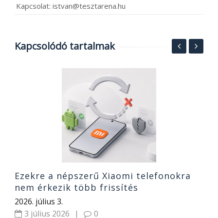
Kapcsolat: istvan@tesztarena.hu
Kapcsolódó tartalmak
M
20
Ezekre a népszerű Xiaomi telefonokra
nem érkezik több frissítés
2026. július 3.
3 július 2026
|
0