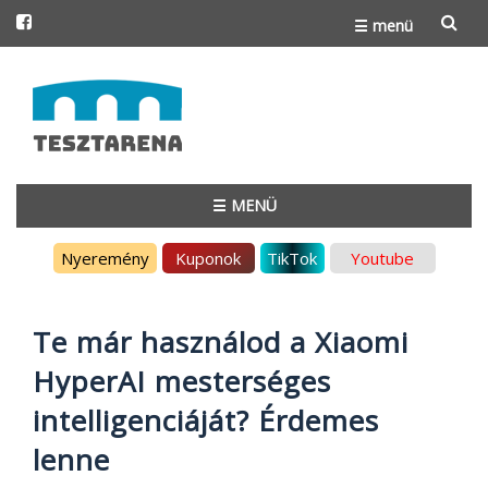
☰ menü
Skip
to
content
☰ MENÜ
Skip
Nyeremény
Kuponok
TikTok
Youtube
to
content
Te már használod a Xiaomi
HyperAI mesterséges
intelligenciáját? Érdemes
lenne