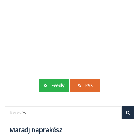
Feedly
RSS
Maradj naprakész