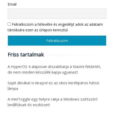
Email
Feliratkozom a hírlevélre és engedélyt adok az adataim
tárolására ezen az űrlapon keresztül
Friss tartalmak
A HyperOS 4 alaposan átszabhatja a Xiaomi felületét,
de nem minden készülék kapja ugyanazt
Saját ábrákat is kirajzol ez az okos kerékpáros hátsó
lámpa
A miniToggle egy helyre rakja a Windows szétszórt
beállításait és eszközeit