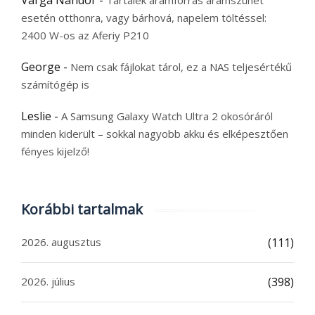
Varga Nándor
-
Tartalék áramforrás áramszünet
esetén otthonra, vagy bárhová, napelem töltéssel:
2400 W-os az Aferiy P210
George
-
Nem csak fájlokat tárol, ez a NAS teljesértékű
számítógép is
Leslie
-
A Samsung Galaxy Watch Ultra 2 okosóráról
minden kiderült – sokkal nagyobb akku és elképesztően
fényes kijelző!
Korábbi tartalmak
2026. augusztus
(111)
2026. július
(398)