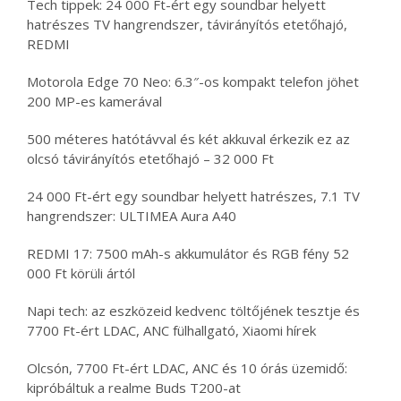
Tech tippek: 24 000 Ft-ért egy soundbar helyett
hatrészes TV hangrendszer, távirányítós etetőhajó,
REDMI
Motorola Edge 70 Neo: 6.3″-os kompakt telefon jöhet
200 MP-es kamerával
500 méteres hatótávval és két akkuval érkezik ez az
olcsó távirányítós etetőhajó – 32 000 Ft
24 000 Ft-ért egy soundbar helyett hatrészes, 7.1 TV
hangrendszer: ULTIMEA Aura A40
REDMI 17: 7500 mAh-s akkumulátor és RGB fény 52
000 Ft körüli ártól
Napi tech: az eszközeid kedvenc töltőjének tesztje és
7700 Ft-ért LDAC, ANC fülhallgató, Xiaomi hírek
Olcsón, 7700 Ft-ért LDAC, ANC és 10 órás üzemidő:
kipróbáltuk a realme Buds T200-at