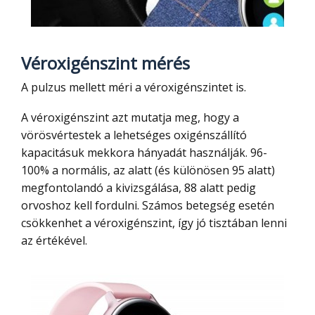
Véroxigénszint mérés
A pulzus mellett méri a véroxigénszintet is.
A véroxigénszint azt mutatja meg, hogy a
vörösvértestek a lehetséges oxigénszállító
kapacitásuk mekkora hányadát használják. 96-
100% a normális, az alatt (és különösen 95 alatt)
megfontolandó a kivizsgálása, 88 alatt pedig
orvoshoz kell fordulni. Számos betegség esetén
csökkenhet a véroxigénszint, így jó tisztában lenni
az értékével.