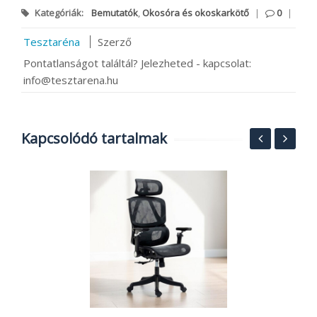
Kategóriák:
Bemutatók
,
Okosóra és okoskarkötő
|
0
|
Tesztaréna
Szerző
Pontatlanságot találtál? Jelezheted - kapcsolat:
info@tesztarena.hu
Kapcsolódó tartalmak
N
t
K
2