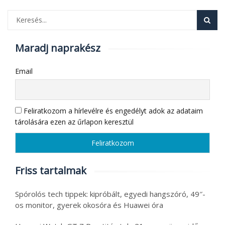
Maradj naprakész
Email
Feliratkozom a hírlevélre és engedélyt adok az adataim
tárolására ezen az űrlapon keresztül
Friss tartalmak
Spórolós tech tippek: kipróbált, egyedi hangszóró, 49″-
os monitor, gyerek okosóra és Huawei óra