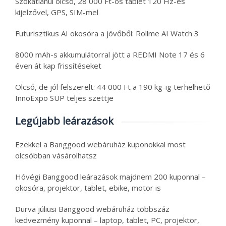
Szokatlanul olcsó, 28 000 Ft-os tablet 120 Hz-es
kijelzővel, GPS, SIM-mel
Futurisztikus AI okosóra a jövőből: Rollme AI Watch 3
8000 mAh-s akkumulátorral jött a REDMI Note 17 és 6
éven át kap frissítéseket
Olcsó, de jól felszerelt: 44 000 Ft a 190 kg-ig terhelhető
InnoExpo SUP teljes szettje
Legújabb leárazások
Ezekkel a Banggood webáruház kuponokkal most
olcsóbban vásárolhatsz
Hóvégi Banggood leárazások majdnem 200 kuponnal –
okosóra, projektor, tablet, ebike, motor is
Durva júliusi Banggood webáruház többszáz
kedvezmény kuponnal – laptop, tablet, PC, projektor,