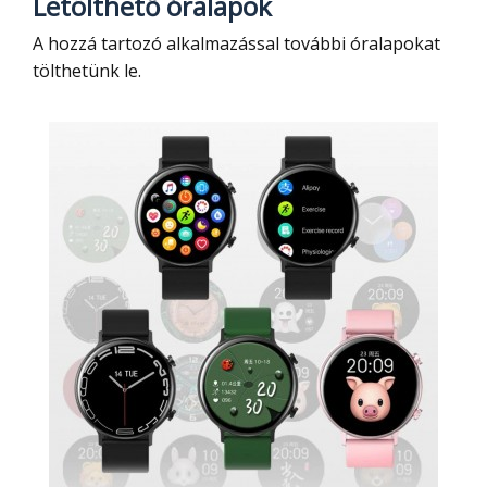
Letölthető óralapok
A hozzá tartozó alkalmazással további óralapokat
tölthetünk le.