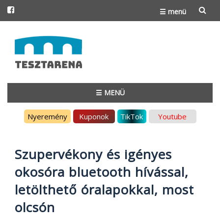
☰ menü
Skip
to
content
☰ MENÜ
Skip
Nyeremény
Kuponok
TikTok
Youtube
to
content
Szupervékony és igényes
okosóra bluetooth hívással,
letölthető óralapokkal, most
olcsón