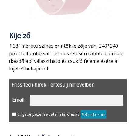
Kijelző
1.28″ méretű színes érintőkijelzője van, 240*240
pixel felbontással. Természetesen többféle óralap
(kezdőlap) választható és csukló felemelésére a
kijelző bekapcsol.
Friss tech hírek - értesülj hírlevélben
Email:
Engedélyezem adataim tárolását
Feliratkozom