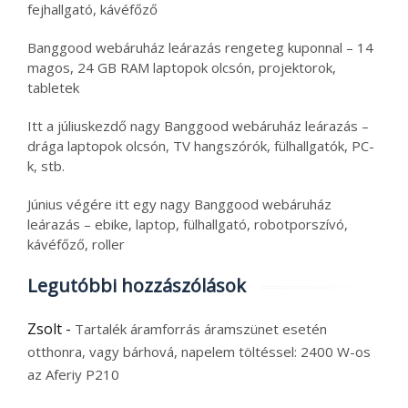
fejhallgató, kávéfőző
Banggood webáruház leárazás rengeteg kuponnal – 14
magos, 24 GB RAM laptopok olcsón, projektorok,
tabletek
Itt a júliuskezdő nagy Banggood webáruház leárazás –
drága laptopok olcsón, TV hangszórók, fülhallgatók, PC-
k, stb.
Június végére itt egy nagy Banggood webáruház
leárazás – ebike, laptop, fülhallgató, robotporszívó,
kávéfőző, roller
Legutóbbi hozzászólások
Zsolt
-
Tartalék áramforrás áramszünet esetén
otthonra, vagy bárhová, napelem töltéssel: 2400 W-os
az Aferiy P210