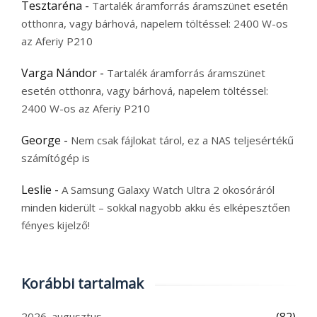
Tesztaréna
-
Tartalék áramforrás áramszünet esetén
otthonra, vagy bárhová, napelem töltéssel: 2400 W-os
az Aferiy P210
Varga Nándor
-
Tartalék áramforrás áramszünet
esetén otthonra, vagy bárhová, napelem töltéssel:
2400 W-os az Aferiy P210
George
-
Nem csak fájlokat tárol, ez a NAS teljesértékű
számítógép is
Leslie
-
A Samsung Galaxy Watch Ultra 2 okosóráról
minden kiderült – sokkal nagyobb akku és elképesztően
fényes kijelző!
Korábbi tartalmak
2026. augusztus
(82)