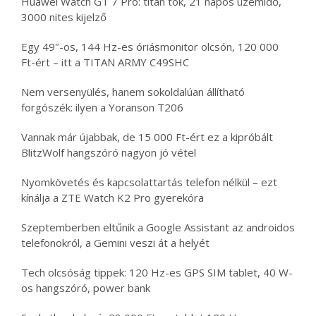
Huawei Watch GT 7 Pro: titán tok, 21 napos üzemidő,
3000 nites kijelző
Egy 49″-os, 144 Hz-es óriásmonitor olcsón, 120 000
Ft-ért – itt a TITAN ARMY C49SHC
Nem versenyülés, hanem sokoldalúan állítható
forgószék: ilyen a Yoranson T206
Vannak már újabbak, de 15 000 Ft-ért ez a kipróbált
BlitzWolf hangszóró nagyon jó vétel
Nyomkövetés és kapcsolattartás telefon nélkül – ezt
kínálja a ZTE Watch K2 Pro gyerekóra
Szeptemberben eltűnik a Google Assistant az androidos
telefonokról, a Gemini veszi át a helyét
Tech olcsóság tippek: 120 Hz-es GPS SIM tablet, 40 W-
os hangszóró, power bank