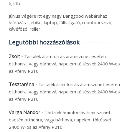
k, stb.
Június végére itt egy nagy Banggood webáruház
leárazás – ebike, laptop, fülhallgató, robotporszívó,
kávéfőző, roller
Legutóbbi hozzászólások
Zsolt
-
Tartalék áramforrás áramszünet esetén
otthonra, vagy bárhová, napelem töltéssel: 2400 W-os
az Aferiy P210
Tesztaréna
-
Tartalék áramforrás áramszünet esetén
otthonra, vagy bárhová, napelem töltéssel: 2400 W-os
az Aferiy P210
Varga Nándor
-
Tartalék áramforrás áramszünet
esetén otthonra, vagy bárhová, napelem töltéssel:
2400 W-os az Aferiy P210