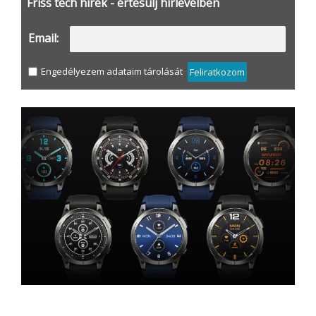
Friss tech hírek - értesülj hírlevélben
Email:
Engedélyezem adataim tárolását
Feliratkozom