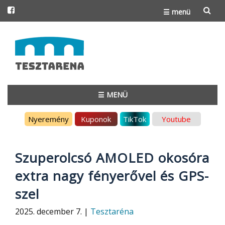
☰ menü
Skip
to
content
☰ MENÜ
Skip
Nyeremény
Kuponok
TikTok
Youtube
to
content
Szuperolcsó AMOLED okosóra
extra nagy fényerővel és GPS-
szel
2025. december 7. |
Tesztaréna