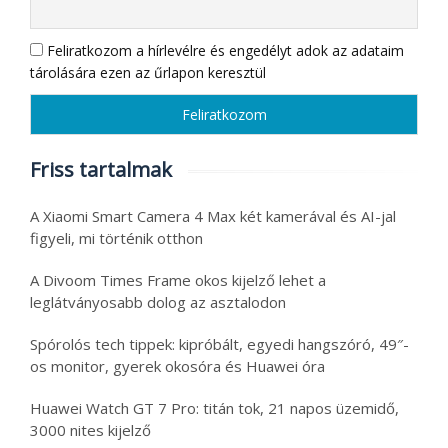
Feliratkozom a hírlevélre és engedélyt adok az adataim
tárolására ezen az űrlapon keresztül
Friss tartalmak
A Xiaomi Smart Camera 4 Max két kamerával és AI-jal
figyeli, mi történik otthon
A Divoom Times Frame okos kijelző lehet a
leglátványosabb dolog az asztalodon
Spórolós tech tippek: kipróbált, egyedi hangszóró, 49″-
os monitor, gyerek okosóra és Huawei óra
Huawei Watch GT 7 Pro: titán tok, 21 napos üzemidő,
3000 nites kijelző