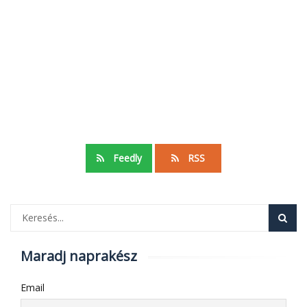
Feedly
RSS
Maradj naprakész
Email