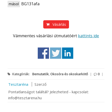
BG131afa
másol
Vásárlás
Vámmentes vásárlási útmutatóért
kattints ide
Kategóriák:
Bemutatók
,
Okosóra és okoskarkötő
|
0
|
Tesztaréna
Szerző
Pontatlanságot találtál? Jelezheted - kapcsolat:
info@tesztarena.hu