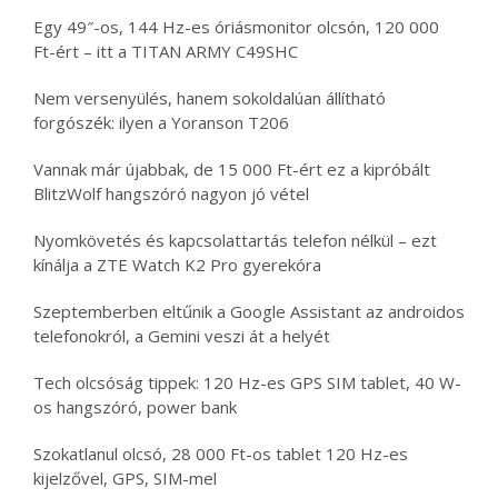
Egy 49″-os, 144 Hz-es óriásmonitor olcsón, 120 000
Ft-ért – itt a TITAN ARMY C49SHC
Nem versenyülés, hanem sokoldalúan állítható
forgószék: ilyen a Yoranson T206
Vannak már újabbak, de 15 000 Ft-ért ez a kipróbált
BlitzWolf hangszóró nagyon jó vétel
Nyomkövetés és kapcsolattartás telefon nélkül – ezt
kínálja a ZTE Watch K2 Pro gyerekóra
Szeptemberben eltűnik a Google Assistant az androidos
telefonokról, a Gemini veszi át a helyét
Tech olcsóság tippek: 120 Hz-es GPS SIM tablet, 40 W-
os hangszóró, power bank
Szokatlanul olcsó, 28 000 Ft-os tablet 120 Hz-es
kijelzővel, GPS, SIM-mel