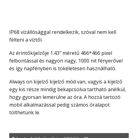
IP68 vízállósággal rendelkezik, szóval nem kell
félteni a víztől.
Az érintőkijelzője 1.43″ méretű 466*466 pixel
felbontással és nagyon nagy, 1000 nit fényerővel
és így napfényben is tökéletesen használható.
Always on kijelző kijelző mód van, vagyis a kijelző
egy kis része mindig bekapcsolva tartható anélkül,
hogy gyorsan lemerülne az óra. A hozzá tartozó
mobil alkalmazással pedig számos óralapot
tölthetünk le.