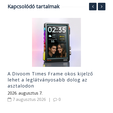
Kapcsolódó tartalmak
N
á
T
2
A Divoom Times Frame okos kijelző
lehet a leglátványosabb dolog az
asztalodon
2026. augusztus 7.
7 augusztus 2026
|
0