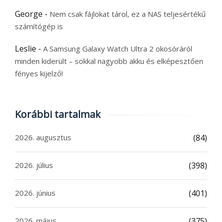
George
-
Nem csak fájlokat tárol, ez a NAS teljesértékű
számítógép is
Leslie
-
A Samsung Galaxy Watch Ultra 2 okosóráról
minden kiderült – sokkal nagyobb akku és elképesztően
fényes kijelző!
Korábbi tartalmak
2026. augusztus
(84)
2026. július
(398)
2026. június
(401)
2026. május
(375)