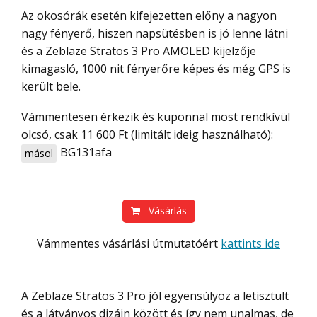
Az okosórák esetén kifejezetten előny a nagyon
nagy fényerő, hiszen napsütésben is jó lenne látni
és a Zeblaze Stratos 3 Pro AMOLED kijelzője
kimagasló, 1000 nit fényerőre képes és még GPS is
került bele.
Vámmentesen érkezik és kuponnal most rendkívül
olcsó, csak 11 600 Ft (limitált ideig használható):
BG131afa
másol
Vásárlás
Vámmentes vásárlási útmutatóért
kattints ide
A Zeblaze Stratos 3 Pro jól egyensúlyoz a letisztult
és a látványos dizájn között és így nem unalmas, de