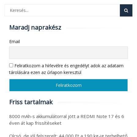
Maradj naprakész
Email
Feliratkozom a hírlevélre és engedélyt adok az adataim
tárolására ezen az űrlapon keresztül
Friss tartalmak
8000 mAh-s akkumulátorral jött a REDMI Note 17 és 6
éven át kap frissítéseket
Olcsó, de jól felszerelt: 44 000 Ft a 190 kg-ig terhelhető