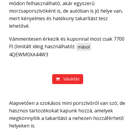
módon felhasználható, akár egyszerű
morzsaporszívóként is, de autóban is jó helye van,
mert kényelmes és hatékony takarítást tesz
lehetővé.
Vámmentesen érkezik és kuponnal most csak 7700
Ft (limitált ideig használható):
másol
4QEWM0XA44W3
Vásárlás
Alapvetően a szokásos mini porszívóról van szó, de
hasznos tartozékokat kapunk hozzá, amelyek
megkönnyítik a takarítást a nehezen hozzáférhető
helyeken is.