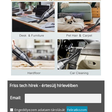
Friss tech hírek - értesülj hírlevélben
Email:
Engedélyezem adataim tárolását
Feliratkozom