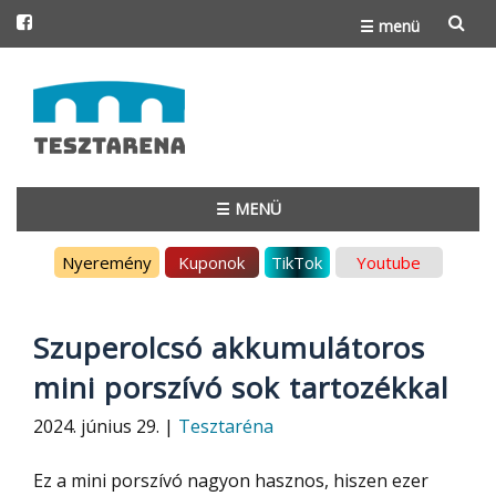
☰ menü
Skip
to
content
☰ MENÜ
Skip
Nyeremény
Kuponok
TikTok
Youtube
to
content
Szuperolcsó akkumulátoros
mini porszívó sok tartozékkal
2024. június 29. |
Tesztaréna
Ez a mini porszívó nagyon hasznos, hiszen ezer