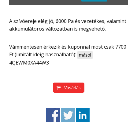
A szívóereje elég jó, 6000 Pa és vezetékes, valamint
akkumulátoros változatban is megvehető.
Vámmentesen érkezik és kuponnal most csak 7700
Ft (limitált ideig használható):
másol
4QEWM0XA44W3
Vásárlás