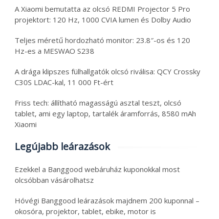
A Xiaomi bemutatta az olcsó REDMI Projector 5 Pro
projektort: 120 Hz, 1000 CVIA lumen és Dolby Audio
Teljes méretű hordozható monitor: 23.8″-os és 120
Hz-es a MESWAO S238
A drága klipszes fülhallgatók olcsó riválisa: QCY Crossky
C30S LDAC-kal, 11 000 Ft-ért
Friss tech: állítható magasságú asztal teszt, olcsó
tablet, ami egy laptop, tartalék áramforrás, 8580 mAh
Xiaomi
Legújabb leárazások
Ezekkel a Banggood webáruház kuponokkal most
olcsóbban vásárolhatsz
Hóvégi Banggood leárazások majdnem 200 kuponnal –
okosóra, projektor, tablet, ebike, motor is