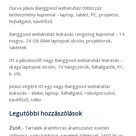
Durva júliusi Banggood webáruház többszáz
kedvezmény kuponnal – laptop, tablet, PC, projektor,
fejhallgató, kávéfőző
Banggood webáruház leárazás rengeteg kuponnal – 14
magos, 24 GB RAM laptopok olcsón, projektorok,
tabletek
Itt a júliuskezdő nagy Banggood webáruház leárazás –
drága laptopok olcsón, TV hangszórók, fülhallgatók, PC-
k, stb.
Június végére itt egy nagy Banggood webáruház
leárazás – ebike, laptop, fülhallgató, robotporszívó,
kávéfőző, roller
Legutóbbi hozzászólások
Zsolt
-
Tartalék áramforrás áramszünet esetén
otthonra, vagy bárhová, napelem töltéssel: 2400 W-os