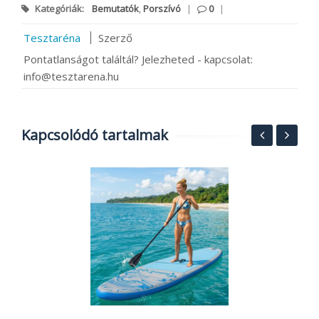
Kategóriák:
Bemutatók
,
Porszívó
|
0
|
Tesztaréna
Szerző
Pontatlanságot találtál? Jelezheted - kapcsolat:
info@tesztarena.hu
Kapcsolódó tartalmak
K
1
B
2