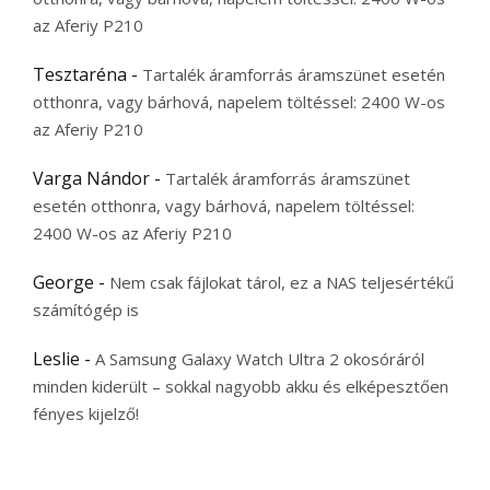
az Aferiy P210
Tesztaréna
-
Tartalék áramforrás áramszünet esetén
otthonra, vagy bárhová, napelem töltéssel: 2400 W-os
az Aferiy P210
Varga Nándor
-
Tartalék áramforrás áramszünet
esetén otthonra, vagy bárhová, napelem töltéssel:
2400 W-os az Aferiy P210
George
-
Nem csak fájlokat tárol, ez a NAS teljesértékű
számítógép is
Leslie
-
A Samsung Galaxy Watch Ultra 2 okosóráról
minden kiderült – sokkal nagyobb akku és elképesztően
fényes kijelző!