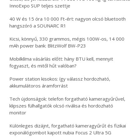
InnoExpo SUP teljes szettje
40 W és 15 óra 10 000 Ft-ért: nagyon olcsó bluetooth
hangszóró a SOUNARC R1
Kicsi, könnyű, 330 grammos, mégis 100W-os, 14 000
mAh power bank: BlitzWolf BW-P23
Mobilklíma vásárlás előtt: hány BTU kell, mennyit
fogyaszt, és mitől hűt valóban?
Power station kisokos: így válassz hordozható,
akkumulátoros áramforrást
Tech újdonságok: telefon forgatható kameragyűrűvel,
klipszes fülhallgatók olcsó riválisa és hordozható
monitor
Különleges dizájnt, forgatható kameragyűrűt és fizikai
exponálógombot kapott nubia Focus 2 Ultra 5G