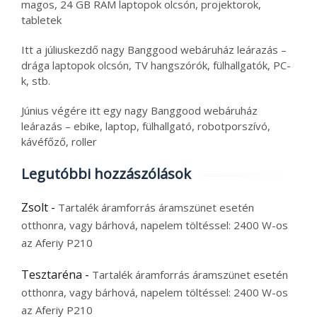
magos, 24 GB RAM laptopok olcsón, projektorok,
tabletek
Itt a júliuskezdő nagy Banggood webáruház leárazás –
drága laptopok olcsón, TV hangszórók, fülhallgatók, PC-
k, stb.
Június végére itt egy nagy Banggood webáruház
leárazás – ebike, laptop, fülhallgató, robotporszívó,
kávéfőző, roller
Legutóbbi hozzászólások
Zsolt
-
Tartalék áramforrás áramszünet esetén
otthonra, vagy bárhová, napelem töltéssel: 2400 W-os
az Aferiy P210
Tesztaréna
-
Tartalék áramforrás áramszünet esetén
otthonra, vagy bárhová, napelem töltéssel: 2400 W-os
az Aferiy P210