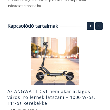
info@tesztarena.hu
Kapcsolódó tartalmak
M
h
á
p
2
Az ANGWATT CS1 nem akar átlagos
városi rollernek látszani – 1000 W-os,
11″-os kerekekkel