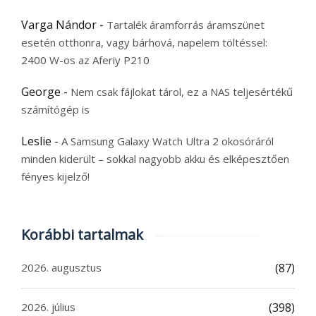
Varga Nándor
-
Tartalék áramforrás áramszünet
esetén otthonra, vagy bárhová, napelem töltéssel:
2400 W-os az Aferiy P210
George
-
Nem csak fájlokat tárol, ez a NAS teljesértékű
számítógép is
Leslie
-
A Samsung Galaxy Watch Ultra 2 okosóráról
minden kiderült – sokkal nagyobb akku és elképesztően
fényes kijelző!
Korábbi tartalmak
2026. augusztus
(87)
2026. július
(398)