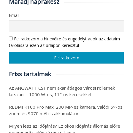
Maradj naprakész
Email
Feliratkozom a hírlevélre és engedélyt adok az adataim
tárolására ezen az űrlapon keresztül
Friss tartalmak
Az ANGWATT CS1 nem akar átlagos városi rollernek
látszani – 1000 W-os, 11″-os kerekekkel
REDMI K100 Pro Max: 200 MP-es kamera, valódi 5×-ös
zoom és 9070 mAh-s akkumulátor
Milyen lesz az időjárás? Ez okos időjárás állomás előre
megmondja, elég rá egy pillantás