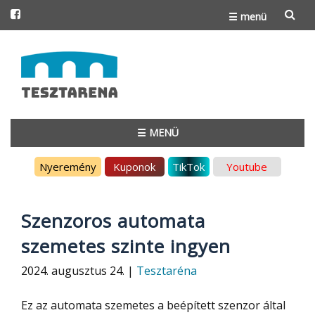
☰ menü
Skip
to
content
☰ MENÜ
Skip
Nyeremény
Kuponok
TikTok
Youtube
to
content
Szenzoros automata
szemetes szinte ingyen
2024. augusztus 24. |
Tesztaréna
Ez az automata szemetes a beépített szenzor által