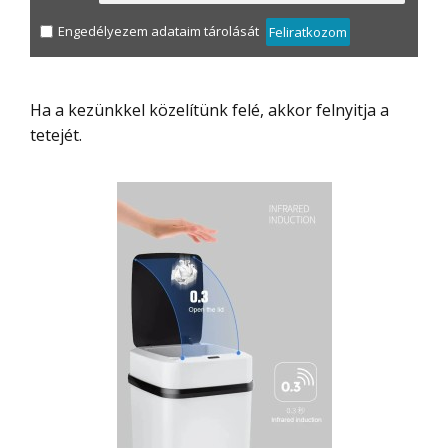
Engedélyezem adataim tárolását
Feliratkozom
Ha a kezünkkel közelítünk felé, akkor felnyitja a
tetejét.