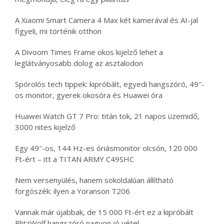
A Xiaomi Smart Camera 4 Max két kamerával és AI-jal
figyeli, mi történik otthon
A Divoom Times Frame okos kijelző lehet a
leglátványosabb dolog az asztalodon
Spórolós tech tippek: kipróbált, egyedi hangszóró, 49″-
os monitor, gyerek okosóra és Huawei óra
Huawei Watch GT 7 Pro: titán tok, 21 napos üzemidő,
3000 nites kijelző
Egy 49″-os, 144 Hz-es óriásmonitor olcsón, 120 000
Ft-ért – itt a TITAN ARMY C49SHC
Nem versenyülés, hanem sokoldalúan állítható
forgószék: ilyen a Yoranson T206
Vannak már újabbak, de 15 000 Ft-ért ez a kipróbált
BlitzWolf hangszóró nagyon jó vétel