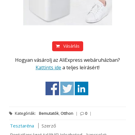
Vásárlás
Hogyan vásárolj az AliExpress webáruházban?
Kattints ide
a teljes leírásért!
Kategóriák:
Bemutatók
,
Otthon
|
0
|
Tesztaréna
Szerző
Pontatlanságot találtál? Jelezheted - kapcsolat: