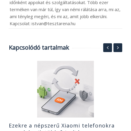
időnként appokat és szolgáltatásokat. Több ezer
terméken van már túl, így van némi rálátása arra, mi az,
ami tényleg megéri, és mi az, amit jobb elkerülni.
Kapcsolat: istvan@tesztarena.hu
Kapcsolódó tartalmak
M
20
Ezekre a népszerű Xiaomi telefonokra