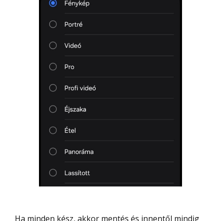
Ha minden kész, akkor mentés és innentől mindig