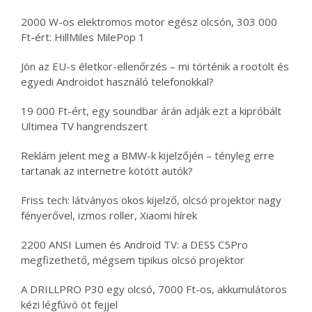
2000 W-os elektromos motor egész olcsón, 303 000
Ft-ért: HillMiles MilePop 1
Jön az EU-s életkor-ellenőrzés – mi történik a rootolt és
egyedi Androidot használó telefonokkal?
19 000 Ft-ért, egy soundbar árán adják ezt a kipróbált
Ultimea TV hangrendszert
Reklám jelent meg a BMW-k kijelzőjén – tényleg erre
tartanak az internetre kötött autók?
Friss tech: látványos okos kijelző, olcsó projektor nagy
fényerővel, izmos roller, Xiaomi hírek
2200 ANSI Lumen és Android TV: a DESS C5Pro
megfizethető, mégsem tipikus olcsó projektor
A DRILLPRO P30 egy olcsó, 7000 Ft-os, akkumulátoros
kézi légfúvó öt fejjel