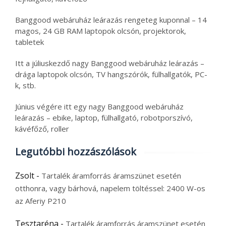
Banggood webáruház leárazás rengeteg kuponnal – 14
magos, 24 GB RAM laptopok olcsón, projektorok,
tabletek
Itt a júliuskezdő nagy Banggood webáruház leárazás –
drága laptopok olcsón, TV hangszórók, fülhallgatók, PC-
k, stb.
Június végére itt egy nagy Banggood webáruház
leárazás – ebike, laptop, fülhallgató, robotporszívó,
kávéfőző, roller
Legutóbbi hozzászólások
Zsolt
-
Tartalék áramforrás áramszünet esetén
otthonra, vagy bárhová, napelem töltéssel: 2400 W-os
az Aferiy P210
Tesztaréna
-
Tartalék áramforrás áramszünet esetén