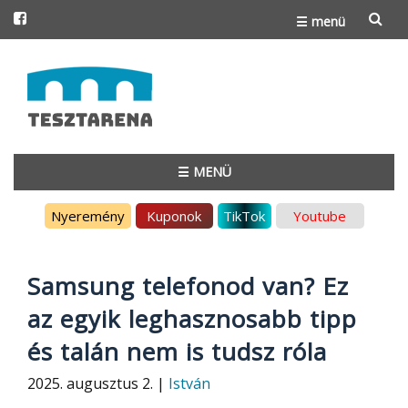
☰ menü
Skip
to
content
☰ MENÜ
Skip
Nyeremény
Kuponok
TikTok
Youtube
to
content
Samsung telefonod van? Ez
az egyik leghasznosabb tipp
és talán nem is tudsz róla
2025. augusztus 2. |
István