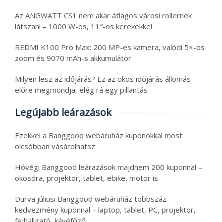
Az ANGWATT CS1 nem akar átlagos városi rollernek
látszani – 1000 W-os, 11″-os kerekekkel
REDMI K100 Pro Max: 200 MP-es kamera, valódi 5×-ös
zoom és 9070 mAh-s akkumulátor
Milyen lesz az időjárás? Ez az okos időjárás állomás
előre megmondja, elég rá egy pillantás
Legújabb leárazások
Ezekkel a Banggood webáruház kuponokkal most
olcsóbban vásárolhatsz
Hóvégi Banggood leárazások majdnem 200 kuponnal –
okosóra, projektor, tablet, ebike, motor is
Durva júliusi Banggood webáruház többszáz
kedvezmény kuponnal – laptop, tablet, PC, projektor,
fejhallgató, kávéfőző