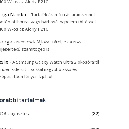
400 W-os az Aferiy P210
arga Nándor
-
Tartalék áramforrás áramszünet
setén otthonra, vagy bárhová, napelem töltéssel:
400 W-os az Aferiy P210
eorge
-
Nem csak fájlokat tárol, ez a NAS
eljesértékű számítógép is
eslie
-
A Samsung Galaxy Watch Ultra 2 okosóráról
inden kiderült – sokkal nagyobb akku és
képesztően fényes kijelző!
orábbi tartalmak
026. augusztus
(82)