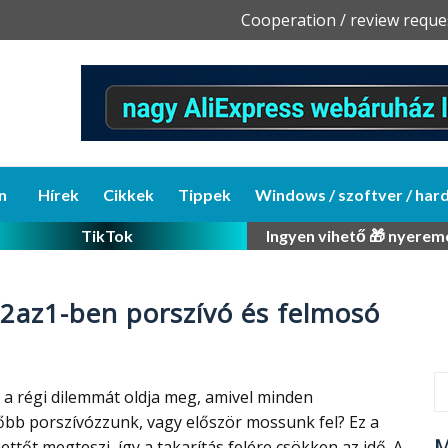
Skip
Cooperation / review reque
to
content
n
Hírek
Cikkek
Tippek
Windows / szoftver / har
TikTok
Ingyen vihető 🎁 nyerem
 2az1-ben porszívó és felmosó
 a régi dilemmát oldja meg, amivel minden
őbb porszívózzunk, vagy először mossunk fel? Ez a
M
tőt megteszi, így a takarítás felére csökken az idő. A