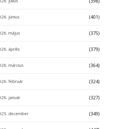
26. július
(398)
26. június
(401)
026. május
(375)
26. április
(379)
026. március
(364)
026. február
(324)
026. január
(327)
025. december
(349)