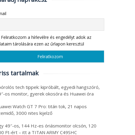
ail
Feliratkozom a hírlevélre és engedélyt adok az
ataim tárolására ezen az űrlapon keresztül
riss tartalmak
órolós tech tippek: kipróbált, egyedi hangszóró,
9″-os monitor, gyerek okosóra és Huawei óra
uawei Watch GT 7 Pro: titán tok, 21 napos
emidő, 3000 nites kijelző
gy 49″-os, 144 Hz-es óriásmonitor olcsón, 120
00 Ft-ért – itt a TITAN ARMY C49SHC