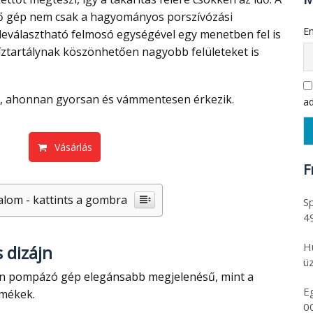
ző gép nem csak a hagyományos porszívózási
Em
a leválasztható felmosó egységével egy menetben fel is
íztartálynak köszönhetően nagyobb felületeket is
tő, ahonnan gyorsan és vámmentesen érkezik.
ad
Vásárlás
F
alom - kattints a gombra
Sp
4
H
 dizájn
üz
E
rmékek.
0