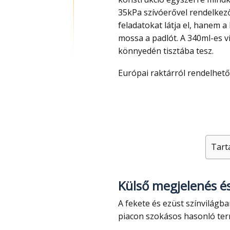
35kPa szívóerővel rendelke
feladatokat látja el, hanem 
mossa a padlót. A 340ml-es v
könnyedén tisztába tesz.
Európai raktárról rendelhe
Tart
Külső megjelenés és
A fekete és ezüst színvilágban pompázó gép elegánsabb megjelenésű, mint a
piacon szokásos hasonló te