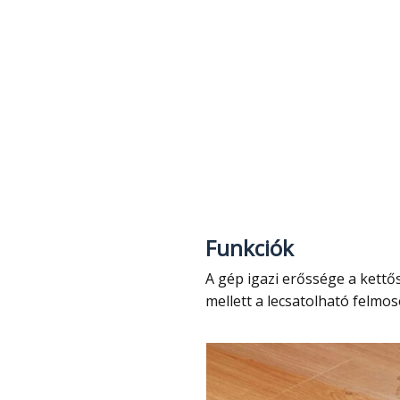
Funkciók
A gép igazi erőssége a kettős funkciójában rejlik. A hagyományos porszívózás
mellett a lecsatolható felmo