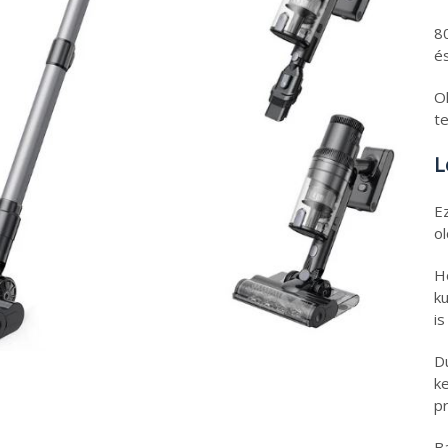
8
és
Ol
t
L
E
o
H
ku
is
D
k
pr
B