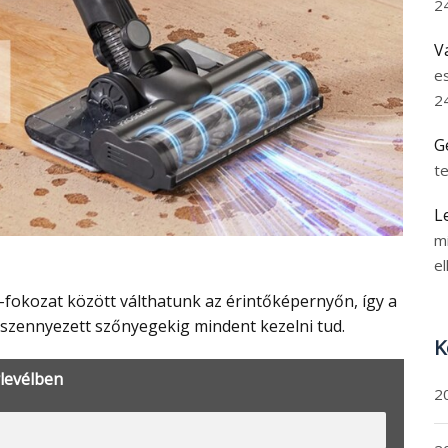
2
V
e
2
G
t
L
m
el
 szennyezett szőnyegekig mindent kezelni tud.
K
rlevélben
2