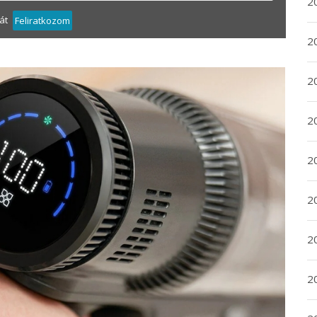
20
át
Feliratkozom
20
2
20
2
2
2
2