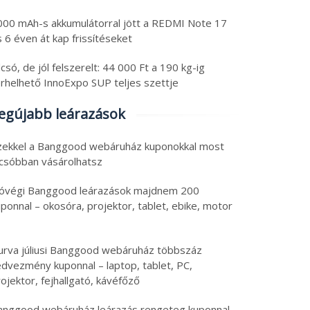
000 mAh-s akkumulátorral jött a REDMI Note 17
 6 éven át kap frissítéseket
csó, de jól felszerelt: 44 000 Ft a 190 kg-ig
erhelhető InnoExpo SUP teljes szettje
egújabb leárazások
zekkel a Banggood webáruház kuponokkal most
lcsóbban vásárolhatsz
óvégi Banggood leárazások majdnem 200
ponnal – okosóra, projektor, tablet, ebike, motor
urva júliusi Banggood webáruház többszáz
edvezmény kuponnal – laptop, tablet, PC,
ojektor, fejhallgató, kávéfőző
anggood webáruház leárazás rengeteg kuponnal –