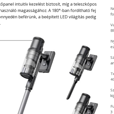
N
lhasználó magasságához. A 180°-ban fordítható fej
f
könnyedén beférünk, a beépített LED világítás pedig
.
Va
B
N
e
S
an
T
4
S
ki
Fu
3