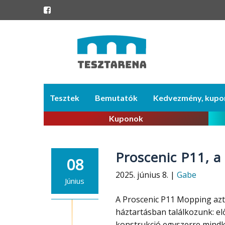
Skip
Tesztek
Bemutatók
Kedvezmény, kupo
to
content
Kuponok
Proscenic P11, a
08
2025. június 8. |
Gabe
Június
A Proscenic P11 Mopping azt
háztartásban találkozunk: el
konstrukció egyszerre mindket