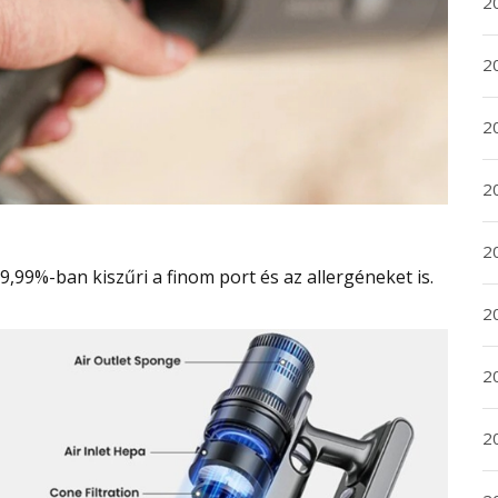
2
2
2
2
20
9,99%-ban kiszűri a finom port és az allergéneket is.
20
2
20