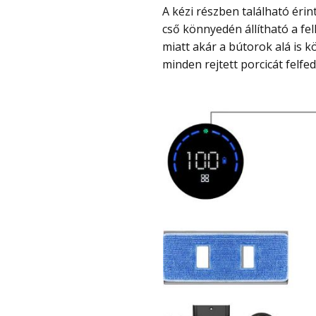
A kézi részben található érintőpanel intuitív kezelést biztosít, míg a teleszkópos
cső könnyedén állítható a fe
miatt akár a bútorok alá is 
minden rejtett porcicát felfed