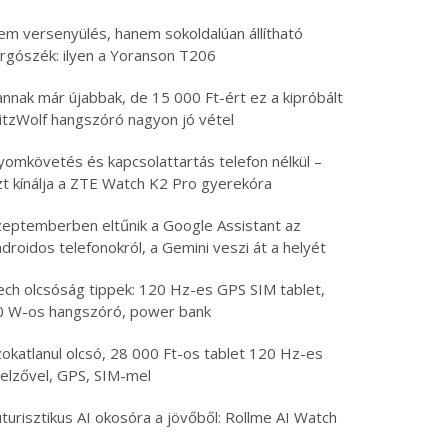
em versenyülés, hanem sokoldalúan állítható
orgószék: ilyen a Yoranson T206
nnak már újabbak, de 15 000 Ft-ért ez a kipróbált
litzWolf hangszóró nagyon jó vétel
yomkövetés és kapcsolattartás telefon nélkül –
zt kínálja a ZTE Watch K2 Pro gyerekóra
zeptemberben eltűnik a Google Assistant az
droidos telefonokról, a Gemini veszi át a helyét
ech olcsóság tippek: 120 Hz-es GPS SIM tablet,
0 W-os hangszóró, power bank
zokatlanul olcsó, 28 000 Ft-os tablet 120 Hz-es
jelzővel, GPS, SIM-mel
turisztikus AI okosóra a jövőből: Rollme AI Watch