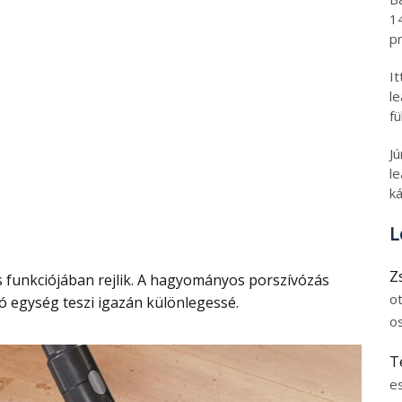
1
pr
I
l
fü
J
le
ká
L
Z
o
só egység teszi igazán különlegessé.
o
T
e