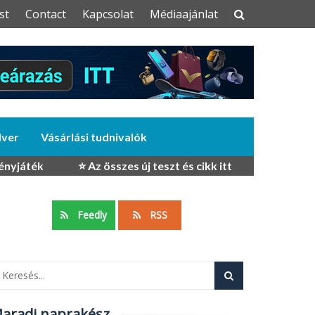
st
Contact
Kapcsolat
Médiaajánlat
dver
Vásárlási tudnivalók
ényjáték
⭐ Az összes új teszt és cikk itt
Feedly
RSS
aradj naprakész