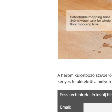
A három különböző szívóerő-fokozat között válthatunk az érintőképernyőn, így a
kényes felületektől a mélyen
Friss tech hírek - értesülj hí
Email: