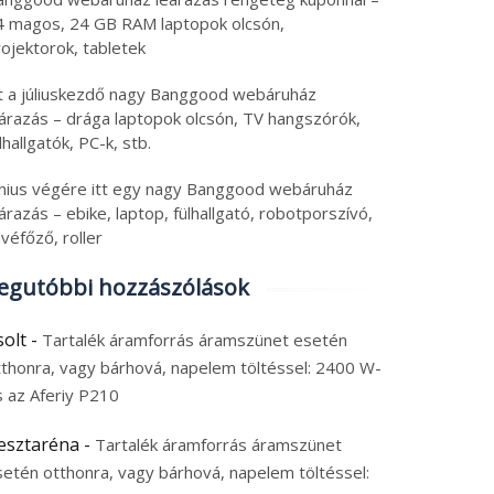
4 magos, 24 GB RAM laptopok olcsón,
ojektorok, tabletek
tt a júliuskezdő nagy Banggood webáruház
eárazás – drága laptopok olcsón, TV hangszórók,
lhallgatók, PC-k, stb.
únius végére itt egy nagy Banggood webáruház
árazás – ebike, laptop, fülhallgató, robotporszívó,
véfőző, roller
egutóbbi hozzászólások
solt
-
Tartalék áramforrás áramszünet esetén
tthonra, vagy bárhová, napelem töltéssel: 2400 W-
s az Aferiy P210
esztaréna
-
Tartalék áramforrás áramszünet
setén otthonra, vagy bárhová, napelem töltéssel: