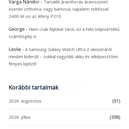
Varga Nándor
-
Tartalék áramforrás áramszünet
esetén otthonra, vagy bárhová, napelem töltéssel:
2400 W-os az Aferiy P210
George
-
Nem csak fájlokat tárol, ez a NAS teljesértékű
számítógép is
Leslie
-
A Samsung Galaxy Watch Ultra 2 okosóráról
minden kiderült – sokkal nagyobb akku és elképesztően
fényes kijelző!
Korábbi tartalmak
2026. augusztus
(91)
2026. július
(398)