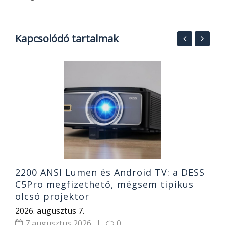
Kapcsolódó tartalmak
A
v
1
2
2200 ANSI Lumen és Android TV: a DESS
C5Pro megfizethető, mégsem tipikus
olcsó projektor
2026. augusztus 7.
7 augusztus 2026
|
0