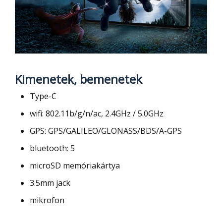
Kimenetek, bemenetek
Type-C
wifi: 802.11b/g/n/ac, 2.4GHz / 5.0GHz
GPS: GPS/GALILEO/GLONASS/BDS/A-GPS
bluetooth: 5
microSD memóriakártya
3.5mm jack
mikrofon