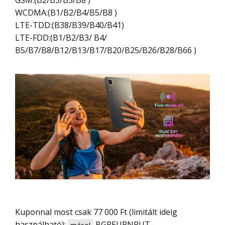
WCDMA:(B1/B2/B4/B5/B8 )
LTE-TDD:(B38/B39/B40/B41)
LTE-FDD:(B1/B2/B3/ B4/
B5/B7/B8/B12/B13/B17/B20/B25/B26/B28/B66 )
Kuponnal most csak 77 000 Ft (limitált ideig
használható):
BGREUPNPUT