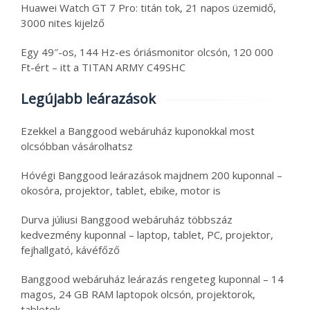
Huawei Watch GT 7 Pro: titán tok, 21 napos üzemidő,
3000 nites kijelző
Egy 49″-os, 144 Hz-es óriásmonitor olcsón, 120 000
Ft-ért – itt a TITAN ARMY C49SHC
Legújabb leárazások
Ezekkel a Banggood webáruház kuponokkal most
olcsóbban vásárolhatsz
Hóvégi Banggood leárazások majdnem 200 kuponnal –
okosóra, projektor, tablet, ebike, motor is
Durva júliusi Banggood webáruház többszáz
kedvezmény kuponnal – laptop, tablet, PC, projektor,
fejhallgató, kávéfőző
Banggood webáruház leárazás rengeteg kuponnal – 14
magos, 24 GB RAM laptopok olcsón, projektorok,
tabletek