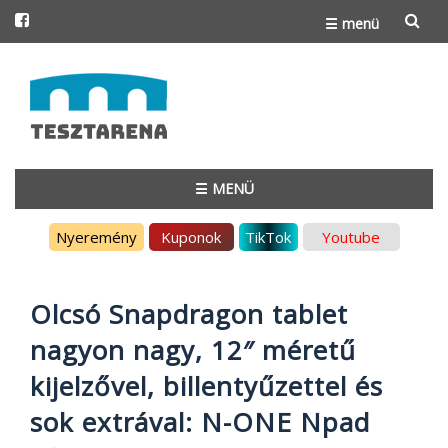
☰ menü
Skip
to
content
☰ MENÜ
Skip
Nyeremény
Kuponok
TikTok
Youtube
to
content
Olcsó Snapdragon tablet
nagyon nagy, 12″ méretű
kijelzővel, billentyűzettel és
sok extrával: N-ONE Npad