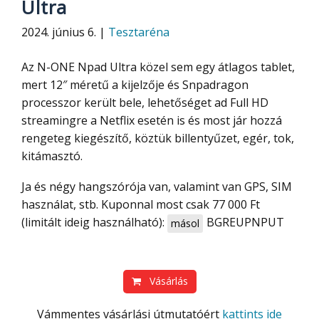
Ultra
2024. június 6. |
Tesztaréna
Az N-ONE Npad Ultra közel sem egy átlagos tablet,
mert 12″ méretű a kijelzője és Snpadragon
processzor került bele, lehetőséget ad Full HD
streamingre a Netflix esetén is és most jár hozzá
rengeteg kiegészítő, köztük billentyűzet, egér, tok,
kitámasztó.
Ja és négy hangszórója van, valamint van GPS, SIM
használat, stb. Kuponnal most csak 77 000 Ft
(limitált ideig használható):
BGREUPNPUT
másol
Vásárlás
Vámmentes vásárlási útmutatóért
kattints ide