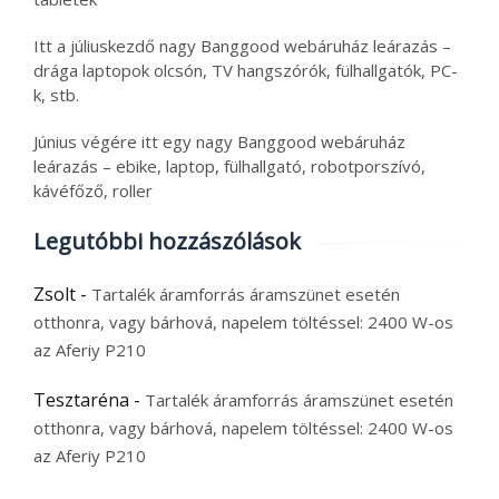
Itt a júliuskezdő nagy Banggood webáruház leárazás –
drága laptopok olcsón, TV hangszórók, fülhallgatók, PC-
k, stb.
Június végére itt egy nagy Banggood webáruház
leárazás – ebike, laptop, fülhallgató, robotporszívó,
kávéfőző, roller
Legutóbbi hozzászólások
Zsolt
-
Tartalék áramforrás áramszünet esetén
otthonra, vagy bárhová, napelem töltéssel: 2400 W-os
az Aferiy P210
Tesztaréna
-
Tartalék áramforrás áramszünet esetén
otthonra, vagy bárhová, napelem töltéssel: 2400 W-os
az Aferiy P210