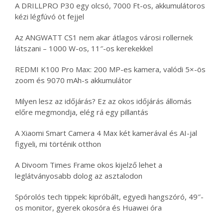
A DRILLPRO P30 egy olcsó, 7000 Ft-os, akkumulátoros
kézi légfúvó öt fejjel
Az ANGWATT CS1 nem akar átlagos városi rollernek
látszani – 1000 W-os, 11″-os kerekekkel
REDMI K100 Pro Max: 200 MP-es kamera, valódi 5×-ös
zoom és 9070 mAh-s akkumulátor
Milyen lesz az időjárás? Ez az okos időjárás állomás
előre megmondja, elég rá egy pillantás
A Xiaomi Smart Camera 4 Max két kamerával és AI-jal
figyeli, mi történik otthon
A Divoom Times Frame okos kijelző lehet a
leglátványosabb dolog az asztalodon
Spórolós tech tippek: kipróbált, egyedi hangszóró, 49″-
os monitor, gyerek okosóra és Huawei óra