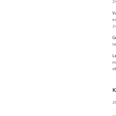
2
V
e
2
G
t
L
m
el
K
2