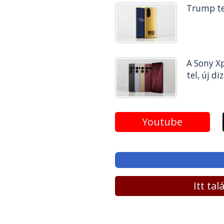
Trump tel
A Sony Xp
tel, új di
Youtube
Itt ta