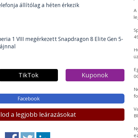
efonja állítólag a héten érkezik
A
l
Sp
4
eria 1 VIII megérkezett Snapdragon 8 Elite Gen 5-
zájnnal
H
üz
E
TikTok
Kuponok
0
N
f
Facebook
Va
lálod a legjobb leárazásokat
B
N
e