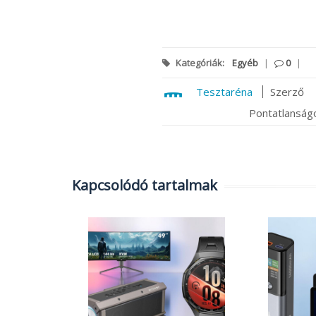
Kategóriák:
Egyéb
|
0
|
Tesztaréna
Szerző
Pontatlanságo
Kapcsolódó tartalmak
atás:
a
en 7 PC
ablet
|
0