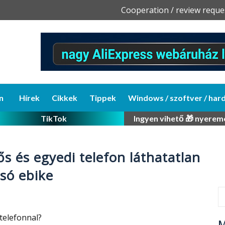
Skip
Cooperation / review reque
to
content
n
Hírek
Cikkek
Tippek
Windows / szoftver / har
TikTok
Ingyen vihető 🎁 nyerem
ős és egyedi telefon láthatatlan
csó ebike
telefonnal?
M