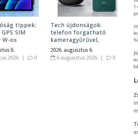
Xi
1
pr
óság tippek:
Tech újdonságok:
I
s GPS SIM
telefon forgatható
l
0 W-os
kameragyűrűvel,
fü
ó, power bank
klipszes fülhallgatók
ztus 6.
2026. augusztus 6.
J
olcsó riválisa és
tus 2026
|
0
6 augusztus 2026
|
0
le
hordozható monitor
ká
L
Z
o
o
T
e