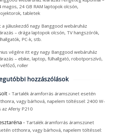
aomi
4 magos, 24 GB RAM laptopok olcsón,
ojektorok, tabletek
tt a júliuskezdő nagy Banggood webáruház
eárazás – drága laptopok olcsón, TV hangszórók,
lhallgatók, PC-k, stb.
únius végére itt egy nagy Banggood webáruház
árazás – ebike, laptop, fülhallgató, robotporszívó,
véfőző, roller
egutóbbi hozzászólások
solt
-
Tartalék áramforrás áramszünet esetén
tthonra, vagy bárhová, napelem töltéssel: 2400 W-
s az Aferiy P210
esztaréna
-
Tartalék áramforrás áramszünet
setén otthonra, vagy bárhová, napelem töltéssel: