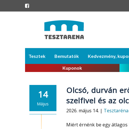
Skip
Tesztek
Bemutatók
Kedvezmény, kupo
to
content
Kuponok
Olcsó, durván er
14
szelfivel és az ol
Május
2026. május 14. |
Tesztaréna
Miért érnénk be egy átlagos 