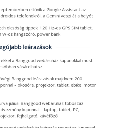
zeptemberben eltűnik a Google Assistant az
droidos telefonokról, a Gemini veszi át a helyét
ech olcsóság tippek: 120 Hz-es GPS SIM tablet,
0 W-os hangszóró, power bank
egújabb leárazások
zekkel a Banggood webáruház kuponokkal most
lcsóbban vásárolhatsz
óvégi Banggood leárazások majdnem 200
ponnal – okosóra, projektor, tablet, ebike, motor
ss tech: állítható
Friss tech válogatás:
gasságú asztal teszt,
OnePlus okosóra
urva júliusi Banggood webáruház többszáz
só tablet, ami egy
féláron, olcsó
edvezmény kuponnal – laptop, tablet, PC,
top, tartalék
nyolcmagos Ryzen 7 PC
ojektor, fejhallgató, kávéfőző
6. augusztus 5.
2026. augusztus 5.
amforrás, 8580 mAh
és Android 16 tablet
 augusztus 2026
|
0
5 augusztus 2026
|
0
anggood webáruház leárazás rengeteg kuponnal –