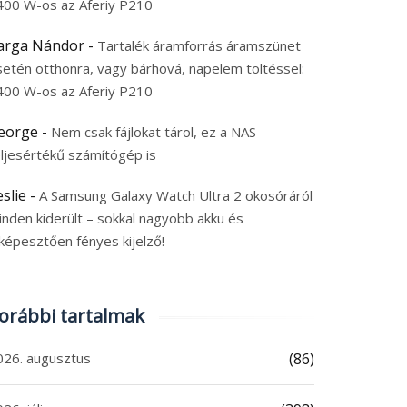
400 W-os az Aferiy P210
arga Nándor
-
Tartalék áramforrás áramszünet
setén otthonra, vagy bárhová, napelem töltéssel:
400 W-os az Aferiy P210
eorge
-
Nem csak fájlokat tárol, ez a NAS
eljesértékű számítógép is
eslie
-
A Samsung Galaxy Watch Ultra 2 okosóráról
inden kiderült – sokkal nagyobb akku és
képesztően fényes kijelző!
orábbi tartalmak
026. augusztus
(86)