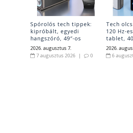
Spórolós tech tippek:
Tech olcs
kipróbált, egyedi
120 Hz-e
hangszóró, 49″-os
tablet, 4
monitor, gyerek okosóra
hangszór
2026. augusztus 7.
2026. augus
és Huawei óra
7 augusztus 2026
|
0
6 augusz