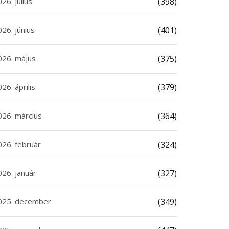
26. július
(398)
26. június
(401)
026. május
(375)
26. április
(379)
026. március
(364)
026. február
(324)
026. január
(327)
025. december
(349)