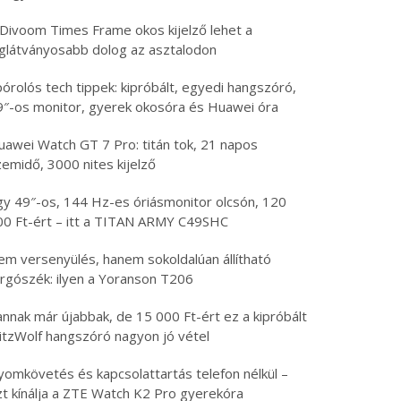
 Divoom Times Frame okos kijelző lehet a
eglátványosabb dolog az asztalodon
órolós tech tippek: kipróbált, egyedi hangszóró,
9″-os monitor, gyerek okosóra és Huawei óra
uawei Watch GT 7 Pro: titán tok, 21 napos
emidő, 3000 nites kijelző
gy 49″-os, 144 Hz-es óriásmonitor olcsón, 120
00 Ft-ért – itt a TITAN ARMY C49SHC
em versenyülés, hanem sokoldalúan állítható
orgószék: ilyen a Yoranson T206
nnak már újabbak, de 15 000 Ft-ért ez a kipróbált
litzWolf hangszóró nagyon jó vétel
yomkövetés és kapcsolattartás telefon nélkül –
zt kínálja a ZTE Watch K2 Pro gyerekóra