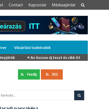
st
Contact
Kapcsolat
Médiaajánlat
dver
Vásárlási tudnivalók
ényjáték
⭐ Az összes új teszt és cikk itt
Feedly
RSS
aradj naprakész