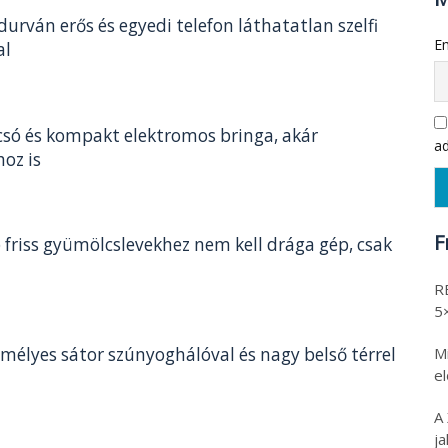
 durván erős és egyedi telefon láthatatlan szelfi
Em
al
csó és kompakt elektromos bringa, akár
ad
oz is
F
 friss gyümölcslevekhez nem kell drága gép, csak
R
5
Mi
emélyes sátor szúnyoghálóval és nagy belső térrel
e
A
ja