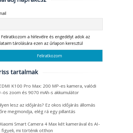
ail
Feliratkozom a hírlevélre és engedélyt adok az
ataim tárolására ezen az űrlapon keresztül
riss tartalmak
EDMI K100 Pro Max: 200 MP-es kamera, valódi
×-ös zoom és 9070 mAh-s akkumulátor
lyen lesz az időjárás? Ez okos időjárás állomás
lőre megmondja, elég rá egy pillantás
 Xiaomi Smart Camera 4 Max két kamerával és AI-
l figyeli, mi történik otthon