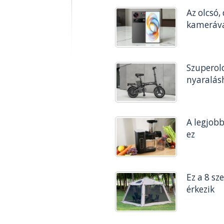
Az olcsó,
kameráv
Szuperol
nyaralásh
A legjobb
ez
Ez a 8 sz
érkezik