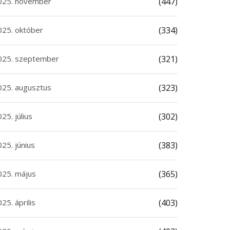
025. november
(447)
025. október
(334)
025. szeptember
(321)
025. augusztus
(323)
25. július
(302)
25. június
(383)
025. május
(365)
25. április
(403)