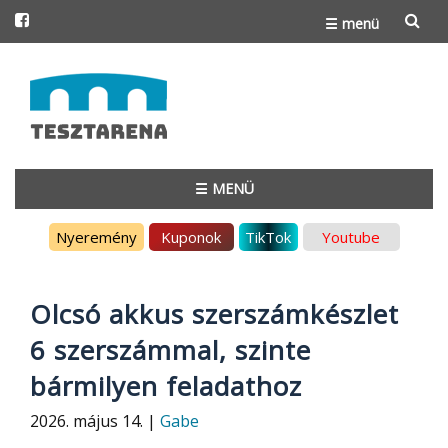
☰ menü
Skip
to
content
☰ MENÜ
Skip
Nyeremény
Kuponok
TikTok
Youtube
to
content
Olcsó akkus szerszámkészlet
6 szerszámmal, szinte
bármilyen feladathoz
2026. május 14. |
Gabe