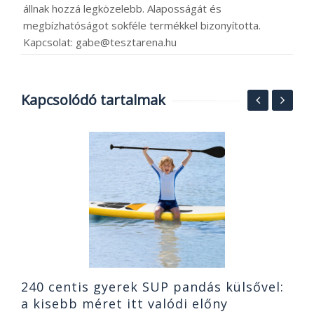
állnak hozzá legközelebb. Alaposságát és
megbízhatóságot sokféle termékkel bizonyította.
Kapcsolat: gabe@tesztarena.hu
Kapcsolódó tartalmak
7
T
2
240 centis gyerek SUP pandás külsővel:
a kisebb méret itt valódi előny