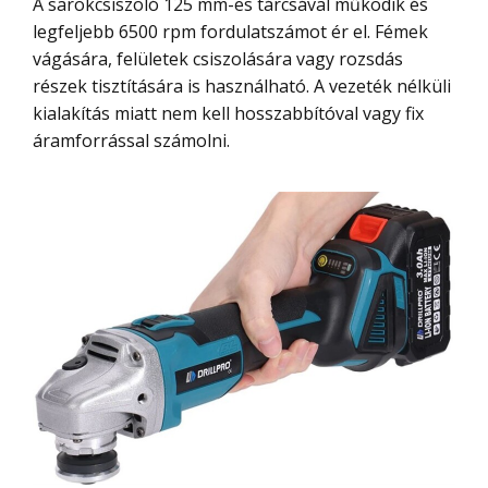
A sarokcsiszoló 125 mm-es tárcsával működik és
legfeljebb 6500 rpm fordulatszámot ér el. Fémek
vágására, felületek csiszolására vagy rozsdás
részek tisztítására is használható. A vezeték nélküli
kialakítás miatt nem kell hosszabbítóval vagy fix
áramforrással számolni.