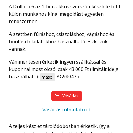
A Drillpro 6 az 1-ben akkus szerszámkészlete több
külön munkához kínál megoldást egyetlen
rendszerben.
A szettben fúráshoz, csiszoláshoz, vágáshoz és
bontási feladatokhoz használható eszközök
vannak.
Vámmentesen érkezik ingyen szállítással és
kuponnal most olcsó, csak 48 000 Ft (limitált ideig
használható):
BG98047b
másol
Vásárlás
Vásárlási útmutató itt
A teljes készlet tárolódobozban érkezik, így a