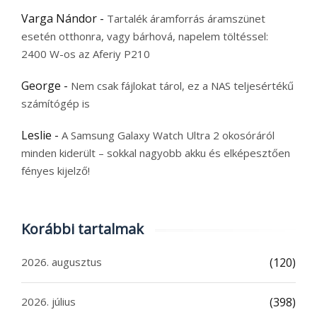
Varga Nándor
-
Tartalék áramforrás áramszünet
esetén otthonra, vagy bárhová, napelem töltéssel:
2400 W-os az Aferiy P210
George
-
Nem csak fájlokat tárol, ez a NAS teljesértékű
számítógép is
Leslie
-
A Samsung Galaxy Watch Ultra 2 okosóráról
minden kiderült – sokkal nagyobb akku és elképesztően
fényes kijelző!
Korábbi tartalmak
2026. augusztus
(120)
2026. július
(398)