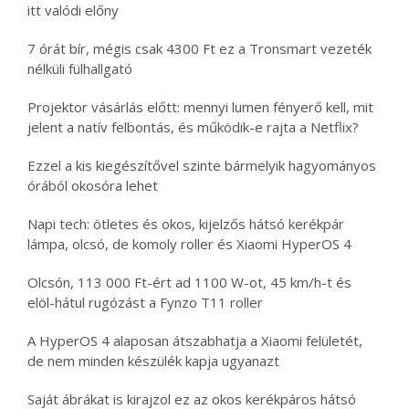
itt valódi előny
7 órát bír, mégis csak 4300 Ft ez a Tronsmart vezeték
nélküli fülhallgató
Projektor vásárlás előtt: mennyi lumen fényerő kell, mit
jelent a natív felbontás, és működik-e rajta a Netflix?
Ezzel a kis kiegészítővel szinte bármelyik hagyományos
órából okosóra lehet
Napi tech: ötletes és okos, kijelzős hátsó kerékpár
lámpa, olcsó, de komoly roller és Xiaomi HyperOS 4
Olcsón, 113 000 Ft-ért ad 1100 W-ot, 45 km/h-t és
elöl-hátul rugózást a Fynzo T11 roller
A HyperOS 4 alaposan átszabhatja a Xiaomi felületét,
de nem minden készülék kapja ugyanazt
Saját ábrákat is kirajzol ez az okos kerékpáros hátsó