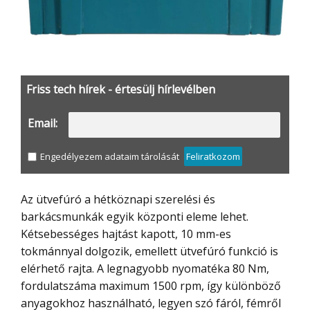
Friss tech hírek - értesülj hírlevélben
Email:
Engedélyezem adataim tárolását
Feliratkozom
Az ütvefúró a hétköznapi szerelési és
barkácsmunkák egyik központi eleme lehet.
Kétsebességes hajtást kapott, 10 mm-es
tokmánnyal dolgozik, emellett ütvefúró funkció is
elérhető rajta. A legnagyobb nyomatéka 80 Nm,
fordulatszáma maximum 1500 rpm, így különböző
anyagokhoz használható, legyen szó fáról, fémről