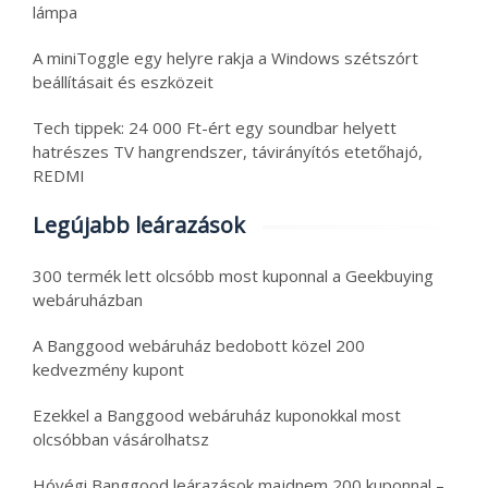
lámpa
A miniToggle egy helyre rakja a Windows szétszórt
beállításait és eszközeit
Tech tippek: 24 000 Ft-ért egy soundbar helyett
hatrészes TV hangrendszer, távirányítós etetőhajó,
REDMI
Legújabb leárazások
300 termék lett olcsóbb most kuponnal a Geekbuying
webáruházban
A Banggood webáruház bedobott közel 200
kedvezmény kupont
Ezekkel a Banggood webáruház kuponokkal most
olcsóbban vásárolhatsz
Hóvégi Banggood leárazások majdnem 200 kuponnal –