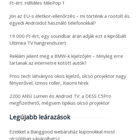
Ft-ért: HillMiles MilePop 1
Jön az EU-s életkor-ellenőrzés – mi történik a rootolt és
egyedi Androidot használó telefonokkal?
19 000 Ft-ért, egy soundbar árán adják ezt a kipróbált
Ultimea TV hangrendszert
Reklám jelent meg a BMW-k kijelzőjén – tényleg erre
tartanak az internetre kötött autók?
Friss tech: látványos okos kijelző, olcsó projektor nagy
fényerővel, izmos roller, Xiaomi hírek
2200 ANSI Lumen és Android TV: a DESS C5Pro
megfizethető, mégsem tipikus olcsó projektor
Legújabb leárazások
Ezekkel a Banggood webáruház kuponokkal most
olcsóbban vásárolhatsz