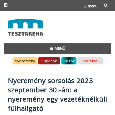
☰ menü
Skip
to
content
☰ MENÜ
Skip
Nyeremény
Kuponok
TikTok
Youtube
to
content
Nyeremény sorsolás 2023
szeptember 30.-án: a
nyeremény egy vezetéknélküli
fülhallgató