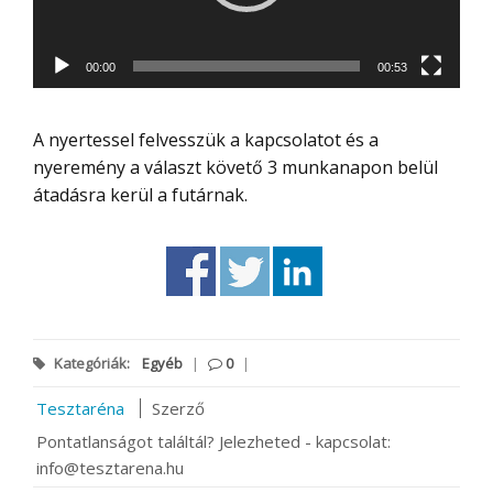
00:00
00:53
A nyertessel felvesszük a kapcsolatot és a
nyeremény a választ követő 3 munkanapon belül
átadásra kerül a futárnak.
Kategóriák:
Egyéb
|
0
|
Tesztaréna
Szerző
Pontatlanságot találtál? Jelezheted - kapcsolat:
info@tesztarena.hu