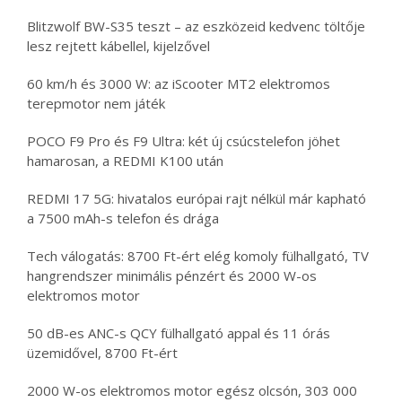
Blitzwolf BW-S35 teszt – az eszközeid kedvenc töltője
lesz rejtett kábellel, kijelzővel
60 km/h és 3000 W: az iScooter MT2 elektromos
terepmotor nem játék
POCO F9 Pro és F9 Ultra: két új csúcstelefon jöhet
hamarosan, a REDMI K100 után
REDMI 17 5G: hivatalos európai rajt nélkül már kapható
a 7500 mAh-s telefon és drága
Tech válogatás: 8700 Ft-ért elég komoly fülhallgató, TV
hangrendszer minimális pénzért és 2000 W-os
elektromos motor
50 dB-es ANC-s QCY fülhallgató appal és 11 órás
üzemidővel, 8700 Ft-ért
2000 W-os elektromos motor egész olcsón, 303 000