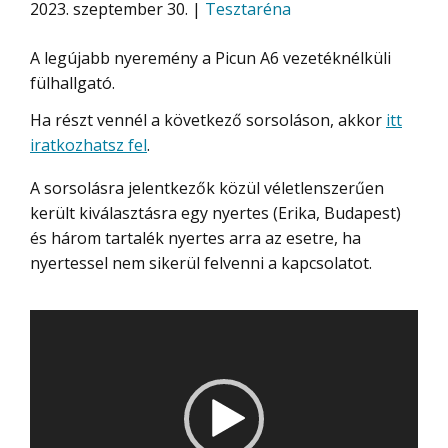
2023. szeptember 30. |
Tesztaréna
A legújabb nyeremény a Picun A6 vezetéknélküli
fülhallgató.
Ha részt vennél a következő sorsoláson, akkor
itt
iratkozhatsz fel
.
A sorsolásra jelentkezők közül véletlenszerűen
került kiválasztásra egy nyertes (Erika, Budapest)
és három tartalék nyertes arra az esetre, ha
nyertessel nem sikerül felvenni a kapcsolatot.
Videólejátszó