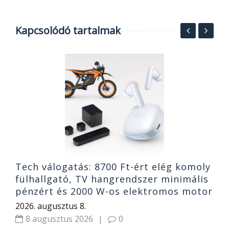
Kapcsolódó tartalmak
F
p
X
2
Tech válogatás: 8700 Ft-ért elég komoly
fülhallgató, TV hangrendszer minimális
pénzért és 2000 W-os elektromos motor
2026. augusztus 8.
8 augusztus 2026
|
0