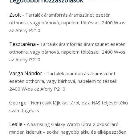
Legutóbbi hozzászólások
Zsolt
-
Tartalék áramforrás áramszünet esetén
otthonra, vagy bárhová, napelem töltéssel: 2400 W-os
az Aferiy P210
Tesztaréna
-
Tartalék áramforrás áramszünet esetén
otthonra, vagy bárhová, napelem töltéssel: 2400 W-os
az Aferiy P210
Varga Nándor
-
Tartalék áramforrás áramszünet
esetén otthonra, vagy bárhová, napelem töltéssel:
2400 W-os az Aferiy P210
George
-
Nem csak fájlokat tárol, ez a NAS teljesértékű
számítógép is
Leslie
-
A Samsung Galaxy Watch Ultra 2 okosóráról
minden kiderült – sokkal nagyobb akku és elképesztően