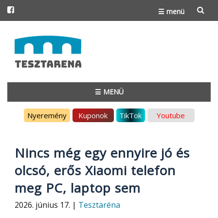
☰ menü
Skip
to
content
☰ MENÜ
Skip
Nyeremény
Kuponok
TikTok
Youtube
to
content
Nincs még egy ennyire jó és
olcsó, erős Xiaomi telefon
meg PC, laptop sem
2026. június 17. |
Tesztaréna