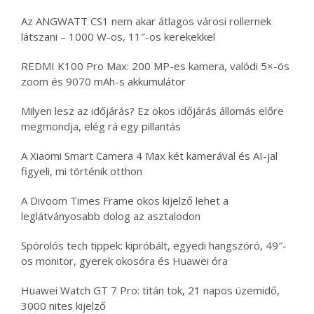
Az ANGWATT CS1 nem akar átlagos városi rollernek
látszani – 1000 W-os, 11″-os kerekekkel
REDMI K100 Pro Max: 200 MP-es kamera, valódi 5×-ös
zoom és 9070 mAh-s akkumulátor
Milyen lesz az időjárás? Ez okos időjárás állomás előre
megmondja, elég rá egy pillantás
A Xiaomi Smart Camera 4 Max két kamerával és AI-jal
figyeli, mi történik otthon
A Divoom Times Frame okos kijelző lehet a
leglátványosabb dolog az asztalodon
Spórolós tech tippek: kipróbált, egyedi hangszóró, 49″-
os monitor, gyerek okosóra és Huawei óra
Huawei Watch GT 7 Pro: titán tok, 21 napos üzemidő,
3000 nites kijelző