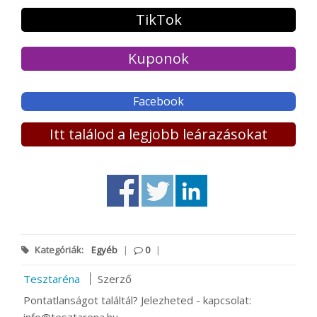
TikTok
Kuponok
Facebook
Itt találod a legjobb leárazásokat
Kategóriák:
Egyéb
|
0
|
Tesztaréna
Szerző
Pontatlanságot találtál? Jelezheted - kapcsolat:
info@tesztarena.hu