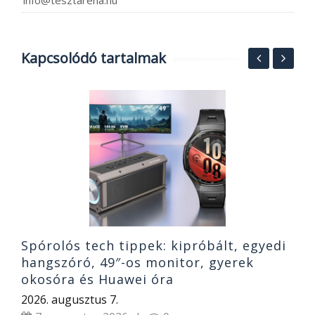
Kapcsolódó tartalmak
T
és
S
b
2
Spórolós tech tippek: kipróbált, egyedi
hangszóró, 49″-os monitor, gyerek
okosóra és Huawei óra
2026. augusztus 7.