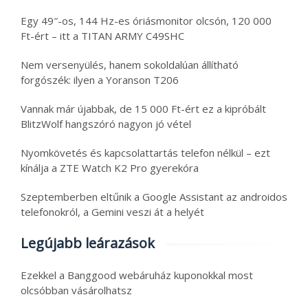
Egy 49″-os, 144 Hz-es óriásmonitor olcsón, 120 000
Ft-ért – itt a TITAN ARMY C49SHC
Nem versenyülés, hanem sokoldalúan állítható
forgószék: ilyen a Yoranson T206
Vannak már újabbak, de 15 000 Ft-ért ez a kipróbált
BlitzWolf hangszóró nagyon jó vétel
Nyomkövetés és kapcsolattartás telefon nélkül – ezt
kínálja a ZTE Watch K2 Pro gyerekóra
Szeptemberben eltűnik a Google Assistant az androidos
telefonokról, a Gemini veszi át a helyét
Legújabb leárazások
Ezekkel a Banggood webáruház kuponokkal most
olcsóbban vásárolhatsz