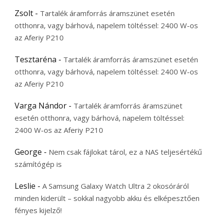
Zsolt
-
Tartalék áramforrás áramszünet esetén
otthonra, vagy bárhová, napelem töltéssel: 2400 W-os
az Aferiy P210
Tesztaréna
-
Tartalék áramforrás áramszünet esetén
otthonra, vagy bárhová, napelem töltéssel: 2400 W-os
az Aferiy P210
Varga Nándor
-
Tartalék áramforrás áramszünet
esetén otthonra, vagy bárhová, napelem töltéssel:
2400 W-os az Aferiy P210
George
-
Nem csak fájlokat tárol, ez a NAS teljesértékű
számítógép is
Leslie
-
A Samsung Galaxy Watch Ultra 2 okosóráról
minden kiderült – sokkal nagyobb akku és elképesztően
fényes kijelző!