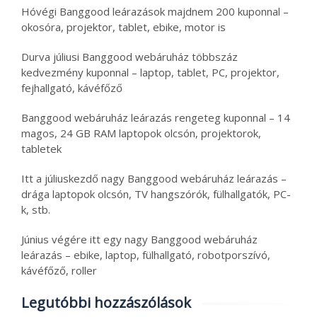
Hóvégi Banggood leárazások majdnem 200 kuponnal –
okosóra, projektor, tablet, ebike, motor is
Durva júliusi Banggood webáruház többszáz
kedvezmény kuponnal – laptop, tablet, PC, projektor,
fejhallgató, kávéfőző
Banggood webáruház leárazás rengeteg kuponnal – 14
magos, 24 GB RAM laptopok olcsón, projektorok,
tabletek
Itt a júliuskezdő nagy Banggood webáruház leárazás –
drága laptopok olcsón, TV hangszórók, fülhallgatók, PC-
k, stb.
Június végére itt egy nagy Banggood webáruház
leárazás – ebike, laptop, fülhallgató, robotporszívó,
kávéfőző, roller
Legutóbbi hozzászólások