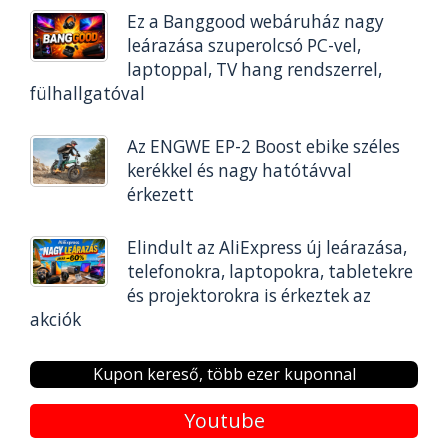
Ez a Banggood webáruház nagy
leárazása szuperolcsó PC-vel,
laptoppal, TV hang rendszerrel,
fülhallgatóval
Az ENGWE EP-2 Boost ebike széles
kerékkel és nagy hatótávval
érkezett
Elindult az AliExpress új leárazása,
telefonokra, laptopokra, tabletekre
és projektorokra is érkeztek az
akciók
Kupon kereső, több ezer kuponnal
Youtube