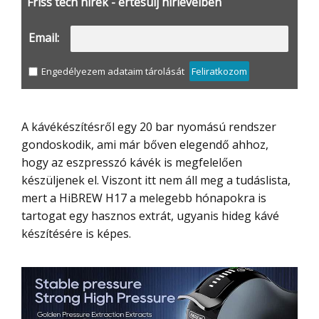
Friss tech hírek - értesülj hírlevélben
Email:
Engedélyezem adataim tárolását
Feliratkozom
A kávékészítésről egy 20 bar nyomású rendszer
gondoskodik, ami már bőven elegendő ahhoz,
hogy az eszpresszó kávék is megfelelően
készüljenek el. Viszont itt nem áll meg a tudáslista,
mert a HiBREW H17 a melegebb hónapokra is
tartogat egy hasznos extrát, ugyanis hideg kávé
készítésére is képes.