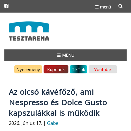
☰ menü
Skip
to
content
☰ MENÜ
Skip
Nyeremény
Kuponok
TikTok
Youtube
to
content
Az olcsó kávéfőző, ami
Nespresso és Dolce Gusto
kapszulákkal is működik
2026. június 17. |
Gabe