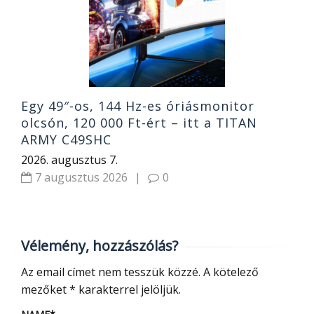
j
2
Egy 49″-os, 144 Hz-es óriásmonitor
olcsón, 120 000 Ft-ért – itt a TITAN
ARMY C49SHC
2026. augusztus 7.
7 augusztus 2026
|
0
Vélemény, hozzászólás?
Az email címet nem tesszük közzé.
A kötelező
mezőket
*
karakterrel jelöljük.