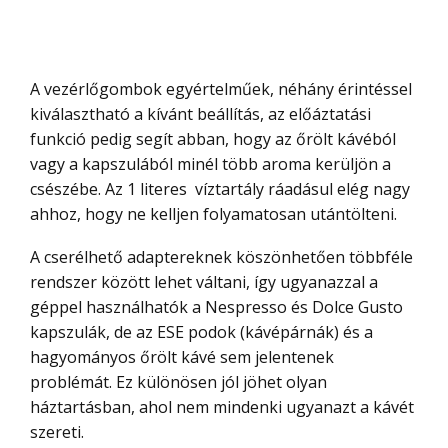
A vezérlőgombok egyértelműek, néhány érintéssel
kiválasztható a kívánt beállítás, az előáztatási
funkció pedig segít abban, hogy az őrölt kávéból
vagy a kapszulából minél több aroma kerüljön a
csészébe. Az 1 literes víztartály ráadásul elég nagy
ahhoz, hogy ne kelljen folyamatosan utántölteni.
A cserélhető adaptereknek köszönhetően többféle
rendszer között lehet váltani, így ugyanazzal a
géppel használhatók a Nespresso és Dolce Gusto
kapszulák, de az ESE podok (kávépárnák) és a
hagyományos őrölt kávé sem jelentenek
problémát. Ez különösen jól jöhet olyan
háztartásban, ahol nem mindenki ugyanazt a kávét
szereti.