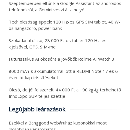
Szeptemberben eltűnik a Google Assistant az androidos
telefonokról, a Gemini veszi át a helyét
Tech olcsóság tippek: 120 Hz-es GPS SIM tablet, 40 W-
os hangszóró, power bank
Szokatlanul olcsó, 28 000 Ft-os tablet 120 Hz-es
kijelzővel, GPS, SIM-mel
Futurisztikus AI okosóra a jövőből: Rollme AI Watch 3
8000 mAh-s akkumulátorral jött a REDMI Note 17 és 6
éven át kap frissítéseket
Olcsó, de jól felszerelt: 44 000 Ft a 190 kg-ig terhelhető
InnoExpo SUP teljes szettje
Legújabb leárazások
Ezekkel a Banggood webáruház kuponokkal most
olcsóbban vásárolhatsz