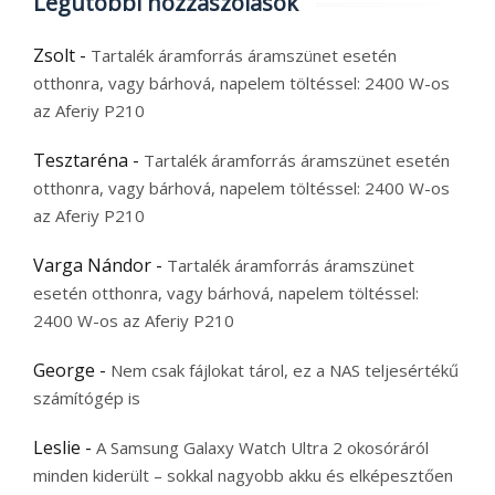
Legutóbbi hozzászólások
Zsolt
-
Tartalék áramforrás áramszünet esetén
otthonra, vagy bárhová, napelem töltéssel: 2400 W-os
az Aferiy P210
Tesztaréna
-
Tartalék áramforrás áramszünet esetén
otthonra, vagy bárhová, napelem töltéssel: 2400 W-os
az Aferiy P210
Varga Nándor
-
Tartalék áramforrás áramszünet
esetén otthonra, vagy bárhová, napelem töltéssel:
2400 W-os az Aferiy P210
George
-
Nem csak fájlokat tárol, ez a NAS teljesértékű
számítógép is
Leslie
-
A Samsung Galaxy Watch Ultra 2 okosóráról
minden kiderült – sokkal nagyobb akku és elképesztően