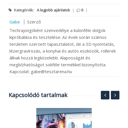
Kategóriák:
A legjobb ajánlatok
|
0
|
Gabe
Szerző
Techrajongóként szenvedélye a különféle dolgok
kipróbálása és tesztelése. Az évek során számos
területen szerzett tapasztalatot, de a 3D nyomtatás,
lézergravírozás, a konyhai és autós eszközök, rollerek
állnak hozzá legközelebb. Alaposságát és
megbízhatóságot sokféle termékkel bizonyította.
Kapcsolat: gabe@tesztarena.hu
Kapcsolódó tartalmak
V
a