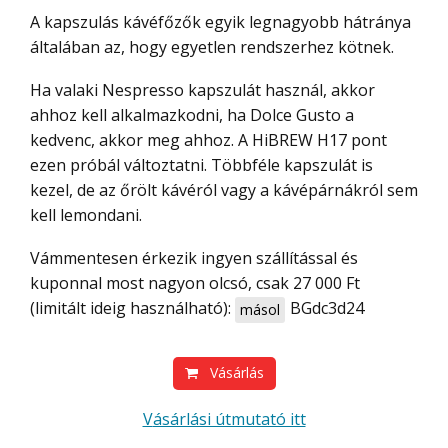
A kapszulás kávéfőzők egyik legnagyobb hátránya
általában az, hogy egyetlen rendszerhez kötnek.
Ha valaki Nespresso kapszulát használ, akkor
ahhoz kell alkalmazkodni, ha Dolce Gusto a
kedvenc, akkor meg ahhoz. A HiBREW H17 pont
ezen próbál változtatni. Többféle kapszulát is
kezel, de az őrölt kávéról vagy a kávépárnákról sem
kell lemondani.
Vámmentesen érkezik ingyen szállítással és
kuponnal most nagyon olcsó, csak 27 000 Ft
(limitált ideig használható):
BGdc3d24
másol
Vásárlás
Vásárlási útmutató itt