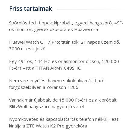
Friss tartalmak
Spórolós tech tippek: kipróbált, egyedi hangszóró, 49″-
os monitor, gyerek okosóra és Huawei óra
Huawei Watch GT 7 Pro: titán tok, 21 napos üzemidő,
3000 nites kijelző
Egy 49″-os, 144 Hz-es óriásmonitor olcsón, 120 000
Ft-ért – itt a TITAN ARMY C49SHC
Nem versenyülés, hanem sokoldalúan állítható
forgószék: ilyen a Yoranson T206
Vannak már újabbak, de 15 000 Ft-ért ez a kipróbált
BlitzWolf hangszóró nagyon jó vétel
Nyomkövetés és kapcsolattartás telefon nélkül – ezt
kínálja a ZTE Watch K2 Pro gyerekóra