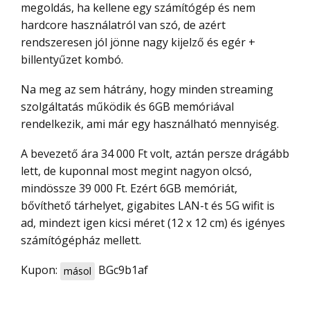
megoldás, ha kellene egy számítógép és nem
hardcore használatról van szó, de azért
rendszeresen jól jönne nagy kijelző és egér +
billentyűzet kombó.
Na meg az sem hátrány, hogy minden streaming
szolgáltatás működik és 6GB memóriával
rendelkezik, ami már egy használható mennyiség.
A bevezető ára 34 000 Ft volt, aztán persze drágább
lett, de kuponnal most megint nagyon olcsó,
mindössze 39 000 Ft. Ezért 6GB memóriát,
bővíthető tárhelyet, gigabites LAN-t és 5G wifit is
ad, mindezt igen kicsi méret (12 x 12 cm) és igényes
számítógépház mellett.
Kupon:
BGc9b1af
másol