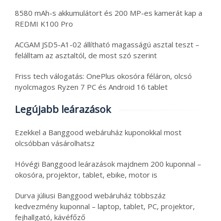
8580 mAh-s akkumulátort és 200 MP-es kamerát kap a
REDMI K100 Pro
ACGAM JSD5-A1-02 állítható magasságú asztal teszt –
felálltam az asztaltól, de most szó szerint
Friss tech válogatás: OnePlus okosóra féláron, olcsó
nyolcmagos Ryzen 7 PC és Android 16 tablet
Legújabb leárazások
Ezekkel a Banggood webáruház kuponokkal most
olcsóbban vásárolhatsz
Hóvégi Banggood leárazások majdnem 200 kuponnal –
okosóra, projektor, tablet, ebike, motor is
Durva júliusi Banggood webáruház többszáz
kedvezmény kuponnal – laptop, tablet, PC, projektor,
fejhallgató, kávéfőző