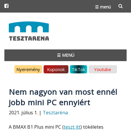
☰ menü
Skip
to
content
☰ MENÜ
Skip
Nyeremény
Kuponok
TikTok
Youtube
to
content
Nem nagyon van most ennél
jobb mini PC ennyiért
2021. július 1. |
Tesztaréna
A BMAX B1 Plus mini PC (
teszt itt
) tökéletes