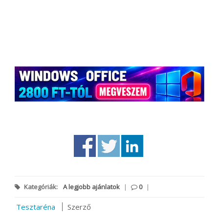
Kategóriák:
A legjobb ajánlatok
|
0
|
Tesztaréna
Szerző