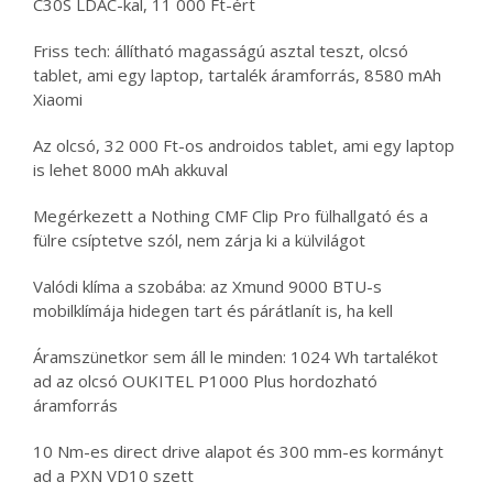
C30S LDAC-kal, 11 000 Ft-ért
Friss tech: állítható magasságú asztal teszt, olcsó
tablet, ami egy laptop, tartalék áramforrás, 8580 mAh
Xiaomi
Az olcsó, 32 000 Ft-os androidos tablet, ami egy laptop
is lehet 8000 mAh akkuval
Megérkezett a Nothing CMF Clip Pro fülhallgató és a
fülre csíptetve szól, nem zárja ki a külvilágot
Valódi klíma a szobába: az Xmund 9000 BTU-s
mobilklímája hidegen tart és párátlanít is, ha kell
Áramszünetkor sem áll le minden: 1024 Wh tartalékot
ad az olcsó OUKITEL P1000 Plus hordozható
áramforrás
10 Nm-es direct drive alapot és 300 mm-es kormányt
ad a PXN VD10 szett