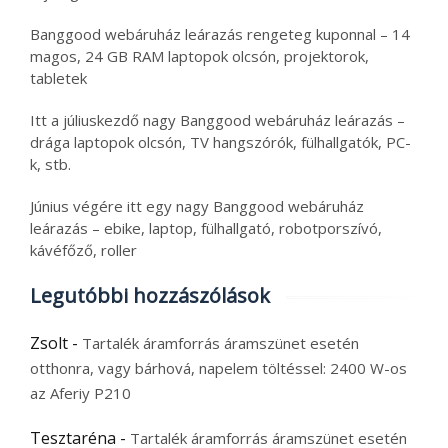
Banggood webáruház leárazás rengeteg kuponnal – 14
magos, 24 GB RAM laptopok olcsón, projektorok,
tabletek
Itt a júliuskezdő nagy Banggood webáruház leárazás –
drága laptopok olcsón, TV hangszórók, fülhallgatók, PC-
k, stb.
Június végére itt egy nagy Banggood webáruház
leárazás – ebike, laptop, fülhallgató, robotporszívó,
kávéfőző, roller
Legutóbbi hozzászólások
Zsolt
-
Tartalék áramforrás áramszünet esetén
otthonra, vagy bárhová, napelem töltéssel: 2400 W-os
az Aferiy P210
Tesztaréna
-
Tartalék áramforrás áramszünet esetén