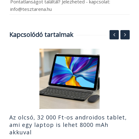
Pontatlanságot találtál? Jelezheted - kapcsolat:
info@tesztarena.hu
Kapcsolódó tartalmak
Á
W
P
2
Az olcsó, 32 000 Ft-os androidos tablet,
ami egy laptop is lehet 8000 mAh
akkuval