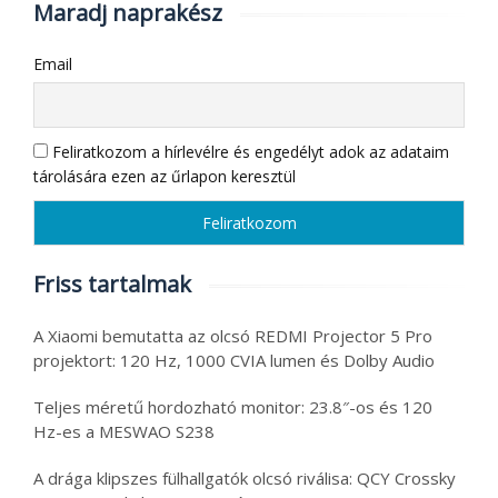
Maradj naprakész
Email
Feliratkozom a hírlevélre és engedélyt adok az adataim
tárolására ezen az űrlapon keresztül
Friss tartalmak
A Xiaomi bemutatta az olcsó REDMI Projector 5 Pro
projektort: 120 Hz, 1000 CVIA lumen és Dolby Audio
Teljes méretű hordozható monitor: 23.8″-os és 120
Hz-es a MESWAO S238
A drága klipszes fülhallgatók olcsó riválisa: QCY Crossky