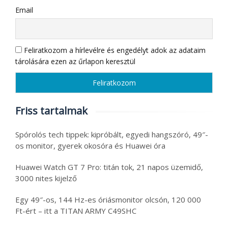
Email
Feliratkozom a hírlevélre és engedélyt adok az adataim
tárolására ezen az űrlapon keresztül
Friss tartalmak
Spórolós tech tippek: kipróbált, egyedi hangszóró, 49″-
os monitor, gyerek okosóra és Huawei óra
Huawei Watch GT 7 Pro: titán tok, 21 napos üzemidő,
3000 nites kijelző
Egy 49″-os, 144 Hz-es óriásmonitor olcsón, 120 000
Ft-ért – itt a TITAN ARMY C49SHC