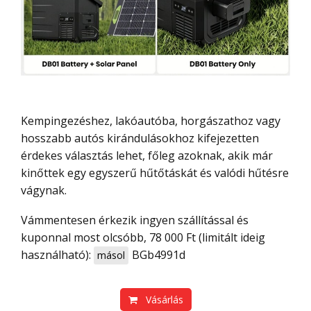
Kempingezéshez, lakóautóba, horgászathoz vagy
hosszabb autós kirándulásokhoz kifejezetten
érdekes választás lehet, főleg azoknak, akik már
kinőttek egy egyszerű hűtőtáskát és valódi hűtésre
vágynak.
Vámmentesen érkezik ingyen szállítással és
kuponnal most olcsóbb, 78 000 Ft (limitált ideig
használható):
BGb4991d
másol
Vásárlás