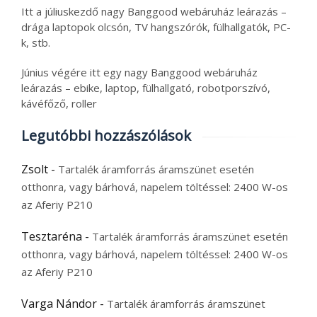
Itt a júliuskezdő nagy Banggood webáruház leárazás –
drága laptopok olcsón, TV hangszórók, fülhallgatók, PC-
k, stb.
Június végére itt egy nagy Banggood webáruház
leárazás – ebike, laptop, fülhallgató, robotporszívó,
kávéfőző, roller
Legutóbbi hozzászólások
Zsolt
-
Tartalék áramforrás áramszünet esetén
otthonra, vagy bárhová, napelem töltéssel: 2400 W-os
az Aferiy P210
Tesztaréna
-
Tartalék áramforrás áramszünet esetén
otthonra, vagy bárhová, napelem töltéssel: 2400 W-os
az Aferiy P210
Varga Nándor
-
Tartalék áramforrás áramszünet