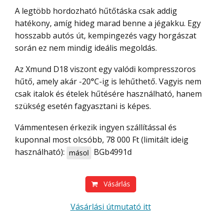
A legtöbb hordozható hűtőtáska csak addig
hatékony, amíg hideg marad benne a jégakku. Egy
hosszabb autós út, kempingezés vagy horgászat
során ez nem mindig ideális megoldás.
Az Xmund D18 viszont egy valódi kompresszoros
hűtő, amely akár -20°C-ig is lehűthető. Vagyis nem
csak italok és ételek hűtésére használható, hanem
szükség esetén fagyasztani is képes.
Vámmentesen érkezik ingyen szállítással és
kuponnal most olcsóbb, 78 000 Ft (limitált ideig
használható):
BGb4991d
másol
Vásárlás
Vásárlási útmutató itt