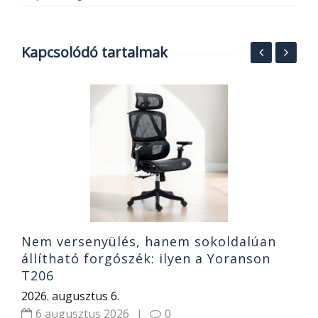
Kapcsolódó tartalmak
N
t
K
2
Nem versenyülés, hanem sokoldalúan
állítható forgószék: ilyen a Yoranson
T206
2026. augusztus 6.
6 augusztus 2026
|
0