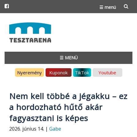
☰ menü
Skip
to
content
☰ MENÜ
Skip
Nyeremény
Kuponok
TikTok
Youtube
to
content
Nem kell többé a jégakku – ez
a hordozható hűtő akár
fagyasztani is képes
2026. június 14. |
Gabe