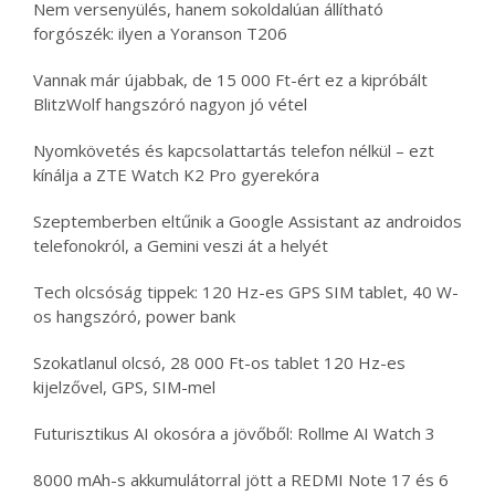
Nem versenyülés, hanem sokoldalúan állítható
forgószék: ilyen a Yoranson T206
Vannak már újabbak, de 15 000 Ft-ért ez a kipróbált
BlitzWolf hangszóró nagyon jó vétel
Nyomkövetés és kapcsolattartás telefon nélkül – ezt
kínálja a ZTE Watch K2 Pro gyerekóra
Szeptemberben eltűnik a Google Assistant az androidos
telefonokról, a Gemini veszi át a helyét
Tech olcsóság tippek: 120 Hz-es GPS SIM tablet, 40 W-
os hangszóró, power bank
Szokatlanul olcsó, 28 000 Ft-os tablet 120 Hz-es
kijelzővel, GPS, SIM-mel
Futurisztikus AI okosóra a jövőből: Rollme AI Watch 3
8000 mAh-s akkumulátorral jött a REDMI Note 17 és 6