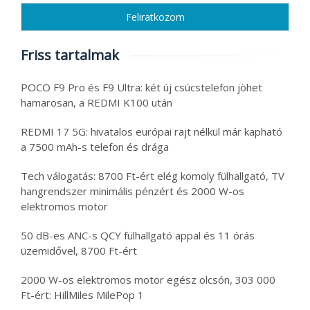
Friss tartalmak
POCO F9 Pro és F9 Ultra: két új csúcstelefon jöhet
hamarosan, a REDMI K100 után
REDMI 17 5G: hivatalos európai rajt nélkül már kapható
a 7500 mAh-s telefon és drága
Tech válogatás: 8700 Ft-ért elég komoly fülhallgató, TV
hangrendszer minimális pénzért és 2000 W-os
elektromos motor
50 dB-es ANC-s QCY fülhallgató appal és 11 órás
üzemidővel, 8700 Ft-ért
2000 W-os elektromos motor egész olcsón, 303 000
Ft-ért: HillMiles MilePop 1