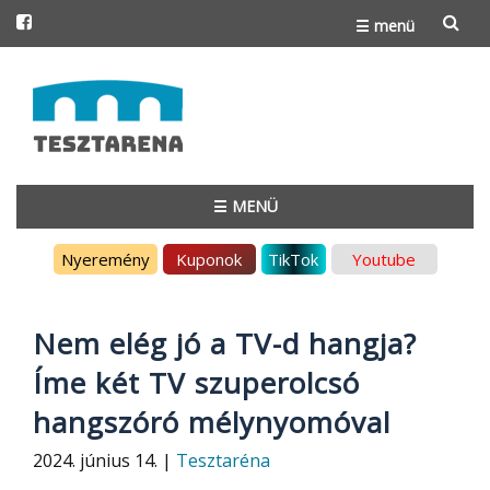
☰ menü
Skip
to
content
☰ MENÜ
Skip
Nyeremény
Kuponok
TikTok
Youtube
to
content
Nem elég jó a TV-d hangja?
Íme két TV szuperolcsó
hangszóró mélynyomóval
2024. június 14. |
Tesztaréna