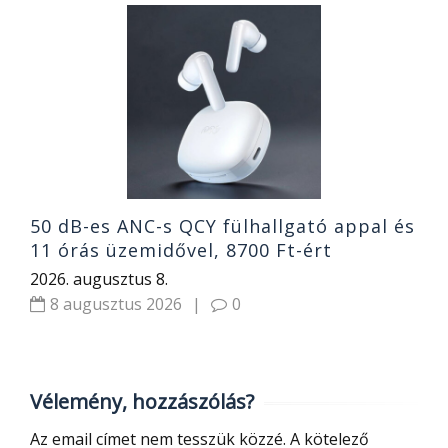
1
g
e
h
2
50 dB-es ANC-s QCY fülhallgató appal és
11 órás üzemidővel, 8700 Ft-ért
2026. augusztus 8.
8 augusztus 2026
|
0
Vélemény, hozzászólás?
Az email címet nem tesszük közzé.
A kötelező