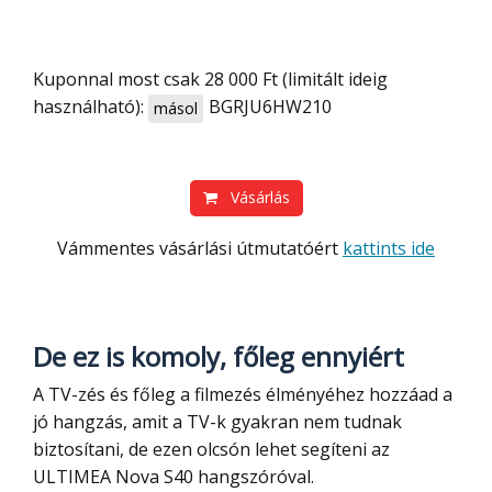
Kuponnal most csak 28 000 Ft (limitált ideig
használható):
BGRJU6HW210
másol
Vásárlás
Vámmentes vásárlási útmutatóért
kattints ide
De ez is komoly, főleg ennyiért
A TV-zés és főleg a filmezés élményéhez hozzáad a
jó hangzás, amit a TV-k gyakran nem tudnak
biztosítani, de ezen olcsón lehet segíteni az
ULTIMEA Nova S40 hangszóróval.