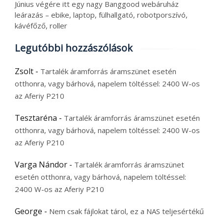
Június végére itt egy nagy Banggood webáruház
leárazás – ebike, laptop, fülhallgató, robotporszívó,
kávéfőző, roller
Legutóbbi hozzászólások
Zsolt
-
Tartalék áramforrás áramszünet esetén
otthonra, vagy bárhová, napelem töltéssel: 2400 W-os
az Aferiy P210
Tesztaréna
-
Tartalék áramforrás áramszünet esetén
otthonra, vagy bárhová, napelem töltéssel: 2400 W-os
az Aferiy P210
Varga Nándor
-
Tartalék áramforrás áramszünet
esetén otthonra, vagy bárhová, napelem töltéssel:
2400 W-os az Aferiy P210
George
-
Nem csak fájlokat tárol, ez a NAS teljesértékű