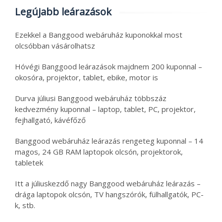
Legújabb leárazások
Ezekkel a Banggood webáruház kuponokkal most
olcsóbban vásárolhatsz
Hóvégi Banggood leárazások majdnem 200 kuponnal –
okosóra, projektor, tablet, ebike, motor is
Durva júliusi Banggood webáruház többszáz
kedvezmény kuponnal – laptop, tablet, PC, projektor,
fejhallgató, kávéfőző
Banggood webáruház leárazás rengeteg kuponnal – 14
magos, 24 GB RAM laptopok olcsón, projektorok,
tabletek
Itt a júliuskezdő nagy Banggood webáruház leárazás –
drága laptopok olcsón, TV hangszórók, fülhallgatók, PC-
k, stb.