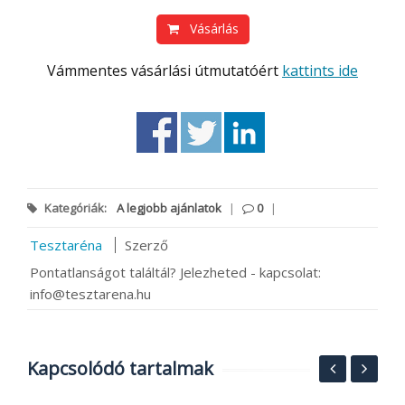
Vásárlás
Vámmentes vásárlási útmutatóért
kattints ide
Kategóriák:
A legjobb ajánlatok
|
0
|
Tesztaréna
Szerző
Pontatlanságot találtál? Jelezheted - kapcsolat:
info@tesztarena.hu
Kapcsolódó tartalmak