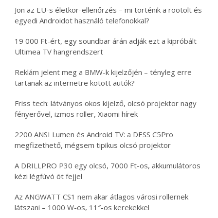
Jön az EU-s életkor-ellenőrzés – mi történik a rootolt és
egyedi Androidot használó telefonokkal?
19 000 Ft-ért, egy soundbar árán adják ezt a kipróbált
Ultimea TV hangrendszert
Reklám jelent meg a BMW-k kijelzőjén – tényleg erre
tartanak az internetre kötött autók?
Friss tech: látványos okos kijelző, olcsó projektor nagy
fényerővel, izmos roller, Xiaomi hírek
2200 ANSI Lumen és Android TV: a DESS C5Pro
megfizethető, mégsem tipikus olcsó projektor
A DRILLPRO P30 egy olcsó, 7000 Ft-os, akkumulátoros
kézi légfúvó öt fejjel
Az ANGWATT CS1 nem akar átlagos városi rollernek
látszani – 1000 W-os, 11″-os kerekekkel