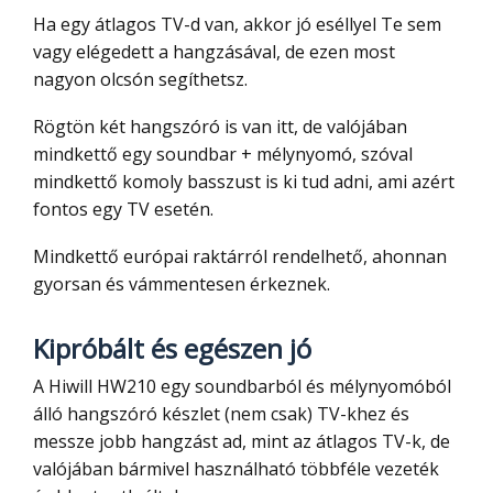
Ha egy átlagos TV-d van, akkor jó eséllyel Te sem
vagy elégedett a hangzásával, de ezen most
nagyon olcsón segíthetsz.
Rögtön két hangszóró is van itt, de valójában
mindkettő egy soundbar + mélynyomó, szóval
mindkettő komoly basszust is ki tud adni, ami azért
fontos egy TV esetén.
Mindkettő európai raktárról rendelhető, ahonnan
gyorsan és vámmentesen érkeznek.
Kipróbált és egészen jó
A Hiwill HW210 egy soundbarból és mélynyomóból
álló hangszóró készlet (nem csak) TV-khez és
messze jobb hangzást ad, mint az átlagos TV-k, de
valójában bármivel használható többféle vezeték