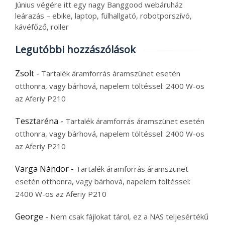
Június végére itt egy nagy Banggood webáruház
leárazás – ebike, laptop, fülhallgató, robotporszívó,
kávéfőző, roller
Legutóbbi hozzászólások
Zsolt
-
Tartalék áramforrás áramszünet esetén
otthonra, vagy bárhová, napelem töltéssel: 2400 W-os
az Aferiy P210
Tesztaréna
-
Tartalék áramforrás áramszünet esetén
otthonra, vagy bárhová, napelem töltéssel: 2400 W-os
az Aferiy P210
Varga Nándor
-
Tartalék áramforrás áramszünet
esetén otthonra, vagy bárhová, napelem töltéssel:
2400 W-os az Aferiy P210
George
-
Nem csak fájlokat tárol, ez a NAS teljesértékű