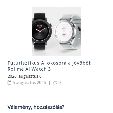
O
k
s
2
Futurisztikus AI okosóra a jövőből:
Rollme AI Watch 3
2026. augusztus 6.
6 augusztus 2026
|
0
Vélemény, hozzászólás?