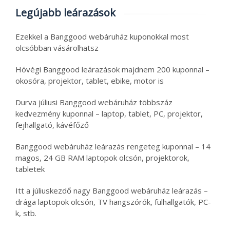
Legújabb leárazások
Ezekkel a Banggood webáruház kuponokkal most
olcsóbban vásárolhatsz
Hóvégi Banggood leárazások majdnem 200 kuponnal –
okosóra, projektor, tablet, ebike, motor is
Durva júliusi Banggood webáruház többszáz
kedvezmény kuponnal – laptop, tablet, PC, projektor,
fejhallgató, kávéfőző
Banggood webáruház leárazás rengeteg kuponnal – 14
magos, 24 GB RAM laptopok olcsón, projektorok,
tabletek
Itt a júliuskezdő nagy Banggood webáruház leárazás –
drága laptopok olcsón, TV hangszórók, fülhallgatók, PC-
k, stb.