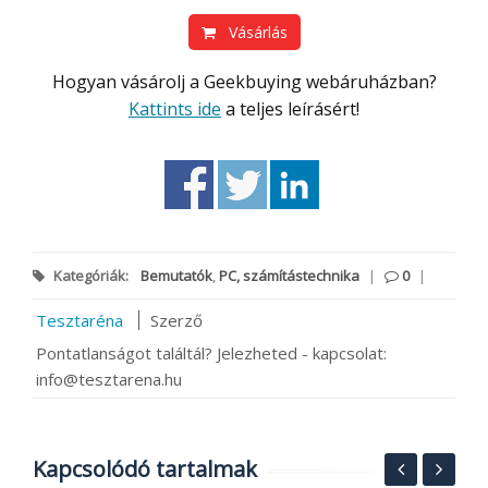
Vásárlás
Hogyan vásárolj a Geekbuying webáruházban?
Kattints ide
a teljes leírásért!
Kategóriák:
Bemutatók
,
PC, számítástechnika
|
0
|
Tesztaréna
Szerző
Pontatlanságot találtál? Jelezheted - kapcsolat:
info@tesztarena.hu
Kapcsolódó tartalmak