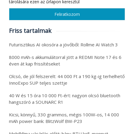
tárolására ezen az űrlapon keresztül
Friss tartalmak
Futurisztikus AI okosóra a jövőből: Rollme AI Watch 3
8000 mAh-s akkumulátorral jött a REDMI Note 17 és 6
éven át kap frissítéseket
Olcsó, de jól felszerelt: 44 000 Ft a 190 kg-ig terhelhető
InnoExpo SUP teljes szettje
40 W és 15 óra 10 000 Ft-ért: nagyon olcsó bluetooth
hangszóró a SOUNARC R1
Kicsi, könnyű, 330 grammos, mégis 100W-os, 14 000
mAh power bank: BlitzWolf BW-P23
Mobilklíma vásárlás előtt: hány BTU kell, mennyit