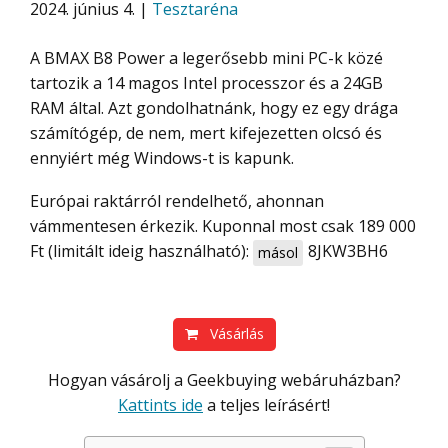
2024. június 4. |
Tesztaréna
A BMAX B8 Power a legerősebb mini PC-k közé
tartozik a 14 magos Intel processzor és a 24GB
RAM által. Azt gondolhatnánk, hogy ez egy drága
számítógép, de nem, mert kifejezetten olcsó és
ennyiért még Windows-t is kapunk.
Európai raktárról rendelhető, ahonnan
vámmentesen érkezik. Kuponnal most csak 189 000
Ft (limitált ideig használható):
8JKW3BH6
másol
Vásárlás
Hogyan vásárolj a Geekbuying webáruházban?
Kattints ide
a teljes leírásért!