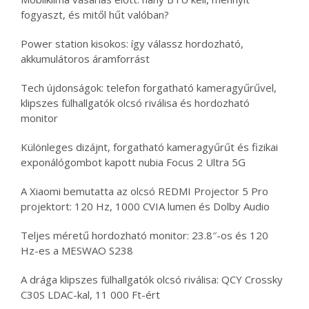
fogyaszt, és mitől hűt valóban?
Power station kisokos: így válassz hordozható,
akkumulátoros áramforrást
Tech újdonságok: telefon forgatható kameragyűrűvel,
klipszes fülhallgatók olcsó riválisa és hordozható
monitor
Különleges dizájnt, forgatható kameragyűrűt és fizikai
exponálógombot kapott nubia Focus 2 Ultra 5G
A Xiaomi bemutatta az olcsó REDMI Projector 5 Pro
projektort: 120 Hz, 1000 CVIA lumen és Dolby Audio
Teljes méretű hordozható monitor: 23.8″-os és 120
Hz-es a MESWAO S238
A drága klipszes fülhallgatók olcsó riválisa: QCY Crossky
C30S LDAC-kal, 11 000 Ft-ért