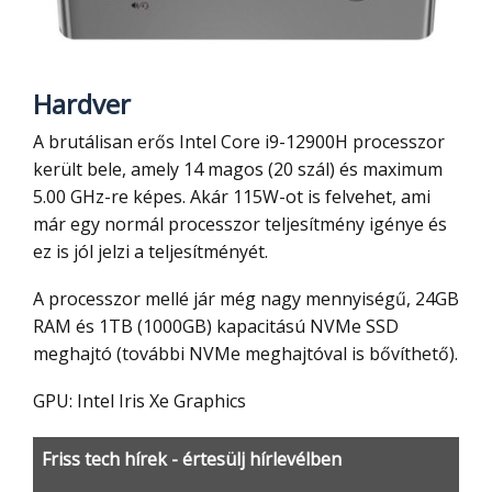
Hardver
A brutálisan erős Intel Core i9-12900H processzor
került bele, amely 14 magos (20 szál) és maximum
5.00 GHz-re képes. Akár 115W-ot is felvehet, ami
már egy normál processzor teljesítmény igénye és
ez is jól jelzi a teljesítményét.
A processzor mellé jár még nagy mennyiségű, 24GB
RAM és 1TB (1000GB) kapacitású NVMe SSD
meghajtó (további NVMe meghajtóval is bővíthető).
GPU: Intel Iris Xe Graphics
Friss tech hírek - értesülj hírlevélben