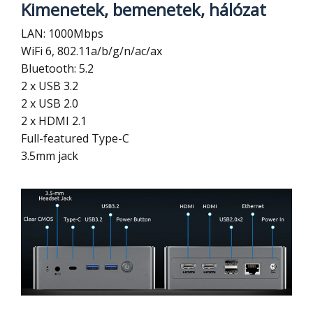
Kimenetek, bemenetek, hálózat
LAN: 1000Mbps
WiFi 6, 802.11a/b/g/n/ac/ax
Bluetooth: 5.2
2 x USB 3.2
2 x USB 2.0
2 x HDMI 2.1
Full-featured Type-C
3.5mm jack