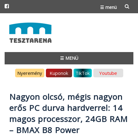
☰ menü
Skip
to
content
☰ MENÜ
Skip
Nyeremény
Kuponok
TikTok
Youtube
to
content
Nagyon olcsó, mégis nagyon
erős PC durva hardverrel: 14
magos processzor, 24GB RAM
– BMAX B8 Power