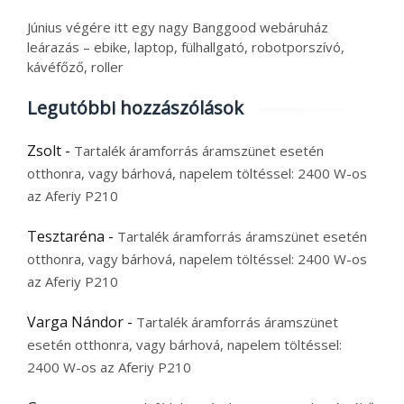
Június végére itt egy nagy Banggood webáruház
leárazás – ebike, laptop, fülhallgató, robotporszívó,
kávéfőző, roller
Legutóbbi hozzászólások
Zsolt
-
Tartalék áramforrás áramszünet esetén
otthonra, vagy bárhová, napelem töltéssel: 2400 W-os
az Aferiy P210
Tesztaréna
-
Tartalék áramforrás áramszünet esetén
otthonra, vagy bárhová, napelem töltéssel: 2400 W-os
az Aferiy P210
Varga Nándor
-
Tartalék áramforrás áramszünet
esetén otthonra, vagy bárhová, napelem töltéssel:
2400 W-os az Aferiy P210