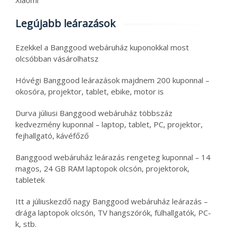
Xiaomi
Legújabb leárazások
Ezekkel a Banggood webáruház kuponokkal most
olcsóbban vásárolhatsz
Hóvégi Banggood leárazások majdnem 200 kuponnal –
okosóra, projektor, tablet, ebike, motor is
Durva júliusi Banggood webáruház többszáz
kedvezmény kuponnal – laptop, tablet, PC, projektor,
fejhallgató, kávéfőző
Banggood webáruház leárazás rengeteg kuponnal – 14
magos, 24 GB RAM laptopok olcsón, projektorok,
tabletek
Itt a júliuskezdő nagy Banggood webáruház leárazás –
drága laptopok olcsón, TV hangszórók, fülhallgatók, PC-
k, stb.