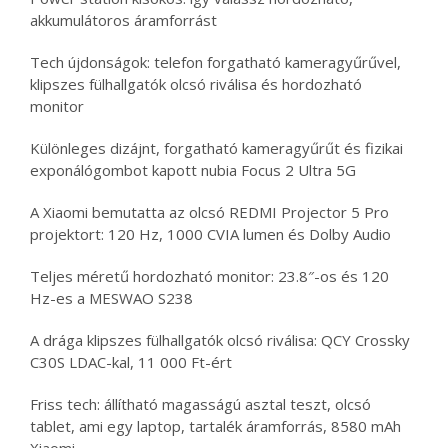
akkumulátoros áramforrást
Tech újdonságok: telefon forgatható kameragyűrűvel,
klipszes fülhallgatók olcsó riválisa és hordozható
monitor
Különleges dizájnt, forgatható kameragyűrűt és fizikai
exponálógombot kapott nubia Focus 2 Ultra 5G
A Xiaomi bemutatta az olcsó REDMI Projector 5 Pro
projektort: 120 Hz, 1000 CVIA lumen és Dolby Audio
Teljes méretű hordozható monitor: 23.8″-os és 120
Hz-es a MESWAO S238
A drága klipszes fülhallgatók olcsó riválisa: QCY Crossky
C30S LDAC-kal, 11 000 Ft-ért
Friss tech: állítható magasságú asztal teszt, olcsó
tablet, ami egy laptop, tartalék áramforrás, 8580 mAh