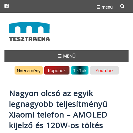
☰ menü
Skip
to
content
☰ MENÜ
Skip
Nyeremény
Kuponok
TikTok
Youtube
to
content
Nagyon olcsó az egyik
legnagyobb teljesítményű
Xiaomi telefon – AMOLED
kijelző és 120W-os töltés