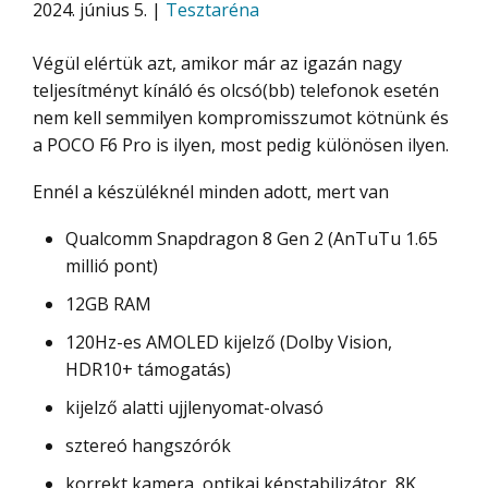
2024. június 5. |
Tesztaréna
Végül elértük azt, amikor már az igazán nagy
teljesítményt kínáló és olcsó(bb) telefonok esetén
nem kell semmilyen kompromisszumot kötnünk és
a POCO F6 Pro is ilyen, most pedig különösen ilyen.
Ennél a készüléknél minden adott, mert van
Qualcomm Snapdragon 8 Gen 2 (AnTuTu 1.65
millió pont)
12GB RAM
120Hz-es AMOLED kijelző (Dolby Vision,
HDR10+ támogatás)
kijelző alatti ujjlenyomat-olvasó
sztereó hangszórók
korrekt kamera, optikai képstabilizátor, 8K