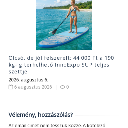
4
4
o
R
2
Olcsó, de jól felszerelt: 44 000 Ft a 190
kg-ig terhelhető InnoExpo SUP teljes
szettje
2026. augusztus 6.
6 augusztus 2026
|
0
Vélemény, hozzászólás?
Az email címet nem tesszük közzé.
A kötelező