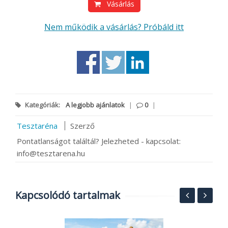
Vásárlás
Nem működik a vásárlás? Próbáld itt
Kategóriák:
A legjobb ajánlatok
|
0
|
Tesztaréna
Szerző
Pontatlanságot találtál? Jelezheted - kapcsolat:
info@tesztarena.hu
Kapcsolódó tartalmak