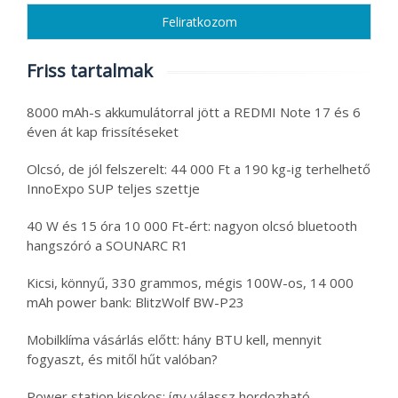
Friss tartalmak
8000 mAh-s akkumulátorral jött a REDMI Note 17 és 6
éven át kap frissítéseket
Olcsó, de jól felszerelt: 44 000 Ft a 190 kg-ig terhelhető
InnoExpo SUP teljes szettje
40 W és 15 óra 10 000 Ft-ért: nagyon olcsó bluetooth
hangszóró a SOUNARC R1
Kicsi, könnyű, 330 grammos, mégis 100W-os, 14 000
mAh power bank: BlitzWolf BW-P23
Mobilklíma vásárlás előtt: hány BTU kell, mennyit
fogyaszt, és mitől hűt valóban?
Power station kisokos: így válassz hordozható,