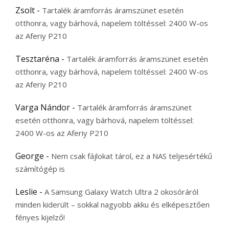
Zsolt
-
Tartalék áramforrás áramszünet esetén
otthonra, vagy bárhová, napelem töltéssel: 2400 W-os
az Aferiy P210
Tesztaréna
-
Tartalék áramforrás áramszünet esetén
otthonra, vagy bárhová, napelem töltéssel: 2400 W-os
az Aferiy P210
Varga Nándor
-
Tartalék áramforrás áramszünet
esetén otthonra, vagy bárhová, napelem töltéssel:
2400 W-os az Aferiy P210
George
-
Nem csak fájlokat tárol, ez a NAS teljesértékű
számítógép is
Leslie
-
A Samsung Galaxy Watch Ultra 2 okosóráról
minden kiderült – sokkal nagyobb akku és elképesztően
fényes kijelző!