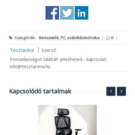
Kategóriák:
Bemutatók
,
PC, számítástechnika
|
0
|
Tesztaréna
Szerző
Pontatlanságot találtál? Jelezheted - kapcsolat:
info@tesztarena.hu
Kapcsolódó tartalmak
N
t
K