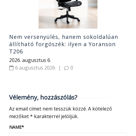
2
Nem versenyülés, hanem sokoldalúan
állítható forgószék: ilyen a Yoranson
T206
2026. augusztus 6.
6 augusztus 2026
|
0
Vélemény, hozzászólás?
Az email címet nem tesszük közzé.
A kötelező
mezőket
*
karakterrel jelöljük.
NAME
*