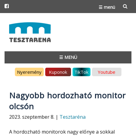
☰ menü
Skip
to
content
☰ MENÜ
Skip
Nyeremény
Kuponok
TikTok
Youtube
to
content
Nagyobb hordozható monitor
olcsón
2023. szeptember 8. |
Tesztaréna
A hordozható monitorok nagy előnye a sokkal