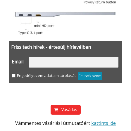
Friss tech hírek - értesülj hírlevélben
Email:
Engedélyezem adataim tárolását
Feliratkozom
Vásárlás
Vámmentes vásárlási útmutatóért
kattints ide