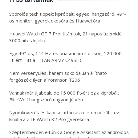
Spórolós tech tippek: kipróbált, egyedi hangszóró, 49″-
os monitor, gyerek okosóra és Huawei óra
Huawei Watch GT 7 Pro: titán tok, 21 napos üzemidő,
3000 nites kijelző
Egy 49″-os, 144 Hz-es óriásmonitor olcsón, 120 000
Ft-ért – itt a TITAN ARMY C49SHC
Nem versenyülés, hanem sokoldalúan állítható
forgószék: ilyen a Yoranson T206
Vannak már újabbak, de 15 000 Ft-ért ez a kipróbált
BlitzWolf hangszóró nagyon jó vétel
Nyomkövetés és kapcsolattartás telefon nélkül – ezt
kínálja a ZTE Watch K2 Pro gyerekóra
Szeptemberben eltűnik a Google Assistant az androidos