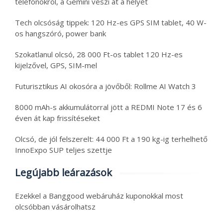
telefonokról, a Gemini veszi át a helyét
Tech olcsóság tippek: 120 Hz-es GPS SIM tablet, 40 W-
os hangszóró, power bank
Szokatlanul olcsó, 28 000 Ft-os tablet 120 Hz-es
kijelzővel, GPS, SIM-mel
Futurisztikus AI okosóra a jövőből: Rollme AI Watch 3
8000 mAh-s akkumulátorral jött a REDMI Note 17 és 6
éven át kap frissítéseket
Olcsó, de jól felszerelt: 44 000 Ft a 190 kg-ig terhelhető
InnoExpo SUP teljes szettje
Legújabb leárazások
Ezekkel a Banggood webáruház kuponokkal most
olcsóbban vásárolhatsz