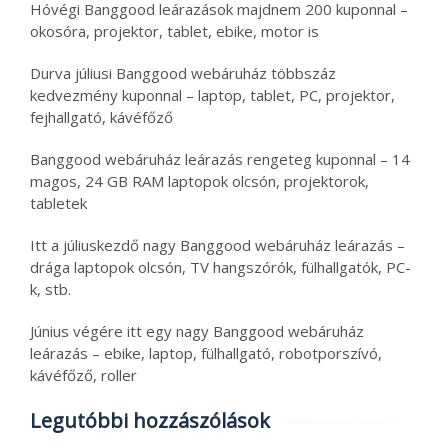
Hóvégi Banggood leárazások majdnem 200 kuponnal –
okosóra, projektor, tablet, ebike, motor is
Durva júliusi Banggood webáruház többszáz
kedvezmény kuponnal – laptop, tablet, PC, projektor,
fejhallgató, kávéfőző
Banggood webáruház leárazás rengeteg kuponnal – 14
magos, 24 GB RAM laptopok olcsón, projektorok,
tabletek
Itt a júliuskezdő nagy Banggood webáruház leárazás –
drága laptopok olcsón, TV hangszórók, fülhallgatók, PC-
k, stb.
Június végére itt egy nagy Banggood webáruház
leárazás – ebike, laptop, fülhallgató, robotporszívó,
kávéfőző, roller
Legutóbbi hozzászólások