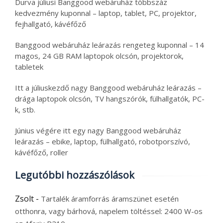
Durva júliusi Banggood webáruház többszáz
kedvezmény kuponnal – laptop, tablet, PC, projektor,
fejhallgató, kávéfőző
Banggood webáruház leárazás rengeteg kuponnal – 14
magos, 24 GB RAM laptopok olcsón, projektorok,
tabletek
Itt a júliuskezdő nagy Banggood webáruház leárazás –
drága laptopok olcsón, TV hangszórók, fülhallgatók, PC-
k, stb.
Június végére itt egy nagy Banggood webáruház
leárazás – ebike, laptop, fülhallgató, robotporszívó,
kávéfőző, roller
Legutóbbi hozzászólások
Zsolt
-
Tartalék áramforrás áramszünet esetén
otthonra, vagy bárhová, napelem töltéssel: 2400 W-os