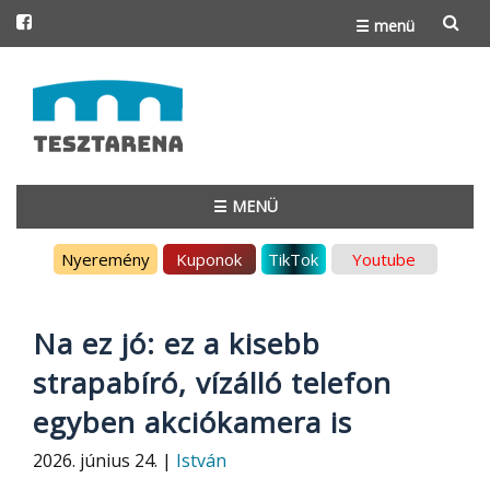
☰ menü
Skip
to
content
☰ MENÜ
Skip
Nyeremény
Kuponok
TikTok
Youtube
to
content
Na ez jó: ez a kisebb
strapabíró, vízálló telefon
egyben akciókamera is
2026. június 24. |
István