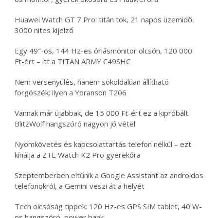
Huawei Watch GT 7 Pro: titán tok, 21 napos üzemidő,
3000 nites kijelző
Egy 49″-os, 144 Hz-es óriásmonitor olcsón, 120 000
Ft-ért – itt a TITAN ARMY C49SHC
Nem versenyülés, hanem sokoldalúan állítható
forgószék: ilyen a Yoranson T206
Vannak már újabbak, de 15 000 Ft-ért ez a kipróbált
BlitzWolf hangszóró nagyon jó vétel
Nyomkövetés és kapcsolattartás telefon nélkül – ezt
kínálja a ZTE Watch K2 Pro gyerekóra
Szeptemberben eltűnik a Google Assistant az androidos
telefonokról, a Gemini veszi át a helyét
Tech olcsóság tippek: 120 Hz-es GPS SIM tablet, 40 W-
os hangszóró, power bank