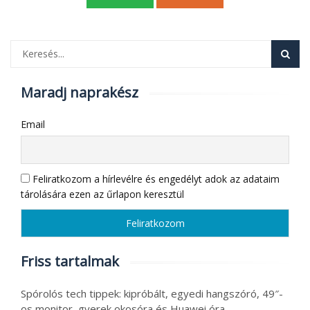
Maradj naprakész
Email
Feliratkozom a hírlevélre és engedélyt adok az adataim
tárolására ezen az űrlapon keresztül
Friss tartalmak
Spórolós tech tippek: kipróbált, egyedi hangszóró, 49″-
os monitor, gyerek okosóra és Huawei óra