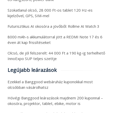
Szokatlanul olcsó, 28 000 Ft-os tablet 120 Hz-es
kijelzővel, GPS, SIM-mel
Futurisztikus AI okosóra a jövőből: Rollme AI Watch 3
8000 mAh-s akkumulátorral jött a REDMI Note 17 és 6
éven át kap frissítéseket
Olcsó, de jól felszerelt: 44 000 Ft a 190 kg-ig terhelhető
InnoExpo SUP teljes szettje
Legújabb leárazások
Ezekkel a Banggood webáruház kuponokkal most
olcsóbban vásárolhatsz
Hóvégi Banggood leárazások majdnem 200 kuponnal –
okosóra, projektor, tablet, ebike, motor is