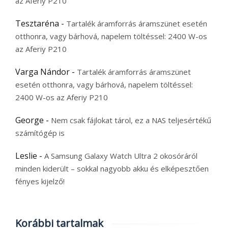
az Aferiy P210
Tesztaréna
-
Tartalék áramforrás áramszünet esetén
otthonra, vagy bárhová, napelem töltéssel: 2400 W-os
az Aferiy P210
Varga Nándor
-
Tartalék áramforrás áramszünet
esetén otthonra, vagy bárhová, napelem töltéssel:
2400 W-os az Aferiy P210
George
-
Nem csak fájlokat tárol, ez a NAS teljesértékű
számítógép is
Leslie
-
A Samsung Galaxy Watch Ultra 2 okosóráról
minden kiderült – sokkal nagyobb akku és elképesztően
fényes kijelző!
Korábbi tartalmak