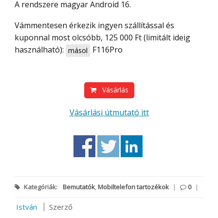
A rendszere magyar Android 16.
Vámmentesen érkezik ingyen szállítással és
kuponnal most olcsóbb, 125 000 Ft (limitált ideig
használható):
F116Pro
másol
Vásárlás
Vásárlási útmutató itt
Kategóriák:
Bemutatók
,
Mobiltelefon tartozékok
|
0
|
István
Szerző