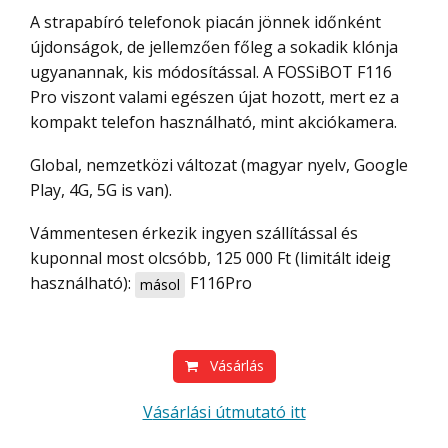
A strapabíró telefonok piacán jönnek időnként
újdonságok, de jellemzően főleg a sokadik klónja
ugyanannak, kis módosítással. A FOSSiBOT F116
Pro viszont valami egészen újat hozott, mert ez a
kompakt telefon használható, mint akciókamera.
Global, nemzetközi változat (magyar nyelv, Google
Play, 4G, 5G is van).
Vámmentesen érkezik ingyen szállítással és
kuponnal most olcsóbb, 125 000 Ft (limitált ideig
használható):
F116Pro
másol
Vásárlás
Vásárlási útmutató itt