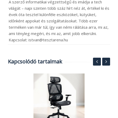
A szerző informatikai végzettségű és imádja a tech
világát – napi szinten több száz hírt néz át, értékel ki és
évek óta tesztel különféle eszközöket, kütyüket,
időnként appokat és szolgáltatásokat. Több ezer
terméken van már túl, így van némi rálátása arra, mi az,
ami tényleg megéri, és mi az, amit jobb elkerülni.
Kapcsolat: istvan@tesztarena.hu
Kapcsolódó tartalmak
N
t
K
2