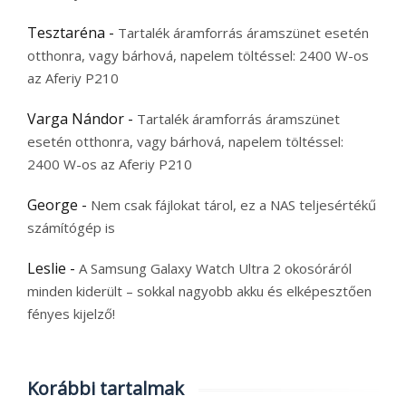
Tesztaréna
-
Tartalék áramforrás áramszünet esetén
otthonra, vagy bárhová, napelem töltéssel: 2400 W-os
az Aferiy P210
Varga Nándor
-
Tartalék áramforrás áramszünet
esetén otthonra, vagy bárhová, napelem töltéssel:
2400 W-os az Aferiy P210
George
-
Nem csak fájlokat tárol, ez a NAS teljesértékű
számítógép is
Leslie
-
A Samsung Galaxy Watch Ultra 2 okosóráról
minden kiderült – sokkal nagyobb akku és elképesztően
fényes kijelző!
Korábbi tartalmak