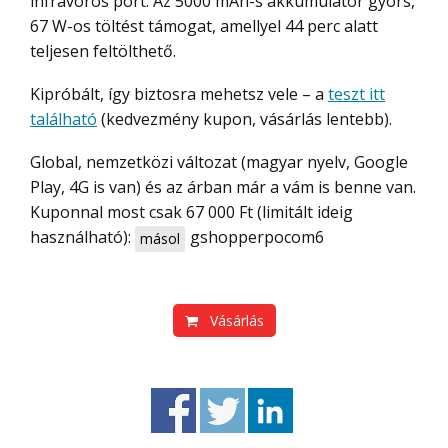
infravörös port. Az 5000 mAh-s akkumulátor gyors,
67 W-os töltést támogat, amellyel 44 perc alatt
teljesen feltölthető.
Kipróbált, így biztosra mehetsz vele – a
teszt itt
található
(kedvezmény kupon, vásárlás lentebb).
Global, nemzetközi változat (magyar nyelv, Google
Play, 4G is van) és az árban már a vám is benne van.
Kuponnal most csak 67 000 Ft (limitált ideig
használható):
gshopperpocom6
másol
Vásárlás