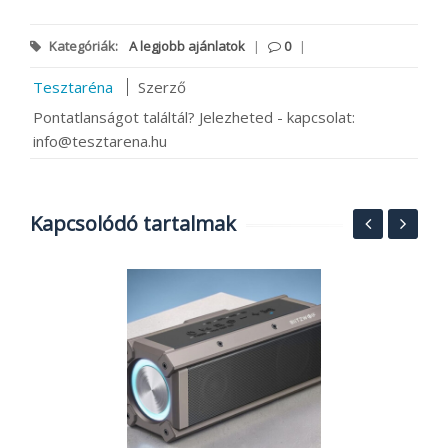
Kategóriák:
A legjobb ajánlatok
|
0
|
Tesztaréna
Szerző
Pontatlanságot találtál? Jelezheted - kapcsolat:
info@tesztarena.hu
Kapcsolódó tartalmak
S
1
2