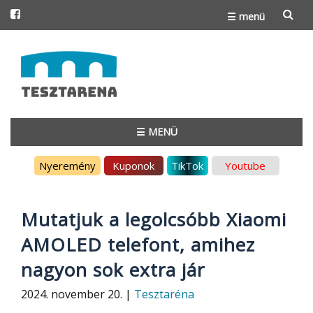
☰ menü
Skip
to
content
☰ MENÜ
Skip
Nyeremény
Kuponok
TikTok
Youtube
to
content
Mutatjuk a legolcsóbb Xiaomi
AMOLED telefont, amihez
nagyon sok extra jár
2024. november 20. |
Tesztaréna