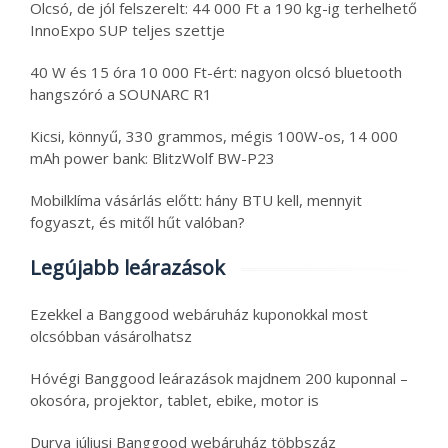
Olcsó, de jól felszerelt: 44 000 Ft a 190 kg-ig terhelhető
InnoExpo SUP teljes szettje
40 W és 15 óra 10 000 Ft-ért: nagyon olcsó bluetooth
hangszóró a SOUNARC R1
Kicsi, könnyű, 330 grammos, mégis 100W-os, 14 000
mAh power bank: BlitzWolf BW-P23
Mobilklíma vásárlás előtt: hány BTU kell, mennyit
fogyaszt, és mitől hűt valóban?
Legújabb leárazások
Ezekkel a Banggood webáruház kuponokkal most
olcsóbban vásárolhatsz
Hóvégi Banggood leárazások majdnem 200 kuponnal –
okosóra, projektor, tablet, ebike, motor is
Durva júliusi Banggood webáruház többszáz