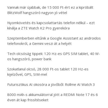
Vannak már újabbak, de 15 000 Ft-ért ez a kipróbált
BlitzWolf hangszóró nagyon jó vétel
Nyomkövetés és kapcsolattartás telefon nélkül – ezt
kínálja a ZTE Watch K2 Pro gyerekóra
Szeptemberben eltűnik a Google Assistant az androidos
telefonokról, a Gemini veszi át a helyét
Tech olcsóság tippek: 120 Hz-es GPS SIM tablet, 40 W-
os hangszóró, power bank
Szokatlanul olcsó, 28 000 Ft-os tablet 120 Hz-es
kijelzővel, GPS, SIM-mel
Futurisztikus AI okosóra a jövőből: Rollme AI Watch 3
8000 mAh-s akkumulátorral jött a REDMI Note 17 és 6
éven át kap frissítéseket