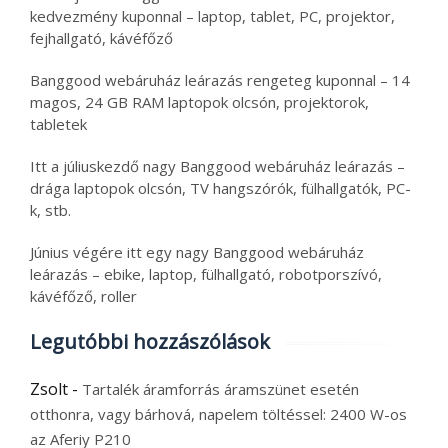
kedvezmény kuponnal – laptop, tablet, PC, projektor,
fejhallgató, kávéfőző
Banggood webáruház leárazás rengeteg kuponnal – 14
magos, 24 GB RAM laptopok olcsón, projektorok,
tabletek
Itt a júliuskezdő nagy Banggood webáruház leárazás –
drága laptopok olcsón, TV hangszórók, fülhallgatók, PC-
k, stb.
Június végére itt egy nagy Banggood webáruház
leárazás – ebike, laptop, fülhallgató, robotporszívó,
kávéfőző, roller
Legutóbbi hozzászólások
Zsolt
-
Tartalék áramforrás áramszünet esetén
otthonra, vagy bárhová, napelem töltéssel: 2400 W-os
az Aferiy P210