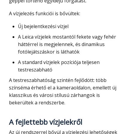
géppel történő egyidejű forgatást.
A vízjelezés funkciói is bővültek:
Új bejelentkezési vízjel
A Leica vízjelek mostantól fekete vagy fehér
háttérrel is megjelennek, és dinamikus
fotólejátszáskor is láthatók
A standard vízjelek pozíciója teljesen
testreszabható
A testreszabhatóság szintén fejlődött: több
színséma érhető el a kameraoldalon, emellett új
klasszikus és városi stílusú zárhangok is
bekerültek a rendszerbe.
A fejlettebb vízjelekről
Az új rendszerrel bővül a vízjelezési lehetőségek