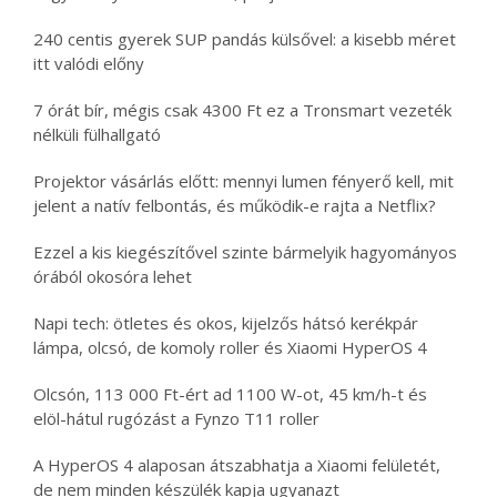
240 centis gyerek SUP pandás külsővel: a kisebb méret
itt valódi előny
7 órát bír, mégis csak 4300 Ft ez a Tronsmart vezeték
nélküli fülhallgató
Projektor vásárlás előtt: mennyi lumen fényerő kell, mit
jelent a natív felbontás, és működik-e rajta a Netflix?
Ezzel a kis kiegészítővel szinte bármelyik hagyományos
órából okosóra lehet
Napi tech: ötletes és okos, kijelzős hátsó kerékpár
lámpa, olcsó, de komoly roller és Xiaomi HyperOS 4
Olcsón, 113 000 Ft-ért ad 1100 W-ot, 45 km/h-t és
elöl-hátul rugózást a Fynzo T11 roller
A HyperOS 4 alaposan átszabhatja a Xiaomi felületét,
de nem minden készülék kapja ugyanazt