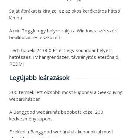
Saját ábrákat is kirajzol ez az okos kerékpáros hátsó
lámpa
A miniToggle egy helyre rakja a Windows szétszórt
beállításait és eszközeit
Tech tippek: 24 000 Ft-ért egy soundbar helyett
hatrészes TV hangrendszer, távirányítós etetőhajó,
REDMI
Legújabb leárazások
300 termék lett olcsóbb most kuponnal a Geekbuying
webáruházban
A Banggood webáruház bedobott közel 200
kedvezmény kupont
Ezekkel a Banggood webáruház kuponokkal most