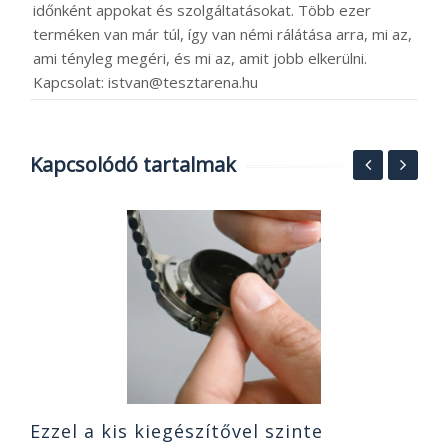
időnként appokat és szolgáltatásokat. Több ezer
terméken van már túl, így van némi rálátása arra, mi az,
ami tényleg megéri, és mi az, amit jobb elkerülni.
Kapcsolat: istvan@tesztarena.hu
Kapcsolódó tartalmak
A
I
X
k
2
Ezzel a kis kiegészítővel szinte