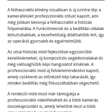
A felhasználói élmény vizuálisan is új szintre lép: a
kamerafelület professzionális stílust kapott, ami
még jobban bevonja a felhasználót a fotózás
folyamatába. A funkciómenük és a beállítási oldalak
letisztultabbak, a kezelhetőség átláthatóbb lett, így
az operáció gyorsabb és egyértelműbb.
Az utcai fotózás mód fejlesztései egyszerűbb
kezelőelemeket, új kompozíciós segédvonalakat és
még valósághűbb képi hangulatot kínálnak. A
professzionális mód új felületelrendezést kapott,
amely csökkenti az előnézeti kép takarását, így
minden beállítás még fókuszáltabban végezhető.
A rendezői mód most már támogatja a
professzionális videófelvételt és a több kamerás
összekapcsolást is, amely lehetővé teszi a több