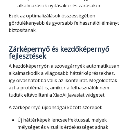
alkalmazások nyitásakor és zárásakor
Ezek az optimalizálások összességében
gördülékenyebb és gyorsabb felhasználói élményt
biztosítanak.
Zárképernyő és kezdőképernyő
fejlesztések
A kezdőképernyőn a szövegárnyék automatikusan
alkalmazkodik a világosabb háttérképrészekhez,
így olvashatóbbá válik az ikonfelirat. Megoldották
azt a problémát is, amikor a felhasználók nem
tudták eltávolítani a XiaoAi Javaslat widgetet.
A zárképernyő újdonságai között szerepel:
Új háttérképek lencseeffektussal, melyek
mélységet és vizuális érdekességet adnak