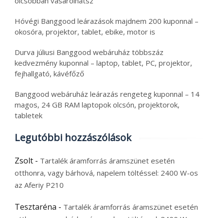
olcsóbban vásárolhatsz
Hóvégi Banggood leárazások majdnem 200 kuponnal –
okosóra, projektor, tablet, ebike, motor is
Durva júliusi Banggood webáruház többszáz
kedvezmény kuponnal – laptop, tablet, PC, projektor,
fejhallgató, kávéfőző
Banggood webáruház leárazás rengeteg kuponnal – 14
magos, 24 GB RAM laptopok olcsón, projektorok,
tabletek
Legutóbbi hozzászólások
Zsolt
-
Tartalék áramforrás áramszünet esetén
otthonra, vagy bárhová, napelem töltéssel: 2400 W-os
az Aferiy P210
Tesztaréna
-
Tartalék áramforrás áramszünet esetén