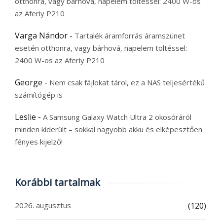
otthonra, vagy bárhová, napelem töltéssel: 2400 W-os
az Aferiy P210
Varga Nándor
-
Tartalék áramforrás áramszünet
esetén otthonra, vagy bárhová, napelem töltéssel:
2400 W-os az Aferiy P210
George
-
Nem csak fájlokat tárol, ez a NAS teljesértékű
számítógép is
Leslie
-
A Samsung Galaxy Watch Ultra 2 okosóráról
minden kiderült – sokkal nagyobb akku és elképesztően
fényes kijelző!
Korábbi tartalmak
2026. augusztus
(120)