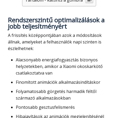
Tartalom - kattints a gombra
Rendszerszintű optimalizálások a
jobb teljesítményért
A frissítés középpontjában azok a módosítások
állnak, amelyeket a felhasználók napi szinten is
észlelhetnek:
Alacsonyabb energiafogyasztás bizonyos
helyzetekben, amikor a Xiaomi okoskarkötő
csatlakoztatva van
Finomított animációk alkalmazásindításkor
Folyamatosabb görgetés harmadik féltől
származó alkalmazásokban
Pontosabb gesztusfelismerés
Hibajavítások az animációk megjelenítésénél