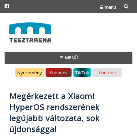
☰ menü
Skip
to
content
☰ MENÜ
Skip
Nyeremény
Kuponok
TikTok
Youtube
to
content
Megérkezett a Xiaomi
HyperOS rendszerének
legújabb változata, sok
újdonsággal