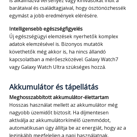
is alkalmazva versenyez vagy kihívásokat indít a
barátaival és családtagjaival, hogy ösztönözhessék
egymást a jobb eredmények elérésére.
Intelligensebb egészségfigyelés
Új egészségügyi elemzések nyerhetők komplex
adatok elemzésével is. Bizonyos mutatók
követhetők még akkor is, ha nincs állandó
kapcsolatban a mérőeszközével. Galaxy Watch7
vagy Galaxy Watch Ultra szükséges hozzá.
Akkumulátor és tápellátás
Meghosszabbított akkumulátor-élettartam
Hosszas használat mellett az akkumulátor még
nagyobb üzemidőt biztosít. Ha díjmentesen
aktiválja az akkumulátorkímélő üzemmódot,
automatikusan úgy állítja be az energiát, hogy az a
leginkább megfeleljen a napi használatnak,