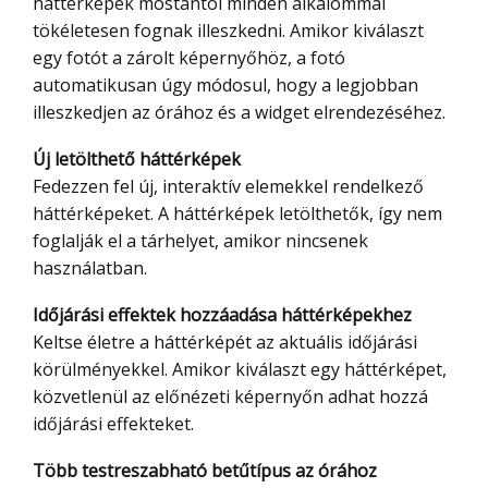
háttérképek mostantól minden alkalommal
tökéletesen fognak illeszkedni. Amikor kiválaszt
egy fotót a zárolt képernyőhöz, a fotó
automatikusan úgy módosul, hogy a legjobban
illeszkedjen az órához és a widget elrendezéséhez.
Új letölthető háttérképek
Fedezzen fel új, interaktív elemekkel rendelkező
háttérképeket. A háttérképek letölthetők, így nem
foglalják el a tárhelyet, amikor nincsenek
használatban.
Időjárási effektek hozzáadása háttérképekhez
Keltse életre a háttérképét az aktuális időjárási
körülményekkel. Amikor kiválaszt egy háttérképet,
közvetlenül az előnézeti képernyőn adhat hozzá
időjárási effekteket.
Több testreszabható betűtípus az órához