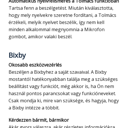
Automatikus nyelvfelismerés a Tolmács funkcióban
Tartsa fenn a beszélgetést. Miután kiválasztotta,
hogy mely nyelvekre szeretne fordítani, a Tolmács
érzékeli, melyik nyelvet beszélik, így nem kell
minden alkalommal megnyomnia a Mikrofon
gombot, amikor valaki beszél.
Bixby
Okosabb eszközvezérlés
Beszéljen a Bixbyhez a saját szavaival. A Bixby
mostantól hatékonyabban találja meg a szükséges
beállítást vagy funkciót, még akkor is, ha Ön nem
használ pontos parancsokat vagy funkcióneveket.
Csak mondja ki, mire van szüksége, és hagyja, hogy
a Bixby intézze a többit.
Kérdezzen bármit, bármikor
Akár gyors válaszra, akár részletes információkra