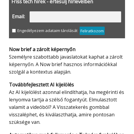
Friss tech hírek - értesülj hírlevélben
Email:
Engedélyezem adataim tárolását
Feliratkozom
Now brief a zárolt képernyőn
Személyre szabottabb javaslatokat kaphat a zárolt
képernyőn. A Now brief hasznos információkkal
szolgál a kontextus alapján.
Továbbfejlesztett AI kijelölés
Az AI kijelölést azonnal elindíthatja, ha megérinti és
lenyomva tartja a szélső fogantyút. Elmulasztott
valamit a videóból? A Visszatekerés gombbal
visszaléphet, és kiválaszthatja, amire pontosan
szüksége van.