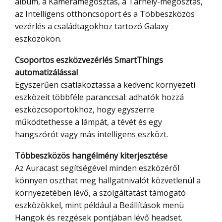
album, a Kameramegosztás, a Tárhely-megosztás,
az Intelligens otthoncsoport és a Többeszközös
vezérlés a családtagokhoz tartozó Galaxy
eszközökön.
Csoportos eszközvezérlés SmartThings
automatizálással
Egyszerűen csatlakoztassa a kedvenc környezeti
eszközeit többféle paranccsal: adhatók hozzá
eszközcsoportokhoz, hogy egyszerre
működtethesse a lámpát, a tévét és egy
hangszórót vagy más intelligens eszközt.
Többeszközös hangélmény kiterjesztése
Az Auracast segítségével minden eszközéről
könnyen oszthat meg hallgatnivalót közvetlenül a
környezetében lévő, a szolgáltatást támogató
eszközökkel, mint például a Beállítások menü
Hangok és rezgések pontjában lévő headset.