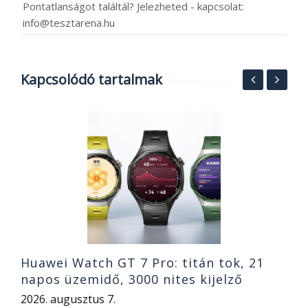
Pontatlanságot találtál? Jelezheted - kapcsolat:
info@tesztarena.hu
Kapcsolódó tartalmak
S
A
G
2
Huawei Watch GT 7 Pro: titán tok, 21
napos üzemidő, 3000 nites kijelző
2026. augusztus 7.