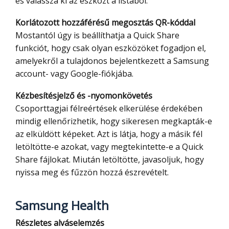
és válassza ki az eszközt a listából.
Korlátozott hozzáférésű megosztás QR-kóddal
Mostantól úgy is beállíthatja a Quick Share
funkciót, hogy csak olyan eszközöket fogadjon el,
amelyekről a tulajdonos bejelentkezett a Samsung
account- vagy Google-fiókjába.
Kézbesítésjelző és -nyomonkövetés
Csoporttagjai félreértések elkerülése érdekében
mindig ellenőrizhetik, hogy sikeresen megkapták-e
az elküldött képeket. Azt is látja, hogy a másik fél
letöltötte-e azokat, vagy megtekintette-e a Quick
Share fájlokat. Miután letöltötte, javasoljuk, hogy
nyissa meg és fűzzön hozzá észrevételt.
Samsung Health
Részletes alváselemzés