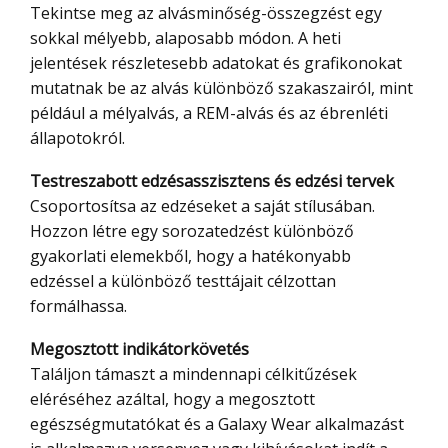
Tekintse meg az alvásminőség-összegzést egy
sokkal mélyebb, alaposabb módon. A heti
jelentések részletesebb adatokat és grafikonokat
mutatnak be az alvás különböző szakaszairól, mint
például a mélyalvás, a REM-alvás és az ébrenléti
állapotokról.
Testreszabott edzésasszisztens és edzési tervek
Csoportosítsa az edzéseket a saját stílusában.
Hozzon létre egy sorozatedzést különböző
gyakorlati elemekből, hogy a hatékonyabb
edzéssel a különböző testtájait célzottan
formálhassa.
Megosztott indikátorkövetés
Találjon támaszt a mindennapi célkitűzések
eléréséhez azáltal, hogy a megosztott
egészségmutatókat és a Galaxy Wear alkalmazást