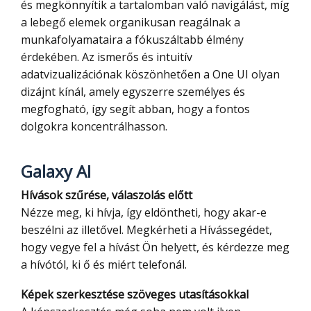
és megkönnyítik a tartalomban való navigálást, míg
a lebegő elemek organikusan reagálnak a
munkafolyamataira a fókuszáltabb élmény
érdekében. Az ismerős és intuitív
adatvizualizációnak köszönhetően a One UI olyan
dizájnt kínál, amely egyszerre személyes és
megfogható, így segít abban, hogy a fontos
dolgokra koncentrálhasson.
Galaxy AI
Hívások szűrése, válaszolás előtt
Nézze meg, ki hívja, így eldöntheti, hogy akar-e
beszélni az illetővel. Megkérheti a Hívássegédet,
hogy vegye fel a hívást Ön helyett, és kérdezze meg
a hívótól, ki ő és miért telefonál.
Képek szerkesztése szöveges utasításokkal