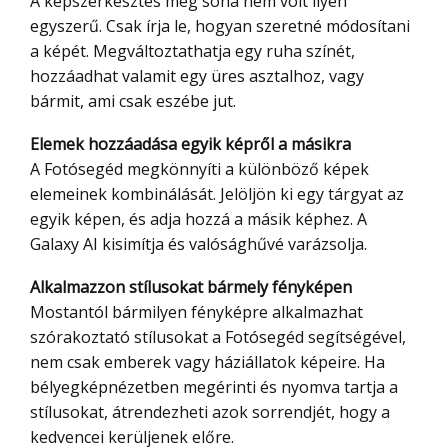
A képszerkesztés még soha nem volt ilyen
egyszerű. Csak írja le, hogyan szeretné módosítani
a képét. Megváltoztathatja egy ruha színét,
hozzáadhat valamit egy üres asztalhoz, vagy
bármit, ami csak eszébe jut.
Elemek hozzáadása egyik képről a másikra
A Fotósegéd megkönnyíti a különböző képek
elemeinek kombinálását. Jelöljön ki egy tárgyat az
egyik képen, és adja hozzá a másik képhez. A
Galaxy AI kisimítja és valósághűvé varázsolja.
Alkalmazzon stílusokat bármely fényképen
Mostantól bármilyen fényképre alkalmazhat
szórakoztató stílusokat a Fotósegéd segítségével,
nem csak emberek vagy háziállatok képeire. Ha
bélyegképnézetben megérinti és nyomva tartja a
stílusokat, átrendezheti azok sorrendjét, hogy a
kedvencei kerüljenek előre.