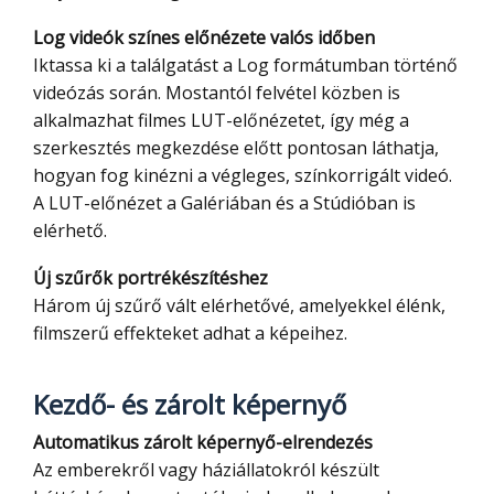
Log videók színes előnézete valós időben
Iktassa ki a találgatást a Log formátumban történő
videózás során. Mostantól felvétel közben is
alkalmazhat filmes LUT-előnézetet, így még a
szerkesztés megkezdése előtt pontosan láthatja,
hogyan fog kinézni a végleges, színkorrigált videó.
A LUT-előnézet a Galériában és a Stúdióban is
elérhető.
Új szűrők portrékészítéshez
Három új szűrő vált elérhetővé, amelyekkel élénk,
filmszerű effekteket adhat a képeihez.
Kezdő- és zárolt képernyő
Automatikus zárolt képernyő-elrendezés
Az emberekről vagy háziállatokról készült