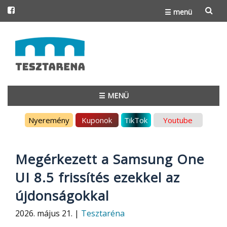
☰ menü
Skip
to
content
☰ MENÜ
Skip
Nyeremény
Kuponok
TikTok
Youtube
to
content
Megérkezett a Samsung One
UI 8.5 frissítés ezekkel az
újdonságokkal
2026. május 21. |
Tesztaréna