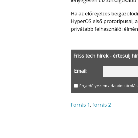
lényegesen biztonságosabb
Ha az előrejelzés beigazolódik, akkor már idén megjelenhetnek a natív AI-alapú
HyperOS első prototípusai, 
privátabb felhasználói élmén
Friss tech hírek - értesülj hí
Email:
Engedélyezem adataim tárolás
Forrás 1
,
forrás 2