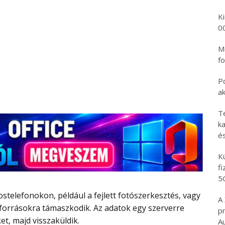
K
0
Mo
fo
P
a
T
ka
é
K
f
5
A
forrásokra támaszkodik. Az adatok egy szerverre
p
et, majd visszaküldik.
A