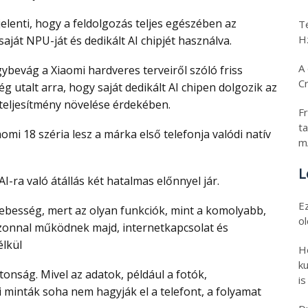
T
H
saját NPU-ját és dedikált AI chipjét használva.
A 
C
g utalt arra, hogy saját dedikált AI chipen dolgozik az
 teljesítmény növelése érdekében.
Fr
ta
m
L
 AI-ra való átállás két hatalmas előnnyel jár.
E
o
zonnal működnek majd, internetkapcsolat és
élkül
H
ku
is
minták soha nem hagyják el a telefont, a folyamat