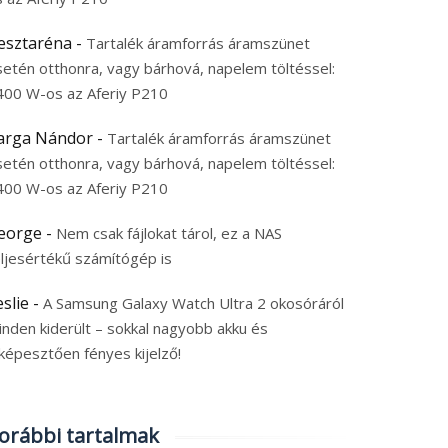
esztaréna
-
Tartalék áramforrás áramszünet
setén otthonra, vagy bárhová, napelem töltéssel:
400 W-os az Aferiy P210
arga Nándor
-
Tartalék áramforrás áramszünet
setén otthonra, vagy bárhová, napelem töltéssel:
400 W-os az Aferiy P210
eorge
-
Nem csak fájlokat tárol, ez a NAS
eljesértékű számítógép is
eslie
-
A Samsung Galaxy Watch Ultra 2 okosóráról
inden kiderült – sokkal nagyobb akku és
képesztően fényes kijelző!
80 mAh-s
Saját XRING O3 chippel
kumulátort és 200 MP-
120 W-os töltéssel jöh
orábbi tartalmak
 kamerát kap a REDMI
a Xiaomi Pad 8S Pro és