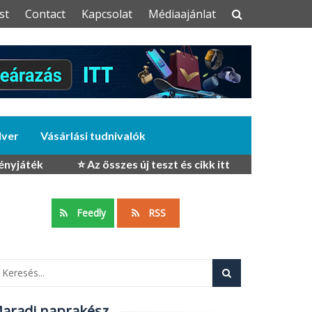
st
Contact
Kapcsolat
Médiaajánlat
dver
Vásárlási tudnivalók
ényjáték
⭐ Az összes új teszt és cikk itt
Feedly
RSS
aradj naprakész