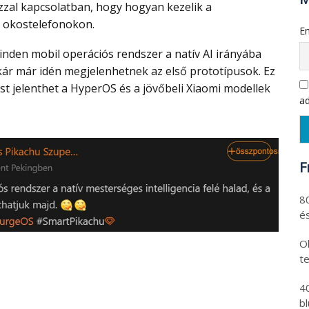
zzal kapcsolatban, hogy hogyan kezelik a
z okostelefonokon.
Em
ár már idén megjelenhetnek az első prototípusok. Ez
st jelenthet a HyperOS és a jövőbeli Xiaomi modellek
ad
F
8
és
Ol
t
4
b