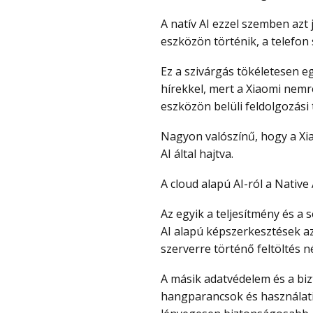
A natív AI ezzel szemben azt jelenti, hogy a feldolgozás teljes egészében az
eszközön történik, a telefon 
Ez a szivárgás tökéletesen egybevág a Xiaomi hardveres terveiről szóló friss
hírekkel, mert a Xiaomi nemré
eszközön belüli feldolgozási
Nagyon valószínű, hogy a Xiaomi 18 széria lesz a márka első telefonja valódi natív
AI által hajtva.
A cloud alapú AI-ról a Native
Az egyik a teljesítmény és a sebesség, mert az olyan funkciók, mint a komolyabb,
AI alapú képszerkesztések a
szerverre történő feltöltés n
A másik adatvédelem és a biztonság. Mivel az adatok, például a fotók,
hangparancsok és használati 