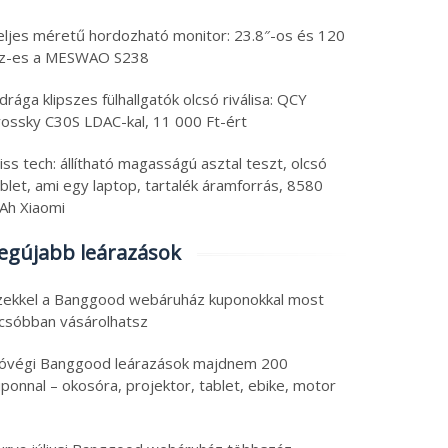
eljes méretű hordozható monitor: 23.8″-os és 120
z-es a MESWAO S238
drága klipszes fülhallgatók olcsó riválisa: QCY
rossky C30S LDAC-kal, 11 000 Ft-ért
iss tech: állítható magasságú asztal teszt, olcsó
blet, ami egy laptop, tartalék áramforrás, 8580
Ah Xiaomi
egújabb leárazások
zekkel a Banggood webáruház kuponokkal most
lcsóbban vásárolhatsz
óvégi Banggood leárazások majdnem 200
ponnal – okosóra, projektor, tablet, ebike, motor