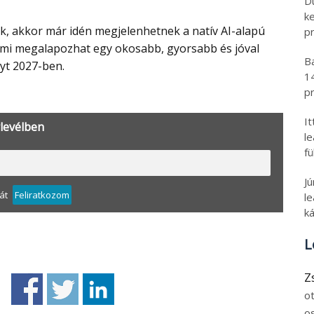
D
k
pr
ami megalapozhat egy okosabb, gyorsabb és jóval
B
yt 2027-ben.
1
pr
I
rlevélben
l
fü
J
át
Feliratkozom
le
ká
L
Z
o
o