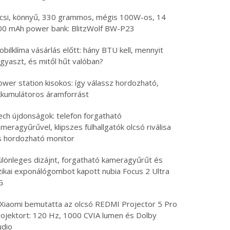
icsi, könnyű, 330 grammos, mégis 100W-os, 14
00 mAh power bank: BlitzWolf BW-P23
bilklíma vásárlás előtt: hány BTU kell, mennyit
gyaszt, és mitől hűt valóban?
ower station kisokos: így válassz hordozható,
kkumulátoros áramforrást
ech újdonságok: telefon forgatható
meragyűrűvel, klipszes fülhallgatók olcsó riválisa
s hordozható monitor
ülönleges dizájnt, forgatható kameragyűrűt és
izikai exponálógombot kapott nubia Focus 2 Ultra
G
 Xiaomi bemutatta az olcsó REDMI Projector 5 Pro
rojektort: 120 Hz, 1000 CVIA lumen és Dolby
udio