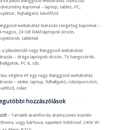
urva júliusi Banggood webáruház többszáz
edvezmény kuponnal – laptop, tablet, PC,
ojektor, fejhallgató, kávéfőző
anggood webáruház leárazás rengeteg kuponnal –
4 magos, 24 GB RAM laptopok olcsón,
ojektorok, tabletek
tt a júliuskezdő nagy Banggood webáruház
eárazás – drága laptopok olcsón, TV hangszórók,
lhallgatók, PC-k, stb.
únius végére itt egy nagy Banggood webáruház
árazás – ebike, laptop, fülhallgató, robotporszívó,
véfőző, roller
egutóbbi hozzászólások
solt
-
Tartalék áramforrás áramszünet esetén
tthonra, vagy bárhová, napelem töltéssel: 2400 W-
s az Aferiy P210