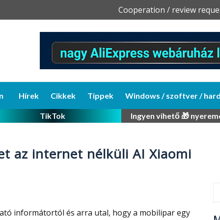
Skip
Cooperation / review reque
to
content
n
Hírek
Cikkek
Tippek
Windows / szoftver / har
TikTok
Ingyen vihető 🎁 nyerem
t az internet nélküli AI Xiaomi
ató informátortól és arra utal, hogy a mobilipar egy
M