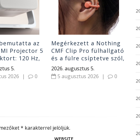
K1
202
2
5
20
 bemutatta az
Megérkezett a Nothing
20
MI Projector 5
CMF Clip Pro fülhallgató
ktort: 120 Hz,
és a fülre csíptetve szól,
2
A lumen és
nem zárja ki a külvilágot
ztus 5.
2026. augusztus 5.
dio
tus 2026
|
0
5 augusztus 2026
|
0
20
2
2
 mezőket
*
karakterrel jelöljük.
2
WEBSITE