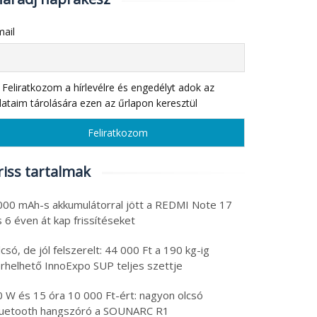
ail
Feliratkozom a hírlevélre és engedélyt adok az
ataim tárolására ezen az űrlapon keresztül
riss tartalmak
000 mAh-s akkumulátorral jött a REDMI Note 17
 6 éven át kap frissítéseket
csó, de jól felszerelt: 44 000 Ft a 190 kg-ig
erhelhető InnoExpo SUP teljes szettje
0 W és 15 óra 10 000 Ft-ért: nagyon olcsó
luetooth hangszóró a SOUNARC R1