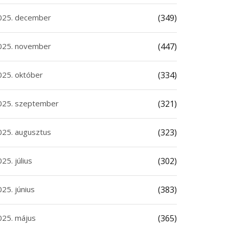
025. december
(349)
025. november
(447)
025. október
(334)
025. szeptember
(321)
025. augusztus
(323)
25. július
(302)
25. június
(383)
025. május
(365)