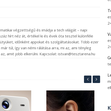
T
e
2
rmatikai végzettségű és imádja a tech világát – napi
V
záz hírt néz át, értékel ki és évek óta tesztel különféle
e
ütyüket, időnként appokat és szolgáltatásokat. Több ezer
2
ár túl, így van némi rálátása arra, mi az, ami tényleg
 az, amit jobb elkerülni. Kapcsolat: istvan@tesztarena.hu
G
t
L
m
el
85
ak
K
es