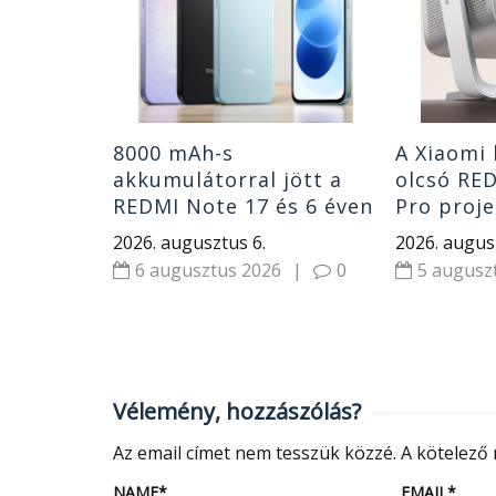
Pro is
|
0
8000 mAh-s
A Xiaomi
akkumulátorral jött a
olcsó RED
REDMI Note 17 és 6 éven
Pro proje
át kap frissítéseket
1000 CVI
2026. augusztus 6.
2026. augus
Dolby Au
6 augusztus 2026
|
0
5 augusz
Vélemény, hozzászólás?
Az email címet nem tesszük közzé.
A kötelező
NAME
*
EMAIL
*