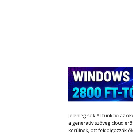
Jelenleg sok AI funkció az okostelefonokon, például a fejlett fotószerkesztés, vagy
a generatív szöveg cloud erő
kerülnek, ott feldolgozzák ők