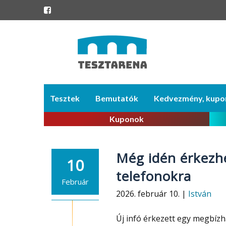
Skip
Tesztek
Bemutatók
Kedvezmény, kupo
to
content
Kuponok
Még idén érkezhe
10
telefonokra
Február
2026. február 10. |
István
Új infó érkezett egy megbízh