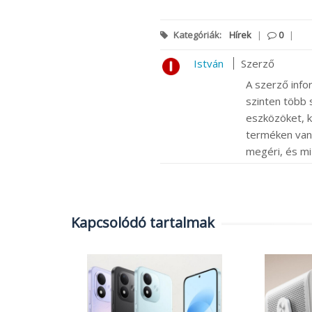
Kategóriák:
Hírek
|
0
|
István
Szerző
A szerző info
szinten több s
eszközöket, k
terméken van m
megéri, és mi
Kapcsolódó tartalmak
chippel,
sel jöhet
 Pro és