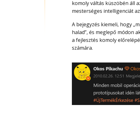
komoly váltás küszöbén áll a
mesterséges intelligenciát a
A bejegyzés kiemeli, hogy „minden mobil operációs rendszer a natív AI irányába
halad”, és meglepő módon ak
a fejlesztés komoly előrelépé
számára.