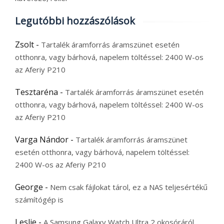
Legutóbbi hozzászólások
Zsolt
-
Tartalék áramforrás áramszünet esetén
otthonra, vagy bárhová, napelem töltéssel: 2400 W-os
az Aferiy P210
Tesztaréna
-
Tartalék áramforrás áramszünet esetén
otthonra, vagy bárhová, napelem töltéssel: 2400 W-os
az Aferiy P210
Varga Nándor
-
Tartalék áramforrás áramszünet
esetén otthonra, vagy bárhová, napelem töltéssel:
2400 W-os az Aferiy P210
George
-
Nem csak fájlokat tárol, ez a NAS teljesértékű
számítógép is
Leslie
-
A Samsung Galaxy Watch Ultra 2 okosóráról