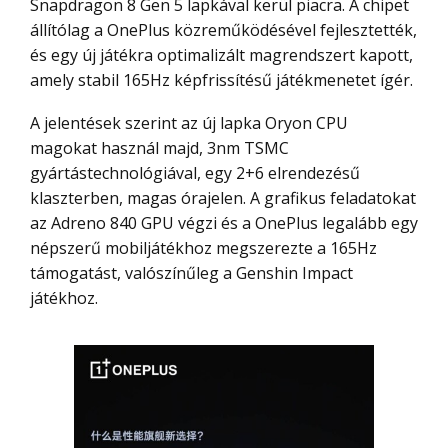
Snapdragon 8 Gen 5 lapkával kerül piacra. A chipet
állítólag a OnePlus közreműködésével fejlesztették,
és egy új játékra optimalizált magrendszert kapott,
amely stabil 165Hz képfrissítésű játékmenetet ígér.
A jelentések szerint az új lapka Oryon CPU
magokat használ majd, 3nm TSMC
gyártástechnológiával, egy 2+6 elrendezésű
klaszterben, magas órajelen. A grafikus feladatokat
az Adreno 840 GPU végzi és a OnePlus legalább egy
népszerű mobiljátékhoz megszerezte a 165Hz
támogatást, valószínűleg a Genshin Impact
játékhoz.