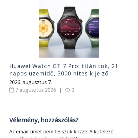
S
A
G
2
Huawei Watch GT 7 Pro: titán tok, 21
napos üzemidő, 3000 nites kijelző
2026. augusztus 7.
7 augusztus 2026
|
0
Vélemény, hozzászólás?
Az email címet nem tesszük közzé.
A kötelező