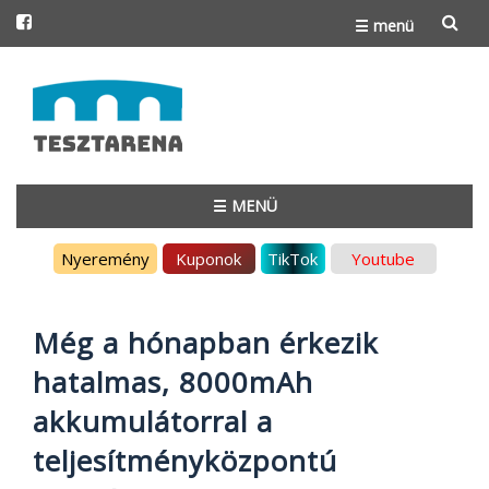
☰ menü
Skip
to
content
☰ MENÜ
Skip
Nyeremény
Kuponok
TikTok
Youtube
to
content
Még a hónapban érkezik
hatalmas, 8000mAh
akkumulátorral a
teljesítményközpontú