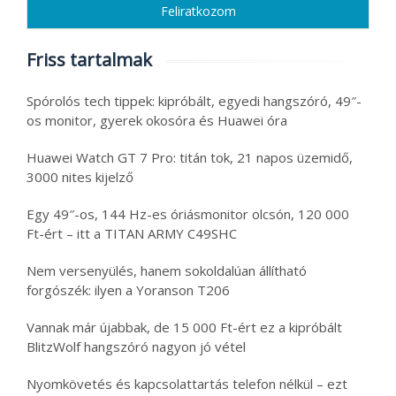
Friss tartalmak
Spórolós tech tippek: kipróbált, egyedi hangszóró, 49″-
os monitor, gyerek okosóra és Huawei óra
Huawei Watch GT 7 Pro: titán tok, 21 napos üzemidő,
3000 nites kijelző
Egy 49″-os, 144 Hz-es óriásmonitor olcsón, 120 000
Ft-ért – itt a TITAN ARMY C49SHC
Nem versenyülés, hanem sokoldalúan állítható
forgószék: ilyen a Yoranson T206
Vannak már újabbak, de 15 000 Ft-ért ez a kipróbált
BlitzWolf hangszóró nagyon jó vétel
Nyomkövetés és kapcsolattartás telefon nélkül – ezt