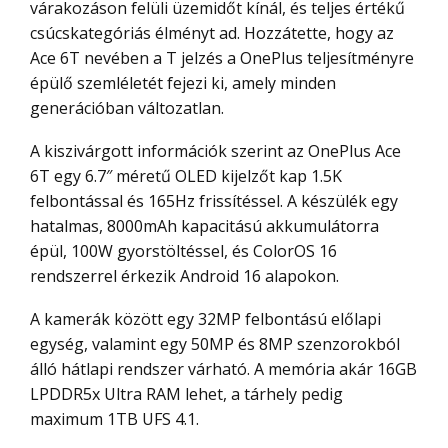
várakozáson felüli üzemidőt kínál, és teljes értékű
csúcskategóriás élményt ad. Hozzátette, hogy az
Ace 6T nevében a T jelzés a OnePlus teljesítményre
épülő szemléletét fejezi ki, amely minden
generációban változatlan.
A kiszivárgott információk szerint az OnePlus Ace
6T egy 6.7″ méretű OLED kijelzőt kap 1.5K
felbontással és 165Hz frissítéssel. A készülék egy
hatalmas, 8000mAh kapacitású akkumulátorra
épül, 100W gyorstöltéssel, és ColorOS 16
rendszerrel érkezik Android 16 alapokon.
A kamerák között egy 32MP felbontású előlapi
egység, valamint egy 50MP és 8MP szenzorokból
álló hátlapi rendszer várható. A memória akár 16GB
LPDDR5x Ultra RAM lehet, a tárhely pedig
maximum 1TB UFS 4.1.