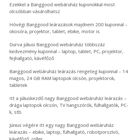
Ezekkel a Banggood webáruház kuponokkal most
olcsóbban vásárolhatsz
Hóvégi Banggood leárazások majdnem 200 kuponnal –
okosóra, projektor, tablet, ebike, motor is
Durva júliusi Banggood webáruház többszáz
kedvezmény kuponnal – laptop, tablet, PC, projektor,
fejhallgató, kávéfőző
Banggood webáruház leárazás rengeteg kuponnal – 14
magos, 24 GB RAM laptopok olcsón, projektorok,
tabletek
Itt a júliuskezdő nagy Banggood webáruház leárazás –
drága laptopok olcsón, TV hangszórók, fülhallgatók, PC-
k, stb.
Június végére itt egy nagy Banggood webáruház
leárazás – ebike, laptop, fülhallgató, robotporszívó,
kávéfőző, roller