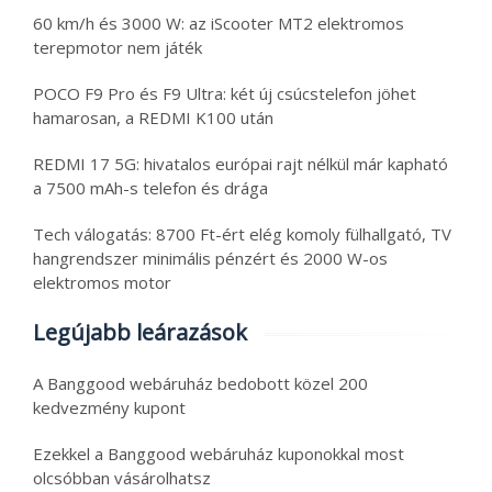
60 km/h és 3000 W: az iScooter MT2 elektromos
terepmotor nem játék
POCO F9 Pro és F9 Ultra: két új csúcstelefon jöhet
hamarosan, a REDMI K100 után
REDMI 17 5G: hivatalos európai rajt nélkül már kapható
a 7500 mAh-s telefon és drága
Tech válogatás: 8700 Ft-ért elég komoly fülhallgató, TV
hangrendszer minimális pénzért és 2000 W-os
elektromos motor
Legújabb leárazások
A Banggood webáruház bedobott közel 200
kedvezmény kupont
Ezekkel a Banggood webáruház kuponokkal most
olcsóbban vásárolhatsz