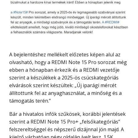
A bejelentéshez mellékelt előzetes képen alul az
olvasható, hogy a REDMI Note 15 Pro sorozat még
ebben a hónapban érkezik és a REDMI vezetője
szerint a készülékek a 2025-ös csúcskategóriás
elvárások szerint készültek: „Új iparági mércét
állítottunk fel az anyaghasználat, a minőség és a
támogatás terén.”
Bár a hivatalos infók szűkösek, korábbi jelentések
szerint a REDMI Note 15 Pro+ „felsőkategóriás”
felszereltséggel és népszerű dizájnnal jön majd. A
kijelző várhatóan négy oldalán ívelt lesz, 1.5K