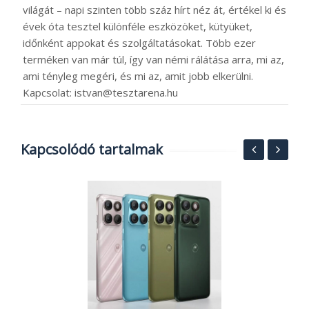
világát – napi szinten több száz hírt néz át, értékel ki és
évek óta tesztel különféle eszközöket, kütyüket,
időnként appokat és szolgáltatásokat. Több ezer
terméken van már túl, így van némi rálátása arra, mi az,
ami tényleg megéri, és mi az, amit jobb elkerülni.
Kapcsolat: istvan@tesztarena.hu
Kapcsolódó tartalmak
a,
R
R
2