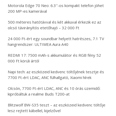
Motorola Edge 70 Neo: 6.3″-os kompakt telefon jöhet
200 MP-es kamerával
500 méteres hatótávval és két akkuval érkezik ez az
olcsó távirányítós etetőhajó – 32 000 Ft
24 000 Ft-ért egy soundbar helyett hatrészes, 7.1 TV
hangrendszer: ULTIMEA Aura A40
REDMI 17: 7500 mAh-s akkumulátor és RGB fény 52
000 Ft körüli ártól
Napi tech: az eszközeid kedvenc töltőjének tesztje és
7700 Ft-ért LDAC, ANC fülhallgató, Xiaomi hírek
Olcsón, 7700 Ft-ért LDAC, ANC és 10 órás üzemidő:
kipróbáltuk a realme Buds T200-at
Blitzwolf BW-S35 teszt – az eszközeid kedvenc töltője
lesz rejtett kábellel, kijelzővel