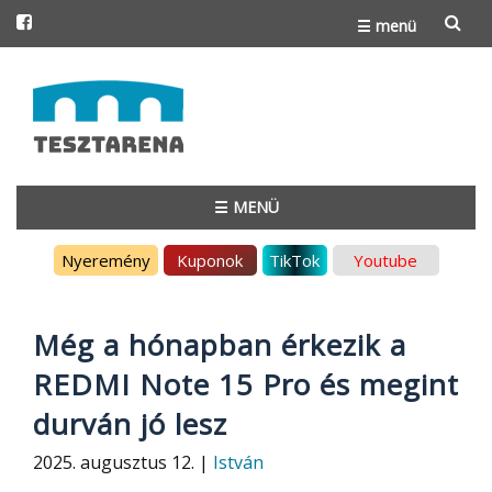
☰ menü
Skip
to
content
☰ MENÜ
Skip
Nyeremény
Kuponok
TikTok
Youtube
to
content
Még a hónapban érkezik a
REDMI Note 15 Pro és megint
durván jó lesz
2025. augusztus 12. |
István