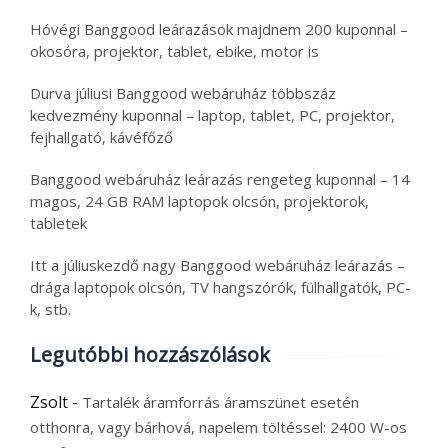
Hóvégi Banggood leárazások majdnem 200 kuponnal –
okosóra, projektor, tablet, ebike, motor is
Durva júliusi Banggood webáruház többszáz
kedvezmény kuponnal – laptop, tablet, PC, projektor,
fejhallgató, kávéfőző
Banggood webáruház leárazás rengeteg kuponnal – 14
magos, 24 GB RAM laptopok olcsón, projektorok,
tabletek
Itt a júliuskezdő nagy Banggood webáruház leárazás –
drága laptopok olcsón, TV hangszórók, fülhallgatók, PC-
k, stb.
Legutóbbi hozzászólások
Zsolt
-
Tartalék áramforrás áramszünet esetén
otthonra, vagy bárhová, napelem töltéssel: 2400 W-os