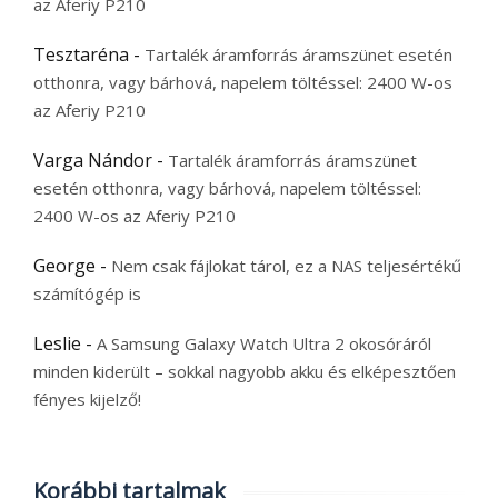
az Aferiy P210
Tesztaréna
-
Tartalék áramforrás áramszünet esetén
otthonra, vagy bárhová, napelem töltéssel: 2400 W-os
az Aferiy P210
Varga Nándor
-
Tartalék áramforrás áramszünet
esetén otthonra, vagy bárhová, napelem töltéssel:
2400 W-os az Aferiy P210
George
-
Nem csak fájlokat tárol, ez a NAS teljesértékű
számítógép is
Leslie
-
A Samsung Galaxy Watch Ultra 2 okosóráról
minden kiderült – sokkal nagyobb akku és elképesztően
fényes kijelző!
Korábbi tartalmak