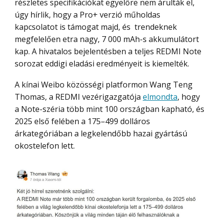
részletes specifikációkat egyelőre nem árulták el,
úgy hírlik, hogy a Pro+ verzió műholdas
kapcsolatot is támogat majd, és trendeknek
megfelelően etra nagy, 7 000 mAh-s akkumulátort
kap. A hivatalos bejelentésben a teljes REDMI Note
sorozat eddigi eladási eredményeit is kiemelték.
A kínai Weibo közösségi platformon Wang Teng
Thomas, a REDMI vezérigazgatója
elmondta
, hogy
a Note-széria több mint 100 országban kapható, és
2025 első felében a 175–499 dolláros
árkategóriában a legkelendőbb hazai gyártású
okostelefon lett.