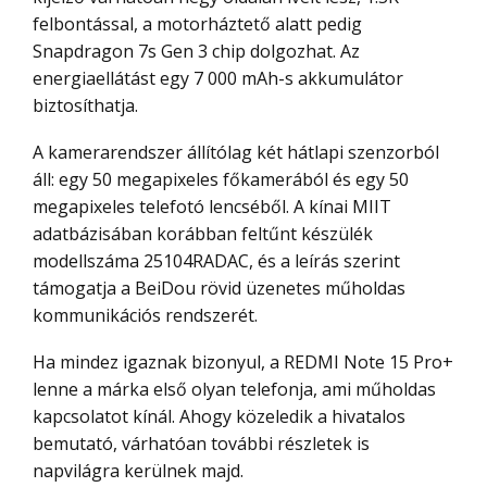
felbontással, a motorháztető alatt pedig
Snapdragon 7s Gen 3 chip dolgozhat. Az
energiaellátást egy 7 000 mAh-s akkumulátor
biztosíthatja.
A kamerarendszer állítólag két hátlapi szenzorból
áll: egy 50 megapixeles főkamerából és egy 50
megapixeles telefotó lencséből. A kínai MIIT
adatbázisában korábban feltűnt készülék
modellszáma 25104RADAC, és a leírás szerint
támogatja a BeiDou rövid üzenetes műholdas
kommunikációs rendszerét.
Ha mindez igaznak bizonyul, a REDMI Note 15 Pro+
lenne a márka első olyan telefonja, ami műholdas
kapcsolatot kínál. Ahogy közeledik a hivatalos
bemutató, várhatóan további részletek is
napvilágra kerülnek majd.