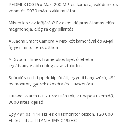
REDMI K100 Pro Max: 200 MP-es kamera, valódi 5×-ös
zoom és 9070 mAh-s akkumulátor
Milyen lesz az időjárás? Ez okos időjárás állomás előre
megmondja, elég rá egy pillantás
A Xiaomi Smart Camera 4 Max két kamerával és AI-jal
figyeli, mi történik otthon
A Divoom Times Frame okos kijelző lehet a
leglátványosabb dolog az asztalodon
Spórolós tech tippek: kipróbált, egyedi hangszóró, 49″-
os monitor, gyerek okosóra és Huawei óra
Huawei Watch GT 7 Pro: titán tok, 21 napos üzemidő,
3000 nites kijelző
Egy 49″-os, 144 Hz-es óriásmonitor olcsón, 120 000
Ft-ért – itt a TITAN ARMY C49SHC