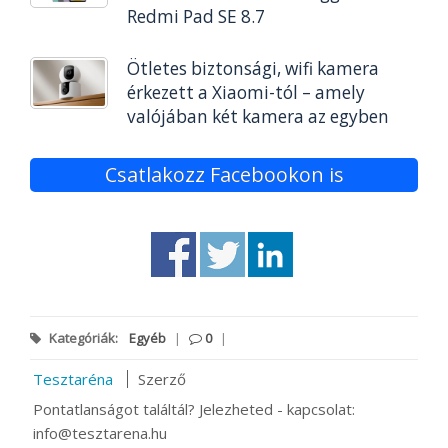
Redmi Pad SE 8.7
Ötletes biztonsági, wifi kamera
érkezett a Xiaomi-tól – amely
valójában két kamera az egyben
Csatlakozz Facebookon is
Kategóriák:
Egyéb
|
0
|
Tesztaréna
Szerző
Pontatlanságot találtál? Jelezheted - kapcsolat:
info@tesztarena.hu