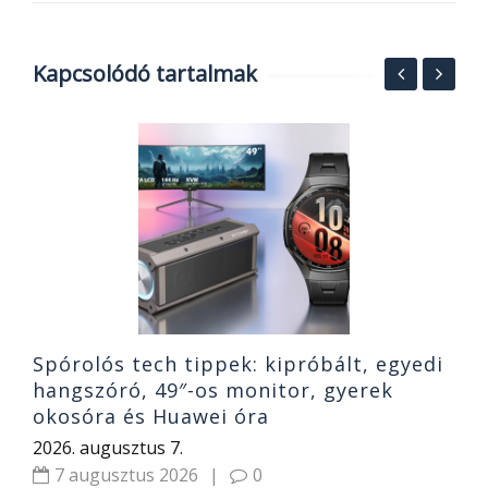
Kapcsolódó tartalmak
T
és
S
b
2
Spórolós tech tippek: kipróbált, egyedi
hangszóró, 49″-os monitor, gyerek
okosóra és Huawei óra
2026. augusztus 7.
7 augusztus 2026
|
0