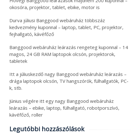
Hóvégi Banggood leárazások majdnem 200 kuponnal –
okosóra, projektor, tablet, ebike, motor is
Durva júliusi Banggood webáruház többszáz
kedvezmény kuponnal – laptop, tablet, PC, projektor,
fejhallgató, kávéfőző
Banggood webáruház leárazás rengeteg kuponnal – 14
magos, 24 GB RAM laptopok olcsón, projektorok,
tabletek
Itt a júliuskezdő nagy Banggood webáruház leárazás –
drága laptopok olcsón, TV hangszórók, fülhallgatók, PC-
k, stb.
Június végére itt egy nagy Banggood webáruház
leárazás – ebike, laptop, fülhallgató, robotporszívó,
kávéfőző, roller
Legutóbbi hozzászólások