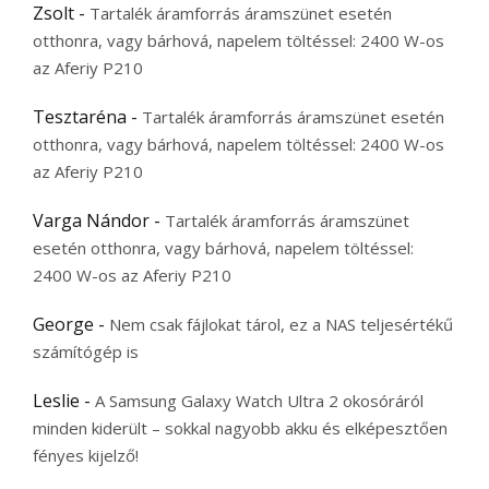
Zsolt
-
Tartalék áramforrás áramszünet esetén
otthonra, vagy bárhová, napelem töltéssel: 2400 W-os
az Aferiy P210
Tesztaréna
-
Tartalék áramforrás áramszünet esetén
otthonra, vagy bárhová, napelem töltéssel: 2400 W-os
az Aferiy P210
Varga Nándor
-
Tartalék áramforrás áramszünet
esetén otthonra, vagy bárhová, napelem töltéssel:
2400 W-os az Aferiy P210
George
-
Nem csak fájlokat tárol, ez a NAS teljesértékű
számítógép is
Leslie
-
A Samsung Galaxy Watch Ultra 2 okosóráról
minden kiderült – sokkal nagyobb akku és elképesztően
fényes kijelző!