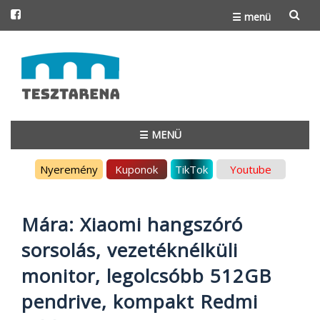
☰ menü
Skip
to
content
☰ MENÜ
Skip
Nyeremény
Kuponok
TikTok
Youtube
to
content
Mára: Xiaomi hangszóró
sorsolás, vezetéknélküli
monitor, legolcsóbb 512GB
pendrive, kompakt Redmi