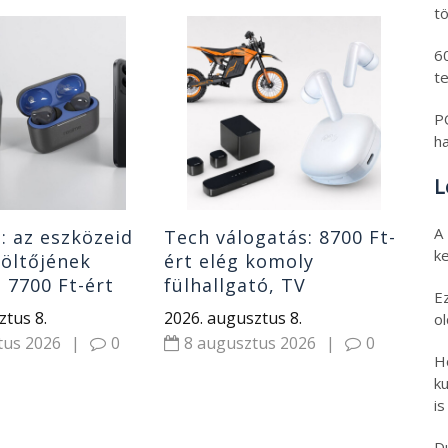
tö
Fri
6
oko
t
pr
fén
PO
202
Xi
h
7
L
A
: az eszközeid
Tech válogatás: 8700 Ft-
k
öltőjének
ért elég komoly
s 7700 Ft-ért
fülhallgató, TV
E
 fülhallgató,
hangrendszer minimális
ztus 8.
2026. augusztus 8.
o
rek
pénzért és 2000 W-os
tus 2026
|
0
8 augusztus 2026
|
0
elektromos motor
H
ku
is
D