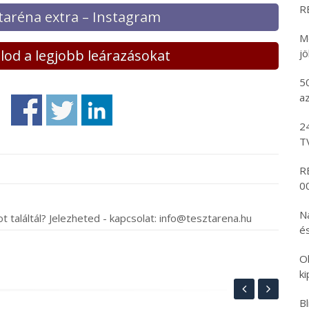
R
taréna extra – Instagram
M
lálod a legjobb leárazásokat
j
5
az
2
T
R
00
N
t találtál? Jelezheted - kapcsolat: info@tesztarena.hu
és
O
k
B