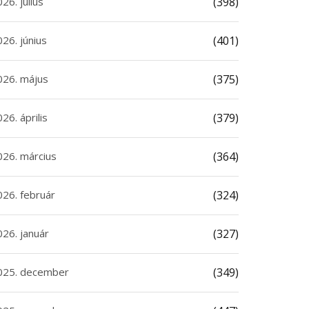
26. július
(398)
26. június
(401)
026. május
(375)
26. április
(379)
026. március
(364)
026. február
(324)
026. január
(327)
025. december
(349)