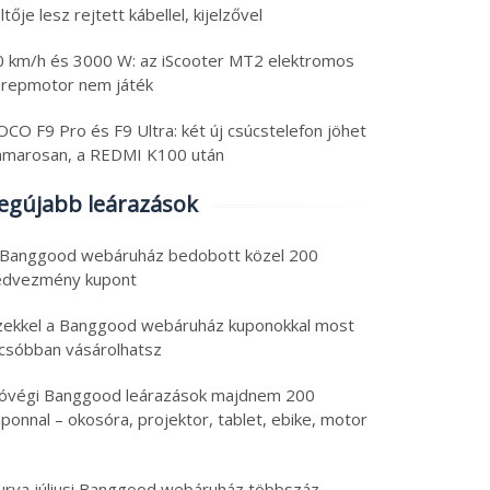
ltője lesz rejtett kábellel, kijelzővel
ss tech: látványos
Spórolós tech tippek:
0 km/h és 3000 W: az iScooter MT2 elektromos
s kijelző, olcsó
kipróbált, egyedi
erepmotor nem játék
ojektor nagy
hangszóró, 49″-os
yerővel, izmos roller,
monitor, gyerek okosó
CO F9 Pro és F9 Ultra: két új csúcstelefon jöhet
6. augusztus 7.
2026. augusztus 7.
aomi hírek
és Huawei óra
amarosan, a REDMI K100 után
 augusztus 2026
|
0
7 augusztus 2026
|
0
egújabb leárazások
 Banggood webáruház bedobott közel 200
edvezmény kupont
zekkel a Banggood webáruház kuponokkal most
lcsóbban vásárolhatsz
óvégi Banggood leárazások majdnem 200
ponnal – okosóra, projektor, tablet, ebike, motor
urva júliusi Banggood webáruház többszáz