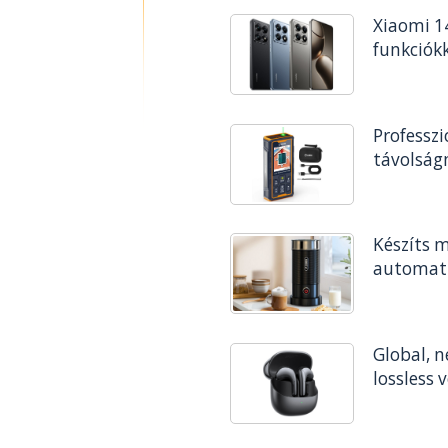
Xiaomi 1
funkciókk
Professzi
távolság
Készíts 
automati
Global, 
lossless 