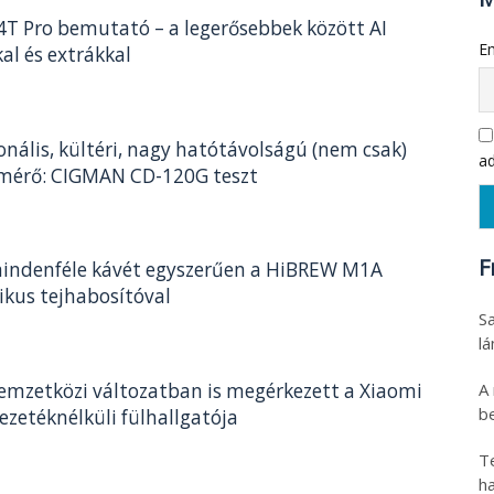
4T Pro bemutató – a legerősebbek között AI
Em
al és extrákkal
onális, kültéri, nagy hatótávolságú (nem csak)
ad
mérő: CIGMAN CD-120G teszt
F
mindenféle kávét egyszerűen a HiBREW M1A
kus tejhabosítóval
Sa
l
A
nemzetközi változatban is megérkezett a Xiaomi
be
vezetéknélküli fülhallgatója
T
h