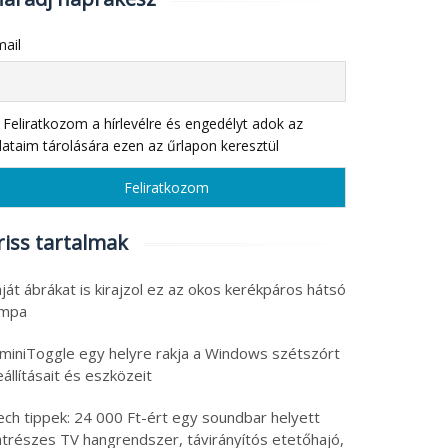
ail
Feliratkozom a hírlevélre és engedélyt adok az
ataim tárolására ezen az űrlapon keresztül
riss tartalmak
ját ábrákat is kirajzol ez az okos kerékpáros hátsó
ámpa
 miniToggle egy helyre rakja a Windows szétszórt
állításait és eszközeit
ech tippek: 24 000 Ft-ért egy soundbar helyett
atrészes TV hangrendszer, távirányítós etetőhajó,