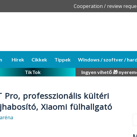
Skip
Cooperation / review reque
to
content
n
Hírek
Cikkek
Tippek
Windows / szoftver / har
TikTok
Ingyen vihető 🎁 nyerem
Pro, professzionális kültéri
jhabosító, Xiaomi fülhallgató
aréna
M