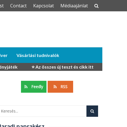
st
Contact
Kapcsolat
Médiaajánlat
dver
Vásárlási tudnivalók
ényjáték
⭐ Az összes új teszt és cikk itt
Feedly
RSS
aradj naprakész