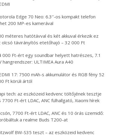
EDMI
otorola Edge 70 Neo: 6.3″-os kompakt telefon
öhet 200 MP-es kamerával
00 méteres hatótávval és két akkuval érkezik ez
 olcsó távirányítós etetőhajó – 32 000 Ft
4 000 Ft-ért egy soundbar helyett hatrészes, 7.1
V hangrendszer: ULTIMEA Aura A40
EDMI 17: 7500 mAh-s akkumulátor és RGB fény 52
0 Ft körüli ártól
api tech: az eszközeid kedvenc töltőjének tesztje
 7700 Ft-ért LDAC, ANC fülhallgató, Xiaomi hírek
lcsón, 7700 Ft-ért LDAC, ANC és 10 órás üzemidő:
ipróbáltuk a realme Buds T200-at
litzwolf BW-S35 teszt – az eszközeid kedvenc