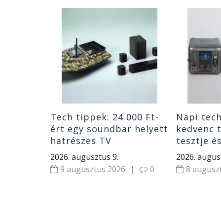
ippek:
di
os
k okosóra
|
0
Tech tippek: 24 000 Ft-
Napi tech
ért egy soundbar helyett
kedvenc t
hatrészes TV
tesztje é
hangrendszer,
LDAC, ANC
2026. augusztus 9.
2026. augus
távirányítós etetőhajó,
Xiaomi hí
9 augusztus 2026
|
0
8 augusz
REDMI