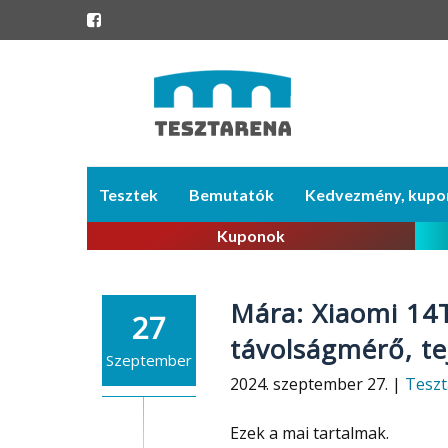
Skip
Tesztek
Bemutatók
Kedvezmény, kupo
to
content
Kuponok
Mára: Xiaomi 14T 
27
távolságmérő, te
Szeptember
2024. szeptember 27. |
Teszt
Ezek a mai tartalmak.