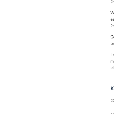
2
V
e
2
G
t
L
m
el
K
2