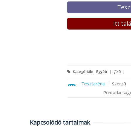
Tesz
Itt ta
Kategóriák:
Egyéb
|
0
|
Tesztaréna
Szerző
Pontatlanságo
Kapcsolódó tartalmak