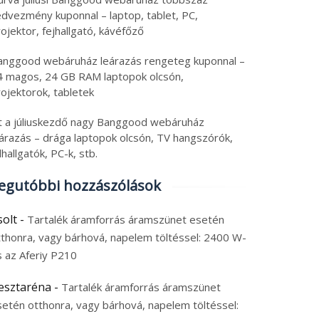
edvezmény kuponnal – laptop, tablet, PC,
ojektor, fejhallgató, kávéfőző
anggood webáruház leárazás rengeteg kuponnal –
4 magos, 24 GB RAM laptopok olcsón,
ojektorok, tabletek
tt a júliuskezdő nagy Banggood webáruház
eárazás – drága laptopok olcsón, TV hangszórók,
lhallgatók, PC-k, stb.
egutóbbi hozzászólások
solt
-
Tartalék áramforrás áramszünet esetén
tthonra, vagy bárhová, napelem töltéssel: 2400 W-
s az Aferiy P210
esztaréna
-
Tartalék áramforrás áramszünet
setén otthonra, vagy bárhová, napelem töltéssel: