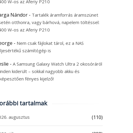
400 W-os az Aferiy P210
arga Nándor
-
Tartalék áramforrás áramszünet
setén otthonra, vagy bárhová, napelem töltéssel:
400 W-os az Aferiy P210
eorge
-
Nem csak fájlokat tárol, ez a NAS
eljesértékű számítógép is
eslie
-
A Samsung Galaxy Watch Ultra 2 okosóráról
inden kiderült – sokkal nagyobb akku és
képesztően fényes kijelző!
orábbi tartalmak
026. augusztus
(110)