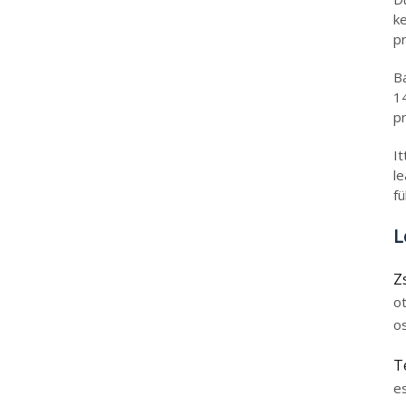
k
pr
B
1
pr
I
l
fü
L
Z
o
o
T
e