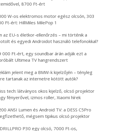
zemidővel, 8700 Ft-ért
000 W-os elektromos motor egész olcsón, 303
0 Ft-ért: HillMiles MilePop 1
n az EU-s életkor-ellenőrzés – mi történik a
otolt és egyedi Androidot használó telefonokkal?
9 000 Ft-ért, egy soundbar árán adják ezt a
ipróbált Ultimea TV hangrendszert
eklám jelent meg a BMW-k kijelzőjén – tényleg
re tartanak az internetre kötött autók?
iss tech: látványos okos kijelző, olcsó projektor
gy fényerővel, izmos roller, Xiaomi hírek
200 ANSI Lumen és Android TV: a DESS C5Pro
egfizethető, mégsem tipikus olcsó projektor
 DRILLPRO P30 egy olcsó, 7000 Ft-os,