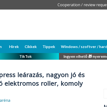
Skip
Cooperation / review reque
to
content
n
Hírek
Cikkek
Tippek
Windows / szoftver / har
TikTok
Ingyen vihető 🎁 nyerem
press leárazás, nagyon jó és
ó elektromos roller, komoly
aréna
M