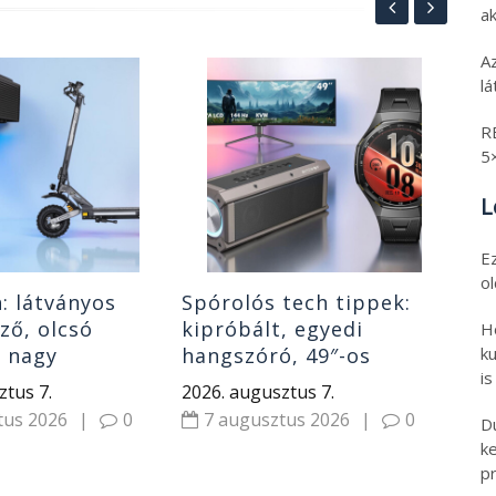
ak
A
l
Te
12
R
ta
5
ha
202
L
6
E
o
h: látványos
Spórolós tech tippek:
lző, olcsó
kipróbált, egyedi
H
ku
r nagy
hangszóró, 49″-os
is
l, izmos roller,
monitor, gyerek okosóra
ztus 7.
2026. augusztus 7.
rek
és Huawei óra
tus 2026
|
0
7 augusztus 2026
|
0
D
k
pr