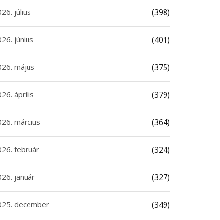
26. július
(398)
26. június
(401)
026. május
(375)
26. április
(379)
026. március
(364)
026. február
(324)
026. január
(327)
025. december
(349)