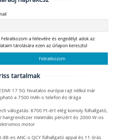
ail
Feliratkozom a hírlevélre és engedélyt adok az
ataim tárolására ezen az űrlapon keresztül
riss tartalmak
DMI 17 5G: hivatalos európai rajt nélkül már
apható a 7500 mAh-s telefon és drága
ch válogatás: 8700 Ft-ért elég komoly fülhallgató,
V hangrendszer minimális pénzért és 2000 W-os
lektromos motor
0 dB-es ANC-s QCY fülhallgató appal és 11 órás