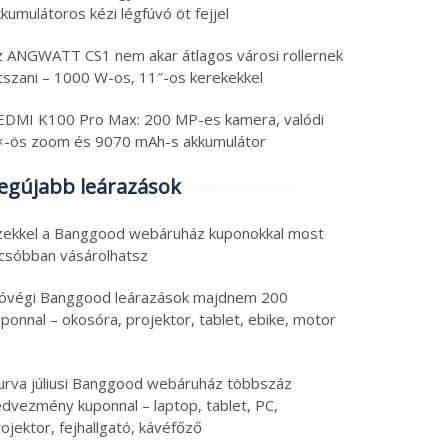
kumulátoros kézi légfúvó öt fejjel
z ANGWATT CS1 nem akar átlagos városi rollernek
átszani – 1000 W-os, 11″-os kerekekkel
ch olcsóság tippek:
Tech újdonságok:
0 Hz-es GPS SIM
telefon forgatható
EDMI K100 Pro Max: 200 MP-es kamera, valódi
blet, 40 W-os
kameragyűrűvel,
×-ös zoom és 9070 mAh-s akkumulátor
ngszóró, power bank
klipszes fülhallgatók
6. augusztus 6.
2026. augusztus 6.
olcsó riválisa és
egújabb leárazások
 augusztus 2026
|
0
6 augusztus 2026
|
0
hordozható monitor
zekkel a Banggood webáruház kuponokkal most
lcsóbban vásárolhatsz
óvégi Banggood leárazások majdnem 200
ponnal – okosóra, projektor, tablet, ebike, motor
urva júliusi Banggood webáruház többszáz
edvezmény kuponnal – laptop, tablet, PC,
ojektor, fejhallgató, kávéfőző