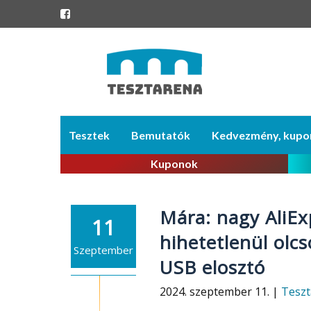
Skip
Tesztek
Bemutatók
Kedvezmény, kupo
to
content
Kuponok
Mára: nagy AliEx
11
hihetetlenül olcs
Szeptember
USB elosztó
2024. szeptember 11. |
Teszt