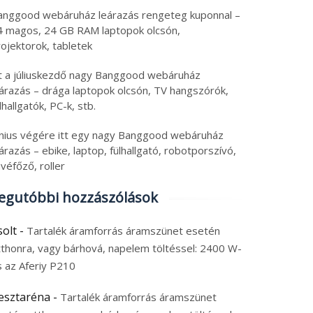
anggood webáruház leárazás rengeteg kuponnal –
4 magos, 24 GB RAM laptopok olcsón,
ojektorok, tabletek
tt a júliuskezdő nagy Banggood webáruház
eárazás – drága laptopok olcsón, TV hangszórók,
lhallgatók, PC-k, stb.
únius végére itt egy nagy Banggood webáruház
árazás – ebike, laptop, fülhallgató, robotporszívó,
véfőző, roller
egutóbbi hozzászólások
solt
-
Tartalék áramforrás áramszünet esetén
tthonra, vagy bárhová, napelem töltéssel: 2400 W-
s az Aferiy P210
esztaréna
-
Tartalék áramforrás áramszünet