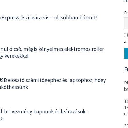
Em
iExpress őszi leárazás – olcsóbban bármit!
ad
nül olcsó, mégis kényelmes elektromos roller
gy kerekekkel
F
SB elosztó számítógéphez és laptophoz, hogy
RE
áköthessünk
k
Te
T
 kedvezmény kuponok és leárazások –
e
10
5