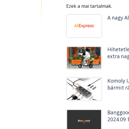
Ezek a mai tartalmak.
A nagy Al
Hihetetle
extra na
Komoly U
bármit r
Banggood
2024.09.