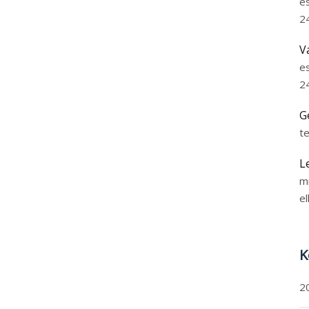
e
2
V
e
2
G
t
L
m
el
K
2