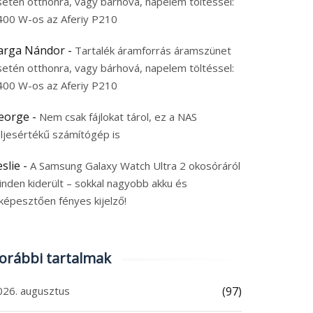
setén otthonra, vagy bárhová, napelem töltéssel:
400 W-os az Aferiy P210
arga Nándor
-
Tartalék áramforrás áramszünet
setén otthonra, vagy bárhová, napelem töltéssel:
400 W-os az Aferiy P210
eorge
-
Nem csak fájlokat tárol, ez a NAS
eljesértékű számítógép is
eslie
-
A Samsung Galaxy Watch Ultra 2 okosóráról
inden kiderült – sokkal nagyobb akku és
képesztően fényes kijelző!
orábbi tartalmak
026. augusztus
(97)