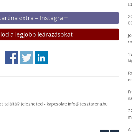
ü
2
taréna extra – Instagram
00
lálod a legjobb leárazásokat
Jö
ro
1
k
R
er
Fr
na
t találtál? Jelezheted - kapcsolat: info@tesztarena.hu
2
m
A