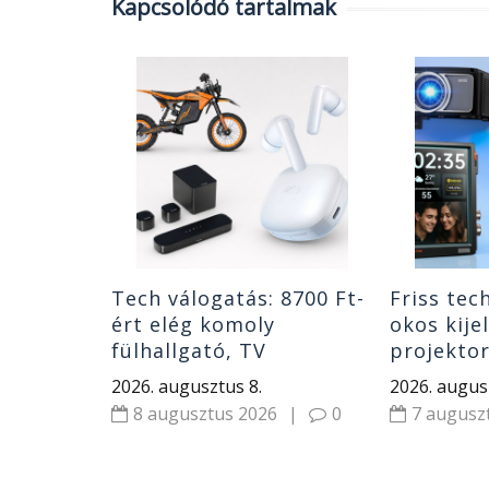
Kapcsolódó tartalmak
k:
ató
,
gatók
|
0
itor
Tech válogatás: 8700 Ft-
Friss tec
ért elég komoly
okos kije
fülhallgató, TV
projekto
hangrendszer minimális
fényerőve
2026. augusztus 8.
2026. augus
pénzért és 2000 W-os
Xiaomi hí
8 augusztus 2026
|
0
7 augusz
elektromos motor