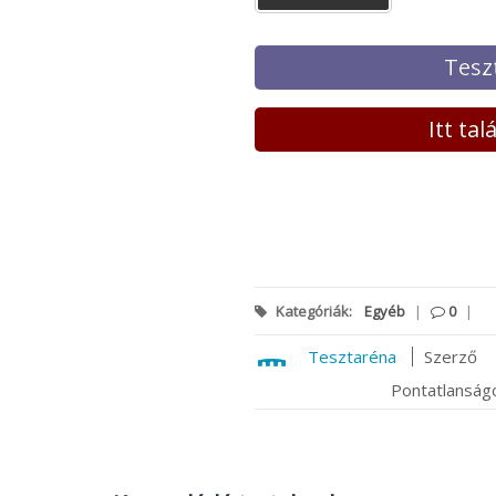
Tesz
Itt ta
Kategóriák:
Egyéb
|
0
|
Tesztaréna
Szerző
Pontatlanságo