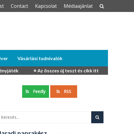
st
Contact
Kapcsolat
Médiaajánlat
dver
Vásárlási tudnivalók
ényjáték
⭐ Az összes új teszt és cikk itt
Feedly
RSS
aradj naprakész