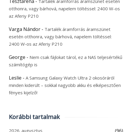
Tesztaréna
-
Tartalék áramforrás áramszünet esetén
otthonra, vagy bárhová, napelem töltéssel: 2400 W-os
az Aferiy P210
Varga Nándor
-
Tartalék áramforrás áramszünet
esetén otthonra, vagy bárhová, napelem töltéssel:
2400 W-os az Aferiy P210
George
-
Nem csak fájlokat tárol, ez a NAS teljesértékű
számítógép is
Leslie
-
A Samsung Galaxy Watch Ultra 2 okosóráról
minden kiderült – sokkal nagyobb akku és elképesztően
fényes kijelző!
Korábbi tartalmak
2026. augusztus
(96)