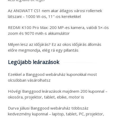
Az ANGWATT CS1 nem akar átlagos városi rollernek
látszani – 1000 W-os, 11″-os kerekekkel
REDMI K100 Pro Max: 200 MP-es kamera, valódi 5×-ös
zoom és 9070 mAh-s akkumulátor
Milyen lesz az időjárás? Ez az okos időjárás állomás
előre megmondja, elég rá egy pillantás
Legújabb leárazások
Ezekkel a Banggood webáruház kuponokkal most
olcsóbban vásárolhatsz
Hóvégi Banggood leárazások majdnem 200 kuponnal –
okosóra, projektor, tablet, ebike, motor is
Durva júliusi Banggood webáruház többszáz
kedvezmény kuponnal – laptop, tablet, PC, projektor,