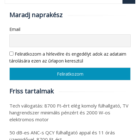
Maradj naprakész
Email
Feliratkozom a hírlevélre és engedélyt adok az adataim
tárolására ezen az űrlapon keresztül
Friss tartalmak
Tech válogatás: 8700 Ft-ért elég komoly fülhallgató, TV
hangrendszer minimális pénzért és 2000 W-os
elektromos motor
50 dB-es ANC-s QCY fülhallgató appal és 11 órás
üzemidővel, 8700 Ft-ért