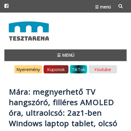
☰ menü
Skip
to
content
☰ MENÜ
Skip
Nyeremény
Kuponok
TikTok
Youtube
to
content
Mára: megnyerhető TV
hangszóró, filléres AMOLED
óra, ultraolcsó: 2az1-ben
Windows laptop tablet, olcsó