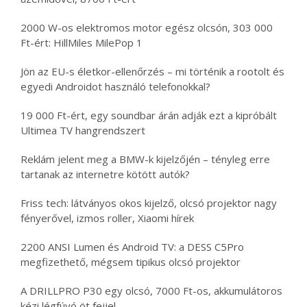
2000 W-os elektromos motor egész olcsón, 303 000
Ft-ért: HillMiles MilePop 1
Jön az EU-s életkor-ellenőrzés – mi történik a rootolt és
egyedi Androidot használó telefonokkal?
19 000 Ft-ért, egy soundbar árán adják ezt a kipróbált
Ultimea TV hangrendszert
Reklám jelent meg a BMW-k kijelzőjén – tényleg erre
tartanak az internetre kötött autók?
Friss tech: látványos okos kijelző, olcsó projektor nagy
fényerővel, izmos roller, Xiaomi hírek
2200 ANSI Lumen és Android TV: a DESS C5Pro
megfizethető, mégsem tipikus olcsó projektor
A DRILLPRO P30 egy olcsó, 7000 Ft-os, akkumulátoros
kézi légfúvó öt fejjel