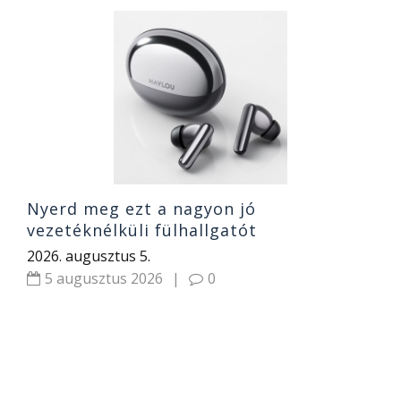
J
e
20
Nyerd meg ezt a nagyon jó
vezetéknélküli fülhallgatót
2026. augusztus 5.
5 augusztus 2026
|
0