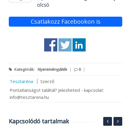
olcsó
Csatlakozz Facebookon is
Kategóriák:
Nyereményjáték
|
0
|
Tesztaréna
Szerző
Pontatlanságot találtál? Jelezheted - kapcsolat:
info@tesztarena.hu
Kapcsolódó tartalmak