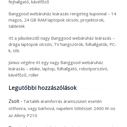
fejhallgató, kávéfőző
Banggood webáruház leárazás rengeteg kuponnal – 14
magos, 24 GB RAM laptopok olcsón, projektorok,
tabletek
Itt a júliuskezdő nagy Banggood webáruház leárazás –
drága laptopok olcsón, TV hangszórók, fülhallgatók, PC-
k, stb.
Június végére itt egy nagy Banggood webáruház
leárazás – ebike, laptop, fülhallgató, robotporszívó,
kávéfőző, roller
Legutóbbi hozzászólások
Zsolt
-
Tartalék áramforrás áramszünet esetén
otthonra, vagy bárhová, napelem töltéssel: 2400 W-os
az Aferiy P210