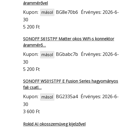
árammérővel
Kupon:
BG8e70b6
Érvényes: 2026-6-
másol
30
5 200 Ft
SONOFF S61STPF Matter okos WiFi-s konnektor
árammérő…
Kupon:
BGbabc7b
Érvényes: 2026-6-
másol
30
5 200 Ft
SONOFF WS01STPF E Fusion Series hagyományos
fali csatl…
Kupon:
BG2335a4
Érvényes: 2026-6-
másol
30
3 600 Ft
Rokid AI okosszemüveg kijelzővel