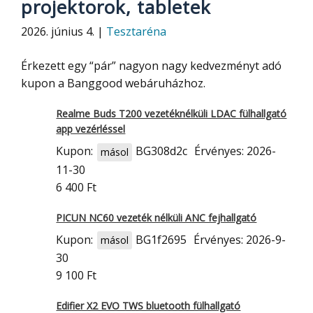
projektorok, tabletek
2026. június 4. |
Tesztaréna
Érkezett egy “pár” nagyon nagy kedvezményt adó
kupon a Banggood webáruházhoz.
Realme Buds T200 vezetéknélküli LDAC fülhallgató
app vezérléssel
Kupon:
BG308d2c
Érvényes: 2026-
másol
11-30
6 400 Ft
PICUN NC60 vezeték nélküli ANC fejhallgató
Kupon:
BG1f2695
Érvényes: 2026-9-
másol
30
9 100 Ft
Edifier X2 EVO TWS bluetooth fülhallgató