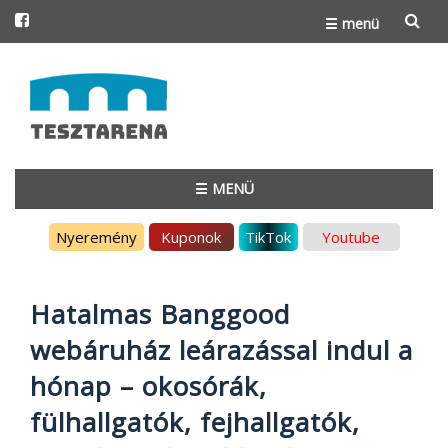
☰ menü
Skip
to
content
☰ MENÜ
Skip
Nyeremény
Kuponok
TikTok
Youtube
to
content
Hatalmas Banggood
webáruház leárazással indul a
hónap – okosórák,
fülhallgatók, fejhallgatók,