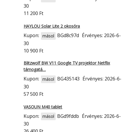
30
11 200 Ft
HAYLOU Solar Lite 2 okosóra
Kupon:
BGd8c97d
Érvényes: 2026-6-
másol
30
10 900 Ft
Blitzwolf BW V11 Google TV projektor Netflix
támogatá…
Kupon:
BG435143
Érvényes: 2026-6-
másol
30
57 500 Ft
VASOUN M40 tablet
Kupon:
BGd9fddb
Érvényes: 2026-6-
másol
30
26 400 Ft