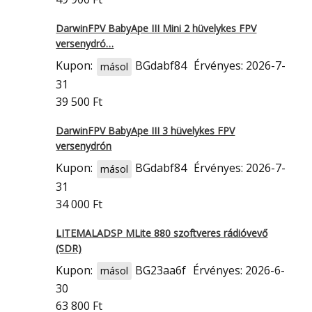
DarwinFPV BabyApe III Mini 2 hüvelykes FPV
versenydró…
Kupon:
BGdabf84
Érvényes: 2026-7-
másol
31
39 500 Ft
DarwinFPV BabyApe III 3 hüvelykes FPV
versenydrón
Kupon:
BGdabf84
Érvényes: 2026-7-
másol
31
34 000 Ft
LITEMALADSP MLite 880 szoftveres rádióvevő
(SDR)
Kupon:
BG23aa6f
Érvényes: 2026-6-
másol
30
63 800 Ft