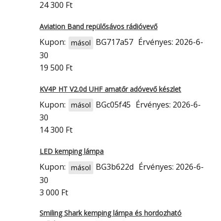
24 300 Ft
Aviation Band repülősávos rádióvevő
Kupon:
BG717a57
Érvényes: 2026-6-
másol
30
19 500 Ft
KV4P HT V2.0d UHF amatőr adóvevő készlet
Kupon:
BGc05f45
Érvényes: 2026-6-
másol
30
14 300 Ft
LED kemping lámpa
Kupon:
BG3b622d
Érvényes: 2026-6-
másol
30
3 000 Ft
Smiling Shark kemping lámpa és hordozható