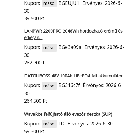
Kupon:
BGEUJU1
Érvényes: 2026-6-
másol
30
39 500 Ft
LANPWR 2200PRO 2048Wh hordozható erőmű és
erkély n…
Kupon:
BGe3a09a
Érvényes: 2026-6-
másol
30
282 700 Ft
DATOUBOSS 48V 100Ah LiFePO4 fali akkumulátor
Kupon:
BG216c7f
Érvényes: 2026-6-
másol
30
264 500 Ft
WaveRite felfújható álló evezős deszka (SUP)
Kupon:
FD
Érvényes: 2026-6-30
másol
59 300 Ft