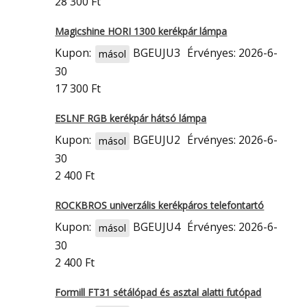
28 300 Ft
Magicshine HORI 1300 kerékpár lámpa
Kupon:
BGEUJU3
Érvényes: 2026-6-
másol
30
17 300 Ft
ESLNF RGB kerékpár hátsó lámpa
Kupon:
BGEUJU2
Érvényes: 2026-6-
másol
30
2 400 Ft
ROCKBROS univerzális kerékpáros telefontartó
Kupon:
BGEUJU4
Érvényes: 2026-6-
másol
30
2 400 Ft
Formill FT31 sétálópad és asztal alatti futópad