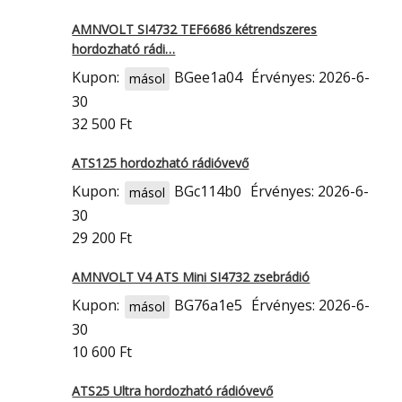
AMNVOLT SI4732 TEF6686 kétrendszeres
hordozható rádi…
Kupon:
BGee1a04
Érvényes: 2026-6-
másol
30
32 500 Ft
ATS125 hordozható rádióvevő
Kupon:
BGc114b0
Érvényes: 2026-6-
másol
30
29 200 Ft
AMNVOLT V4 ATS Mini SI4732 zsebrádió
Kupon:
BG76a1e5
Érvényes: 2026-6-
másol
30
10 600 Ft
ATS25 Ultra hordozható rádióvevő