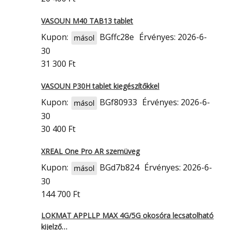
VASOUN M40 TAB13 tablet
Kupon:
BGffc28e
Érvényes: 2026-6-
másol
30
31 300 Ft
VASOUN P30H tablet kiegészítőkkel
Kupon:
BGf80933
Érvényes: 2026-6-
másol
30
30 400 Ft
XREAL One Pro AR szemüveg
Kupon:
BGd7b824
Érvényes: 2026-6-
másol
30
144 700 Ft
LOKMAT APPLLP MAX 4G/5G okosóra lecsatolható
kijelző…