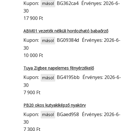
Kupon:
BG362ca4
Érvényes: 2026-6-
másol
30
17 900 Ft
ABM01 vezeték nélküli hordozható babaőrző
Kupon:
BG09384d
Érvényes: 2026-6-
másol
30
10 000 Ft
Tuya Zigbee napelemes fényérzékelő
Kupon:
BG4195bb
Érvényes: 2026-6-
másol
30
7 900 Ft
PB20 okos kutyakiképző nyakörv
Kupon:
BGaed958
Érvényes: 2026-6-
másol
30
7 300 Ft