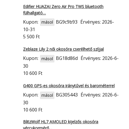
Edifier HUAZAI Zero Air Pro TWS bluetooth
fülhallgató…
Kupon:
BG9c9b93
Érvényes: 2026-
másol
10-31
5 500 Ft
Zeblaze Lily 2 női okosóra cserélhető szíjjal
Kupon:
BG18d86d
Érvényes: 2026-6-
másol
30
10 600 Ft
G400 GPS-es okosóra iránytűvel és barométerrel
Kupon:
BG305443
Érvényes: 2026-6-
másol
30
10 600 Ft
BlitzWolf HL7 AMOLED kijelzős okosóra
vércukormérő…