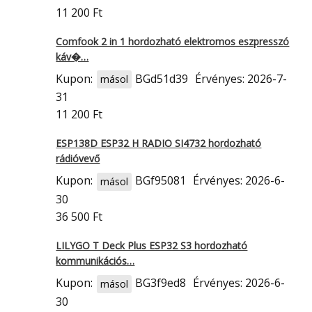
11 200 Ft
Comfook 2 in 1 hordozható elektromos eszpresszó
káv�…
Kupon:
BGd51d39
Érvényes: 2026-7-
másol
31
11 200 Ft
ESP138D ESP32 H RADIO SI4732 hordozható
rádióvevő
Kupon:
BGf95081
Érvényes: 2026-6-
másol
30
36 500 Ft
LILYGO T Deck Plus ESP32 S3 hordozható
kommunikációs…
Kupon:
BG3f9ed8
Érvényes: 2026-6-
másol
30