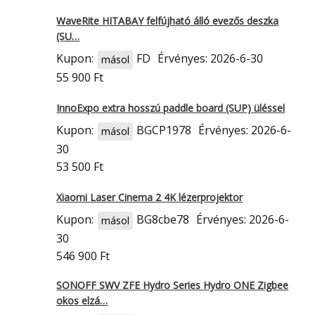
WaveRite HITABAY felfújható álló evezős deszka
(SU…
Kupon:
FD
Érvényes: 2026-6-30
másol
55 900 Ft
InnoExpo extra hosszú paddle board (SUP) üléssel
Kupon:
BGCP1978
Érvényes: 2026-6-
másol
30
53 500 Ft
Xiaomi Laser Cinema 2 4K lézerprojektor
Kupon:
BG8cbe78
Érvényes: 2026-6-
másol
30
546 900 Ft
SONOFF SWV ZFE Hydro Series Hydro ONE Zigbee
okos elzá…