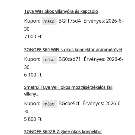
Tuya WiFi okos villanyóra és kapcsoló
Kupon:
BGf175d4
Érvényes: 2026-6-
másol
30
7 000 Ft
SONOFF S60 WiFi-s okos konnektor árammérővel
Kupon:
BG0cad71
Érvényes: 2026-6-
másol
30
6 100 Ft
Smatrul Tuya WiFi okos mozgásérzékelős fali
villany…
Kupon:
BGcbe5cf
Érvényes: 2026-6-
másol
30
5 800 Ft
SONOFF S60ZB Zigbee okos konnektor