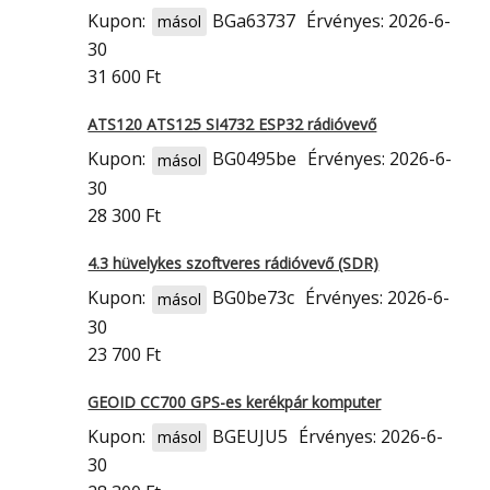
Kupon:
BGa63737
Érvényes: 2026-6-
másol
30
31 600 Ft
ATS120 ATS125 SI4732 ESP32 rádióvevő
Kupon:
BG0495be
Érvényes: 2026-6-
másol
30
28 300 Ft
4.3 hüvelykes szoftveres rádióvevő (SDR)
Kupon:
BG0be73c
Érvényes: 2026-6-
másol
30
23 700 Ft
GEOID CC700 GPS-es kerékpár komputer
Kupon:
BGEUJU5
Érvényes: 2026-6-
másol
30