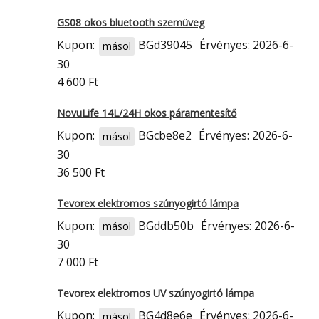
GS08 okos bluetooth szemüveg
Kupon:
BGd39045
Érvényes: 2026-6-
másol
30
4 600 Ft
NovuLife 14L/24H okos páramentesítő
Kupon:
BGcbe8e2
Érvényes: 2026-6-
másol
30
36 500 Ft
Tevorex elektromos szúnyogirtó lámpa
Kupon:
BGddb50b
Érvényes: 2026-6-
másol
30
7 000 Ft
Tevorex elektromos UV szúnyogirtó lámpa
Kupon:
BG4d8e6e
Érvényes: 2026-6-
másol