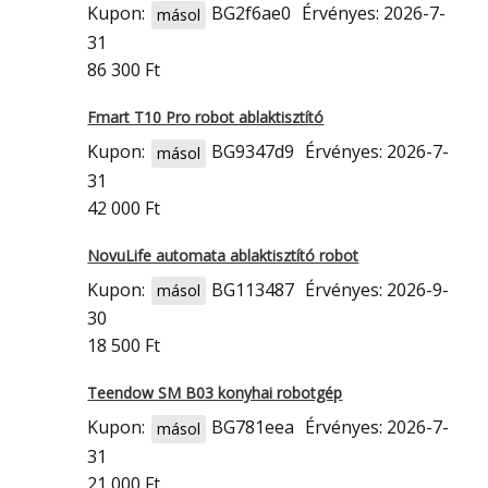
Kupon:
BG2f6ae0
Érvényes: 2026-7-
másol
31
86 300 Ft
Fmart T10 Pro robot ablaktisztító
Kupon:
BG9347d9
Érvényes: 2026-7-
másol
31
42 000 Ft
NovuLife automata ablaktisztító robot
Kupon:
BG113487
Érvényes: 2026-9-
másol
30
18 500 Ft
Teendow SM B03 konyhai robotgép
Kupon:
BG781eea
Érvényes: 2026-7-
másol
31
21 000 Ft