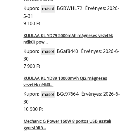
Kupon:
BGBWHL72
Érvényes: 2026-
másol
5-31
9 100 Ft
KUULAA KL YD79 5000mAh mágneses vezeték
nélküli pow…
Kupon:
BGaf8440
Érvényes: 2026-6-
másol
30
7 900 Ft
KUULAA KL YD89 10000mAh Qi2 mágneses
vezeték nélkül…
Kupon:
BGc97664
Érvényes: 2026-6-
másol
30
10 900 Ft
Mechanic G Power 160W 8 portos USB asztali
gyorstöltő…