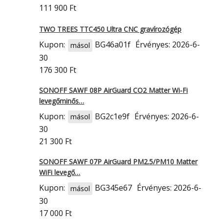
111 900 Ft
TWO TREES TTC450 Ultra CNC gravírozógép
Kupon:
BG46a01f
Érvényes: 2026-6-
másol
30
176 300 Ft
SONOFF SAWF 08P AirGuard CO2 Matter Wi-Fi
levegőminős…
Kupon:
BG2c1e9f
Érvényes: 2026-6-
másol
30
21 300 Ft
SONOFF SAWF 07P AirGuard PM2.5/PM10 Matter
WiFi levegő…
Kupon:
BG345e67
Érvényes: 2026-6-
másol
30
17 000 Ft