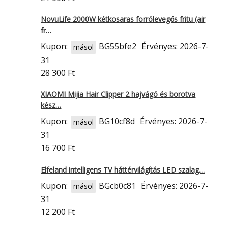
NovuLife 2000W kétkosaras forrólevegős fritu (air
fr…
Kupon:
BG55bfe2
Érvényes: 2026-7-
másol
31
28 300 Ft
XIAOMI Mijia Hair Clipper 2 hajvágó és borotva
kész…
Kupon:
BG10cf8d
Érvényes: 2026-7-
másol
31
16 700 Ft
Elfeland intelligens TV háttérvilágítás LED szalag…
Kupon:
BGcb0c81
Érvényes: 2026-7-
másol
31
12 200 Ft