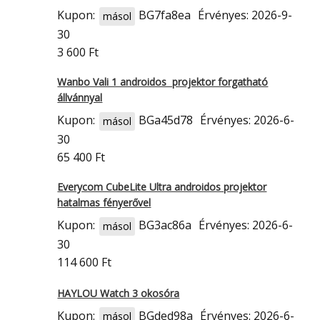
Kupon:
BG7fa8ea
Érvényes: 2026-9-
másol
30
3 600 Ft
Wanbo Vali 1 androidos projektor forgatható
állvánnyal
Kupon:
BGa45d78
Érvényes: 2026-6-
másol
30
65 400 Ft
Everycom CubeLite Ultra androidos projektor
hatalmas fényerővel
Kupon:
BG3ac86a
Érvényes: 2026-6-
másol
30
114 600 Ft
HAYLOU Watch 3 okosóra
Kupon:
BGded98a
Érvényes: 2026-6-
másol