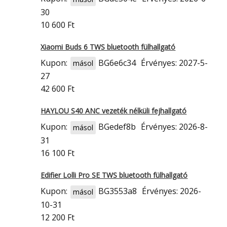
30
10 600 Ft
Xiaomi Buds 6 TWS bluetooth fülhallgató
Kupon:
BG6e6c34
Érvényes: 2027-5-
másol
27
42 600 Ft
HAYLOU S40 ANC vezeték nélküli fejhallgató
Kupon:
BGedef8b
Érvényes: 2026-8-
másol
31
16 100 Ft
Edifier Lolli Pro SE TWS bluetooth fülhallgató
Kupon:
BG3553a8
Érvényes: 2026-
másol
10-31
12 200 Ft