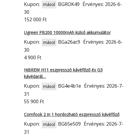
Kupon:
BGROK49
Érvényes: 2026-6-
másol
30
152 000 Ft
Ugreen PB200 10000mAh külső akkumulátor
Kupon:
BGa26ac9
Érvényes: 2026-6-
másol
30
4 900 Ft
HiBREW H11 eszpresszó kávéfőző és G3
kávédarál…
Kupon:
BG4e4b1e
Érvényes: 2026-7-
másol
31
55 900 Ft
Comfook 2 in 1 hordozható eszpresszó kávéfőző
Kupon:
BG65e509
Érvényes: 2026-7-
másol
31