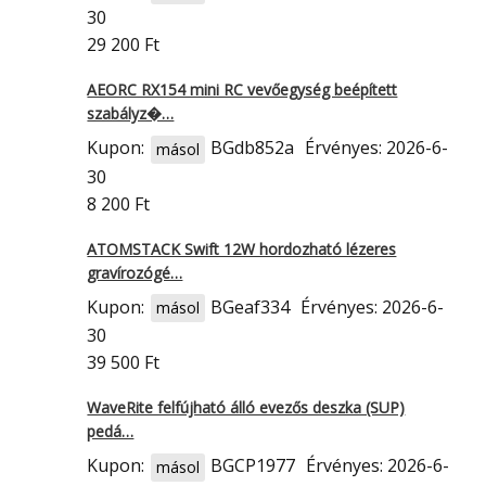
30
29 200 Ft
AEORC RX154 mini RC vevőegység beépített
szabályz�…
Kupon:
BGdb852a
Érvényes: 2026-6-
másol
30
8 200 Ft
ATOMSTACK Swift 12W hordozható lézeres
gravírozógé…
Kupon:
BGeaf334
Érvényes: 2026-6-
másol
30
39 500 Ft
WaveRite felfújható álló evezős deszka (SUP)
pedá…
Kupon:
BGCP1977
Érvényes: 2026-6-
másol