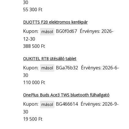
30
55 300 Ft
DUOTTS F20 elektromos kerékpár
Kupon:
BG0f0d67
Érvényes: 2026-
másol
12-30
388 500 Ft
OUKITEL RT8 ütésálló tablet
Kupon:
BGa76b32
Érvényes: 2026-6-
másol
30
110 000 Ft
OnePlus Buds Ace3 TWS bluetooth fülhallgató
Kupon:
BG466614
Érvényes: 2026-9-
másol
30
19 500 Ft