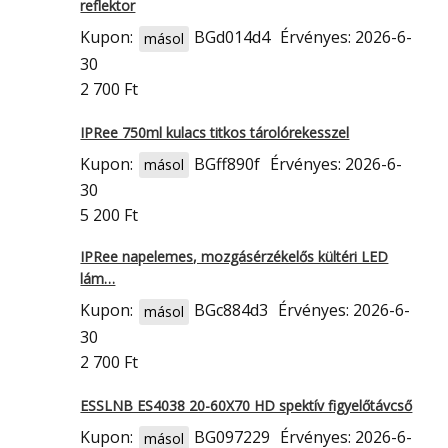
reflektor
Kupon:
BGd014d4
Érvényes: 2026-6-
másol
30
2 700 Ft
IPRee 750ml kulacs titkos tárolórekesszel
Kupon:
BGff890f
Érvényes: 2026-6-
másol
30
5 200 Ft
IPRee napelemes, mozgásérzékelős kültéri LED
lám…
Kupon:
BGc884d3
Érvényes: 2026-6-
másol
30
2 700 Ft
ESSLNB ES4038 20-60X70 HD spektív figyelőtávcső
Kupon:
BG097229
Érvényes: 2026-6-
másol