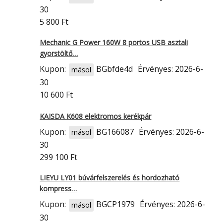
30
5 800 Ft
Mechanic G Power 160W 8 portos USB asztali
gyorstöltő…
Kupon:
BGbfde4d
Érvényes: 2026-6-
másol
30
10 600 Ft
KAISDA K608 elektromos kerékpár
Kupon:
BG166087
Érvényes: 2026-6-
másol
30
299 100 Ft
LIEYU LY01 búvárfelszerelés és hordozható
kompress…
Kupon:
BGCP1979
Érvényes: 2026-6-
másol
30