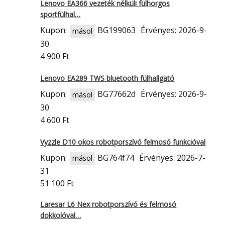
Lenovo EA366 vezeték nélküli fülhorgos
sportfülhal…
Kupon:
BG199063
Érvényes: 2026-9-
másol
30
4 900 Ft
Lenovo EA289 TWS bluetooth fülhallgató
Kupon:
BG77662d
Érvényes: 2026-9-
másol
30
4 600 Ft
Vyzzle D10 okos robotporszívó felmosó funkcióval
Kupon:
BG764f74
Érvényes: 2026-7-
másol
31
51 100 Ft
Laresar L6 Nex robotporszívó és felmosó
dokkolóval…