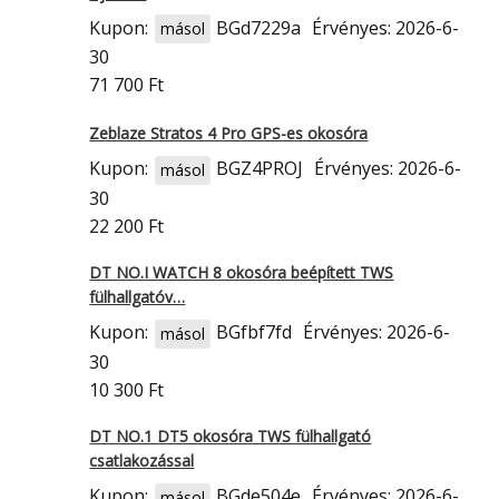
Kupon:
BGd7229a
Érvényes: 2026-6-
másol
30
71 700 Ft
Zeblaze Stratos 4 Pro GPS-es okosóra
Kupon:
BGZ4PROJ
Érvényes: 2026-6-
másol
30
22 200 Ft
DT NO.I WATCH 8 okosóra beépített TWS
fülhallgatóv…
Kupon:
BGfbf7fd
Érvényes: 2026-6-
másol
30
10 300 Ft
DT NO.1 DT5 okosóra TWS fülhallgató
csatlakozással
Kupon:
BGde504e
Érvényes: 2026-6-
másol