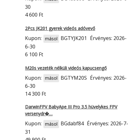
30
4 600 Ft
2Pcs JK201 gyerek videós adóvevő
Kupon:
BGTYJK201
Érvényes: 2026-
másol
6-30
6 100 Ft
M20s vezeték nélküli videós kapucsengő
Kupon:
BGTYM20S
Érvényes: 2026-
másol
6-30
14 300 Ft
DarwinFPV BabyApe III Pro 3.5 hüvelykes FPV
versenydr�…
Kupon:
BGdabf84
Érvényes: 2026-7-
másol
31
49 900 Ft