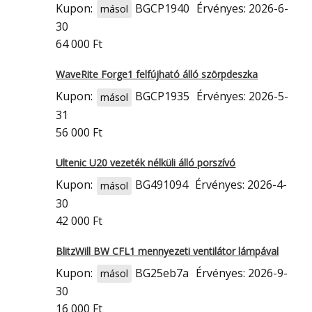
Kupon:
BGCP1940
Érvényes: 2026-6-
másol
30
64 000 Ft
WaveRite Forge1 felfújható álló szörpdeszka
Kupon:
BGCP1935
Érvényes: 2026-5-
másol
31
56 000 Ft
Ultenic U20 vezeték nélküli álló porszívó
Kupon:
BG491094
Érvényes: 2026-4-
másol
30
42 000 Ft
BlitzWill BW CFL1 mennyezeti ventilátor lámpával
Kupon:
BG25eb7a
Érvényes: 2026-9-
másol
30
16 000 Ft