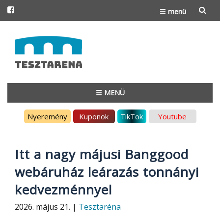
☰ menü
Skip
to
content
☰ MENÜ
Skip
Nyeremény
Kuponok
TikTok
Youtube
to
content
Itt a nagy májusi Banggood
webáruház leárazás tonnányi
kedvezménnyel
2026. május 21. |
Tesztaréna