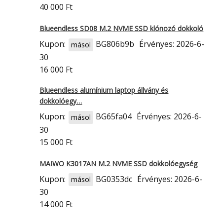
40 000 Ft
Blueendless SD08 M.2 NVME SSD klónozó dokkoló
Kupon:
BG806b9b
Érvényes: 2026-6-
másol
30
16 000 Ft
Blueendless alumínium laptop állvány és
dokkolóegy…
Kupon:
BG65fa04
Érvényes: 2026-6-
másol
30
15 000 Ft
MAIWO K3017AN M.2 NVME SSD dokkolóegység
Kupon:
BG0353dc
Érvényes: 2026-6-
másol
30
14 000 Ft