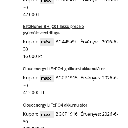
másol
30
47 000 Ft
BlitzHome BH JC01 lassú préselő
gyümölcscentrifuga…
Kupon:
BG446a9b
Érvényes: 2026-6-
másol
30
16 000 Ft
Cloudenergy LiFePO4 golfkocsi akkumulátor
Kupon:
BGCP1915
Érvényes: 2026-6-
másol
30
412 000 Ft
Cloudenergy LiFePO4 akkumulátor
Kupon:
BGCP1916
Érvényes: 2026-6-
másol
30