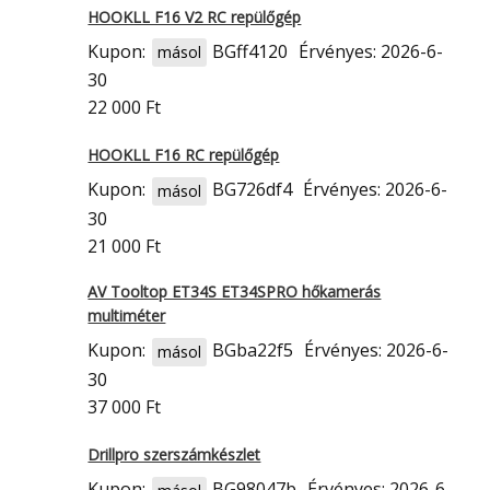
HOOKLL F16 V2 RC repülőgép
Kupon:
BGff4120
Érvényes: 2026-6-
másol
30
22 000 Ft
HOOKLL F16 RC repülőgép
Kupon:
BG726df4
Érvényes: 2026-6-
másol
30
21 000 Ft
AV Tooltop ET34S ET34SPRO hőkamerás
multiméter
Kupon:
BGba22f5
Érvényes: 2026-6-
másol
30
37 000 Ft
Drillpro szerszámkészlet
Kupon:
BG98047b
Érvényes: 2026-6-