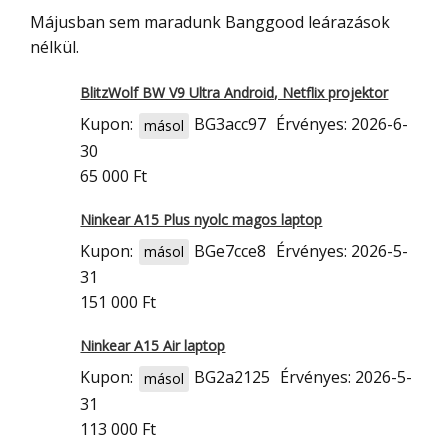
Májusban sem maradunk Banggood leárazások
nélkül.
BlitzWolf BW V9 Ultra Android, Netflix projektor
Kupon:
BG3acc97
Érvényes: 2026-6-
másol
30
65 000 Ft
Ninkear A15 Plus nyolc magos laptop
Kupon:
BGe7cce8
Érvényes: 2026-5-
másol
31
151 000 Ft
Ninkear A15 Air laptop
Kupon:
BG2a2125
Érvényes: 2026-5-
másol
31
113 000 Ft