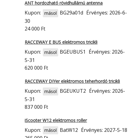
ANT hordozható rövidhullámú antenna
Kupon:
BG29a01d
Érvényes: 2026-6-
másol
30
24 000 Ft
RACCEWAY E BUS elektromos tricikli
Kupon:
BGEUBUS1
Érvényes: 2026-
másol
5-31
620 000 Ft
RACCEWAY DIYer elektromos teherhordó tricikli
Kupon:
BGEUKUT2
Érvényes: 2026-
másol
5-31
837 000 Ft
iScooter W12 elektromos roller
Kupon:
BatW12
Érvényes: 2027-5-18
másol