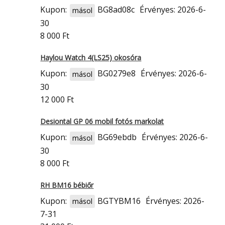
Kupon:
BG8ad08c
Érvényes: 2026-6-
másol
30
8 000 Ft
Haylou Watch 4(LS25) okosóra
Kupon:
BG0279e8
Érvényes: 2026-6-
másol
30
12 000 Ft
Desiontal GP 06 mobil fotós markolat
Kupon:
BG69ebdb
Érvényes: 2026-6-
másol
30
8 000 Ft
RH BM16 bébiőr
Kupon:
BGTYBM16
Érvényes: 2026-
másol
7-31