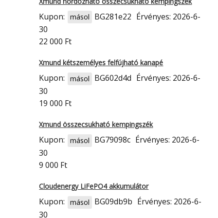
Xmund hordozható összecsukható kempingszék
Kupon:
BG281e22
Érvényes: 2026-6-
másol
30
22 000 Ft
Xmund kétszemélyes felfújható kanapé
Kupon:
BG602d4d
Érvényes: 2026-6-
másol
30
19 000 Ft
Xmund összecsukható kempingszék
Kupon:
BG79098c
Érvényes: 2026-6-
másol
30
9 000 Ft
Cloudenergy LiFePO4 akkumulátor
Kupon:
BG09db9b
Érvényes: 2026-6-
másol
30