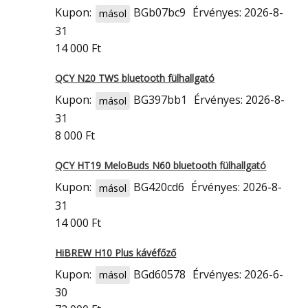
Kupon:
BGb07bc9
Érvényes: 2026-8-
másol
31
14 000 Ft
QCY N20 TWS bluetooth fülhallgató
Kupon:
BG397bb1
Érvényes: 2026-8-
másol
31
8 000 Ft
QCY HT19 MeloBuds N60 bluetooth fülhallgató
Kupon:
BG420cd6
Érvényes: 2026-8-
másol
31
14 000 Ft
HiBREW H10 Plus kávéfőző
Kupon:
BGd60578
Érvényes: 2026-6-
másol
30