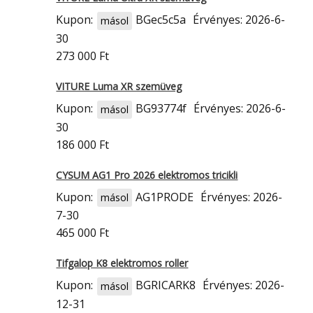
Kupon:
BGec5c5a
Érvényes: 2026-6-
másol
30
273 000 Ft
VITURE Luma XR szemüveg
Kupon:
BG93774f
Érvényes: 2026-6-
másol
30
186 000 Ft
CYSUM AG1 Pro 2026 elektromos tricikli
Kupon:
AG1PRODE
Érvényes: 2026-
másol
7-30
465 000 Ft
Tifgalop K8 elektromos roller
Kupon:
BGRICARK8
Érvényes: 2026-
másol
12-31