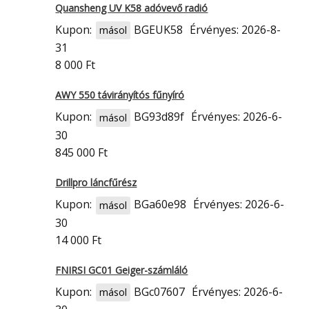
Quansheng UV K58 adóvevő radió
Kupon:
BGEUK58
Érvényes: 2026-8-
másol
31
8 000 Ft
AWY 550 távirányítós fűnyíró
Kupon:
BG93d89f
Érvényes: 2026-6-
másol
30
845 000 Ft
Drillpro láncfűrész
Kupon:
BGa60e98
Érvényes: 2026-6-
másol
30
14 000 Ft
FNIRSI GC01 Geiger-számláló
Kupon:
BGc07607
Érvényes: 2026-6-
másol