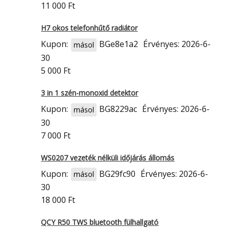
11 000 Ft
H7 okos telefonhűtő radiátor
Kupon:
BGe8e1a2
Érvényes: 2026-6-
másol
30
5 000 Ft
3 in 1 szén-monoxid detektor
Kupon:
BG8229ac
Érvényes: 2026-6-
másol
30
7 000 Ft
WS0207 vezeték nélküli időjárás állomás
Kupon:
BG29fc90
Érvényes: 2026-6-
másol
30
18 000 Ft
QCY R50 TWS bluetooth fülhallgató