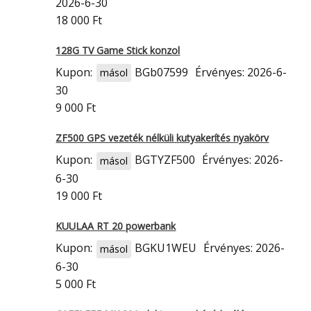
2026-6-30
18 000 Ft
128G TV Game Stick konzol
Kupon:
BGb07599
Érvényes: 2026-6-
másol
30
9 000 Ft
ZF500 GPS vezeték nélküli kutyakerítés nyakörv
Kupon:
BGTYZF500
Érvényes: 2026-
másol
6-30
19 000 Ft
KUULAA RT 20 powerbank
Kupon:
BGKU1WEU
Érvényes: 2026-
másol
6-30
5 000 Ft