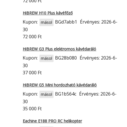
72 000 Ft
HiBREW H10 Plus kávéfőző
Kupon:
BGd7abb1
Érvényes: 2026-6-
másol
30
72 000 Ft
HiBREW G3 Plus elektromos kávédaráló
Kupon:
BG28b080
Érvényes: 2026-6-
másol
30
37 000 Ft
HiBREW G5 Mini hordozható kávédaráló
Kupon:
BG1b564c
Érvényes: 2026-6-
másol
30
35 000 Ft
Eachine E188 PRO RC helikopter