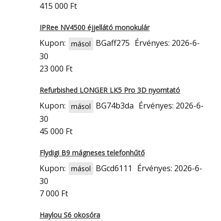
415 000 Ft
IPRee NV4500 éjjellátó monokulár
Kupon:
BGaff275
Érvényes: 2026-6-
másol
30
23 000 Ft
Refurbished LONGER LK5 Pro 3D nyomtató
Kupon:
BG74b3da
Érvényes: 2026-6-
másol
30
45 000 Ft
Flydigi B9 mágneses telefonhűtő
Kupon:
BGcd6111
Érvényes: 2026-6-
másol
30
7 000 Ft
Haylou S6 okosóra