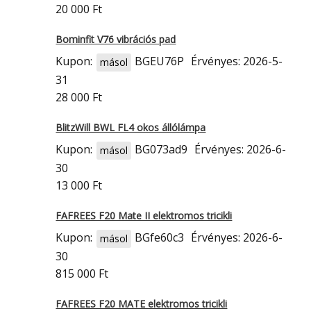
20 000 Ft
Bominfit V76 vibrációs pad
Kupon:
BGEU76P
Érvényes: 2026-5-
másol
31
28 000 Ft
BlitzWill BWL FL4 okos állólámpa
Kupon:
BG073ad9
Érvényes: 2026-6-
másol
30
13 000 Ft
FAFREES F20 Mate II elektromos tricikli
Kupon:
BGfe60c3
Érvényes: 2026-6-
másol
30
815 000 Ft
FAFREES F20 MATE elektromos tricikli