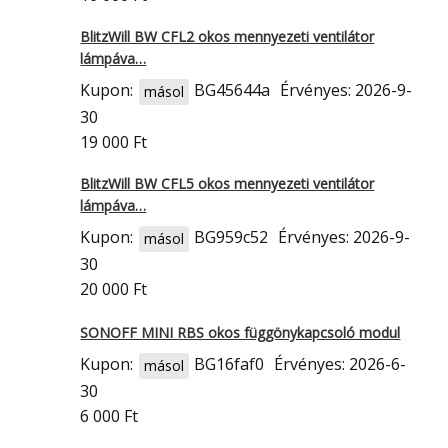
BlitzWill BW CFL2 okos mennyezeti ventilátor
lámpáva…
Kupon:
BG45644a
Érvényes: 2026-9-
másol
30
19 000 Ft
BlitzWill BW CFL5 okos mennyezeti ventilátor
lámpáva…
Kupon:
BG959c52
Érvényes: 2026-9-
másol
30
20 000 Ft
SONOFF MINI RBS okos függönykapcsoló modul
Kupon:
BG16faf0
Érvényes: 2026-6-
másol
30
6 000 Ft