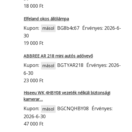
18 000 Ft
Elfeland okos állólámpa
Kupon:
BG8b4c67
Érvényes: 2026-6-
másol
30
19 000 Ft
ABBREE AR 218 mini autós adóvevő
Kupon:
BGTYAR218
Érvényes: 2026-
másol
6-30
23 000 Ft
Hiseeu WK 4HBY08 vezeték nélküli biztonsági
kamerar…
Kupon:
BGCNQHBY08
Érvényes:
másol
2026-6-30
47 000 Ft