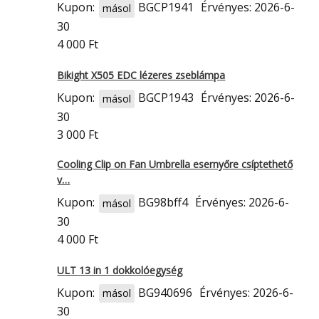
Kupon:
BGCP1941
Érvényes: 2026-6-
másol
30
4 000 Ft
Bikight X505 EDC lézeres zseblámpa
Kupon:
BGCP1943
Érvényes: 2026-6-
másol
30
3 000 Ft
Cooling Clip on Fan Umbrella esernyőre csíptethető
v…
Kupon:
BG98bff4
Érvényes: 2026-6-
másol
30
4 000 Ft
ULT 13 in 1 dokkolóegység
Kupon:
BG940696
Érvényes: 2026-6-
másol
30