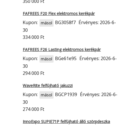
350 000 Ft
FAFREES F20 Flex elektromos kerékpár
Kupon:
BG3058f7
Érvényes: 2026-6-
másol
30
334 000 Ft
FAFREES F26 Lasting elektromos kerékpár
Kupon:
BGe61e95
Érvényes: 2026-6-
másol
30
294 000 Ft
WaveRite felfújható jakuzzi
Kupon:
BGCP1939
Érvényes: 2026-6-
másol
30
274 000 Ft
InnoExpo SUPIE71P felfújható álló szörpdeszka