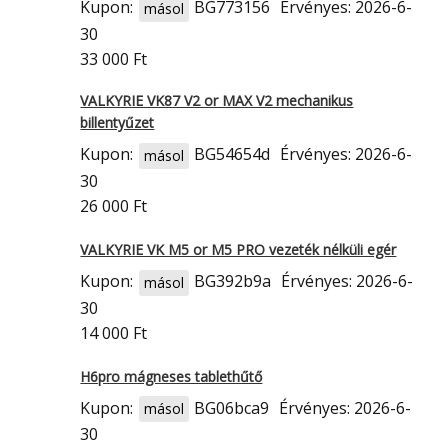
Kupon:
BG773156
Érvényes: 2026-6-
másol
30
33 000 Ft
VALKYRIE VK87 V2 or MAX V2 mechanikus
billentyűzet
Kupon:
BG54654d
Érvényes: 2026-6-
másol
30
26 000 Ft
VALKYRIE VK M5 or M5 PRO vezeték nélküli egér
Kupon:
BG392b9a
Érvényes: 2026-6-
másol
30
14 000 Ft
H6pro mágneses tablethűtő
Kupon:
BG06bca9
Érvényes: 2026-6-
másol
30