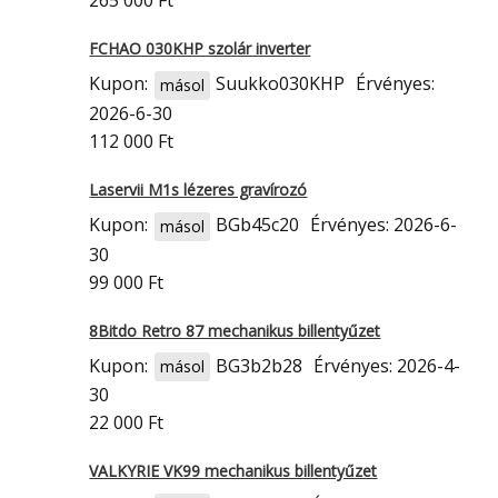
265 000 Ft
FCHAO 030KHP szolár inverter
Kupon:
Suukko030KHP
Érvényes:
másol
2026-6-30
112 000 Ft
Laservii M1s lézeres gravírozó
Kupon:
BGb45c20
Érvényes: 2026-6-
másol
30
99 000 Ft
8Bitdo Retro 87 mechanikus billentyűzet
Kupon:
BG3b2b28
Érvényes: 2026-4-
másol
30
22 000 Ft
VALKYRIE VK99 mechanikus billentyűzet