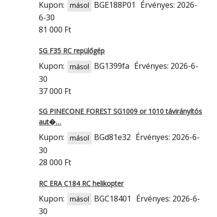
Kupon:
BGE188P01
Érvényes: 2026-
másol
6-30
81 000 Ft
SG F35 RC repülőgép
Kupon:
BG1399fa
Érvényes: 2026-6-
másol
30
37 000 Ft
SG PINECONE FOREST SG1009 or 1010 távirányítós
aut�…
Kupon:
BGd81e32
Érvényes: 2026-6-
másol
30
28 000 Ft
RC ERA C184 RC helikopter
Kupon:
BGC18401
Érvényes: 2026-6-
másol
30