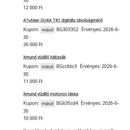
30
12 000 Ft
ATuMan DUKA TR1 digitális távolságmérő
Kupon:
BG303352
Érvényes: 2026-6-
másol
30
26 000 Ft
Xmund vízálló hátizsák
Kupon:
BGcc6bc3
Érvényes: 2026-6-
másol
30
11 000 Ft
Xmund vízálló motoros táska
Kupon:
BG635cd4
Érvényes: 2026-6-
másol
30
10 000 Ft