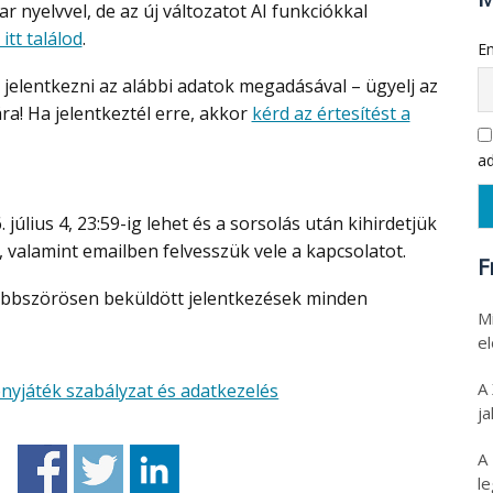
yelvvel, de az új változatot AI funkciókkal
 itt találod
.
Em
a! Ha jelentkeztél erre, akkor
kérd az értesítést a
ad
), valamint emailben felvesszük vele a kapcsolatot.
F
Mi
e
A
nyjáték szabályzat és adatkezelés
ja
A
l