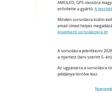
AMOLED, GPS okosóra magyar n
erősítette a gyártó.
A tesztjét
Minden sorsolásra külön kell jelentkezni az alábbi adatok megadásával – ügyelj az
email címed helyes megadásár
következő sorsolásokra itt
.
A sorsolásra jelentkezni 2026. július 4, 23:59-ig lehet és a sorsolás után kihirdetjük
a nyertest (terv szerint 5.-én
Az ugyanarra a sorsolásra többszörösen beküldött jelentkezések minden
példánya törölve lesz.
Nyeremé