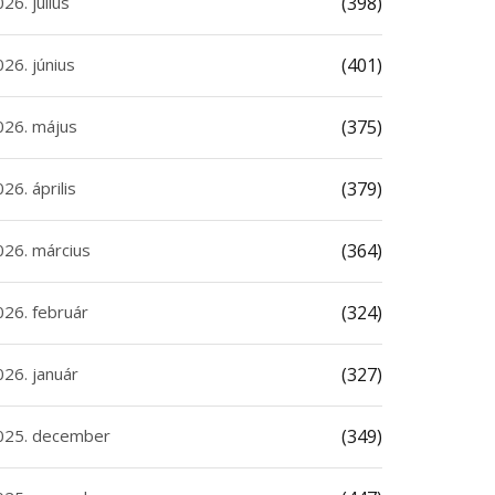
26. július
(398)
26. június
(401)
026. május
(375)
26. április
(379)
026. március
(364)
026. február
(324)
026. január
(327)
025. december
(349)