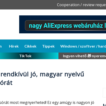
Skip
Cooperation / review reque
to
content
n
Hírek
Cikkek
Tippek
Windows / szoftver / har
TikTok
Ingyen vihető 🎁 nyerem
rendkívül jó, magyar nyelvű
órát
sórát most megnyerheted! Ez egy amúgy is nagyon jó
M