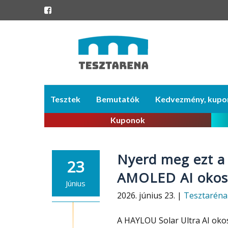
Skip
Tesztek
Bemutatók
Kedvezmény, kupo
to
content
Kuponok
Nyerd meg ezt a 
23
AMOLED AI okos
Június
2026. június 23. |
Tesztaréna
A HAYLOU Solar Ultra AI oko