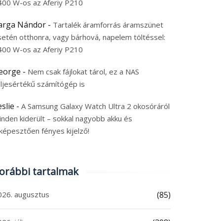
400 W-os az Aferiy P210
arga Nándor
-
Tartalék áramforrás áramszünet
setén otthonra, vagy bárhová, napelem töltéssel:
400 W-os az Aferiy P210
eorge
-
Nem csak fájlokat tárol, ez a NAS
eljesértékű számítógép is
eslie
-
A Samsung Galaxy Watch Ultra 2 okosóráról
inden kiderült – sokkal nagyobb akku és
képesztően fényes kijelző!
orábbi tartalmak
026. augusztus
(85)