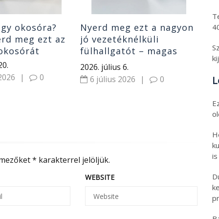
T
egy okosóra?
Nyerd meg ezt a nagyon
4
erd meg ezt az
jó vezetéknélküli
S
okosórát
fülhallgatót – magas
ki
hang minőség, app, EQ!
20.
2026. július 6.
 2026
|
0
L
6 július 2026
|
0
E
o
H
ku
is
 mezőket
*
karakterrel jelöljük.
D
WEBSITE
k
pr
B