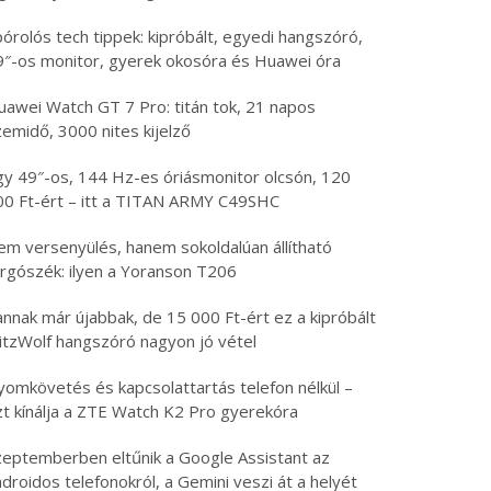
órolós tech tippek: kipróbált, egyedi hangszóró,
9″-os monitor, gyerek okosóra és Huawei óra
uawei Watch GT 7 Pro: titán tok, 21 napos
emidő, 3000 nites kijelző
gy 49″-os, 144 Hz-es óriásmonitor olcsón, 120
00 Ft-ért – itt a TITAN ARMY C49SHC
em versenyülés, hanem sokoldalúan állítható
orgószék: ilyen a Yoranson T206
nnak már újabbak, de 15 000 Ft-ért ez a kipróbált
erd meg ezt tényleg
Nyerd meg ezt a teljes
litzWolf hangszóró nagyon jó vétel
gyon jó bluetooth
új, magyar nyelvű
yomkövetés és kapcsolattartás telefon nélkül –
hallgatót – app, 100
AMOLED okosórát
zt kínálja a ZTE Watch K2 Pro gyerekóra
a, remek hangzás, EQ
2026. május 26.
. június 9.
26 május 2026
|
0
 június 2026
|
0
zeptemberben eltűnik a Google Assistant az
droidos telefonokról, a Gemini veszi át a helyét