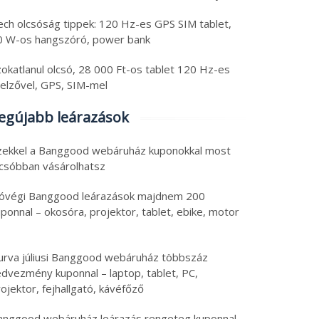
ech olcsóság tippek: 120 Hz-es GPS SIM tablet,
0 W-os hangszóró, power bank
zokatlanul olcsó, 28 000 Ft-os tablet 120 Hz-es
jelzővel, GPS, SIM-mel
egújabb leárazások
zekkel a Banggood webáruház kuponokkal most
lcsóbban vásárolhatsz
óvégi Banggood leárazások majdnem 200
ponnal – okosóra, projektor, tablet, ebike, motor
urva júliusi Banggood webáruház többszáz
edvezmény kuponnal – laptop, tablet, PC,
ojektor, fejhallgató, kávéfőző
anggood webáruház leárazás rengeteg kuponnal –