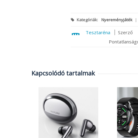
Kategóriák:
Nyereményjáték
|
Tesztaréna
Szerző
Pontatlanságo
Kapcsolódó tartalmak
 teljesen
vű
át
0