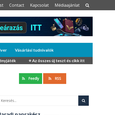
st
Contact
Kapcsolat
Médiaajánlat
dver
Vásárlási tudnivalók
ényjáték
⭐ Az összes új teszt és cikk itt
Feedly
RSS
aradj naprakész