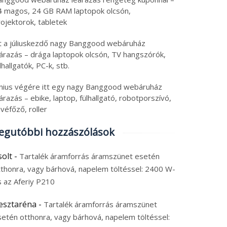
4 magos, 24 GB RAM laptopok olcsón,
ojektorok, tabletek
tt a júliuskezdő nagy Banggood webáruház
eárazás – drága laptopok olcsón, TV hangszórók,
lhallgatók, PC-k, stb.
únius végére itt egy nagy Banggood webáruház
árazás – ebike, laptop, fülhallgató, robotporszívó,
véfőző, roller
egutóbbi hozzászólások
solt
-
Tartalék áramforrás áramszünet esetén
tthonra, vagy bárhová, napelem töltéssel: 2400 W-
s az Aferiy P210
esztaréna
-
Tartalék áramforrás áramszünet
setén otthonra, vagy bárhová, napelem töltéssel: