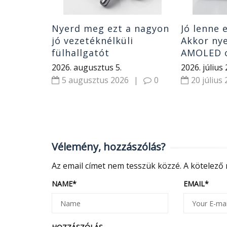
Nyerd meg ezt a nagyon
Jó lenne 
jó vezetéknélküli
Akkor ny
fülhallgatót
AMOLED 
2026. augusztus 5.
2026. július 
5 augusztus 2026
|
0
20 július
Vélemény, hozzászólás?
Az email címet nem tesszük közzé.
A kötelező
NAME
*
EMAIL
*