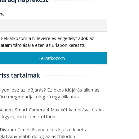
ail
Feliratkozom a hírlevélre és engedélyt adok az
ataim tárolására ezen az űrlapon keresztül
riss tartalmak
lyen lesz az időjárás? Ez okos időjárás állomás
lőre megmondja, elég rá egy pillantás
 Xiaomi Smart Camera 4 Max két kamerával és AI-
l figyeli, mi történik otthon
 Divoom Times Frame okos kijelző lehet a
eglátványosabb dolog az asztalodon