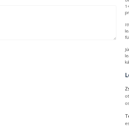
1
pr
I
l
fü
J
le
ká
L
Z
o
o
T
e