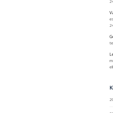
2
V
e
2
G
t
L
m
el
K
2