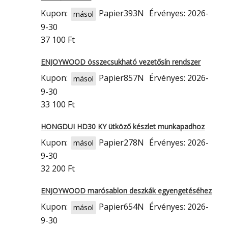
Kupon:
Papier393N
Érvényes: 2026-
másol
9-30
37 100 Ft
ENJOYWOOD összecsukható vezetősín rendszer
Kupon:
Papier857N
Érvényes: 2026-
másol
9-30
33 100 Ft
HONGDUI HD30 KY ütköző készlet munkapadhoz
Kupon:
Papier278N
Érvényes: 2026-
másol
9-30
32 200 Ft
ENJOYWOOD marósablon deszkák egyengetéséhez
Kupon:
Papier654N
Érvényes: 2026-
másol
9-30