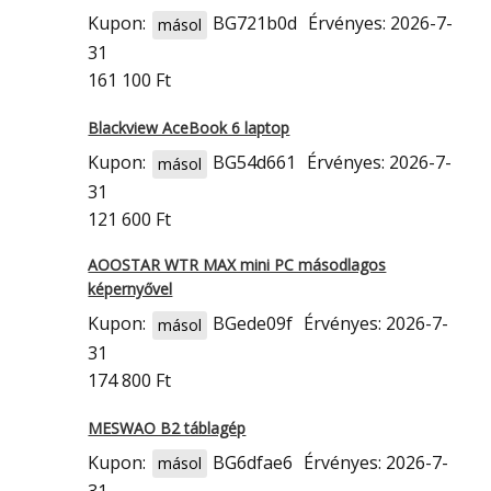
Kupon:
BG721b0d
Érvényes: 2026-7-
másol
31
161 100 Ft
Blackview AceBook 6 laptop
Kupon:
BG54d661
Érvényes: 2026-7-
másol
31
121 600 Ft
AOOSTAR WTR MAX mini PC másodlagos
képernyővel
Kupon:
BGede09f
Érvényes: 2026-7-
másol
31
174 800 Ft
MESWAO B2 táblagép
Kupon:
BG6dfae6
Érvényes: 2026-7-
másol