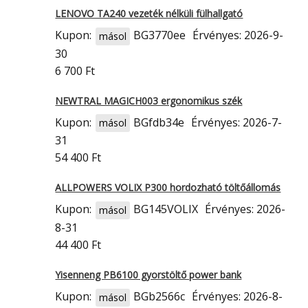
LENOVO TA240 vezeték nélküli fülhallgató
Kupon:
BG3770ee
Érvényes: 2026-9-
másol
30
6 700 Ft
NEWTRAL MAGICH003 ergonomikus szék
Kupon:
BGfdb34e
Érvényes: 2026-7-
másol
31
54 400 Ft
ALLPOWERS VOLIX P300 hordozható töltőállomás
Kupon:
BG145VOLIX
Érvényes: 2026-
másol
8-31
44 400 Ft
Yisenneng PB6100 gyorstöltő power bank
Kupon:
BGb2566c
Érvényes: 2026-8-
másol