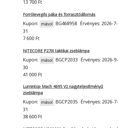
13 700 Ft
Forrólevegős páka és forrasztóállomás
Kupon:
BG468958
Érvényes: 2026-7-
másol
31
7 600 Ft
NITECORE P27iX taktikai zseblámpa
Kupon:
BGCP2033
Érvényes: 2026-9-
másol
30
41 000 Ft
Lumintop Mach 4695 V2 nagyteljesítményű
zseblámpa
Kupon:
BGCP2035
Érvényes: 2026-7-
másol
31
38 600 Ft