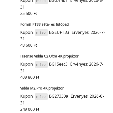
Kupon:
BGd7f4b1
Érvényes: 2026-8-
másol
31
25 500 Ft
Formill FT33 séta- és futópad
Kupon:
BGEUFT33
Érvényes: 2026-7-
másol
31
48 600 Ft
Hisense Vidda C2 Ultra 4K projektor
Kupon:
BG15eec3
Érvényes: 2026-7-
másol
31
409 800 Ft
Vidda M2 Pro 4K projektor
Kupon:
BG27330a
Érvényes: 2026-8-
másol
31
249 000 Ft