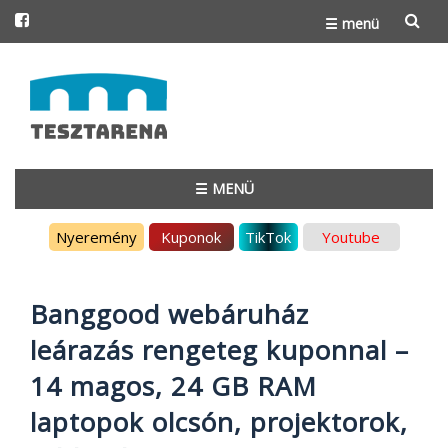
☰ menü
Skip
to
content
☰ MENÜ
Skip
Nyeremény
Kuponok
TikTok
Youtube
to
content
Banggood webáruház
leárazás rengeteg kuponnal –
14 magos, 24 GB RAM
laptopok olcsón, projektorok,