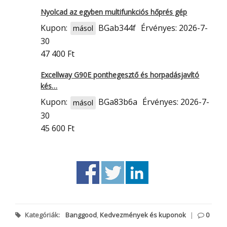
Nyolcad az egyben multifunkciós hőprés gép
Kupon:
BGab344f
Érvényes: 2026-7-
másol
30
47 400 Ft
Excellway G90E ponthegesztő és horpadásjavító
kés…
Kupon:
BGa83b6a
Érvényes: 2026-7-
másol
30
45 600 Ft
Kategóriák:
Banggood
,
Kedvezmények és kuponok
|
0