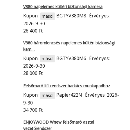
V380 napelemes kültéri biztonsági kamera
Kupon:
BGTYV380M8
Érvényes:
másol
2026-9-30
26 400 Ft
V380 háromlencsés napelemes kültéri biztonsági
kam…
Kupon:
BGTYV380M6
Érvényes:
másol
2026-9-30
28 000 Ft
Felsőmaró lift rendszer barkács munkapadhoz
Kupon:
Papier422N
Érvényes: 2026-
másol
9-30
34 700 Ft
ENJOYWOOD Wnew felsőmaró asztal
vezetőrendszer