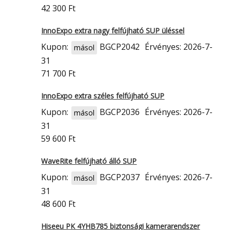
42 300 Ft
InnoExpo extra nagy felfújható SUP üléssel
Kupon:
BGCP2042
Érvényes: 2026-7-
másol
31
71 700 Ft
InnoExpo extra széles felfújható SUP
Kupon:
BGCP2036
Érvényes: 2026-7-
másol
31
59 600 Ft
WaveRite felfújható álló SUP
Kupon:
BGCP2037
Érvényes: 2026-7-
másol
31
48 600 Ft
Hiseeu PK 4YHB785 biztonsági kamerarendszer