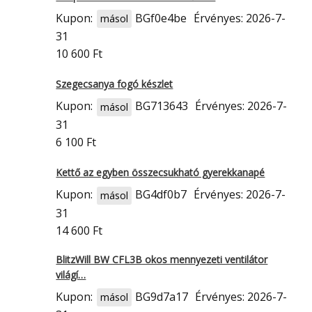
Kupon:
BGf0e4be
Érvényes: 2026-7-
másol
31
10 600 Ft
Szegecsanya fogó készlet
Kupon:
BG713643
Érvényes: 2026-7-
másol
31
6 100 Ft
Kettő az egyben összecsukható gyerekkanapé
Kupon:
BG4df0b7
Érvényes: 2026-7-
másol
31
14 600 Ft
BlitzWill BW CFL3B okos mennyezeti ventilátor
világí…
Kupon:
BG9d7a17
Érvényes: 2026-7-
másol