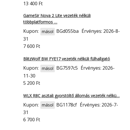
13 400 Ft
GameSir Nova 2 Lite vezeték nélküli
többplatformos …
Kupon:
BGd055ba
Érvényes: 2026-8-
másol
31
7 600 Ft
BlitzWolf BW FYE17 vezeték nélküli fülhallgató
Kupon:
BG7597c5
Érvényes: 2026-
másol
11-30
5 200 Ft
WLX R8C asztali gyorstöltő állomás vezeték nélkü…
Kupon:
BG1178cf
Érvényes: 2026-7-
másol
31
6 700 Ft