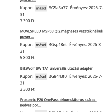
Kupon:
BG5a5a77
Érvényes: 2026-7-
másol
31
7 300 Ft
MOVESPEED MSP03 QI2 mágneses vezeték nélküli
power …
Kupon:
BGsp18et
Érvényes: 2026-8-
másol
31
5 800 Ft
BlitzWolf BW TA1 univerzális utazási adapter
Kupon:
BG8443f0
Érvényes: 2026-7-
másol
31
3 300 Ft
Proscenic P20 OnePass akkumulátoros száraz-
nedves por…