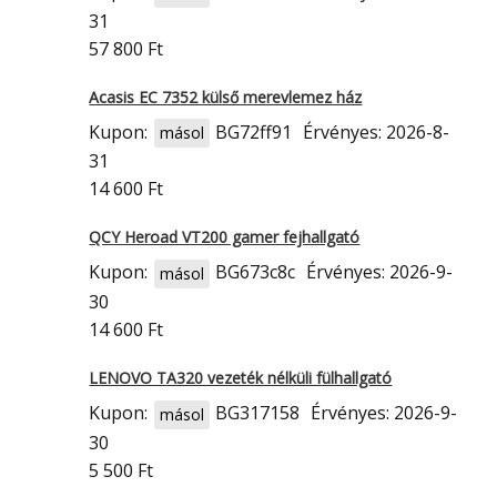
31
57 800 Ft
Acasis EC 7352 külső merevlemez ház
Kupon:
BG72ff91
Érvényes: 2026-8-
másol
31
14 600 Ft
QCY Heroad VT200 gamer fejhallgató
Kupon:
BG673c8c
Érvényes: 2026-9-
másol
30
14 600 Ft
LENOVO TA320 vezeték nélküli fülhallgató
Kupon:
BG317158
Érvényes: 2026-9-
másol
30
5 500 Ft