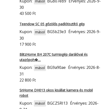
Kupon:
BGb07eb9
Érvényes: 2026-9-
másol
30
43 500 Ft
Teendow SC 05 gőzölős padlótisztító gép
Kupon:
BG5b23e3
Érvényes: 2026-9-
másol
30
17 900 Ft
BlitzHome BH 207C turmixgép darálóval és
utazópoh�…
Kupon:
BG9a90ae
Érvényes: 2026-8-
másol
31
22 800 Ft
SriHome DH013 okos kisállat kamera és mobil
robot
Kupon:
BGCZSRI13
Érvényes: 2026-
másol