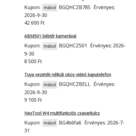
Kupon:
BGQHCZB785
Érvényes:
másol
2026-9-30
42 600 Ft
ABM501 bébiőr kamerával
Kupon:
BGQHCZ501
Érvényes: 2026-
másol
9-30
8 500 Ft
Tuya vezeték nélküli okos videó kaputelefon
Kupon:
BGQHCZBELL
Érvényes:
másol
2026-9-30
9 100 Ft
NexTool W4 multifunkciós csavarkulcs
Kupon:
BG4b6fa6
Érvényes: 2026-7-
másol
31