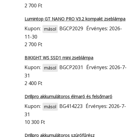
2 700 Ft
Lumintop GT NANO PRO V3.2 kompakt zseblámpa
Kupon:
BGCP2029
Érvényes: 2026-
másol
11-30
2 700 Ft
BIKIGHT WS SSD1 mini zseblámpa
Kupon:
BGCP2031
Érvényes: 2026-7-
másol
31
2 400 Ft
Drillpro akkumulátoros élmaró és felsőmaró
Kupon:
BG414223
Érvényes: 2026-7-
másol
31
10 300 Ft
Drillpro akkumulátoros szúrófűrész