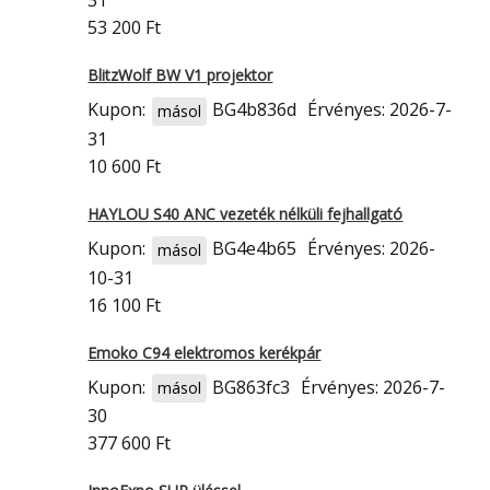
31
53 200 Ft
BlitzWolf BW V1 projektor
Kupon:
BG4b836d
Érvényes: 2026-7-
másol
31
10 600 Ft
HAYLOU S40 ANC vezeték nélküli fejhallgató
Kupon:
BG4e4b65
Érvényes: 2026-
másol
10-31
16 100 Ft
Emoko C94 elektromos kerékpár
Kupon:
BG863fc3
Érvényes: 2026-7-
másol
30
377 600 Ft