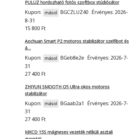
PULUZ hordozható fotós szoftbox stúdiósátor
Kupon:
BGCZLUZ40
Érvényes: 2026-
másol
8-31
15 800 Ft
Aochuan Smart P2 motoros stabilizátor szelfibot és
á…
Kupon:
BGeb8e2e
Érvényes: 2026-7-
másol
31
27 400 Ft
ZHIYUN SMOOTH Q5 Ultra okos motoros
stabilizátor
Kupon:
BGaab2a1
Érvényes: 2026-7-
másol
31
27 400 Ft
MXCD 15S mágneses vezeték nélküli asztali
gyorstöl…