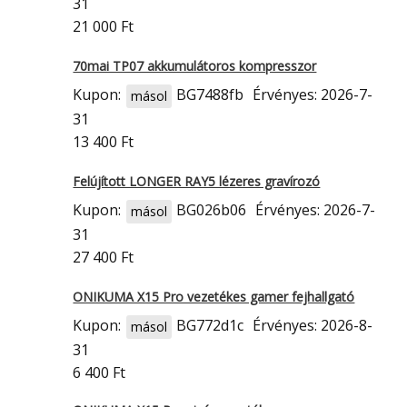
31
21 000 Ft
70mai TP07 akkumulátoros kompresszor
Kupon:
BG7488fb
Érvényes: 2026-7-
másol
31
13 400 Ft
Felújított LONGER RAY5 lézeres gravírozó
Kupon:
BG026b06
Érvényes: 2026-7-
másol
31
27 400 Ft
ONIKUMA X15 Pro vezetékes gamer fejhallgató
Kupon:
BG772d1c
Érvényes: 2026-8-
másol
31
6 400 Ft