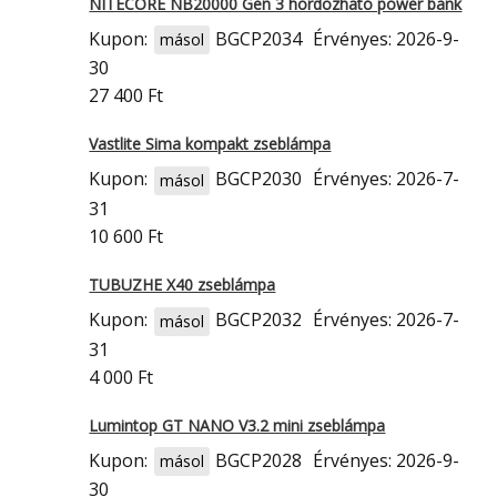
NITECORE NB20000 Gen 3 hordozható power bank
Kupon:
BGCP2034
Érvényes: 2026-9-
másol
30
27 400 Ft
Vastlite Sima kompakt zseblámpa
Kupon:
BGCP2030
Érvényes: 2026-7-
másol
31
10 600 Ft
TUBUZHE X40 zseblámpa
Kupon:
BGCP2032
Érvényes: 2026-7-
másol
31
4 000 Ft
Lumintop GT NANO V3.2 mini zseblámpa
Kupon:
BGCP2028
Érvényes: 2026-9-
másol
30