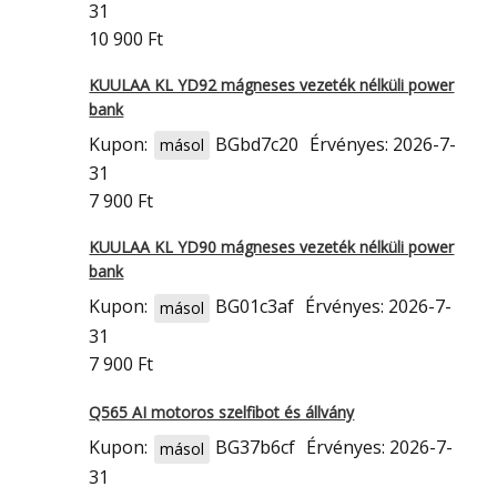
31
10 900 Ft
KUULAA KL YD92 mágneses vezeték nélküli power
bank
Kupon:
BGbd7c20
Érvényes: 2026-7-
másol
31
7 900 Ft
KUULAA KL YD90 mágneses vezeték nélküli power
bank
Kupon:
BG01c3af
Érvényes: 2026-7-
másol
31
7 900 Ft
Q565 AI motoros szelfibot és állvány
Kupon:
BG37b6cf
Érvényes: 2026-7-
másol
31