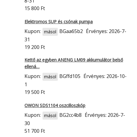
8-31
15 800 Ft
Elektromos SUP és csónak pumpa
Kupon:
BGaa65b2
Érvényes: 2026-7-
másol
31
19 200 Ft
Kettő az egyben ANENG LM09 akkumulátor belső
ellená…
Kupon:
BGffd105
Érvényes: 2026-10-
másol
1
19 500 Ft
OWON SDS1104 oszcilloszkóp
Kupon:
BG2cc4b8
Érvényes: 2026-7-
másol
30
51 700 Ft