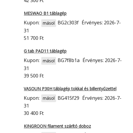
42 300 Ft
MESWAO B1 táblagép
Kupon:
BG2c303f
Érvényes: 2026-7-
másol
31
51 700 Ft
G tab PAD11 táblagép
Kupon:
BG7f8b1a
Érvényes: 2026-7-
másol
31
39 500 Ft
VASOUN P30H táblagép tokkal és billentyűzettel
Kupon:
BG415f29
Érvényes: 2026-7-
másol
31
30 400 Ft
KINGROON filament szárító doboz