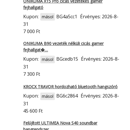
ONIKUMA X15 Pro cicás vezetékes gamer
fejhallgató
Kupon:
BG4a5cc1
Érvényes: 2026-8-
másol
31
7 000 Ft
ONIKUMA B90 vezeték nélküli cicás gamer
fejhallgat�…
Kupon:
BGcedb15
Érvényes: 2026-8-
másol
31
7 300 Ft
KROCX TRAVOR hordozható bluetooth hangszóró
Kupon:
BG6c2864
Érvényes: 2026-8-
másol
31
45 600 Ft
Felújított ULTIMEA Nova S40 soundbar
hangrendszer