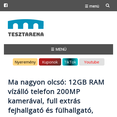
☰ menü
Skip
to
content
☰ MENÜ
Skip
Nyeremény
Kuponok
TikTok
Youtube
to
content
Ma nagyon olcsó: 12GB RAM
vízálló telefon 200MP
kamerával, full extrás
fejhallgató és fülhallgató,