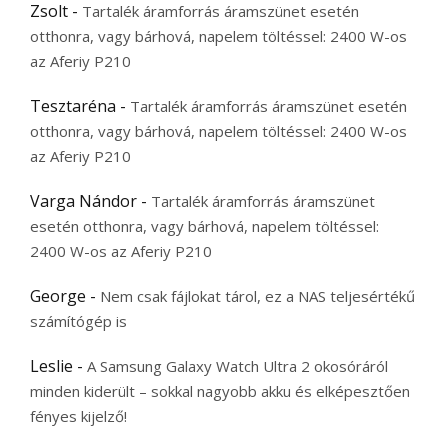
Zsolt
-
Tartalék áramforrás áramszünet esetén
otthonra, vagy bárhová, napelem töltéssel: 2400 W-os
az Aferiy P210
Tesztaréna
-
Tartalék áramforrás áramszünet esetén
otthonra, vagy bárhová, napelem töltéssel: 2400 W-os
az Aferiy P210
Varga Nándor
-
Tartalék áramforrás áramszünet
esetén otthonra, vagy bárhová, napelem töltéssel:
2400 W-os az Aferiy P210
George
-
Nem csak fájlokat tárol, ez a NAS teljesértékű
számítógép is
Leslie
-
A Samsung Galaxy Watch Ultra 2 okosóráról
minden kiderült – sokkal nagyobb akku és elképesztően
fényes kijelző!