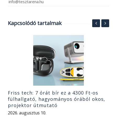
info@tesztarena.hu
Kapcsolódó tartalmak
y
N
s
h
or
r
2
Friss tech: 7 órát bír ez a 4300 Ft-os
fülhallgató, hagyományos órából okos,
projektor útmutató
2026. augusztus 10.