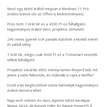
Most egy ebéd árából megvan a Windows 11 Pro
örökös licence (és az Office is kedvezményes)
Friss tech: 7 órát bír ez a 4300 Ft-os fülhallgató,
hagyományos órából okos, projektor útmutató
240 centis gyerek SUP pandás külsővel: a kisebb méret
itt valódi előny
7 órát bír, mégis csak 4300 Ft ez a Tronsmart vezeték
nélküli fülhallgató
Projektor vásárlás előtt: mennyi lumen fényerő kell, mit
jelent a natív felbontás, és működik-e rajta a Netflix?
Ezzel a kis kiegészítővel szinte bármelyik hagyományos
órából okosóra lehet
Napi tech: ötletes és okos, kijelzős hátsó kerékpár
lámpa, olcsó, de komoly roller és Xiaomi HyperOS 4