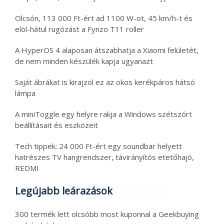
Olcsón, 113 000 Ft-ért ad 1100 W-ot, 45 km/h-t és
elöl-hátul rugózást a Fynzo T11 roller
A HyperOS 4 alaposan átszabhatja a Xiaomi felületét,
de nem minden készülék kapja ugyanazt
Saját ábrákat is kirajzol ez az okos kerékpáros hátsó
lámpa
A miniToggle egy helyre rakja a Windows szétszórt
beállításait és eszközeit
Tech tippek: 24 000 Ft-ért egy soundbar helyett
hatrészes TV hangrendszer, távirányítós etetőhajó,
REDMI
Legújabb leárazások
300 termék lett olcsóbb most kuponnal a Geekbuying