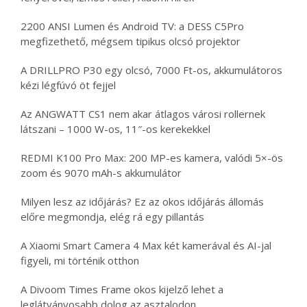
2200 ANSI Lumen és Android TV: a DESS C5Pro
megfizethető, mégsem tipikus olcsó projektor
A DRILLPRO P30 egy olcsó, 7000 Ft-os, akkumulátoros
kézi légfúvó öt fejjel
Az ANGWATT CS1 nem akar átlagos városi rollernek
látszani – 1000 W-os, 11″-os kerekekkel
REDMI K100 Pro Max: 200 MP-es kamera, valódi 5×-ös
zoom és 9070 mAh-s akkumulátor
Milyen lesz az időjárás? Ez az okos időjárás állomás
előre megmondja, elég rá egy pillantás
A Xiaomi Smart Camera 4 Max két kamerával és AI-jal
figyeli, mi történik otthon
A Divoom Times Frame okos kijelző lehet a
leglátványosabb dolog az asztalodon