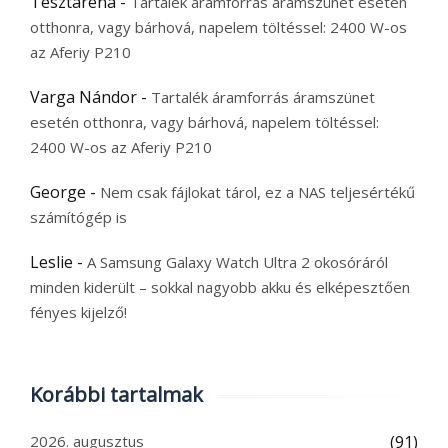
Tesztaréna
-
Tartalék áramforrás áramszünet esetén
otthonra, vagy bárhová, napelem töltéssel: 2400 W-os
az Aferiy P210
Varga Nándor
-
Tartalék áramforrás áramszünet
esetén otthonra, vagy bárhová, napelem töltéssel:
2400 W-os az Aferiy P210
George
-
Nem csak fájlokat tárol, ez a NAS teljesértékű
számítógép is
Leslie
-
A Samsung Galaxy Watch Ultra 2 okosóráról
minden kiderült – sokkal nagyobb akku és elképesztően
fényes kijelző!
Korábbi tartalmak
2026. augusztus
(91)