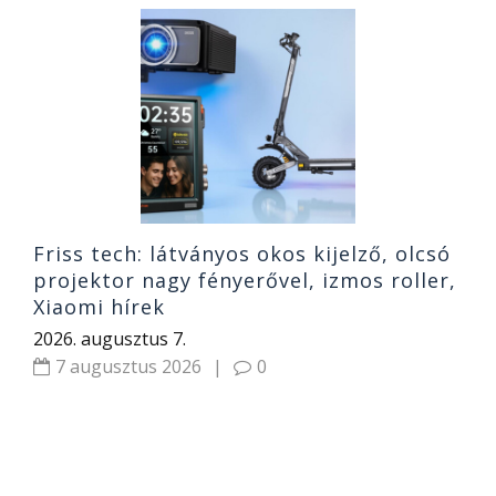
S
h
o
2
Friss tech: látványos okos kijelző, olcsó
projektor nagy fényerővel, izmos roller,
Xiaomi hírek
2026. augusztus 7.
7 augusztus 2026
|
0