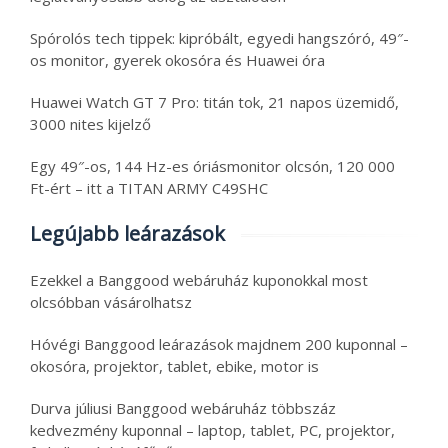
Spórolós tech tippek: kipróbált, egyedi hangszóró, 49″-
os monitor, gyerek okosóra és Huawei óra
Huawei Watch GT 7 Pro: titán tok, 21 napos üzemidő,
3000 nites kijelző
Egy 49″-os, 144 Hz-es óriásmonitor olcsón, 120 000
Ft-ért – itt a TITAN ARMY C49SHC
Legújabb leárazások
Ezekkel a Banggood webáruház kuponokkal most
olcsóbban vásárolhatsz
Hóvégi Banggood leárazások majdnem 200 kuponnal –
okosóra, projektor, tablet, ebike, motor is
Durva júliusi Banggood webáruház többszáz
kedvezmény kuponnal – laptop, tablet, PC, projektor,