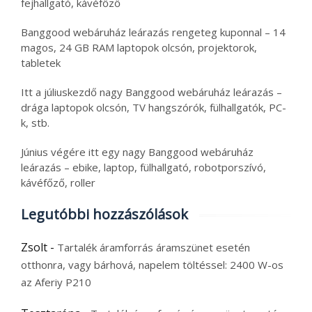
fejhallgató, kávéfőző
Banggood webáruház leárazás rengeteg kuponnal – 14
magos, 24 GB RAM laptopok olcsón, projektorok,
tabletek
Itt a júliuskezdő nagy Banggood webáruház leárazás –
drága laptopok olcsón, TV hangszórók, fülhallgatók, PC-
k, stb.
Június végére itt egy nagy Banggood webáruház
leárazás – ebike, laptop, fülhallgató, robotporszívó,
kávéfőző, roller
Legutóbbi hozzászólások
Zsolt
-
Tartalék áramforrás áramszünet esetén
otthonra, vagy bárhová, napelem töltéssel: 2400 W-os
az Aferiy P210