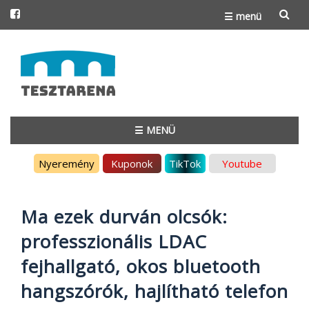
☰ menü
Skip
to
content
☰ MENÜ
Skip
Nyeremény
Kuponok
TikTok
Youtube
to
content
Ma ezek durván olcsók:
professzionális LDAC
fejhallgató, okos bluetooth
hangszórók, hajlítható telefon