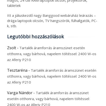
magos, 24 GB RAM laptopok olcsón, projektorok,
tabletek
Itt a júliuskezdő nagy Banggood webáruház leárazás –
drága laptopok olcsón, TV hangszórók, fülhallgatók, PC-
k, stb.
Legutóbbi hozzászólások
Zsolt
-
Tartalék áramforrás áramszünet esetén
otthonra, vagy bárhová, napelem töltéssel: 2400 W-os
az Aferiy P210
Tesztaréna
-
Tartalék áramforrás áramszünet esetén
otthonra, vagy bárhová, napelem töltéssel: 2400 W-os
az Aferiy P210
Varga Nándor
-
Tartalék áramforrás áramszünet
esetén otthonra, vagy bárhová, napelem töltéssel:
2400 W-os az Aferiy P210