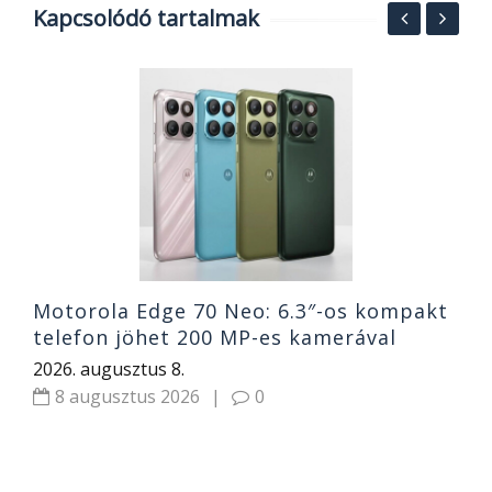
Kapcsolódó tartalmak
a,
R
R
2
Motorola Edge 70 Neo: 6.3″-os kompakt
telefon jöhet 200 MP-es kamerával
2026. augusztus 8.
8 augusztus 2026
|
0