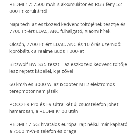
REDMI 17: 7500 mAh-s akkumulátor és RGB fény 52
000 Ft körüli ártól
Napi tech: az eszközeid kedvenc töltőjének tesztje és
7700 Ft-ért LDAC, ANC fülhallgató, Xiaomi hírek
Olcsón, 7700 Ft-ért LDAC, ANC és 10 órás üzemidő:
kipróbáltuk a realme Buds T200-at
Blitzwolf BW-S35 teszt – az eszközeid kedvenc töltője
lesz rejtett kábellel, kijelzővel
60 km/h és 3000 W: az iScooter MT2 elektromos
terepmotor nem játék
POCO F9 Pro és F9 Ultra: két új csúcstelefon jöhet
hamarosan, a REDMI K100 után
REDMI 17 5G: hivatalos európai rajt nélkül már kapható
a 7500 mAh-s telefon és drága