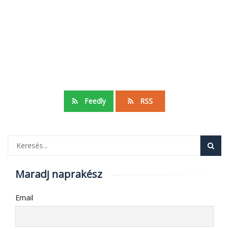
Feedly
RSS
Maradj naprakész
Email