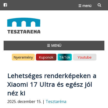
☰ menü
Skip
to
content
☰ MENÜ
Skip
Nyeremény
Kuponok
TikTok
Youtube
to
content
Lehetséges renderképeken a
Xiaomi 17 Ultra és egész jól
néz ki
2025. december 15. |
Tesztaréna