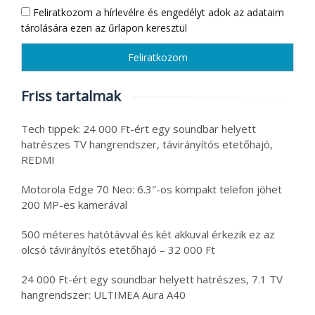
Feliratkozom a hírlevélre és engedélyt adok az adataim
tárolására ezen az űrlapon keresztül
Friss tartalmak
Tech tippek: 24 000 Ft-ért egy soundbar helyett
hatrészes TV hangrendszer, távirányítós etetőhajó,
REDMI
Motorola Edge 70 Neo: 6.3″-os kompakt telefon jöhet
200 MP-es kamerával
500 méteres hatótávval és két akkuval érkezik ez az
olcsó távirányítós etetőhajó – 32 000 Ft
24 000 Ft-ért egy soundbar helyett hatrészes, 7.1 TV
hangrendszer: ULTIMEA Aura A40