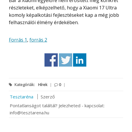
Bár a Xiaomi egyelőre nem erősített meg konkrét
részleteket, elképzelhető, hogy a Xiaomi 17 Ultra
komoly képalkotási fejlesztéseket kap a még jobb
felhasználói élmény érdekében.
Forrás 1
,
forrás 2
Kategóriák:
Hírek
|
0
|
Tesztaréna
Szerző
Pontatlanságot találtál? Jelezheted - kapcsolat:
info@tesztarena.hu