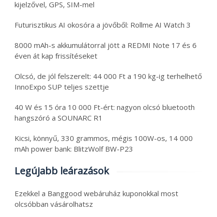
kijelzővel, GPS, SIM-mel
Futurisztikus AI okosóra a jövőből: Rollme AI Watch 3
8000 mAh-s akkumulátorral jött a REDMI Note 17 és 6
éven át kap frissítéseket
Olcsó, de jól felszerelt: 44 000 Ft a 190 kg-ig terhelhető
InnoExpo SUP teljes szettje
40 W és 15 óra 10 000 Ft-ért: nagyon olcsó bluetooth
hangszóró a SOUNARC R1
Kicsi, könnyű, 330 grammos, mégis 100W-os, 14 000
mAh power bank: BlitzWolf BW-P23
Legújabb leárazások
Ezekkel a Banggood webáruház kuponokkal most
olcsóbban vásárolhatsz