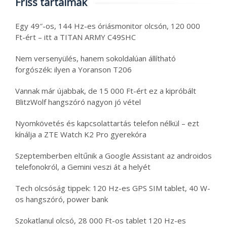
Friss tartalmak
Egy 49″-os, 144 Hz-es óriásmonitor olcsón, 120 000
Ft-ért – itt a TITAN ARMY C49SHC
Nem versenyülés, hanem sokoldalúan állítható
forgószék: ilyen a Yoranson T206
Vannak már újabbak, de 15 000 Ft-ért ez a kipróbált
BlitzWolf hangszóró nagyon jó vétel
Nyomkövetés és kapcsolattartás telefon nélkül – ezt
kínálja a ZTE Watch K2 Pro gyerekóra
Szeptemberben eltűnik a Google Assistant az androidos
telefonokról, a Gemini veszi át a helyét
Tech olcsóság tippek: 120 Hz-es GPS SIM tablet, 40 W-
os hangszóró, power bank
Szokatlanul olcsó, 28 000 Ft-os tablet 120 Hz-es