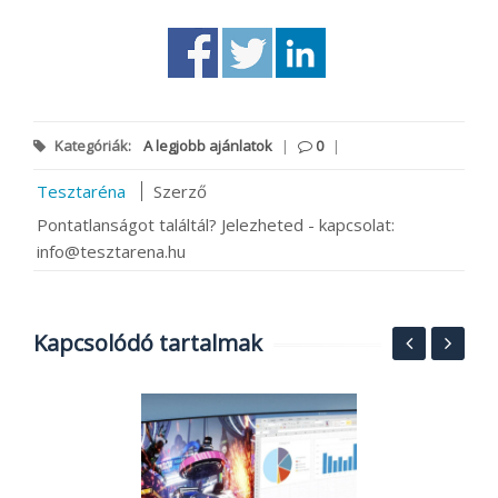
Kategóriák:
A legjobb ajánlatok
|
0
|
Tesztaréna
Szerző
Pontatlanságot találtál? Jelezheted - kapcsolat:
info@tesztarena.hu
Kapcsolódó tartalmak
V
a
j