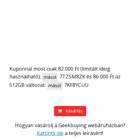
Kuponnal most csak 82 000 Ft (limitált ideig
használható):
7TZSM8ZK
és 86 000 Ft az
másol
512GB változat:
7KF8YCUU
másol
Vásárlás
Hogyan vásárolj a Geekbuying webáruházban?
Kattints ide
a teljes leírásért!