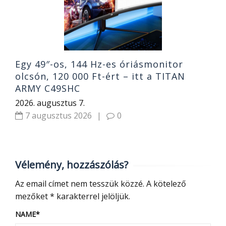
2
Egy 49″-os, 144 Hz-es óriásmonitor
olcsón, 120 000 Ft-ért – itt a TITAN
ARMY C49SHC
2026. augusztus 7.
7 augusztus 2026
|
0
Vélemény, hozzászólás?
Az email címet nem tesszük közzé.
A kötelező
mezőket
*
karakterrel jelöljük.
NAME
*