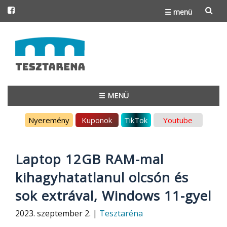
☰ menü
Skip
to
content
☰ MENÜ
Skip
Nyeremény
Kuponok
TikTok
Youtube
to
content
Laptop 12GB RAM-mal
kihagyhatatlanul olcsón és
sok extrával, Windows 11-gyel
2023. szeptember 2. |
Tesztaréna