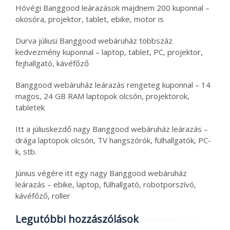
Hóvégi Banggood leárazások majdnem 200 kuponnal –
okosóra, projektor, tablet, ebike, motor is
Durva júliusi Banggood webáruház többszáz
kedvezmény kuponnal – laptop, tablet, PC, projektor,
fejhallgató, kávéfőző
Banggood webáruház leárazás rengeteg kuponnal – 14
magos, 24 GB RAM laptopok olcsón, projektorok,
tabletek
Itt a júliuskezdő nagy Banggood webáruház leárazás –
drága laptopok olcsón, TV hangszórók, fülhallgatók, PC-
k, stb.
Június végére itt egy nagy Banggood webáruház
leárazás – ebike, laptop, fülhallgató, robotporszívó,
kávéfőző, roller
Legutóbbi hozzászólások