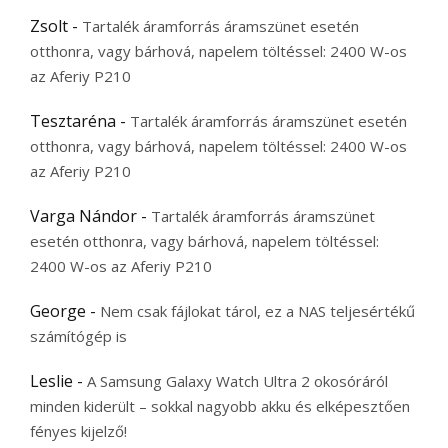
Zsolt
-
Tartalék áramforrás áramszünet esetén
otthonra, vagy bárhová, napelem töltéssel: 2400 W-os
az Aferiy P210
Tesztaréna
-
Tartalék áramforrás áramszünet esetén
otthonra, vagy bárhová, napelem töltéssel: 2400 W-os
az Aferiy P210
Varga Nándor
-
Tartalék áramforrás áramszünet
esetén otthonra, vagy bárhová, napelem töltéssel:
2400 W-os az Aferiy P210
George
-
Nem csak fájlokat tárol, ez a NAS teljesértékű
számítógép is
Leslie
-
A Samsung Galaxy Watch Ultra 2 okosóráról
minden kiderült – sokkal nagyobb akku és elképesztően
fényes kijelző!