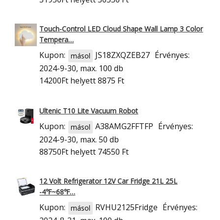
Touch-Control LED Cloud Shape Wall Lamp 3 Color
Tempera…
Kupon:
JS18ZXQZEB27
Érvényes:
másol
2024-9-30, max. 100 db
14200Ft
helyett 8875 Ft
Ultenic T10 Lite Vacuum Robot
Kupon:
A38AMG2FFTFP
Érvényes:
másol
2024-9-30, max. 50 db
88750Ft
helyett 74550 Ft
12 Volt Refrigerator 12V Car Fridge 21L 25L
-4℉~68℉…
Kupon:
RVHU2125Fridge
Érvényes:
másol