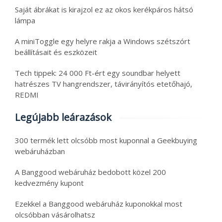
Saját ábrákat is kirajzol ez az okos kerékpáros hátsó
lámpa
A miniToggle egy helyre rakja a Windows szétszórt
beállításait és eszközeit
Tech tippek: 24 000 Ft-ért egy soundbar helyett
hatrészes TV hangrendszer, távirányítós etetőhajó,
REDMI
Legújabb leárazások
300 termék lett olcsóbb most kuponnal a Geekbuying
webáruházban
A Banggood webáruház bedobott közel 200
kedvezmény kupont
Ezekkel a Banggood webáruház kuponokkal most
olcsóbban vásárolhatsz