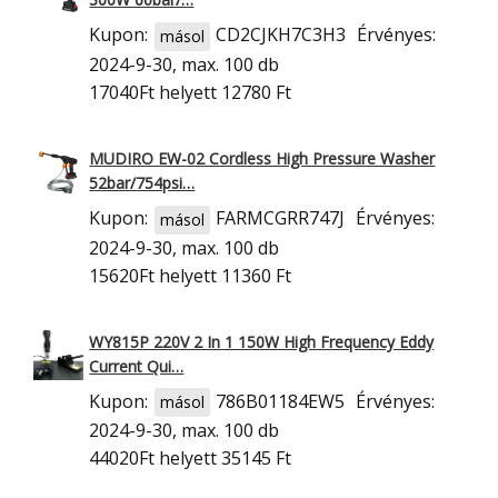
Kupon:
CD2CJKH7C3H3
Érvényes:
másol
2024-9-30, max. 100 db
17040Ft
helyett 12780 Ft
MUDIRO EW-02 Cordless High Pressure Washer
52bar/754psi…
Kupon:
FARMCGRR747J
Érvényes:
másol
2024-9-30, max. 100 db
15620Ft
helyett 11360 Ft
WY815P 220V 2 In 1 150W High Frequency Eddy
Current Qui…
Kupon:
786B01184EW5
Érvényes:
másol
2024-9-30, max. 100 db
44020Ft
helyett 35145 Ft