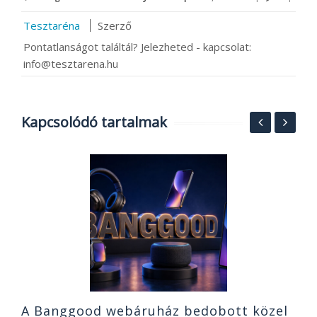
Tesztaréna
Szerző
Pontatlanságot találtál? Jelezheted - kapcsolat:
info@tesztarena.hu
Kapcsolódó tartalmak
eg
E
k
k
v
20
A Banggood webáruház bedobott közel