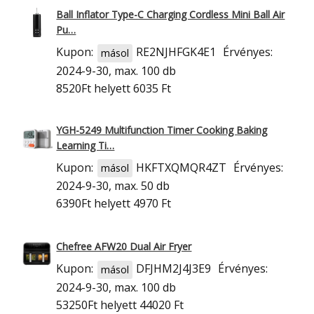
Ball Inflator Type-C Charging Cordless Mini Ball Air
Pu…
Kupon:
RE2NJHFGK4E1
Érvényes:
másol
2024-9-30, max. 100 db
8520Ft
helyett 6035 Ft
YGH-5249 Multifunction Timer Cooking Baking
Learning Ti…
Kupon:
HKFTXQMQR4ZT
Érvényes:
másol
2024-9-30, max. 50 db
6390Ft
helyett 4970 Ft
Chefree AFW20 Dual Air Fryer
Kupon:
DFJHM2J4J3E9
Érvényes:
másol
2024-9-30, max. 100 db
53250Ft
helyett 44020 Ft