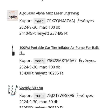
AlgoLaser Alpha MK2 Laser Engraving
Kupon:
CRXZQH4AZAAJ
Érvényes:
másol
2024-9-30, max. 100 db
241045Ft
helyett 237495 Ft
100Psi Portable Car Tire Inflator Air Pump For Balls
El…
Kupon:
YSG22M8YM6V7
Érvényes:
másol
2024-9-30, max. 100 db
13490Ft
helyett 10295 Ft
Vactidy Blitz V8
Kupon:
ZBJ219WFSK96
Érvényes:
másol
2024-9-30, max. 50 db
31950Ft
helyett 30530 Ft