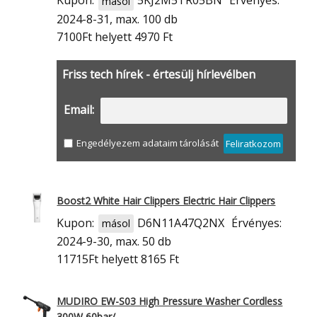
Kupon:
5KJ2M5TR05BN
Érvényes:
másol
2024-8-31, max. 100 db
7100Ft
helyett 4970 Ft
Friss tech hírek - értesülj hírlevélben
Email:
Engedélyezem adataim tárolását
Feliratkozom
Boost2 White Hair Clippers Electric Hair Clippers
Kupon:
D6N11A47Q2NX
Érvényes:
másol
2024-9-30, max. 50 db
11715Ft
helyett 8165 Ft
MUDIRO EW-S03 High Pressure Washer Cordless
300W 60bar/…