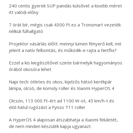
240 centis gyerek SUP pandás külsővel: a kisebb méret
itt valódi előny
7 órát bír, mégis csak 4300 Ft ez a Tronsmart vezeték
nélküli fülhallgató
Projektor vásárlás előtt: mennyi lumen fényerő kell, mit
jelent a natív felbontás, és működik-e rajta a Netflix?
Ezzel a kis kiegészítővel szinte bármelyik hagyományos
órából okosóra lehet
Napi tech: ötletes és okos, kijelzős hátsó kerékpár
lámpa, olcsó, de komoly roller és Xiaomi HyperOS 4
Olcsón, 113 000 Ft-ért ad 1100 W-ot, 45 km/h-t és
elöl-hátul rugózást a Fynzo T11 roller
A HyperOS 4 alaposan átszabhatja a Xiaomi felületét,
de nem minden készülék kapja ugyanazt