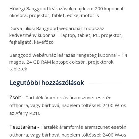
Hóvégi Banggood leárazások majdnem 200 kuponnal –
okosóra, projektor, tablet, ebike, motor is
Durva júliusi Banggood webáruház többszáz
kedvezmény kuponnal – laptop, tablet, PC, projektor,
fejhallgató, kávéfőző
Banggood webáruház leárazás rengeteg kuponnal – 14
magos, 24 GB RAM laptopok olcsón, projektorok,
tabletek
Legutóbbi hozzászólások
Zsolt
-
Tartalék áramforrás áramszünet esetén
otthonra, vagy bárhová, napelem töltéssel: 2400 W-os
az Aferiy P210
Tesztaréna
-
Tartalék áramforrás áramszünet esetén
otthonra, vagy bárhová, napelem töltéssel: 2400 W-os