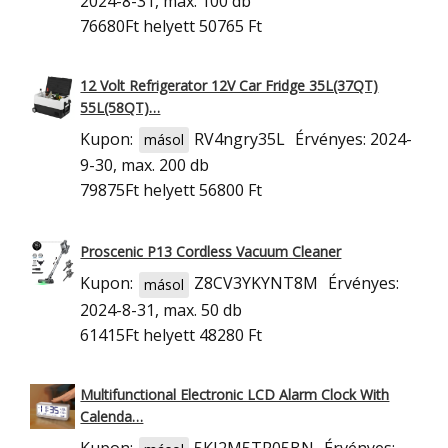
2024-8-31, max. 100 db
76680Ft
helyett 50765 Ft
12 Volt Refrigerator 12V Car Fridge 35L(37QT)
55L(58QT)…
Kupon:
RV4ngry35L
Érvényes: 2024-
másol
9-30, max. 200 db
79875Ft
helyett 56800 Ft
Proscenic P13 Cordless Vacuum Cleaner
Kupon:
Z8CV3YKYNT8M
Érvényes:
másol
2024-8-31, max. 50 db
61415Ft
helyett 48280 Ft
Multifunctional Electronic LCD Alarm Clock With
Calenda…