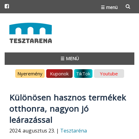
☰ menü
Skip
to
content
☰ MENÜ
Skip
Nyeremény
Kuponok
TikTok
Youtube
to
content
Különösen hasznos termékek
otthonra, nagyon jó
leárazással
2024. augusztus 23. |
Tesztaréna