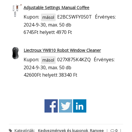
Adjustable Settings Manual Coffee
Kupon:
E2BCSWFY050T
Érvényes:
másol
2024-9-30, max. 50 db
6745Ft
helyett 4970 Ft
Liectroux YW810 Robot Window Cleaner
Kupon:
027X875K4KZQ
Érvényes:
másol
2024-9-30, max. 50 db
42600Ft
helyett 38340 Ft
Kategóriák:
Kedvezmények és kuponok
,
Ranvee
|
0
|