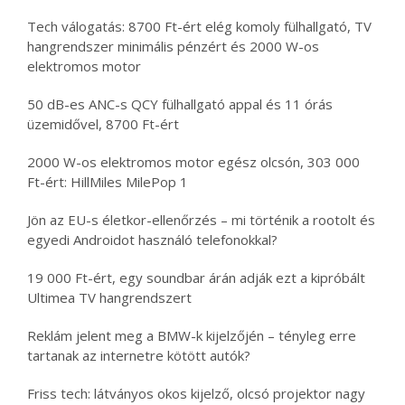
Tech válogatás: 8700 Ft-ért elég komoly fülhallgató, TV
hangrendszer minimális pénzért és 2000 W-os
elektromos motor
50 dB-es ANC-s QCY fülhallgató appal és 11 órás
üzemidővel, 8700 Ft-ért
2000 W-os elektromos motor egész olcsón, 303 000
Ft-ért: HillMiles MilePop 1
Jön az EU-s életkor-ellenőrzés – mi történik a rootolt és
egyedi Androidot használó telefonokkal?
19 000 Ft-ért, egy soundbar árán adják ezt a kipróbált
Ultimea TV hangrendszert
Reklám jelent meg a BMW-k kijelzőjén – tényleg erre
tartanak az internetre kötött autók?
Friss tech: látványos okos kijelző, olcsó projektor nagy