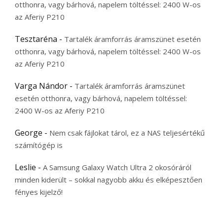
otthonra, vagy bárhová, napelem töltéssel: 2400 W-os
az Aferiy P210
Tesztaréna
-
Tartalék áramforrás áramszünet esetén
otthonra, vagy bárhová, napelem töltéssel: 2400 W-os
az Aferiy P210
Varga Nándor
-
Tartalék áramforrás áramszünet
esetén otthonra, vagy bárhová, napelem töltéssel:
2400 W-os az Aferiy P210
George
-
Nem csak fájlokat tárol, ez a NAS teljesértékű
számítógép is
Leslie
-
A Samsung Galaxy Watch Ultra 2 okosóráról
minden kiderült – sokkal nagyobb akku és elképesztően
fényes kijelző!