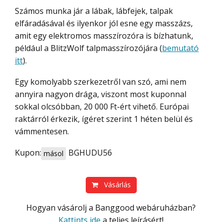
Számos munka jár a lábak, lábfejek, talpak
elfáradásával és ilyenkor jól esne egy masszázs,
amit egy elektromos masszírozóra is bízhatunk,
például a BlitzWolf talpmasszírozójára (
bemutató
itt
).
Egy komolyabb szerkezetről van szó, ami nem
annyira nagyon drága, viszont most kuponnal
sokkal olcsóbban, 20 000 Ft-ért vihető. Európai
raktárról érkezik, ígéret szerint 1 héten belül és
vámmentesen.
Kupon:
BGHUDU56
másol
Vásárlás
Hogyan vásárolj a Banggood webáruházban?
Kattints ide
a teljes leírásért!