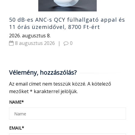
50 dB-es ANC-s QCY fülhallgató appal és
11 órás üzemidővel, 8700 Ft-ért
2026. augusztus 8.
8 augusztus 2026
|
0
Vélemény, hozzászólás?
Az email címet nem tesszük közzé.
A kötelező
mezőket
*
karakterrel jelöljük.
NAME
*
EMAIL
*