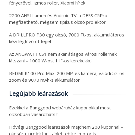
fényerővel, izmos roller, Xiaomi hírek
2200 ANSI Lumen és Android TV: a DESS C5Pro
megfizethető, mégsem tipikus olcsó projektor
A DRILLPRO P30 egy olcsó, 7000 Ft-os, akkumulátoros
kézi légfúvó öt fejjel
Az ANGWATT CS1 nem akar átlagos városi rollernek
látszani – 1000 W-os, 11″-os kerekekkel
REDMI K100 Pro Max: 200 MP-es kamera, valódi 5×-ös
zoom és 9070 mAh-s akkumulátor
Legújabb leárazások
Ezekkel a Banggood webáruház kuponokkal most
olcsóbban vásárolhatsz
Hóvégi Banggood leárazások majdnem 200 kuponnal –
okosóra, projektor, tablet, ebike, motor is