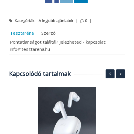
Kategóriák:
A legjobb ajánlatok
|
0
|
Tesztaréna
Szerző
Pontatlanságot találtál? Jelezheted - kapcsolat:
info@tesztarena.hu
Kapcsolódó tartalmak
1
g
e
h
2