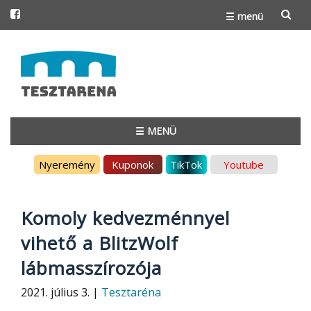
☰ menü
Skip
to
content
☰ MENÜ
Skip
Nyeremény
Kuponok
TikTok
Youtube
to
content
Komoly kedvezménnyel
vihető a BlitzWolf
lábmasszírozója
2021. július 3. |
Tesztaréna