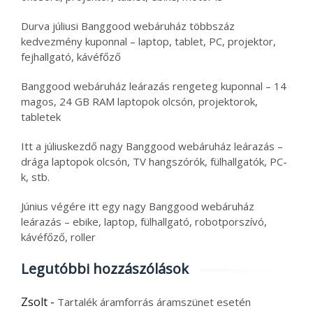
Durva júliusi Banggood webáruház többszáz
kedvezmény kuponnal – laptop, tablet, PC, projektor,
fejhallgató, kávéfőző
Banggood webáruház leárazás rengeteg kuponnal – 14
magos, 24 GB RAM laptopok olcsón, projektorok,
tabletek
Itt a júliuskezdő nagy Banggood webáruház leárazás –
drága laptopok olcsón, TV hangszórók, fülhallgatók, PC-
k, stb.
Június végére itt egy nagy Banggood webáruház
leárazás – ebike, laptop, fülhallgató, robotporszívó,
kávéfőző, roller
Legutóbbi hozzászólások
Zsolt
-
Tartalék áramforrás áramszünet esetén