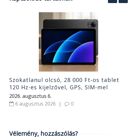
,
O
k
s
2
Szokatlanul olcsó, 28 000 Ft-os tablet
120 Hz-es kijelzővel, GPS, SIM-mel
2026. augusztus 6.
6 augusztus 2026
|
0
Vélemény, hozzászólás?