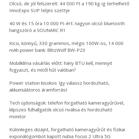
Olcsó, de jól felszerelt: 44 000 Ft a 190 kg-ig terhelhető
InnoExpo SUP teljes szettje
40 W és 15 óra 10 000 Ft-ért: nagyon olcsó bluetooth
hangszóró a SOUNARC R1
Kicsi, könnyű, 330 grammos, mégis 100W-os, 14 000
mAh power bank: BlitzWolf BW-P23
Mobilklíma vásárlás előtt: hány BTU kell, mennyit
fogyaszt, és mitől hűt valóban?
Power station kisokos: így válassz hordozható,
akkumulátoros áramforrást
Tech újdonságok: telefon forgatható kameragyűrűvel,
klipszes fülhallgatók olcsó riválisa és hordozható
monitor
Különleges dizájnt, forgatható kameragyűrűt és fizikai
exponálógombot kapott nubia Focus 2 Ultra 5G