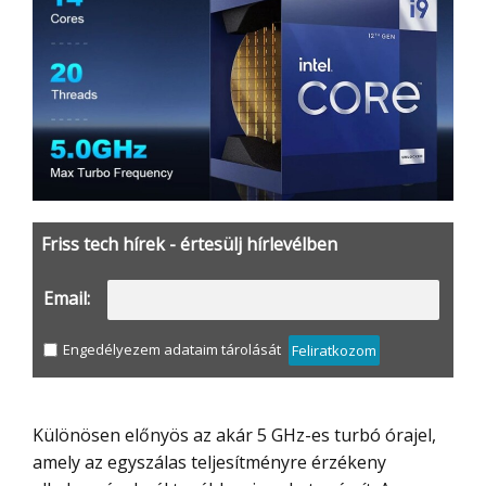
Friss tech hírek - értesülj hírlevélben
Email:
Engedélyezem adataim tárolását
Feliratkozom
Különösen előnyös az akár 5 GHz-es turbó órajel,
amely az egyszálas teljesítményre érzékeny