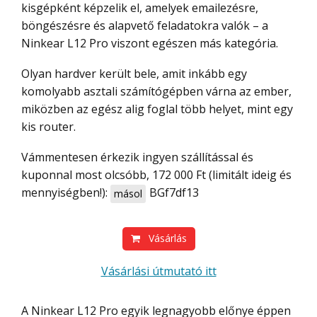
kisgépként képzelik el, amelyek emailezésre,
böngészésre és alapvető feladatokra valók – a
Ninkear L12 Pro viszont egészen más kategória.
Olyan hardver került bele, amit inkább egy
komolyabb asztali számítógépben várna az ember,
miközben az egész alig foglal több helyet, mint egy
kis router.
Vámmentesen érkezik ingyen szállítással és
kuponnal most olcsóbb, 172 000 Ft (limitált ideig és
mennyiségben!):
BGf7df13
másol
Vásárlás
Vásárlási útmutató itt
A Ninkear L12 Pro egyik legnagyobb előnye éppen