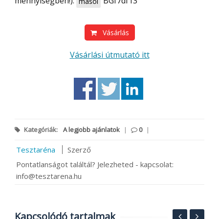
mennyiségben!):
BGf7df13
másol
Vásárlás
Vásárlási útmutató itt
Kategóriák:
A legjobb ajánlatok
|
0
|
Tesztaréna
Szerző
Pontatlanságot találtál? Jelezheted - kapcsolat:
info@tesztarena.hu
Kapcsolódó tartalmak