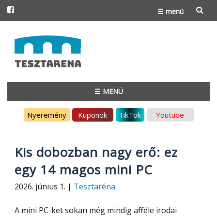
☰ menü
Skip
to
content
☰ MENÜ
Skip
Nyeremény
Kuponok
TikTok
Youtube
to
content
Kis dobozban nagy erő: ez
egy 14 magos mini PC
2026. június 1. |
Tesztaréna
A mini PC-ket sokan még mindig afféle irodai