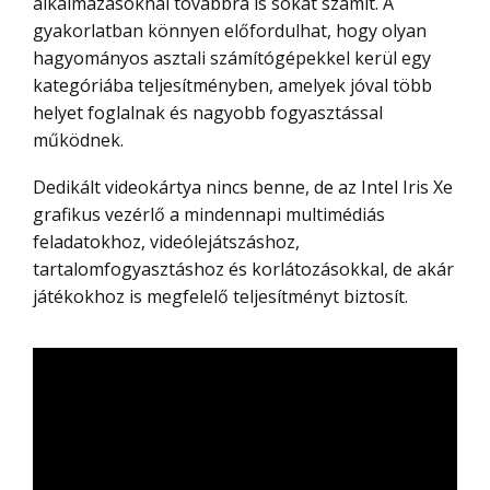
alkalmazásoknál továbbra is sokat számít. A
gyakorlatban könnyen előfordulhat, hogy olyan
hagyományos asztali számítógépekkel kerül egy
kategóriába teljesítményben, amelyek jóval több
helyet foglalnak és nagyobb fogyasztással
működnek.
Dedikált videokártya nincs benne, de az Intel Iris Xe
grafikus vezérlő a mindennapi multimédiás
feladatokhoz, videólejátszáshoz,
tartalomfogyasztáshoz és korlátozásokkal, de akár
játékokhoz is megfelelő teljesítményt biztosít.