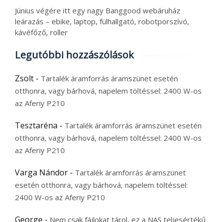
Június végére itt egy nagy Banggood webáruház
leárazás – ebike, laptop, fülhallgató, robotporszívó,
kávéfőző, roller
Legutóbbi hozzászólások
Zsolt
-
Tartalék áramforrás áramszünet esetén
otthonra, vagy bárhová, napelem töltéssel: 2400 W-os
az Aferiy P210
Tesztaréna
-
Tartalék áramforrás áramszünet esetén
otthonra, vagy bárhová, napelem töltéssel: 2400 W-os
az Aferiy P210
Varga Nándor
-
Tartalék áramforrás áramszünet
esetén otthonra, vagy bárhová, napelem töltéssel:
2400 W-os az Aferiy P210
George
-
Nem csak fájlokat tárol, ez a NAS teljesértékű