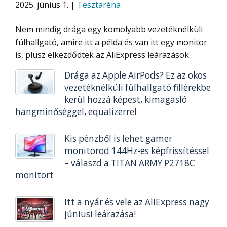
2025. június 1. |
Tesztaréna
Nem mindig drága egy komolyabb vezetéknélküli
fülhallgató, amire itt a példa és van itt egy monitor
is, plusz elkezdődtek az AliExpress leárazások.
Drága az Apple AirPods? Ez az okos
vezetéknélküli fülhallgató fillérekbe
kerül hozzá képest, kimagasló
hangminőséggel, equalizerrel
Kis pénzből is lehet gamer
monitorod 144Hz-es képfrissítéssel
– válaszd a TITAN ARMY P2718C
monitort
Itt a nyár és vele az AliExpress nagy
júniusi leárazása!