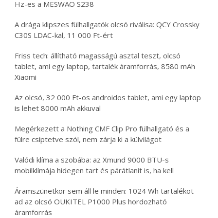
Hz-es a MESWAO S238
A drága klipszes fülhallgatók olcsó riválisa: QCY Crossky
C30S LDAC-kal, 11 000 Ft-ért
Friss tech: állítható magasságú asztal teszt, olcsó
tablet, ami egy laptop, tartalék áramforrás, 8580 mAh
Xiaomi
Az olcsó, 32 000 Ft-os androidos tablet, ami egy laptop
is lehet 8000 mAh akkuval
Megérkezett a Nothing CMF Clip Pro fülhallgató és a
fülre csíptetve szól, nem zárja ki a külvilágot
Valódi klíma a szobába: az Xmund 9000 BTU-s
mobilklímája hidegen tart és párátlanít is, ha kell
Áramszünetkor sem áll le minden: 1024 Wh tartalékot
ad az olcsó OUKITEL P1000 Plus hordozható
áramforrás