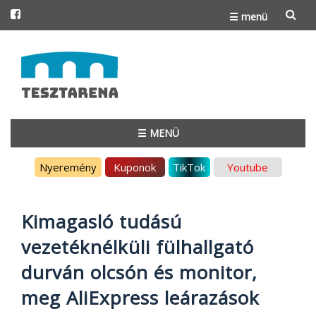
☰ menü
Skip
to
content
☰ MENÜ
Skip
Nyeremény
Kuponok
TikTok
Youtube
to
content
Kimagasló tudású
vezetéknélküli fülhallgató
durván olcsón és monitor,
meg AliExpress leárazások