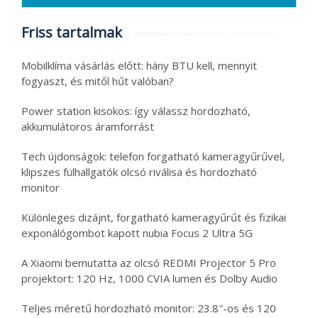
Friss tartalmak
Mobilklíma vásárlás előtt: hány BTU kell, mennyit
fogyaszt, és mitől hűt valóban?
Power station kisokos: így válassz hordozható,
akkumulátoros áramforrást
Tech újdonságok: telefon forgatható kameragyűrűvel,
klipszes fülhallgatók olcsó riválisa és hordozható
monitor
Különleges dizájnt, forgatható kameragyűrűt és fizikai
exponálógombot kapott nubia Focus 2 Ultra 5G
A Xiaomi bemutatta az olcsó REDMI Projector 5 Pro
projektort: 120 Hz, 1000 CVIA lumen és Dolby Audio
Teljes méretű hordozható monitor: 23.8″-os és 120