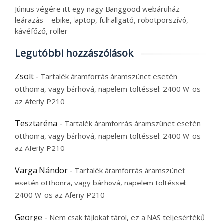
Június végére itt egy nagy Banggood webáruház
leárazás – ebike, laptop, fülhallgató, robotporszívó,
kávéfőző, roller
Legutóbbi hozzászólások
Zsolt
-
Tartalék áramforrás áramszünet esetén
otthonra, vagy bárhová, napelem töltéssel: 2400 W-os
az Aferiy P210
Tesztaréna
-
Tartalék áramforrás áramszünet esetén
otthonra, vagy bárhová, napelem töltéssel: 2400 W-os
az Aferiy P210
Varga Nándor
-
Tartalék áramforrás áramszünet
esetén otthonra, vagy bárhová, napelem töltéssel:
2400 W-os az Aferiy P210
George
-
Nem csak fájlokat tárol, ez a NAS teljesértékű