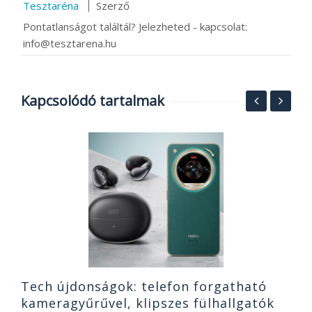
Tesztaréna
Szerző
Pontatlanságot találtál? Jelezheted - kapcsolat:
info@tesztarena.hu
Kapcsolódó tartalmak
F
t
t
2
Tech újdonságok: telefon forgatható
kameragyűrűvel, klipszes fülhallgatók