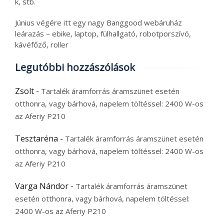
k, stb.
Június végére itt egy nagy Banggood webáruház
leárazás – ebike, laptop, fülhallgató, robotporszívó,
kávéfőző, roller
Legutóbbi hozzászólások
Zsolt
-
Tartalék áramforrás áramszünet esetén
otthonra, vagy bárhová, napelem töltéssel: 2400 W-os
az Aferiy P210
Tesztaréna
-
Tartalék áramforrás áramszünet esetén
otthonra, vagy bárhová, napelem töltéssel: 2400 W-os
az Aferiy P210
Varga Nándor
-
Tartalék áramforrás áramszünet
esetén otthonra, vagy bárhová, napelem töltéssel:
2400 W-os az Aferiy P210