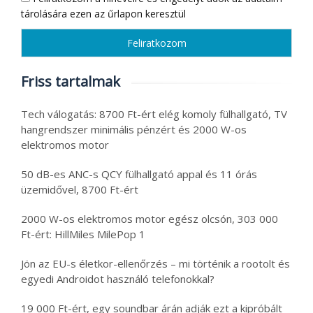
tárolására ezen az űrlapon keresztül
Friss tartalmak
Tech válogatás: 8700 Ft-ért elég komoly fülhallgató, TV
hangrendszer minimális pénzért és 2000 W-os
elektromos motor
50 dB-es ANC-s QCY fülhallgató appal és 11 órás
üzemidővel, 8700 Ft-ért
2000 W-os elektromos motor egész olcsón, 303 000
Ft-ért: HillMiles MilePop 1
Jön az EU-s életkor-ellenőrzés – mi történik a rootolt és
egyedi Androidot használó telefonokkal?
19 000 Ft-ért, egy soundbar árán adják ezt a kipróbált