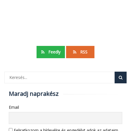
Feedly
RSS
Maradj naprakész
Email
Feliratkozom a hírlevélre és engedélyt adok az adataim