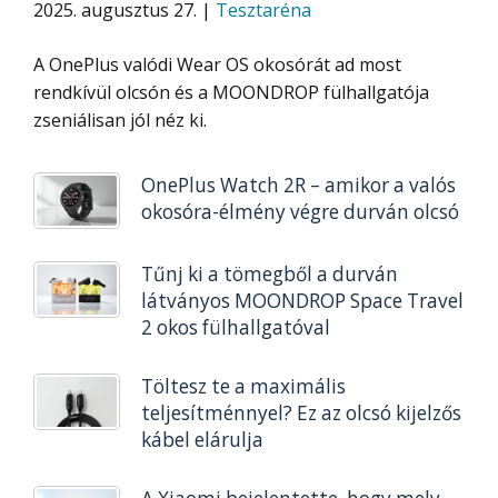
2025. augusztus 27. |
Tesztaréna
A OnePlus valódi Wear OS okosórát ad most
rendkívül olcsón és a MOONDROP fülhallgatója
zseniálisan jól néz ki.
OnePlus Watch 2R – amikor a valós
okosóra-élmény végre durván olcsó
Tűnj ki a tömegből a durván
látványos MOONDROP Space Travel
2 okos fülhallgatóval
Töltesz te a maximális
teljesítménnyel? Ez az olcsó kijelzős
kábel elárulja