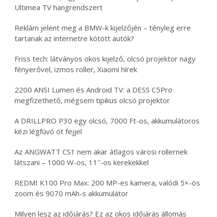
Ultimea TV hangrendszert
Reklám jelent meg a BMW-k kijelzőjén – tényleg erre
tartanak az internetre kötött autók?
Friss tech: látványos okos kijelző, olcsó projektor nagy
fényerővel, izmos roller, Xiaomi hírek
2200 ANSI Lumen és Android TV: a DESS C5Pro
megfizethető, mégsem tipikus olcsó projektor
A DRILLPRO P30 egy olcsó, 7000 Ft-os, akkumulátoros
kézi légfúvó öt fejjel
Az ANGWATT CS1 nem akar átlagos városi rollernek
látszani – 1000 W-os, 11″-os kerekekkel
REDMI K100 Pro Max: 200 MP-es kamera, valódi 5×-ös
zoom és 9070 mAh-s akkumulátor
Milyen lesz az időjárás? Ez az okos időjárás állomás