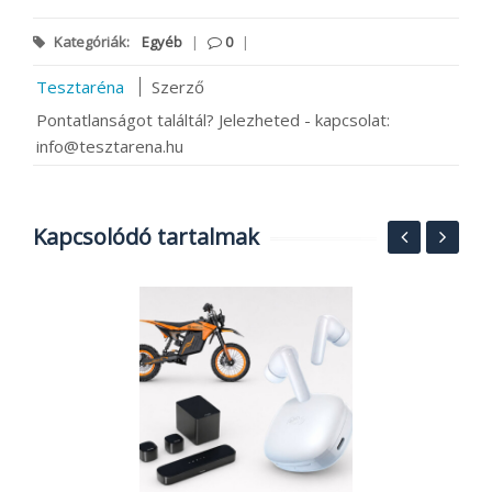
Kategóriák:
Egyéb
|
0
|
Tesztaréna
Szerző
Pontatlanságot találtál? Jelezheted - kapcsolat:
info@tesztarena.hu
Kapcsolódó tartalmak
F
p
X
2