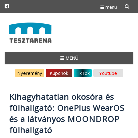
☰ menü
Skip
to
content
☰ MENÜ
Skip
Nyeremény
Kuponok
TikTok
Youtube
to
content
Kihagyhatatlan okosóra és
fülhallgató: OnePlus WearOS
és a látványos MOONDROP
fülhallgató