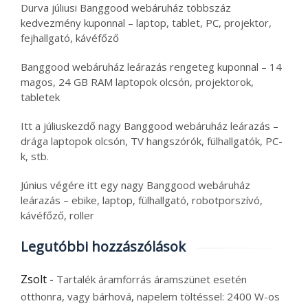
Durva júliusi Banggood webáruház többszáz
kedvezmény kuponnal – laptop, tablet, PC, projektor,
fejhallgató, kávéfőző
Banggood webáruház leárazás rengeteg kuponnal – 14
magos, 24 GB RAM laptopok olcsón, projektorok,
tabletek
Itt a júliuskezdő nagy Banggood webáruház leárazás –
drága laptopok olcsón, TV hangszórók, fülhallgatók, PC-
k, stb.
Június végére itt egy nagy Banggood webáruház
leárazás – ebike, laptop, fülhallgató, robotporszívó,
kávéfőző, roller
Legutóbbi hozzászólások
Zsolt
-
Tartalék áramforrás áramszünet esetén
otthonra, vagy bárhová, napelem töltéssel: 2400 W-os