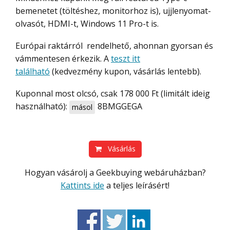
bemenetet (töltéshez, monitorhoz is), ujjlenyomat-
olvasót, HDMI-t, Windows 11 Pro-t is.
Európai raktárról rendelhető, ahonnan gyorsan és
vámmentesen érkezik. A
teszt itt
található
(kedvezmény kupon, vásárlás lentebb).
Kuponnal most olcsó, csak 178 000 Ft (limitált ideig
használható):
8BMGGEGA
másol
Vásárlás
Hogyan vásárolj a Geekbuying webáruházban?
Kattints ide
a teljes leírásért!