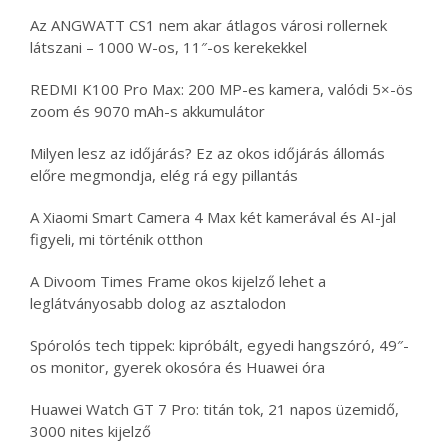
Az ANGWATT CS1 nem akar átlagos városi rollernek
látszani – 1000 W-os, 11″-os kerekekkel
REDMI K100 Pro Max: 200 MP-es kamera, valódi 5×-ös
zoom és 9070 mAh-s akkumulátor
Milyen lesz az időjárás? Ez az okos időjárás állomás
előre megmondja, elég rá egy pillantás
A Xiaomi Smart Camera 4 Max két kamerával és AI-jal
figyeli, mi történik otthon
A Divoom Times Frame okos kijelző lehet a
leglátványosabb dolog az asztalodon
Spórolós tech tippek: kipróbált, egyedi hangszóró, 49″-
os monitor, gyerek okosóra és Huawei óra
Huawei Watch GT 7 Pro: titán tok, 21 napos üzemidő,
3000 nites kijelző