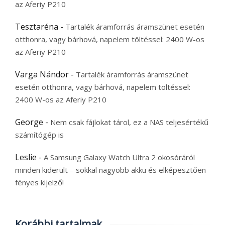
az Aferiy P210
Tesztaréna
-
Tartalék áramforrás áramszünet esetén
otthonra, vagy bárhová, napelem töltéssel: 2400 W-os
az Aferiy P210
Varga Nándor
-
Tartalék áramforrás áramszünet
esetén otthonra, vagy bárhová, napelem töltéssel:
2400 W-os az Aferiy P210
George
-
Nem csak fájlokat tárol, ez a NAS teljesértékű
számítógép is
Leslie
-
A Samsung Galaxy Watch Ultra 2 okosóráról
minden kiderült – sokkal nagyobb akku és elképesztően
fényes kijelző!
Korábbi tartalmak