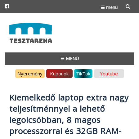
☰ menü
Skip
to
content
☰ MENÜ
Skip
Nyeremény
Kuponok
TikTok
Youtube
to
content
Kiemelkedő laptop extra nagy
teljesítménnyel a lehető
legolcsóbban, 8 magos
processzorral és 32GB RAM-