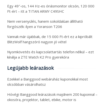
Egy 49″-os, 144 Hz-es óriásmonitor olcsón, 120 000
Ft-ért – itt a TITAN ARMY C49SHC
Nem versenyülés, hanem sokoldalúan állítható
forgószék: ilyen a Yoranson T206
Vannak már újabbak, de 15 000 Ft-ért ez a kipróbált
BlitzWolf hangszóró nagyon jó vétel
Nyomkövetés és kapcsolattartás telefon nélkül – ezt
kínálja a ZTE Watch K2 Pro gyerekóra
Legújabb leárazások
Ezekkel a Banggood webáruház kuponokkal most
olcsóbban vásárolhatsz
Hóvégi Banggood leárazások majdnem 200 kuponnal –
okosóra, projektor, tablet, ebike, motor is