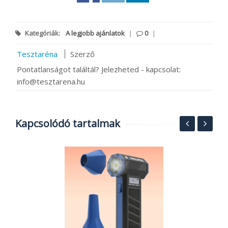
Kategóriák:
A legjobb ajánlatok
|
0
|
Tesztaréna
Szerző
Pontatlanságot találtál? Jelezheted - kapcsolat:
info@tesztarena.hu
Kapcsolódó tartalmak
M
i
r
2