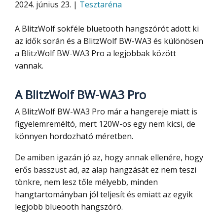
2024. június 23. |
Tesztaréna
A BlitzWolf sokféle bluetooth hangszórót adott ki
az idők során és a BlitzWolf BW-WA3 és különösen
a BlitzWolf BW-WA3 Pro a legjobbak között
vannak.
A BlitzWolf BW-WA3 Pro
A BlitzWolf BW-WA3 Pro már a hangereje miatt is
figyelemreméltó, mert 120W-os egy nem kicsi, de
könnyen hordozható méretben.
De amiben igazán jó az, hogy annak ellenére, hogy
erős basszust ad, az alap hangzását ez nem teszi
tönkre, nem lesz tőle mélyebb, minden
hangtartományban jól teljesít és emiatt az egyik
legjobb blueooth hangszóró.