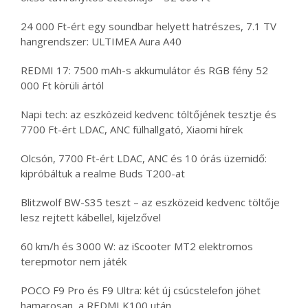
24 000 Ft-ért egy soundbar helyett hatrészes, 7.1 TV
hangrendszer: ULTIMEA Aura A40
REDMI 17: 7500 mAh-s akkumulátor és RGB fény 52
000 Ft körüli ártól
Napi tech: az eszközeid kedvenc töltőjének tesztje és
7700 Ft-ért LDAC, ANC fülhallgató, Xiaomi hírek
Olcsón, 7700 Ft-ért LDAC, ANC és 10 órás üzemidő:
kipróbáltuk a realme Buds T200-at
Blitzwolf BW-S35 teszt – az eszközeid kedvenc töltője
lesz rejtett kábellel, kijelzővel
60 km/h és 3000 W: az iScooter MT2 elektromos
terepmotor nem játék
POCO F9 Pro és F9 Ultra: két új csúcstelefon jöhet
hamarosan, a REDMI K100 után