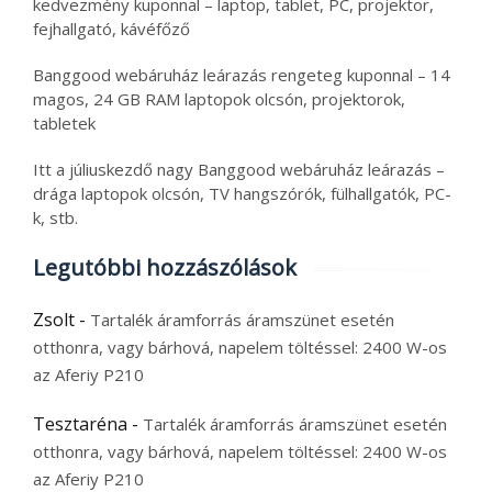
kedvezmény kuponnal – laptop, tablet, PC, projektor,
fejhallgató, kávéfőző
Banggood webáruház leárazás rengeteg kuponnal – 14
magos, 24 GB RAM laptopok olcsón, projektorok,
tabletek
Itt a júliuskezdő nagy Banggood webáruház leárazás –
drága laptopok olcsón, TV hangszórók, fülhallgatók, PC-
k, stb.
Legutóbbi hozzászólások
Zsolt
-
Tartalék áramforrás áramszünet esetén
otthonra, vagy bárhová, napelem töltéssel: 2400 W-os
az Aferiy P210
Tesztaréna
-
Tartalék áramforrás áramszünet esetén
otthonra, vagy bárhová, napelem töltéssel: 2400 W-os
az Aferiy P210