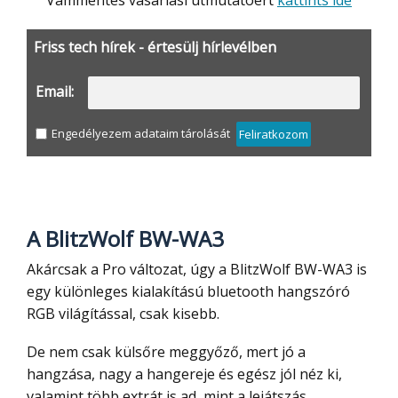
Vámmentes vásárlási útmutatóért
kattints ide
Friss tech hírek - értesülj hírlevélben
Email:
Engedélyezem adataim tárolását
Feliratkozom
A BlitzWolf BW-WA3
Akárcsak a Pro változat, úgy a BlitzWolf BW-WA3 is
egy különleges kialakítású bluetooth hangszóró
RGB világítással, csak kisebb.
De nem csak külsőre meggyőző, mert jó a
hangzása, nagy a hangereje és egész jól néz ki,
valamint több extrát is ad, mint a lejátszás