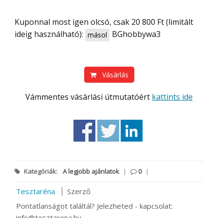
Kuponnal most igen olcsó, csak 20 800 Ft (limitált
ideig használható):
BGhobbywa3
másol
Vásárlás
Vámmentes vásárlási útmutatóért
kattints ide
Kategóriák:
A legjobb ajánlatok
|
0
|
Tesztaréna
Szerző
Pontatlanságot találtál? Jelezheted - kapcsolat:
info@tesztarena.hu