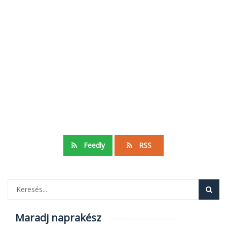
Feedly
RSS
Maradj naprakész