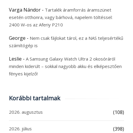
Varga Nándor
-
Tartalék áramforrás áramszünet
esetén otthonra, vagy bárhová, napelem töltéssel:
2400 W-os az Aferiy P210
George
-
Nem csak fájlokat tárol, ez a NAS teljesértékű
számítógép is
Leslie
-
A Samsung Galaxy Watch Ultra 2 okosóráról
minden kiderült – sokkal nagyobb akku és elképesztően
fényes kijelző!
Korábbi tartalmak
2026. augusztus
(108)
2026. július
(398)