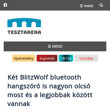
☰ menü
Skip
to
content
☰ MENÜ
Skip
Nyeremény
Kuponok
TikTok
Youtube
to
content
Két BlitzWolf bluetooth
hangszóró is nagyon olcsó
most és a legjobbak között
vannak