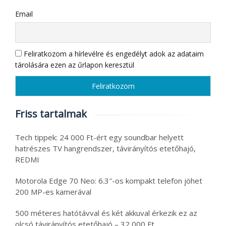
Email
Feliratkozom a hírlevélre és engedélyt adok az adataim
tárolására ezen az űrlapon keresztül
Friss tartalmak
Tech tippek: 24 000 Ft-ért egy soundbar helyett
hatrészes TV hangrendszer, távirányítós etetőhajó,
REDMI
Motorola Edge 70 Neo: 6.3″-os kompakt telefon jöhet
200 MP-es kamerával
500 méteres hatótávval és két akkuval érkezik ez az
olcsó távirányítós etetőhajó – 32 000 Ft