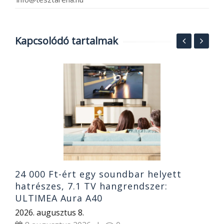
Kapcsolódó tartalmak
S
O
ó
B
2
24 000 Ft-ért egy soundbar helyett
hatrészes, 7.1 TV hangrendszer:
ULTIMEA Aura A40
2026. augusztus 8.