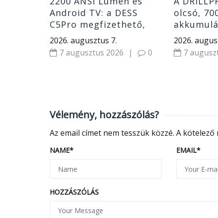
2200 ANSI Lumen és
A DRILLP
Android TV: a DESS
olcsó, 70
C5Pro megfizethető,
akkumulá
mégsem tipikus olcsó
légfúvó öt
2026. augusztus 7.
2026. augus
projektor
7 augusztus 2026
|
0
7 augusz
Vélemény, hozzászólás?
Az email címet nem tesszük közzé.
A kötelező
NAME
*
EMAIL
*
HOZZÁSZÓLÁS