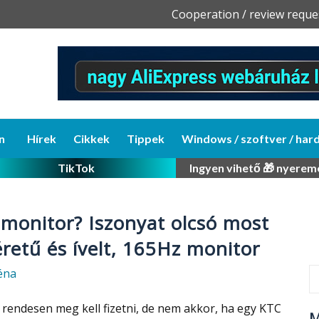
Skip
Cooperation / review reque
to
content
n
Hírek
Cikkek
Tippek
Windows / szoftver / har
TikTok
Ingyen vihető 🎁 nyerem
 monitor? Iszonyat olcsó most
retű és ívelt, 165Hz monitor
éna
rendesen meg kell fizetni, de nem akkor, ha egy KTC
M