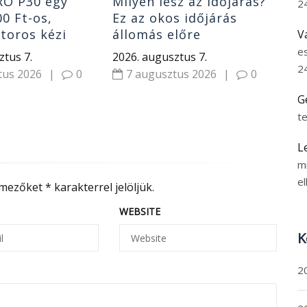
RO P30 egy
Milyen lesz az időjárás?
2
00 Ft-os,
Ez az okos időjárás
toros kézi
állomás előre
V
 fejjel
megmondja, elég rá egy
e
ztus 7.
2026. augusztus 7.
pillantás
2
tus 2026
|
0
7 augusztus 2026
|
0
G
t
L
m
el
 mezőket
*
karakterrel jelöljük.
WEBSITE
K
2