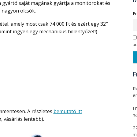
a gyártó saját magának gyártja a monitorokat és
 nagyon olcsók.
Em
lamint ingyen egy mechanikus billentyűzet!)
ad
F
R
er
Fr
ámmentesen. A részletes
bemutató itt
na
vásárlás lentebb).
2
m