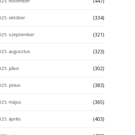
025. november
(447)
025. október
(334)
025. szeptember
(321)
025. augusztus
(323)
25. július
(302)
25. június
(383)
025. május
(365)
25. április
(403)