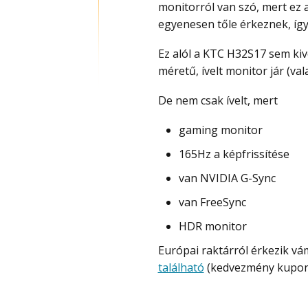
monitorról van szó, mert ez 
egyenesen tőle érkeznek, így
Ez alól a KTC H32S17 sem kivétel, amely most csak 74 000 Ft és ezért egy 32″
méretű, ívelt monitor jár (va
De nem csak ívelt, mert
gaming monitor
165Hz a képfrissítése
van NVIDIA G-Sync
van FreeSync
HDR monitor
Európai raktárról érkezik v
található
(kedvezmény kupon, 