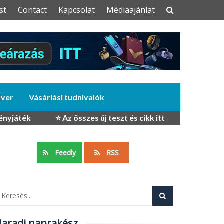
st
Contact
Kapcsolat
Médiaajánlat
dver
Vásárlási tudnivalók
ényjáték
⭐ Az összes új teszt és cikk itt
Feedly
RSS
aradj naprakész