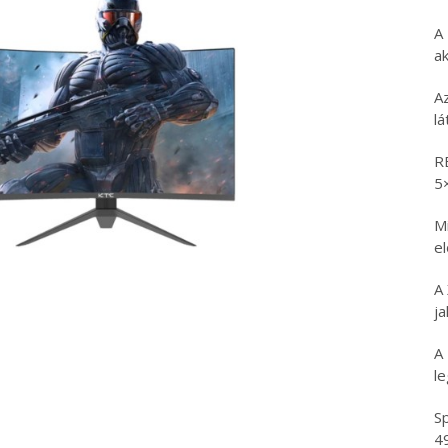
A
ak
A
l
R
5
Mi
e
A
ja
A
l
Sp
4