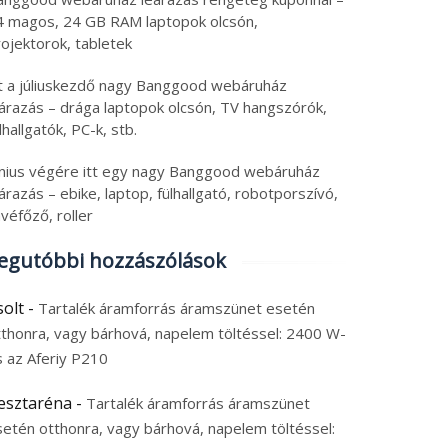
4 magos, 24 GB RAM laptopok olcsón,
ojektorok, tabletek
tt a júliuskezdő nagy Banggood webáruház
eárazás – drága laptopok olcsón, TV hangszórók,
lhallgatók, PC-k, stb.
únius végére itt egy nagy Banggood webáruház
árazás – ebike, laptop, fülhallgató, robotporszívó,
véfőző, roller
 49″-os, 144 Hz-es
Vannak már újabbak, d
egutóbbi hozzászólások
iásmonitor olcsón, 120
15 000 Ft-ért ez a
 Ft-ért – itt a TITAN
kipróbált BlitzWolf
solt
-
Tartalék áramforrás áramszünet esetén
MY C49SHC
hangszóró nagyon jó
tthonra, vagy bárhová, napelem töltéssel: 2400 W-
6. augusztus 7.
2026. augusztus 6.
vétel
s az Aferiy P210
 augusztus 2026
|
0
6 augusztus 2026
|
0
esztaréna
-
Tartalék áramforrás áramszünet
setén otthonra, vagy bárhová, napelem töltéssel: