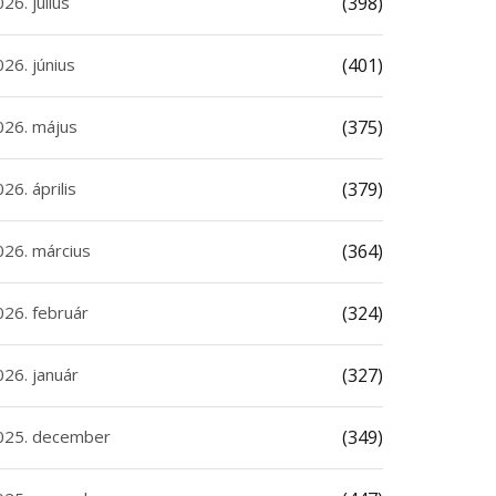
26. július
(398)
26. június
(401)
026. május
(375)
26. április
(379)
026. március
(364)
026. február
(324)
026. január
(327)
025. december
(349)