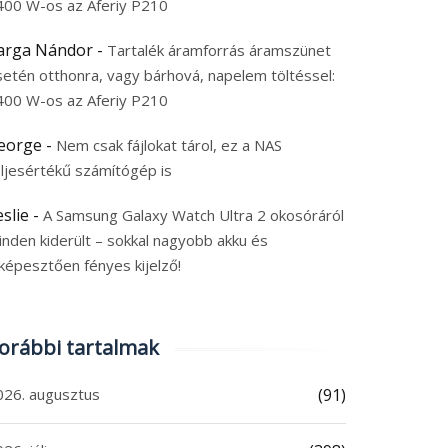
400 W-os az Aferiy P210
arga Nándor
-
Tartalék áramforrás áramszünet
setén otthonra, vagy bárhová, napelem töltéssel:
400 W-os az Aferiy P210
eorge
-
Nem csak fájlokat tárol, ez a NAS
eljesértékű számítógép is
eslie
-
A Samsung Galaxy Watch Ultra 2 okosóráról
inden kiderült – sokkal nagyobb akku és
képesztően fényes kijelző!
orábbi tartalmak
026. augusztus
(91)