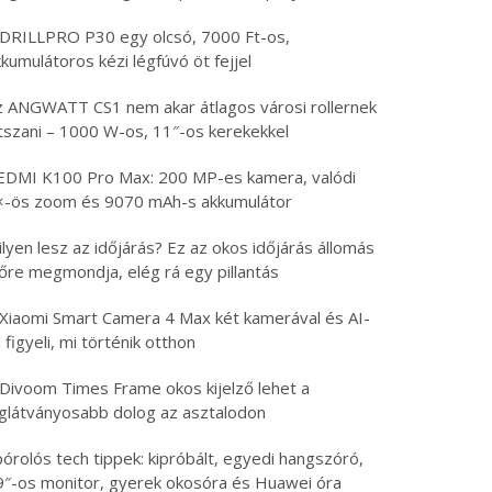
 DRILLPRO P30 egy olcsó, 7000 Ft-os,
kumulátoros kézi légfúvó öt fejjel
z ANGWATT CS1 nem akar átlagos városi rollernek
átszani – 1000 W-os, 11″-os kerekekkel
EDMI K100 Pro Max: 200 MP-es kamera, valódi
×-ös zoom és 9070 mAh-s akkumulátor
lyen lesz az időjárás? Ez az okos időjárás állomás
lőre megmondja, elég rá egy pillantás
 Xiaomi Smart Camera 4 Max két kamerával és AI-
l figyeli, mi történik otthon
 Divoom Times Frame okos kijelző lehet a
eglátványosabb dolog az asztalodon
órolós tech tippek: kipróbált, egyedi hangszóró,
9″-os monitor, gyerek okosóra és Huawei óra