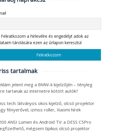
ail
Feliratkozom a hírlevélre és engedélyt adok az
ataim tárolására ezen az űrlapon keresztül
riss tartalmak
eklám jelent meg a BMW-k kijelzőjén – tényleg
re tartanak az internetre kötött autók?
iss tech: látványos okos kijelző, olcsó projektor
gy fényerővel, izmos roller, Xiaomi hírek
200 ANSI Lumen és Android TV: a DESS C5Pro
egfizethető, mégsem tipikus olcsó projektor