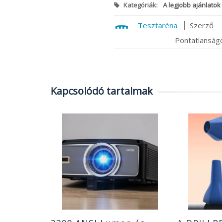
Kategóriák:
A legjobb ajánlatok
Tesztaréna
Szerző
Pontatlanságo
Kapcsolódó tartalmak
bbak, de
 a
Wolf
on jó
|
0