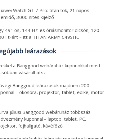
uawei Watch GT 7 Pro: titán tok, 21 napos
emidő, 3000 nites kijelző
gy 49″-os, 144 Hz-es óriásmonitor olcsón, 120
00 Ft-ért – itt a TITAN ARMY C49SHC
egújabb leárazások
zekkel a Banggood webáruház kuponokkal most
lcsóbban vásárolhatsz
óvégi Banggood leárazások majdnem 200
ponnal – okosóra, projektor, tablet, ebike, motor
urva júliusi Banggood webáruház többszáz
edvezmény kuponnal – laptop, tablet, PC,
ojektor, fejhallgató, kávéfőző
anggood webáruház leárazás rengeteg kuponnal –