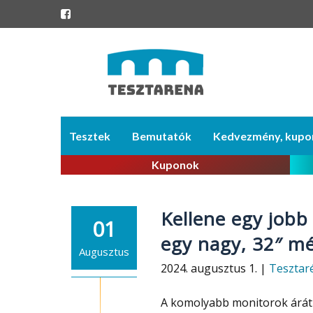
Skip
Tesztek
Bemutatók
Kedvezmény, kupo
to
content
Kuponok
Kellene egy jobb
01
egy nagy, 32″ mé
Augusztus
2024. augusztus 1. |
Tesztar
A komolyabb monitorok árát 