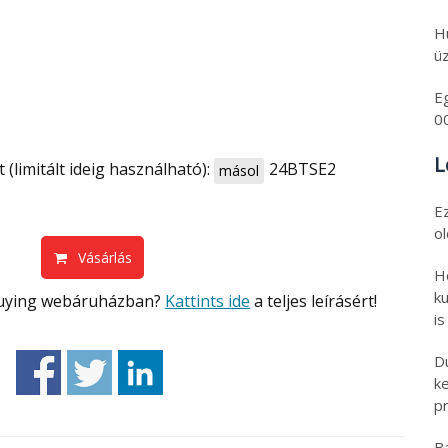
H
üz
E
0
L
 (limitált ideig használható):
24BTSE2
másol
E
o
Vásárlás
H
ku
kbuying webáruházban?
Kattints ide
a teljes leírásért!
is
D
k
pr
B