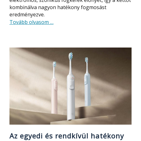
kombinálva nagyon hatékony fogmosást
eredményezve.
about
Tovább olvasom
…
Ezzel
a
különleges
elektromos,
szónikus
fogkefével
extra
hatékony
a
fogmosás
Az egyedi és rendkívül hatékony