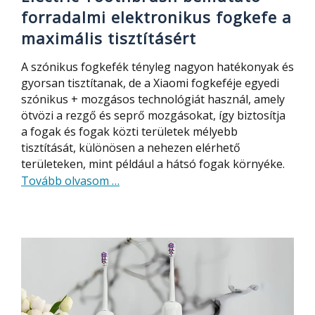
forradalmi elektronikus fogkefe a
maximális tisztításért
A szónikus fogkefék tényleg nagyon hatékonyak és
gyorsan tisztítanak, de a Xiaomi fogkeféje egyedi
szónikus + mozgásos technológiát használ, amely
ötvözi a rezgő és seprő mozgásokat, így biztosítja
a fogak és fogak közti területek mélyebb
tisztítását, különösen a nehezen elérhető
területeken, mint például a hátsó fogak környéke.
about
Tovább olvasom
…
Xiaomi
Mijia
Sonic
Vibration
Electric
Toothbrush
bemutató