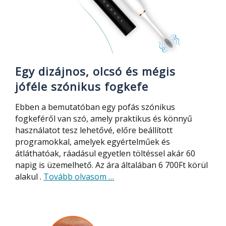
az
ENCHEN-
től
Egy dizájnos, olcsó és mégis
jóféle szónikus fogkefe
Ebben a bemutatóban egy pofás szónikus
fogkeféről van szó, amely praktikus és könnyű
használatot tesz lehetővé, előre beállított
programokkal, amelyek egyértelműek és
átláthatóak, ráadásul egyetlen töltéssel akár 60
napig is üzemelhető. Az ára általában 6 700Ft körül
about
alakul .
Tovább olvasom
…
Egy
dizájnos,
olcsó
és