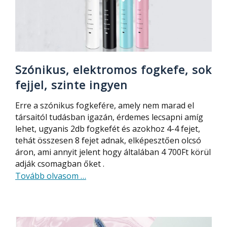
fogsz:
Xiaomi
Mijia
Sonic
Sweep
Szónikus, elektromos fogkefe, sok
fejjel, szinte ingyen
Erre a szónikus fogkefére, amely nem marad el
társaitól tudásban igazán, érdemes lecsapni amíg
lehet, ugyanis 2db fogkefét és azokhoz 4-4 fejet,
tehát összesen 8 fejet adnak, elképesztően olcsó
áron, ami annyit jelent hogy általában 4 700Ft körül
adják csomagban őket .
about
Tovább olvasom
…
Szónikus,
elektromos
fogkefe,
sok