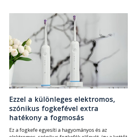
a
különleges
elektromos,
szónikus
fogkefével
extra
hatékony
a
fogmosás
Ezzel a különleges elektromos,
szónikus fogkefével extra
hatékony a fogmosás
Ez a fogkefe egyesíti a hagyományos és az
elektromos, szónikus fogkefék előnyét, így a kettőt