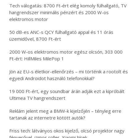
Tech válogatás: 8700 Ft-ért elég komoly fülhallgató, TV
hangrendszer minimális pénzért és 2000 W-os
elektromos motor
50 dB-es ANC-s QCY fülhallgató appal és 11 órás
üzemidővel, 8700 Ft-ért
2000 W-os elektromos motor egész olcsón, 303 000
Ft-ért: HillMiles MilePop 1
Jön az EU-s életkor-ellenőrzés – mi történik a rootolt és
egyedi Androidot használó telefonokkal?
19 000 Ft-ért, egy soundbar árán adják ezt a kipróbált
Ultimea TV hangrendszert
Reklám jelent meg a BMW-k kijelzőjén – tényleg erre
tartanak az internetre kötött autók?
Friss tech: látványos okos kijelző, olcsó projektor nagy
fényerővel, izmos roller, Xiaomi hírek