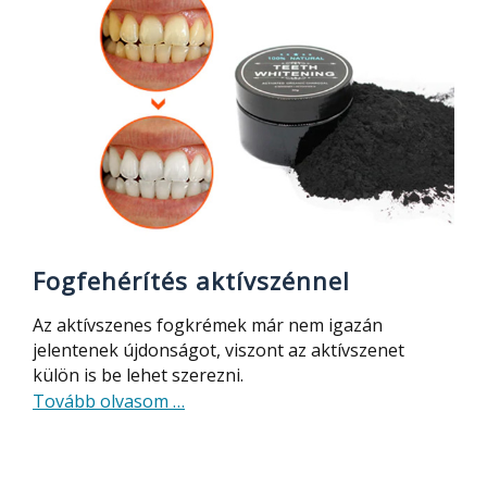
mégis
jóféle
szónikus
fogkefe
Fogfehérítés aktívszénnel
Az aktívszenes fogkrémek már nem igazán
jelentenek újdonságot, viszont az aktívszenet
külön is be lehet szerezni.
about
Tovább olvasom
…
Fogfehérítés
aktívszénnel