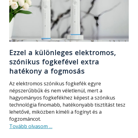
–
forradalmi
elektronikus
fogkefe
a
maximális
tisztításért
Ezzel a különleges elektromos,
szónikus fogkefével extra
hatékony a fogmosás
Az elektromos szónikus fogkefék egyre
népszerűbbűk és nem véletlenül, mert a
hagyományos fogkefékhez képest a szónikus
technológia finomabb, hatékonyabb tisztítást tesz
lehetővé, miközben kíméli a fogínyt és a
fogzománcot.
about
Tovább olvasom
…
Ezzel