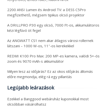
2200 ANSI Lumen és Android TV: a DESS C5Pro
megfizethető, mégsem tipikus olcsó projektor
A DRILLPRO P30 egy olcsó, 7000 Ft-os, akkumulátoros
kézi légfúvó öt fejjel
Az ANGWATT CS1 nem akar átlagos városi rollernek
látszani – 1000 W-os, 11″-os kerekekkel
REDMI K100 Pro Max: 200 MP-es kamera, valódi 5×-ös
zoom és 9070 mAh-s akkumulátor
Milyen lesz az időjárás? Ez az okos időjárás állomás
előre megmondja, elég rá egy pillantás
Legújabb leárazások
Ezekkel a Banggood webáruház kuponokkal most
olcsóbban vásárolhatsz