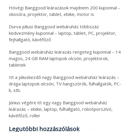
Hóvégi Banggood leárazások majdnem 200 kuponnal –
okosóra, projektor, tablet, ebike, motor is
Durva júliusi Banggood webáruház többszáz
kedvezmény kuponnal – laptop, tablet, PC, projektor,
fejhallgató, kávéfőző
Banggood webáruház leárazás rengeteg kuponnal – 14
magos, 24 GB RAM laptopok olcsón, projektorok,
tabletek
Itt a júliuskezdő nagy Banggood webáruház leárazás –
drága laptopok olcsón, TV hangszórók, fülhallgatók, PC-
k, stb.
Június végére itt egy nagy Banggood webáruház
leárazás – ebike, laptop, fülhallgató, robotporszívó,
kávéfőző, roller
Legutóbbi hozzászólások