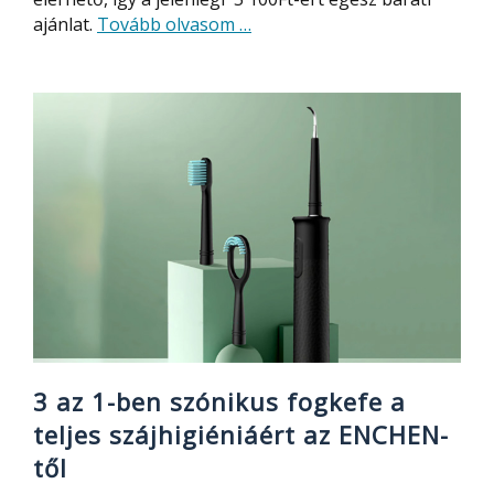
about
ajánlat.
Tovább olvasom
…
Szónikus
elektromos
fogkefe
olcsón,
5
móddal
3 az 1-ben szónikus fogkefe a
teljes szájhigiéniáért az ENCHEN-
től