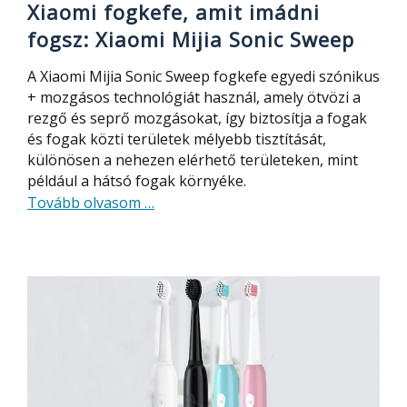
Xiaomi fogkefe, amit imádni
fogsz: Xiaomi Mijia Sonic Sweep
A Xiaomi Mijia Sonic Sweep fogkefe egyedi szónikus
+ mozgásos technológiát használ, amely ötvözi a
rezgő és seprő mozgásokat, így biztosítja a fogak
és fogak közti területek mélyebb tisztítását,
különösen a nehezen elérhető területeken, mint
például a hátsó fogak környéke.
about
Tovább olvasom
…
Az
egyedi
és
rendkívül
hatékony
Xiaomi
fogkefe,
amit
imádni