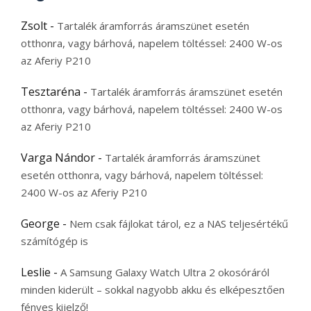
Zsolt
-
Tartalék áramforrás áramszünet esetén
otthonra, vagy bárhová, napelem töltéssel: 2400 W-os
az Aferiy P210
Tesztaréna
-
Tartalék áramforrás áramszünet esetén
otthonra, vagy bárhová, napelem töltéssel: 2400 W-os
az Aferiy P210
Varga Nándor
-
Tartalék áramforrás áramszünet
esetén otthonra, vagy bárhová, napelem töltéssel:
2400 W-os az Aferiy P210
George
-
Nem csak fájlokat tárol, ez a NAS teljesértékű
számítógép is
Leslie
-
A Samsung Galaxy Watch Ultra 2 okosóráról
minden kiderült – sokkal nagyobb akku és elképesztően
fényes kijelző!