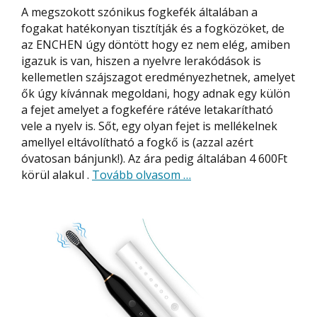
A megszokott szónikus fogkefék általában a
fogakat hatékonyan tisztítják és a fogközöket, de
az ENCHEN úgy döntött hogy ez nem elég, amiben
igazuk is van, hiszen a nyelvre lerakódások is
kellemetlen szájszagot eredményezhetnek, amelyet
ők úgy kívánnak megoldani, hogy adnak egy külön
a fejet amelyet a fogkefére rátéve letakarítható
vele a nyelv is. Sőt, egy olyan fejet is mellékelnek
amellyel eltávolítható a fogkő is (azzal azért
óvatosan bánjunk!). Az ára pedig általában 4 600Ft
about
körül alakul .
Tovább olvasom
…
3
az
1-
ben
szónikus
fogkefe
a
teljes
szájhigiéniáért