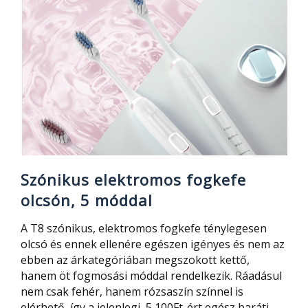
fejjel,
szinte
ingyen
Szónikus elektromos fogkefe
olcsón, 5 móddal
A T8 szónikus, elektromos fogkefe ténylegesen
olcsó és ennek ellenére egészen igényes és nem az
ebben az árkategóriában megszokott kettő,
hanem öt fogmosási móddal rendelkezik. Ráadásul
nem csak fehér, hanem rózsaszín színnel is
elérhető, így a jelenlegi 5 100Ft-ért egész baráti