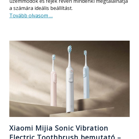
üzemmódok és fejek révén mindenki megtalálhatja
a számára ideális beállítást.
about
Tovább olvasom
…
Xiaomi
Mijia
Water
Flosser
2
szájzuhannyal
tökéletes
lehet
a
szájhigiénia
Xiaomi Mijia Sonic Vibration
Electric Toothbrush bemutató –