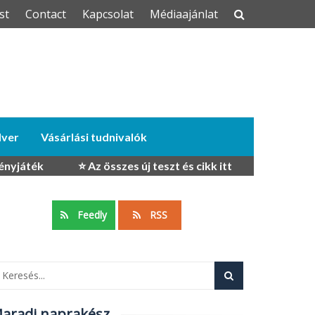
st
Contact
Kapcsolat
Médiaajánlat
dver
Vásárlási tudnivalók
ényjáték
⭐ Az összes új teszt és cikk itt
Feedly
RSS
aradj naprakész