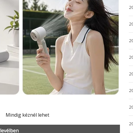
20
20
2
20
2
2
2
Mindig kéznél lehet
2
rlevélben