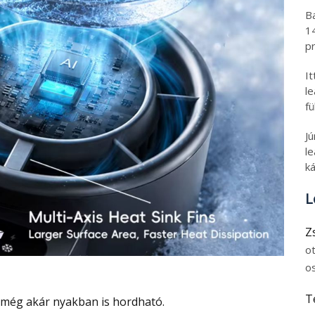
B
1
pr
I
l
fü
J
le
ká
L
Z
o
o
T
 még akár nyakban is hordható.