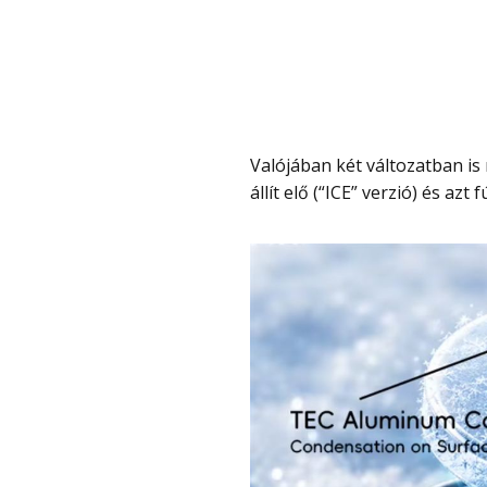
Valójában két változatban is megvehető, az egyik csak ventilátor, a másik hideget
állít elő (“ICE” verzió) és azt f