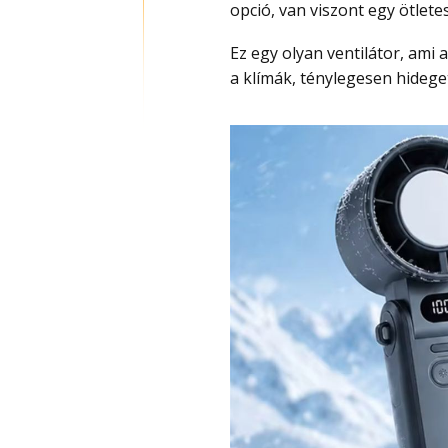
opció, van viszont egy ötlete
Ez egy olyan ventilátor, ami akkumulátoros, viszont nem csak ventilátor, mert mint
a klímák, ténylegesen hideget 