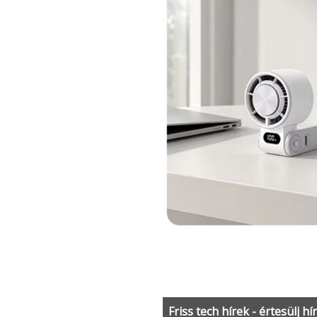
Friss tech hírek - értesülj hí