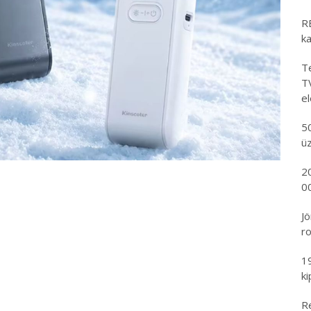
RE
k
Te
T
e
5
ü
2
00
Jö
ro
1
k
R