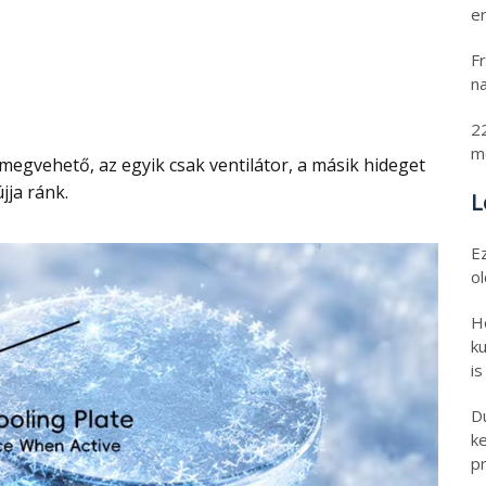
er
Fr
na
2
m
újja ránk.
L
E
o
H
ku
is
D
k
pr