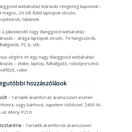
anggood webáruház leárazás rengeteg kuponnal –
4 magos, 24 GB RAM laptopok olcsón,
ojektorok, tabletek
tt a júliuskezdő nagy Banggood webáruház
eárazás – drága laptopok olcsón, TV hangszórók,
lhallgatók, PC-k, stb.
únius végére itt egy nagy Banggood webáruház
árazás – ebike, laptop, fülhallgató, robotporszívó,
véfőző, roller
egutóbbi hozzászólások
solt
-
Tartalék áramforrás áramszünet esetén
tthonra, vagy bárhová, napelem töltéssel: 2400 W-
s az Aferiy P210
esztaréna
-
Tartalék áramforrás áramszünet