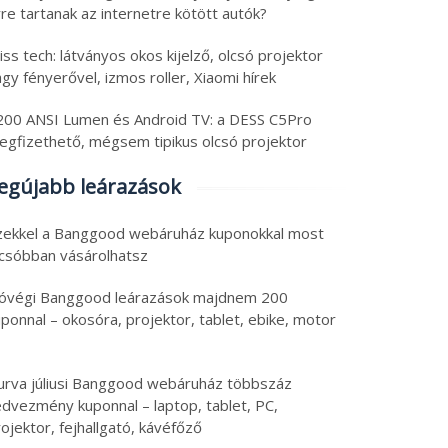
re tartanak az internetre kötött autók?
iss tech: látványos okos kijelző, olcsó projektor
gy fényerővel, izmos roller, Xiaomi hírek
200 ANSI Lumen és Android TV: a DESS C5Pro
egfizethető, mégsem tipikus olcsó projektor
egújabb leárazások
zekkel a Banggood webáruház kuponokkal most
lcsóbban vásárolhatsz
óvégi Banggood leárazások majdnem 200
ponnal – okosóra, projektor, tablet, ebike, motor
urva júliusi Banggood webáruház többszáz
edvezmény kuponnal – laptop, tablet, PC,
ojektor, fejhallgató, kávéfőző