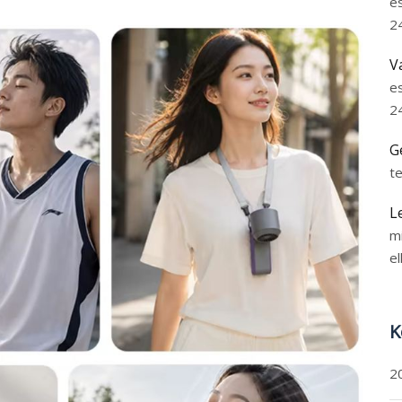
e
2
V
e
2
G
t
L
m
el
K
2