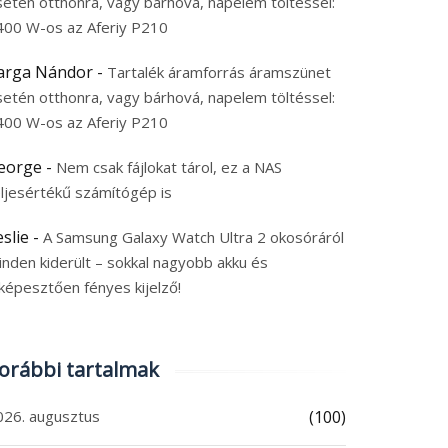
setén otthonra, vagy bárhová, napelem töltéssel:
400 W-os az Aferiy P210
arga Nándor
-
Tartalék áramforrás áramszünet
setén otthonra, vagy bárhová, napelem töltéssel:
400 W-os az Aferiy P210
eorge
-
Nem csak fájlokat tárol, ez a NAS
eljesértékű számítógép is
eslie
-
A Samsung Galaxy Watch Ultra 2 okosóráról
inden kiderült – sokkal nagyobb akku és
képesztően fényes kijelző!
orábbi tartalmak
026. augusztus
(100)