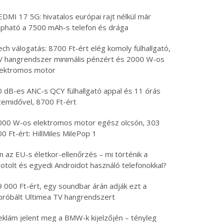
DMI 17 5G: hivatalos európai rajt nélkül már
apható a 7500 mAh-s telefon és drága
ch válogatás: 8700 Ft-ért elég komoly fülhallgató,
V hangrendszer minimális pénzért és 2000 W-os
lektromos motor
0 dB-es ANC-s QCY fülhallgató appal és 11 órás
zemidővel, 8700 Ft-ért
000 W-os elektromos motor egész olcsón, 303
0 Ft-ért: HillMiles MilePop 1
n az EU-s életkor-ellenőrzés – mi történik a
otolt és egyedi Androidot használó telefonokkal?
9 000 Ft-ért, egy soundbar árán adják ezt a
ipróbált Ultimea TV hangrendszert
eklám jelent meg a BMW-k kijelzőjén – tényleg