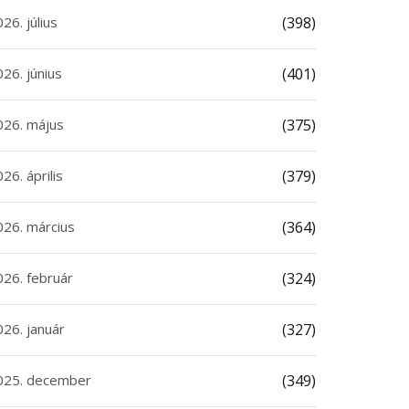
26. július
(398)
26. június
(401)
026. május
(375)
26. április
(379)
026. március
(364)
026. február
(324)
026. január
(327)
025. december
(349)