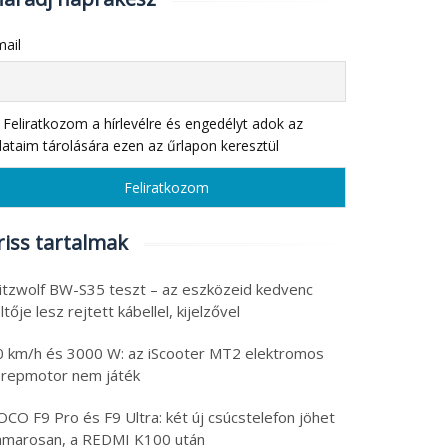
ail
Feliratkozom a hírlevélre és engedélyt adok az
ataim tárolására ezen az űrlapon keresztül
riss tartalmak
litzwolf BW-S35 teszt – az eszközeid kedvenc
ltője lesz rejtett kábellel, kijelzővel
0 km/h és 3000 W: az iScooter MT2 elektromos
erepmotor nem játék
CO F9 Pro és F9 Ultra: két új csúcstelefon jöhet
amarosan, a REDMI K100 után