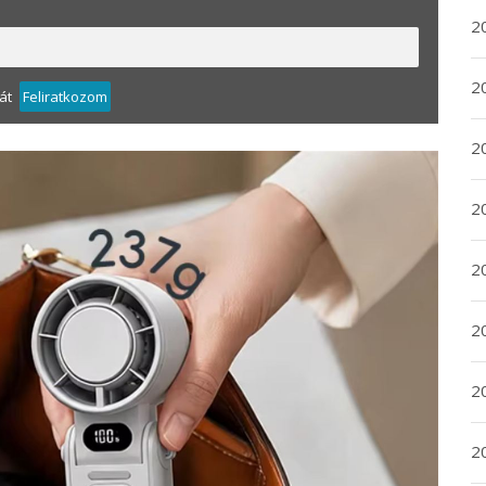
2
2
át
Feliratkozom
2
2
20
20
2
20