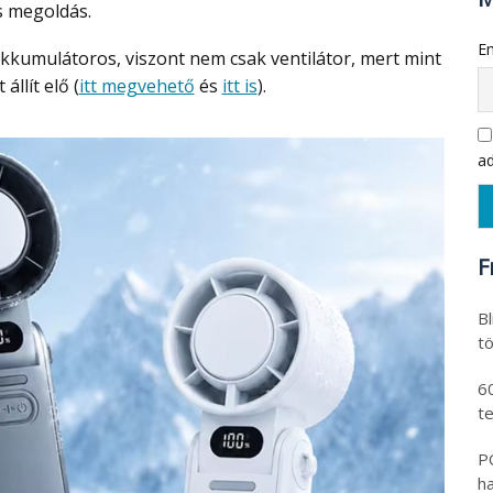
s megoldás.
Em
állít elő (
itt megvehető
és
itt is
).
ad
F
B
tö
6
t
PO
h