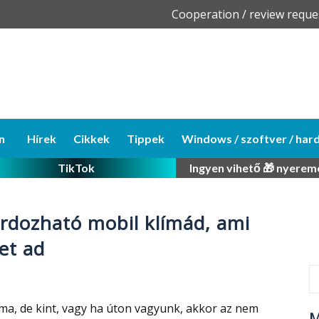
Skip
Cooperation / review reque
to
content
n
Hírek
Cikkek
Tippek
Windows / szoftver / har
TikTok
Ingyen vihető 🎁 nyerem
hordozható mobil klímád, ami
et ad
íma, de kint, vagy ha úton vagyunk, akkor az nem
M