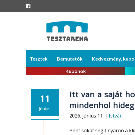
Skip
Tesztek
Bemutatók
Kedvezmény, kupo
to
content
Kuponok
Itt van a saját 
11
mindenhol hideg
Június
2026. június 11. |
István
Bent sokat segít nyáron a kl