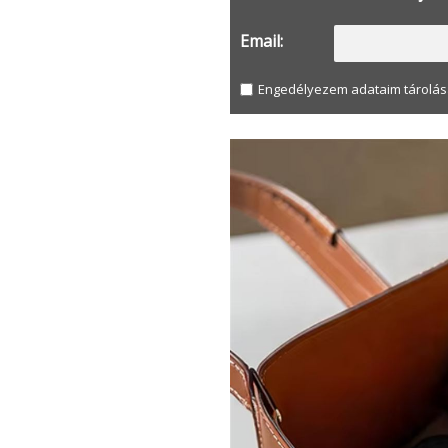
Email:
Engedélyezem adataim tárolás