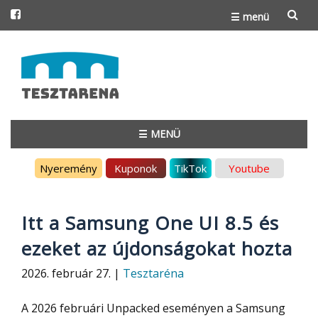
☰ menü
Skip
to
content
☰ MENÜ
Skip
Nyeremény
Kuponok
TikTok
Youtube
to
content
Itt a Samsung One UI 8.5 és
ezeket az újdonságokat hozta
2026. február 27. |
Tesztaréna
A 2026 februári Unpacked eseményen a Samsung