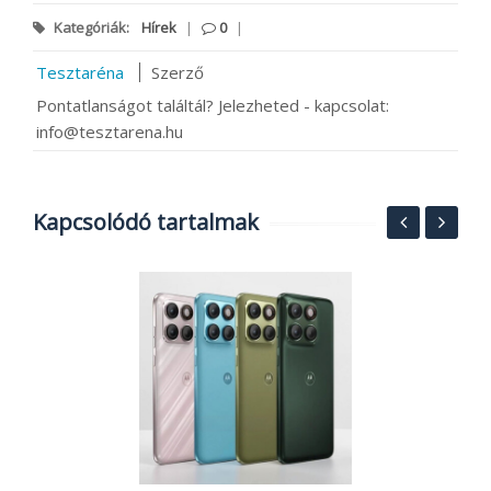
Kategóriák:
Hírek
|
0
|
Tesztaréna
Szerző
Pontatlanságot találtál? Jelezheted - kapcsolat:
info@tesztarena.hu
Kapcsolódó tartalmak
a,
R
R
2