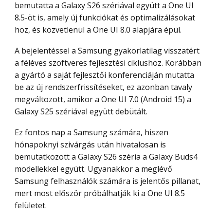
bemutatta a Galaxy S26 szériával együtt a One UI
8.5-öt is, amely új funkciókat és optimalizálásokat
hoz, és közvetlenül a One UI 8.0 alapjára épül.
A bejelentéssel a Samsung gyakorlatilag visszatért
a féléves szoftveres fejlesztési ciklushoz. Korábban
a gyártó a saját fejlesztői konferenciáján mutatta
be az új rendszerfrissítéseket, ez azonban tavaly
megváltozott, amikor a One UI 7.0 (Android 15) a
Galaxy S25 szériával együtt debütált.
Ez fontos nap a Samsung számára, hiszen
hónapoknyi szivárgás után hivatalosan is
bemutatkozott a Galaxy S26 széria a Galaxy Buds4
modellekkel együtt. Ugyanakkor a meglévő
Samsung felhasználók számára is jelentős pillanat,
mert most először próbálhatják ki a One UI 8.5
felületet.