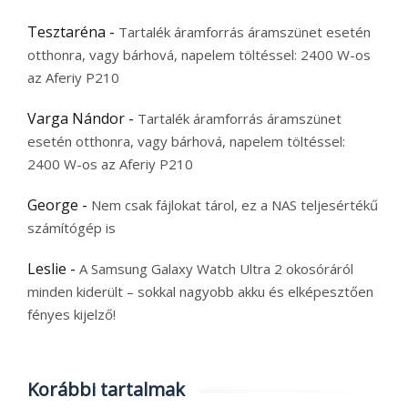
Tesztaréna
-
Tartalék áramforrás áramszünet esetén
otthonra, vagy bárhová, napelem töltéssel: 2400 W-os
az Aferiy P210
Varga Nándor
-
Tartalék áramforrás áramszünet
esetén otthonra, vagy bárhová, napelem töltéssel:
2400 W-os az Aferiy P210
George
-
Nem csak fájlokat tárol, ez a NAS teljesértékű
számítógép is
Leslie
-
A Samsung Galaxy Watch Ultra 2 okosóráról
minden kiderült – sokkal nagyobb akku és elképesztően
fényes kijelző!
Korábbi tartalmak