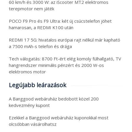
60 km/h és 3000 W: az iScooter MT2 elektromos
terepmotor nem játék
POCO F9 Pro és F9 Ultra: két új csúcstelefon jöhet
hamarosan, a REDMI K100 után
REDMI 17 5G: hivatalos európai rajt nélkül már kapható
a 7500 mAh-s telefon és drága
Tech válogatás: 8700 Ft-ért elég komoly fülhallgató, TV
hangrendszer minimális pénzért és 2000 W-os
elektromos motor
Legújabb leárazások
A Banggood webáruház bedobott közel 200
kedvezmény kupont
Ezekkel a Banggood webáruház kuponokkal most
olcsóbban vásárolhatsz