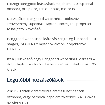
Hóvégi Banggood leárazások majdnem 200 kuponnal –
okosóra, projektor, tablet, ebike, motor is
Durva júliusi Banggood webáruház többszáz
kedvezmény kuponnal – laptop, tablet, PC, projektor,
fejhallgató, kávéfőző
Banggood webáruház leárazás rengeteg kuponnal – 14
magos, 24 GB RAM laptopok olcsón, projektorok,
tabletek
Itt a júliuskezdő nagy Banggood webáruház leárazás –
drága laptopok olcsón, TV hangszórók, fülhallgatók, PC-
k, stb.
Legutóbbi hozzászólások
Zsolt
-
Tartalék áramforrás áramszünet esetén
otthonra, vagy bárhová, napelem töltéssel: 2400 W-os
az Aferiy P210