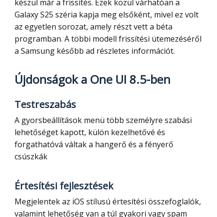
készül már a frissítés. Ezek közül várhatóan a
Galaxy S25 széria kapja meg elsőként, mivel ez volt
az egyetlen sorozat, amely részt vett a béta
programban. A többi modell frissítési ütemezéséről
a Samsung később ad részletes információt.
Újdonságok a One UI 8.5-ben
Testreszabás
A gyorsbeállítások menü több személyre szabási
lehetőséget kapott, külön kezelhetővé és
forgathatóvá váltak a hangerő és a fényerő
csúszkák
Értesítési fejlesztések
Megjelentek az iOS stílusú értesítési összefoglalók,
valamint lehetőség van a túl gyakori vagy spam