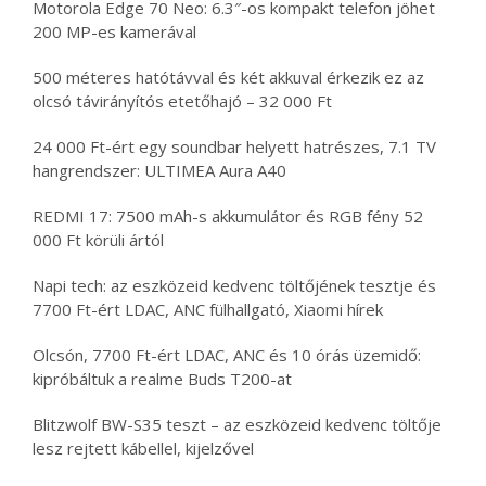
Motorola Edge 70 Neo: 6.3″-os kompakt telefon jöhet
200 MP-es kamerával
500 méteres hatótávval és két akkuval érkezik ez az
olcsó távirányítós etetőhajó – 32 000 Ft
24 000 Ft-ért egy soundbar helyett hatrészes, 7.1 TV
hangrendszer: ULTIMEA Aura A40
REDMI 17: 7500 mAh-s akkumulátor és RGB fény 52
000 Ft körüli ártól
Napi tech: az eszközeid kedvenc töltőjének tesztje és
7700 Ft-ért LDAC, ANC fülhallgató, Xiaomi hírek
Olcsón, 7700 Ft-ért LDAC, ANC és 10 órás üzemidő:
kipróbáltuk a realme Buds T200-at
Blitzwolf BW-S35 teszt – az eszközeid kedvenc töltője
lesz rejtett kábellel, kijelzővel