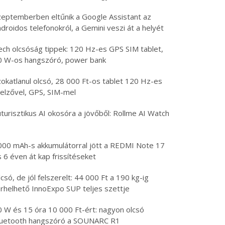
zeptemberben eltűnik a Google Assistant az
droidos telefonokról, a Gemini veszi át a helyét
ech olcsóság tippek: 120 Hz-es GPS SIM tablet,
0 W-os hangszóró, power bank
zokatlanul olcsó, 28 000 Ft-os tablet 120 Hz-es
jelzővel, GPS, SIM-mel
turisztikus AI okosóra a jövőből: Rollme AI Watch
000 mAh-s akkumulátorral jött a REDMI Note 17
 6 éven át kap frissítéseket
csó, de jól felszerelt: 44 000 Ft a 190 kg-ig
erhelhető InnoExpo SUP teljes szettje
0 W és 15 óra 10 000 Ft-ért: nagyon olcsó
luetooth hangszóró a SOUNARC R1