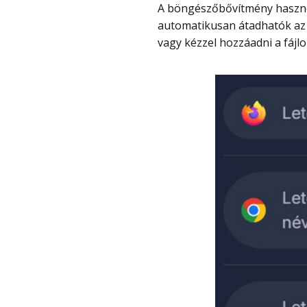
A böngészőbővítmény hasznos lehet, mert telepítés után a letöltési hivatkozások
automatikusan átadhatók az 
vagy kézzel hozzáadni a fájlo