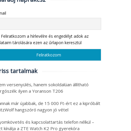
ail
Feliratkozom a hírlevélre és engedélyt adok az
ataim tárolására ezen az űrlapon keresztül
riss tartalmak
em versenyülés, hanem sokoldalúan állítható
orgószék: ilyen a Yoranson T206
nnak már újabbak, de 15 000 Ft-ért ez a kipróbált
litzWolf hangszóró nagyon jó vétel
yomkövetés és kapcsolattartás telefon nélkül –
zt kínálja a ZTE Watch K2 Pro gyerekóra