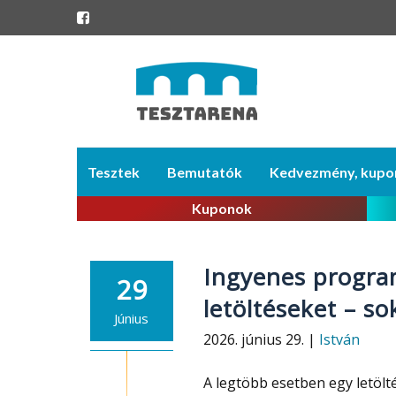
Skip
Tesztek
Bemutatók
Kedvezmény, kupo
to
content
Kuponok
Ingyenes program
29
letöltéseket – s
Június
2026. június 29. |
István
A legtöbb esetben egy letölt