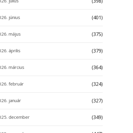
26. július
(398)
26. június
(401)
026. május
(375)
26. április
(379)
026. március
(364)
026. február
(324)
026. január
(327)
025. december
(349)