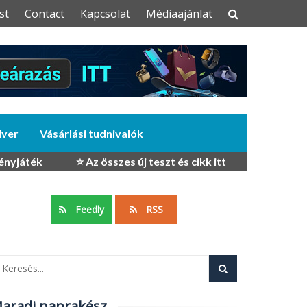
st
Contact
Kapcsolat
Médiaajánlat
dver
Vásárlási tudnivalók
ényjáték
⭐ Az összes új teszt és cikk itt
Feedly
RSS
aradj naprakész