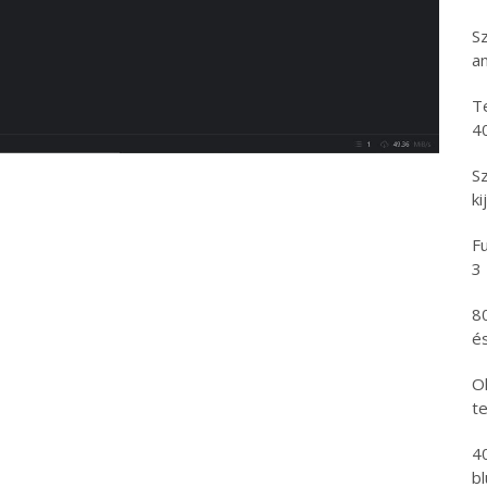
S
an
T
4
S
ki
Fu
3
8
és
Ol
t
4
b