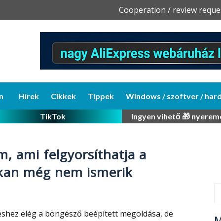
Skip
Cooperation / review reque
to
content
n
Hírek
Cikkek
Tippek
Windows / szoftver / har
TikTok
Ingyen vihető 🎁 nyerem
, ami felgyorsíthatja a
okan még nem ismerik
éshez elég a böngésző beépített megoldása, de
M