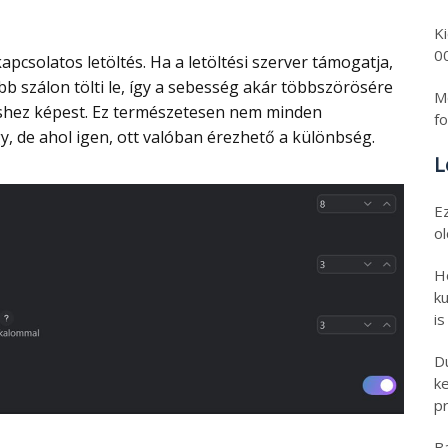
K
0
bb szálon tölti le, így a sebesség akár többszörösére
Mo
éshez képest. Ez természetesen nem minden
fo
 de ahol igen, ott valóban érezhető a különbség.
L
E
o
H
ku
is
D
k
pr
B