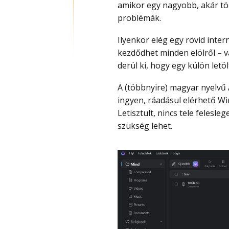
amikor egy nagyobb, akár töb
problémák.
Ilyenkor elég egy rövid internetkimaradás, instabil letöltési kiszolgáló, és
kezdődhet minden elölről – v
derül ki, hogy egy külön let
A (többnyire) magyar nyelv
ingyen, ráadásul elérhető Wi
Letisztult, nincs tele felesl
szükség lehet.