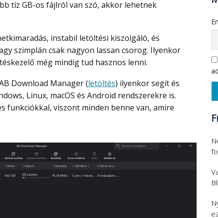
b tíz GB-os fájlról van szó, akkor lehetnek
Em
agy szimplán csak nagyon lassan csorog. Ilyenkor
öltéskezelő még mindig tud hasznos lenni.
ad
ű AB Download Manager (
letöltés
) ilyenkor segít és
ndows, Linux, macOS és Android rendszerekre is.
eges funkciókkal, viszont minden benne van, amire
F
N
f
Va
B
N
e