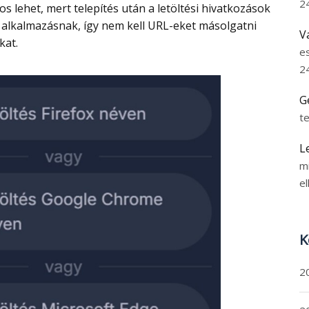
2
alkalmazásnak, így nem kell URL-eket másolgatni
V
kat.
e
2
G
t
L
m
el
K
2