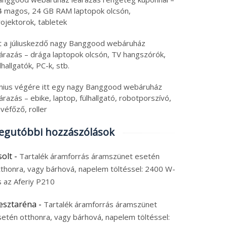
4 magos, 24 GB RAM laptopok olcsón,
ojektorok, tabletek
tt a júliuskezdő nagy Banggood webáruház
eárazás – drága laptopok olcsón, TV hangszórók,
lhallgatók, PC-k, stb.
únius végére itt egy nagy Banggood webáruház
árazás – ebike, laptop, fülhallgató, robotporszívó,
véfőző, roller
egutóbbi hozzászólások
solt
-
Tartalék áramforrás áramszünet esetén
tthonra, vagy bárhová, napelem töltéssel: 2400 W-
s az Aferiy P210
esztaréna
-
Tartalék áramforrás áramszünet
setén otthonra, vagy bárhová, napelem töltéssel: