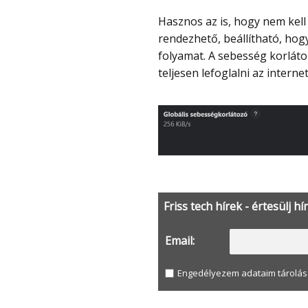
Hasznos az is, hogy nem kell minden letöltésre külön figyelni. Több fájl sorba
rendezhető, beállítható, hogy
folyamat. A sebesség korlátoz
teljesen lefoglalni az internet
Friss tech hírek - értesülj hí
Email:
Engedélyezem adataim tárolás