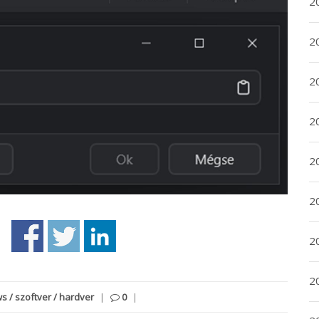
2
2
2
2
20
20
2
20
 / szoftver / hardver
|
0
|