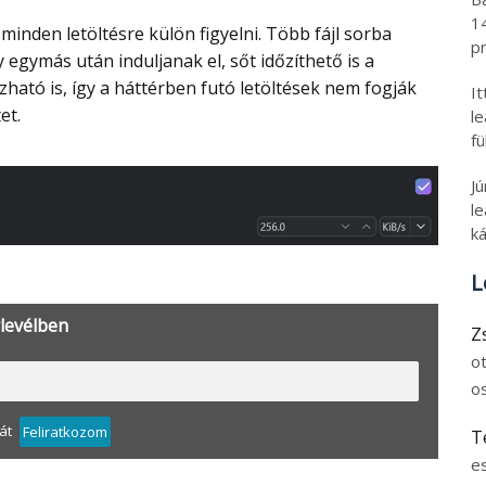
1
pr
 egymás után induljanak el, sőt időzíthető is a
ható is, így a háttérben futó letöltések nem fogják
I
et.
l
fü
J
le
ká
L
rlevélben
Z
o
o
át
Feliratkozom
T
e