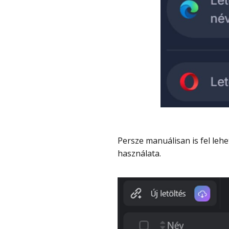
Persze manuálisan is fel lehet venni letöltésre fájlokat, nem kötelező a bővítmény
használata.