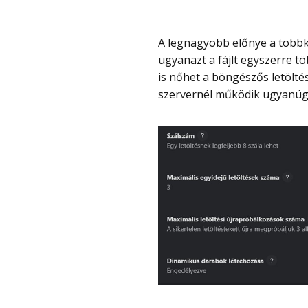
A legnagyobb előnye a többkapcsolatos letöltés. Ha a letöltési szerver támogatja,
ugyanazt a fájlt egyszerre tö
is nőhet a böngészős letölt
szervernél működik ugyanúgy,