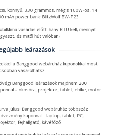
icsi, könnyű, 330 grammos, mégis 100W-os, 14
00 mAh power bank: BlitzWolf BW-P23
bilklíma vásárlás előtt: hány BTU kell, mennyit
gyaszt, és mitől hűt valóban?
egújabb leárazások
zekkel a Banggood webáruház kuponokkal most
lcsóbban vásárolhatsz
óvégi Banggood leárazások majdnem 200
ponnal – okosóra, projektor, tablet, ebike, motor
urva júliusi Banggood webáruház többszáz
edvezmény kuponnal – laptop, tablet, PC,
ojektor, fejhallgató, kávéfőző
anggood webáruház leárazás rengeteg kuponnal –