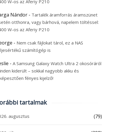
400 W-os az Aferiy P210
arga Nándor
-
Tartalék áramforrás áramszünet
setén otthonra, vagy bárhová, napelem töltéssel:
400 W-os az Aferiy P210
eorge
-
Nem csak fájlokat tárol, ez a NAS
eljesértékű számítógép is
eslie
-
A Samsung Galaxy Watch Ultra 2 okosóráról
inden kiderült – sokkal nagyobb akku és
képesztően fényes kijelző!
orábbi tartalmak
026. augusztus
(79)